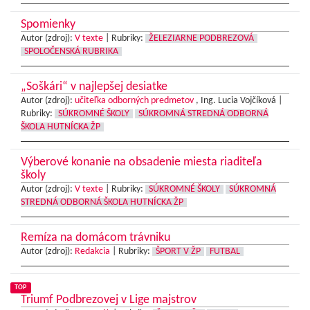
Spomienky
Autor (zdroj):
V texte
|
Rubriky:
ŽELEZIARNE PODBREZOVÁ
SPOLOČENSKÁ RUBRIKA
„Soškári“ v najlepšej desiatke
Autor (zdroj):
učiteľka odborných predmetov
, Ing. Lucia Vojčíková |
Rubriky:
SÚKROMNÉ ŠKOLY
SÚKROMNÁ STREDNÁ ODBORNÁ
ŠKOLA HUTNÍCKA ŽP
Výberové konanie na obsadenie miesta riaditeľa
školy
Autor (zdroj):
V texte
|
Rubriky:
SÚKROMNÉ ŠKOLY
SÚKROMNÁ
STREDNÁ ODBORNÁ ŠKOLA HUTNÍCKA ŽP
Remíza na domácom trávniku
Autor (zdroj):
Redakcia
|
Rubriky:
ŠPORT V ŽP
FUTBAL
TOP
Triumf Podbrezovej v Lige majstrov