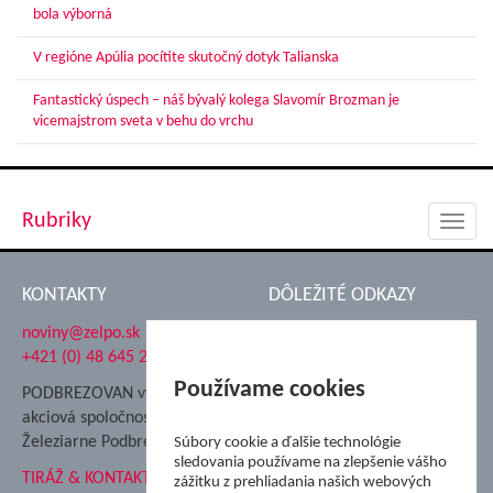
bola výborná
V regióne Apúlia pocítite skutočný dotyk Talianska
Fantastický úspech – náš bývalý kolega Slavomír Brozman je
vicemajstrom sveta v behu do vrchu
Rubriky
Toggl
navig
KONTAKTY
DÔLEŽITÉ ODKAZY
noviny@zelpo.sk
Hrad Ľupča
+421 (0) 48 645 2711
Súkromná spojená škola ŽP
Nadácia Železiarne
Používame cookies
PODBREZOVAN vydáva
Podbrezová
akciová spoločnosť
Hutnícke múzeum
Železiarne Podbrezová
Súbory cookie a ďalšie technológie
ŽP Informatika s.r.o.
sledovania používame na zlepšenie vášho
TIRÁŽ & KONTAKT
ŠK Železiarne Podbrezová
zážitku z prehliadania našich webových