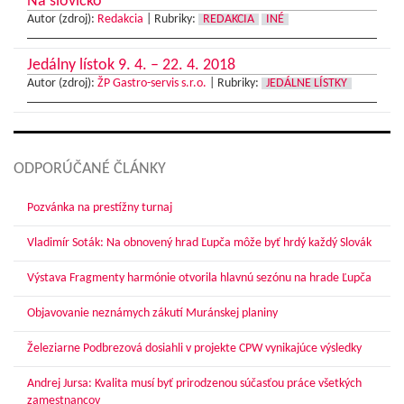
Na slovíčko
Autor (zdroj):
Redakcia
|
Rubriky:
REDAKCIA
INÉ
Jedálny lístok 9. 4. – 22. 4. 2018
Autor (zdroj):
ŽP Gastro-servis s.r.o.
|
Rubriky:
JEDÁLNE LÍSTKY
ODPORÚČANÉ ČLÁNKY
Pozvánka na prestížny turnaj
Vladimír Soták: Na obnovený hrad Ľupča môže byť hrdý každý Slovák
Výstava Fragmenty harmónie otvorila hlavnú sezónu na hrade Ľupča
Objavovanie neznámych zákutí Muránskej planiny
Železiarne Podbrezová dosiahli v projekte CPW vynikajúce výsledky
Andrej Jursa: Kvalita musí byť prirodzenou súčasťou práce všetkých
zamestnancov