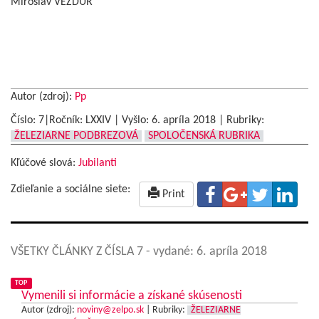
Miroslav VEŽDÚR
Autor (zdroj):
Pp
Číslo: 7|Ročník: LXXIV | Vyšlo:
6. apríla 2018
|
Rubriky:
ŽELEZIARNE PODBREZOVÁ
SPOLOČENSKÁ RUBRIKA
Kľúčové slová:
Jubilanti
Zdieľanie a sociálne siete:
Print
VŠETKY ČLÁNKY Z ČÍSLA 7
- vydané: 6. apríla 2018
TOP
Vymenili si informácie a získané skúsenosti
Autor (zdroj):
noviny@zelpo.sk
|
Rubriky:
ŽELEZIARNE