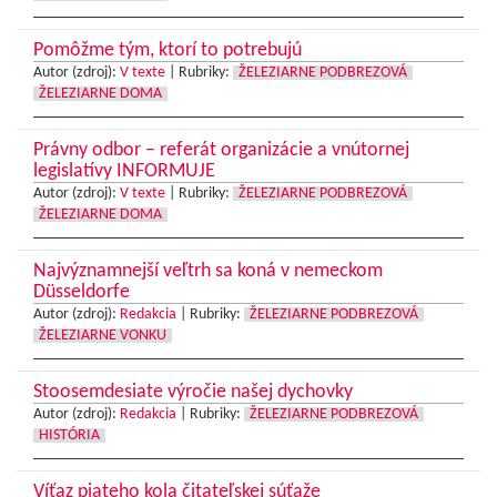
Pomôžme tým, ktorí to potrebujú
Autor (zdroj):
V texte
|
Rubriky:
ŽELEZIARNE PODBREZOVÁ
ŽELEZIARNE DOMA
Právny odbor – referát organizácie a vnútornej
legislatívy INFORMUJE
Autor (zdroj):
V texte
|
Rubriky:
ŽELEZIARNE PODBREZOVÁ
ŽELEZIARNE DOMA
Najvýznamnejší veľtrh sa koná v nemeckom
Düsseldorfe
Autor (zdroj):
Redakcia
|
Rubriky:
ŽELEZIARNE PODBREZOVÁ
ŽELEZIARNE VONKU
Stoosemdesiate výročie našej dychovky
Autor (zdroj):
Redakcia
|
Rubriky:
ŽELEZIARNE PODBREZOVÁ
HISTÓRIA
Víťaz piateho kola čitateľskej súťaže