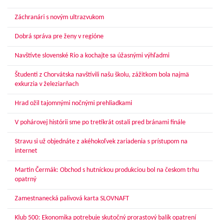
Záchranári s novým ultrazvukom
Dobrá správa pre ženy v regióne
Navštívte slovenské Rio a kochajte sa úžasnými výhľadmi
Študenti z Chorvátska navštívili našu školu, zážitkom bola najmä
exkurzia v železiarňach
Hrad ožil tajomnými nočnými prehliadkami
V pohárovej histórii sme po tretíkrát ostali pred bránami finále
Stravu si už objednáte z akéhokoľvek zariadenia s prístupom na
internet
Martin Čermák: Obchod s hutníckou produkciou bol na českom trhu
opatrný
Zamestnanecká palivová karta SLOVNAFT
Klub 500: Ekonomika potrebuje skutočný prorastový balík opatrení