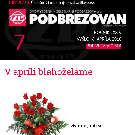
INFO FLASH:
Úspešné žiacke majstrovstvá Slovenska
7
ROČNÍK LXXIV
VYŠLO:
6. APRÍLA 2018
PDF VERZIA ČÍSLA
V apríli blahoželáme
životné jubileá