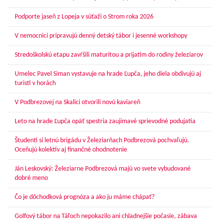
Podporte jaseň z Lopeja v súťaži o Strom roka 2026
V nemocnici pripravujú denný detský tábor i jesenné workshopy
Stredoškolskú etapu zavŕšili maturitou a prijatím do rodiny železiarov
Umelec Pavel Siman vystavuje na hrade Ľupča, jeho diela obdivujú aj
turisti v horách
V Podbrezovej na Skalici otvorili novú kaviareň
Leto na hrade Ľupča opäť spestria zaujímavé sprievodné podujatia
Študenti si letnú brigádu v Železiarňach Podbrezová pochvaľujú.
Oceňujú kolektív aj finančné ohodnotenie
Ján Leskovský: Železiarne Podbrezová majú vo svete vybudované
dobré meno
Čo je dôchodková prognóza a ako ju máme chápať?
Golfový tábor na Táľoch nepokazilo ani chladnejšie počasie, zábava