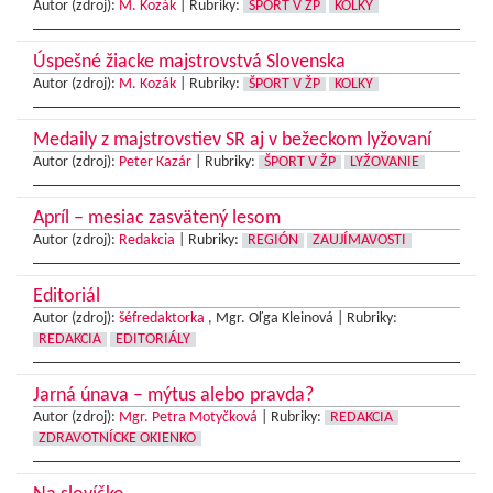
Autor (zdroj):
M. Kozák
|
Rubriky:
ŠPORT V ŽP
KOLKY
Úspešné žiacke majstrovstvá Slovenska
Autor (zdroj):
M. Kozák
|
Rubriky:
ŠPORT V ŽP
KOLKY
Medaily z majstrovstiev SR aj v bežeckom lyžovaní
Autor (zdroj):
Peter Kazár
|
Rubriky:
ŠPORT V ŽP
LYŽOVANIE
Apríl – mesiac zasvätený lesom
Autor (zdroj):
Redakcia
|
Rubriky:
REGIÓN
ZAUJÍMAVOSTI
Editoriál
Autor (zdroj):
šéfredaktorka
, Mgr. Oľga Kleinová |
Rubriky:
REDAKCIA
EDITORIÁLY
Jarná únava – mýtus alebo pravda?
Autor (zdroj):
Mgr. Petra Motyčková
|
Rubriky:
REDAKCIA
ZDRAVOTNÍCKE OKIENKO