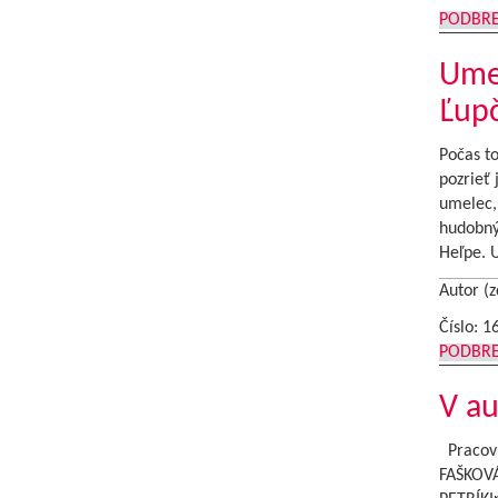
PODBR
Umel
Ľupč
Počas to
pozrieť 
umelec, 
hudobnýc
Heľpe. U
Autor (z
Číslo: 1
PODBR
V a
Pracovn
FAŠKOVÁ