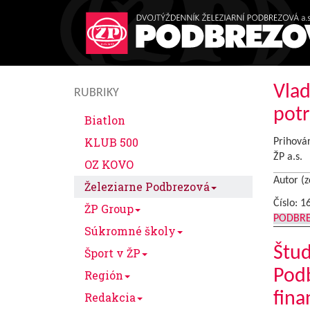
Vlad
RUBRIKY
pot
Biatlon
KLUB 500
Prihovár
ŽP a.s.
OZ KOVO
Autor (z
Železiarne Podbrezová
Číslo: 1
ŽP Group
PODBR
Súkromné školy
Štud
Šport v ŽP
Podb
Región
fin
Redakcia