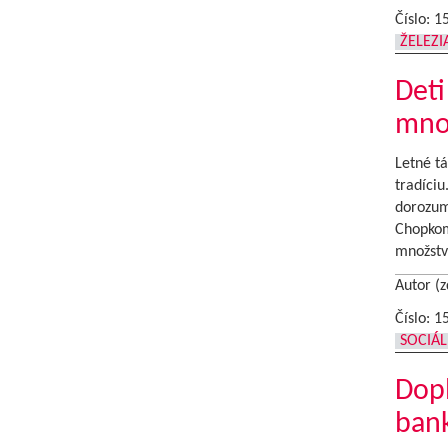
Číslo: 1
ŽELEZ
Deti
množ
Letné t
tradíciu
dorozumi
Chopkom 
množstv
Autor (z
Číslo: 1
SOCIÁL
Dop
bank