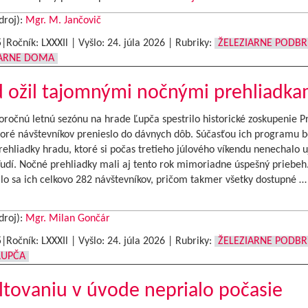
droj):
Mgr. M. Jančovič
5|Ročník: LXXXIl | Vyšlo:
24. júla 2026
|
Rubriky:
ŽELEZIARNE PODB
IARNE DOMA
 ožil tajomnými nočnými prehliadka
ročnú letnú sezónu na hrade Ľupča spestrilo historické zoskupenie P
toré návštevníkov prenieslo do dávnych dôb. Súčasťou ich programu b
ehliadky hradu, ktoré si počas tretieho júlového víkendu nenechalo u
udí. Nočné prehliadky mali aj tento rok mimoriadne úspešný priebeh
ilo sa ich celkovo 282 návštevníkov, pričom takmer všetky dostupné 
droj):
Mgr. Milan Gončár
5|Ročník: LXXXIl | Vyšlo:
24. júla 2026
|
Rubriky:
ŽELEZIARNE PODB
ĽUPČA
ltovaniu v úvode neprialo počasie