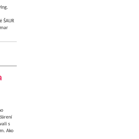
Ing.
é ŠAUR
gmar
a
ho
dárení
ali s
m. Ako