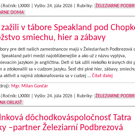
5|Ročník: LXXXIl | Vyšlo:
24. júla 2026
|
Rubriky:
ŽELEZIARNE PODB
IARNE DOMA
 zažili v tábore Speakland pod Chop
stvo smiechu, hier a zábavy
ábory pre deti našich zamestnancov majú v Železiarňach Podbrezová 
. Speakland patrí medzi najobľúbenejšie a ako už z názvu vyplýva,
evacím jazykom je angličtina. Deti si tak užili niekoľko krásnych dní 
a zdokonalili sa v cudzom jazyku. Šesť dní plné hier, zábavy, smiechu
a aktivít a najmä zdokonaľovania sa v cudzej …
Čítať ďalej
droj):
Mgr. Milan Gončár
5|Ročník: LXXXIl | Vyšlo:
24. júla 2026
|
Rubriky:
ŽELEZIARNE PODB
NA OBLASŤ
lnková dôchodkováspoločnosť Tatra
y –partner Železiarní Podbrezová