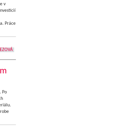
e v
nvestícií
a. Práce
REZOVÁ
om
. Po
ch
riálu.
ýrobe