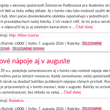
igády v akciovej spoločnosti Železiarne Podbrezová pre študentov st
ch škôl sa tešia veľkej obľube. Aj v tomto roku túto možnosť využili de
 ľudí, ktorí počas dovolenkového obdobia vypomáhajú v jednotlivých
h prevádzkarňach našej fabriky. Z ich reakcií cítiť, že im práca nerob
 a odporučili by ju aj ostatným kamarátom a …
Čítať ďalej
droj):
Mgr. Milan Gončár
6|Ročník: LXXXIl | Vyšlo:
7. augusta 2026
|
Rubriky:
ŽELEZIARNE
EZOVÁ
ŽELEZIARNE DOMA
ové nápoje aj v auguste
 ŽP a.s. poskytuje zamestnancom aj v tomto roku iontové nápoje ako
 režimu počas letných mesiacov. Každý zamestnanec našej spoločnosti
úli nárok na dvadsať balíčkov práškových nápojov rôznych príchutí. Ro
je pripravených aj v tomto mesiaci, teda v auguste. Balíčky sú určen
 zamestnancovi, bez ohľadu na výdaj …
Čítať ďalej
droj):
Redakcia
6|Ročník: LXXXIl | Vyšlo:
7. augusta 2026
|
Rubriky:
ŽELEZIARNE