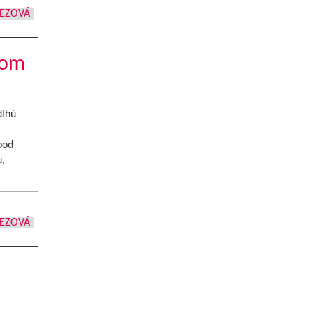
REZOVÁ
kom
dlhú
pod
,
REZOVÁ