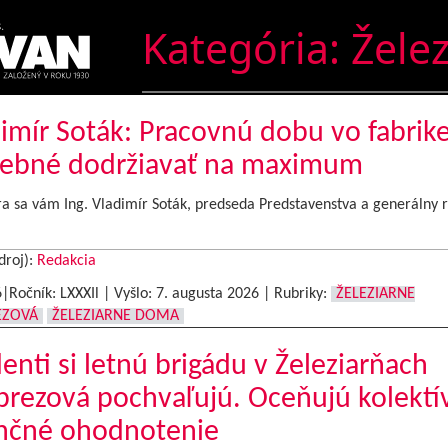
Kategória:
Žele
imír Soták: Pracovnú dobu vo fabrike
rebné dodržiavať na maximum
a sa vám Ing. Vladimír Soták, predseda Predstavenstva a generálny r
droj):
Redakcia
6|Ročník: LXXXIl | Vyšlo:
7. augusta 2026
|
Rubriky:
ŽELEZIARNE
EZOVÁ
ŽELEZIARNE DOMA
enti si letnú brigádu v Železiarňach
rezová pochvaľujú. Oceňujú kolektív
ančné ohodnotenie