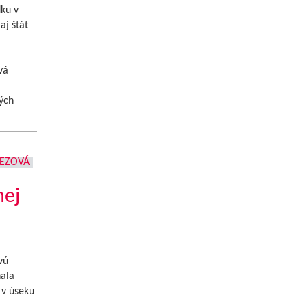
ku v
aj štát
vá
ých
REZOVÁ
nej
vú
hala
 v úseku