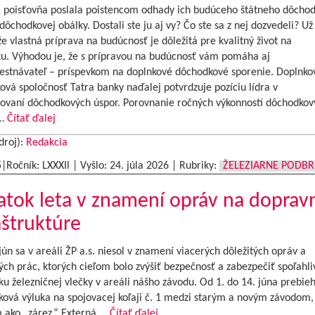
a poisťovňa poslala poistencom odhady ich budúceho štátneho dôchod
ôchodkovej obálky. Dostali ste ju aj vy? Čo ste sa z nej dozvedeli? Už 
že vlastná príprava na budúcnosť je dôležitá pre kvalitný život na
u. Výhodou je, že s prípravou na budúcnosť vám pomáha aj
estnávateľ – príspevkom na doplnkové dôchodkové sporenie. Doplnko
vá spoločnosť Tatra banky naďalej potvrdzuje pozíciu lídra v
ovaní dôchodkových úspor. Porovnanie ročných výkonností dôchodkov
 …
Čítať ďalej
droj):
Redakcia
5|Ročník: LXXXIl | Vyšlo:
24. júla 2026
|
Rubriky:
ŽELEZIARNE PODB
atok leta v znamení opráv na doprav
aštruktúre
ún sa v areáli ŽP a.s. niesol v znamení viacerých dôležitých opráv a
ch prác, ktorých cieľom bolo zvýšiť bezpečnosť a zabezpečiť spoľahli
u železničnej vlečky v areáli nášho závodu. Od 1. do 14. júna prebie
ková výluka na spojovacej koľaji č. 1 medzi starým a novým závodom,
ako „zárez.“ Externá …
Čítať ďalej