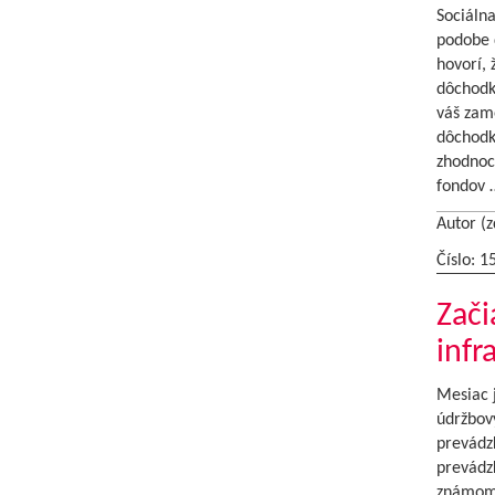
Sociáln
podobe d
hovorí, 
dôchodk
váš zam
dôchodko
zhodnoc
fondov
Autor (z
Číslo: 1
Zači
infr
Mesiac j
údržbový
prevádzk
prevádz
známom 