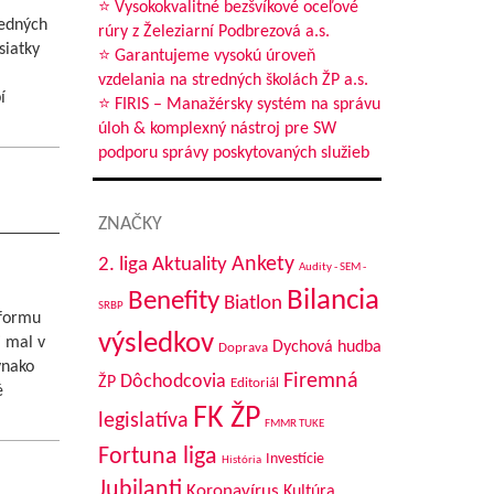
⭐ Vysokokvalitné bezšvíkové oceľové
redných
rúry z Železiarní Podbrezová a.s.
siatky
⭐ Garantujeme vysokú úroveň
vzdelania na stredných školách ŽP a.s.
í
⭐ FIRIS – Manažérsky systém na správu
úloh & komplexný nástroj pre SW
podporu správy poskytovaných služieb
ZNAČKY
Aktuality
Ankety
2. liga
Audity - SEM -
Bilancia
Benefity
Biatlon
SRBP
 formu
výsledkov
 mal v
Dychová hudba
Doprava
vnako
Firemná
Dôchodcovia
ŽP
Editoriál
é
FK ŽP
legislatíva
FMMR TUKE
Fortuna liga
Investície
História
Jubilanti
Koronavírus
Kultúra