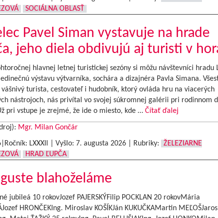
EZOVÁ
SOCIÁLNA OBLASŤ
ec Pavel Siman vystavuje na hrade
a, jeho diela obdivujú aj turisti v ho
htoročnej hlavnej letnej turistickej sezóny si môžu návštevníci hradu
jedinečnú výstavu výtvarníka, sochára a dizajnéra Pavla Simana. Všes
vášnivý turista, cestovateľ i hudobník, ktorý ovláda hru na viacerých
h nástrojoch, nás privítal vo svojej súkromnej galérii pri rodinnom 
ž pri vstupe je zrejmé, že ide o miesto, kde …
Čítať ďalej
droj):
Mgr. Milan Gončár
6|Ročník: LXXXIl | Vyšlo:
7. augusta 2026
|
Rubriky:
ŽELEZIARNE
EZOVÁ
HRAD ĽUPČA
uguste blahoželáme
é jubileá 10 rokovJozef PAJERSKÝFilip POCKLAN 20 rokovMária
Jozef HRONČEKIng. Miroslav KOŠÍKJán KUKUČKAMartin MEĽOŠJaros