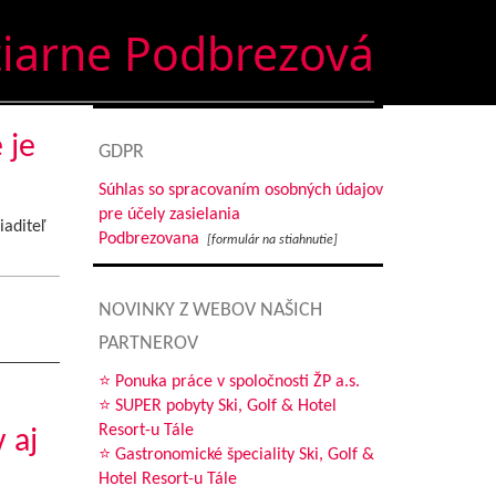
ziarne Podbrezová
 je
GDPR
Súhlas so spracovaním osobných údajov
pre účely zasielania
iaditeľ
Podbrezovana
[formulár na stiahnutie]
NOVINKY Z WEBOV NAŠICH
PARTNEROV
⭐ Ponuka práce v spoločnosti ŽP a.s.
⭐ SUPER pobyty Ski, Golf & Hotel
Resort-u Tále
 aj
⭐ Gastronomické špeciality Ski, Golf &
Hotel Resort-u Tále