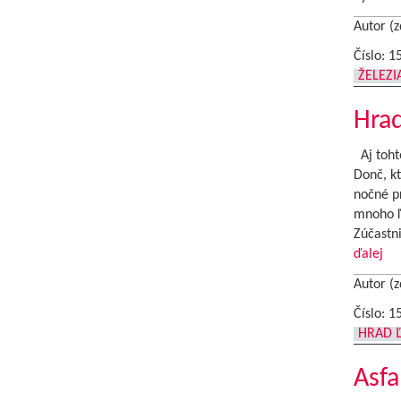
Autor (z
Číslo: 1
ŽELEZ
Hrad
Aj tohto
Donč, k
nočné pr
mnoho ľ
Zúčastn
ďalej
Autor (z
Číslo: 1
HRAD 
Asfa