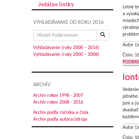
Jedálne lístky
Letné br
a vysoký
mladých
VYHĽADÁVANIE OD ROKU 2016
výrobnýc
Search
problém
for:
Autor (z
Vyhľadávanie (roky 2008 – 2016)
Vyhľadávanie (roky 2000 – 2008)
Číslo: 1
PODBR
Iont
ARCHÍV
Vedenie
Archív rokov 1998 - 2007
pitného
Archív rokov 2008 - 2016
júni a j
dvadsať 
Archív podľa ročníka a čísla
každému
Archív podľa autora/zdroja
Autor (z
Číslo: 1