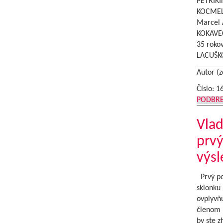
PETRÍKI
KOCMELĽ
Marcel 
KOKAVE
35 roko
LACUŠK
Autor (z
Číslo: 1
PODBR
Vlad
prvý
výsl
Prvý pol
sklonku 
ovplyvň
členom 
by ste z