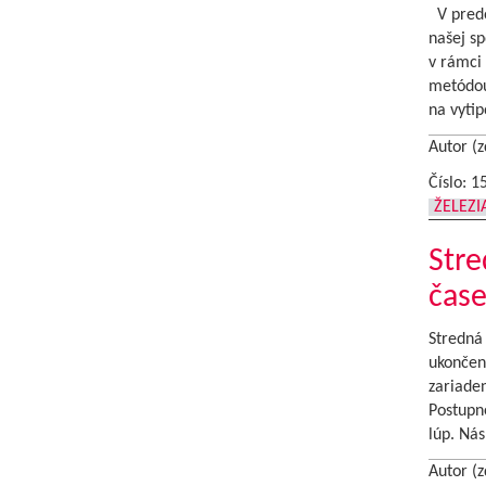
V predo
našej sp
v rámci 
metódou
na vytip
Autor (z
Číslo: 1
ŽELEZ
Stre
čase
Stredná 
ukončen
zariaden
Postupne
lúp. Nás
Autor (z