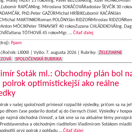
ng. Matej ŤAŽKÝ 25 rokovIng. Pavel BELUŠIAKIng. Jozef HONKOMilan
ubomír RAPČANIng. Miroslava SOKÁČOVÁRadoslav ŠEVČÍK 30 rokov
ADAMČÁK, PhD.Peter GAŽÚRMichal HRÍBIKĽubomír KAČÁNIJán
CMichal MARTINKORoman POLÓNYJán RIDZOŇMiroslav RIDZOŇRen
vAnton MÔCIKPeter TRNAVSKÝ 40 rokovZuzana CHLÁDEKOVÁIng. Da
OVÁTatiana TÓTHOVÁ 45 rokovMgr. …
Čítať ďalej
droj):
Ppam
6|Ročník: LXXXIl | Vyšlo:
7. augusta 2026
|
Rubriky:
ŽELEZIARNE
EZOVÁ
SPOLOČENSKÁ RUBRIKA
imír Soták ml.: Obchodný plán bol n
 polrok optimistickejší ako reálne
edky
rok v našej spoločnosti priniesol rozpačité výsledky, pričom sa na je
po dlhom čase podarilo dostať aj do čiernych čísiel. Výsledky v hospo
uje najmä obchodná činnosť, a tak sme sa na aktuálne témy porozpráv
Predstavenstva a obchodným riaditeľom Vladimírom Sotákom mladší
hodnotili prvý polrok z pohľadu …
Čítať ďalej