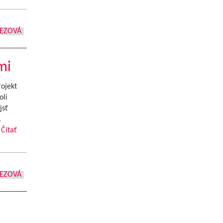
REZOVÁ
mi
rojekt
oli
jsť
.
…
Čítať
REZOVÁ