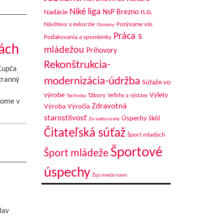
Niké liga
NsP Brezno n.o.
Nadácie
Návštevy a exkurzie
Pozývame vás
Oznamy
Práca s
Poďakovania a spomienky
rách
mládežou
Príhovory
Rekonštrukcia-
 Ľupča
modernizácia-údržba
tranný
Súťaže vo
výrobe
Výlety
Tábory
Veľtrhy a výstavy
Technika
dome v
Zdravotná
Výroba
Výročia
starostlivosť
Úspechy škôl
Zo sveta ocele
Čitateľská súťaž
Šport mladých
Športové
Šport mládeže
úspechy
Žijú medzi nami
lav