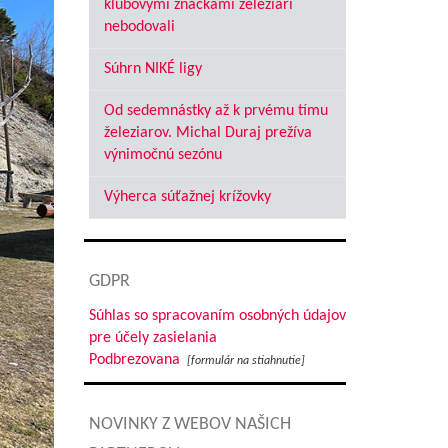
klubovými značkami železiari
nebodovali
Súhrn NIKÉ ligy
Od sedemnástky až k prvému tímu
železiarov. Michal Duraj prežíva
výnimočnú sezónu
Výherca súťažnej krížovky
GDPR
Súhlas so spracovaním osobných údajov
pre účely zasielania
Podbrezovana
[formulár na stiahnutie]
NOVINKY Z WEBOV NAŠICH