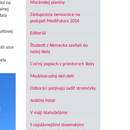
Muránskej planiny
dol na
alnej
Zástupcovia nemocnice na
tala
podujatí MediFutura 2026
altovej
Editoriál
Študenti z Nemecka zavítali do
ešli sme
našej školy
veľa
Cvičný poplach v priestoroch školy
Medzinárodný deň detí
Odborári pozývajú sadiť stromčeky
Jedálny lístok
V máji blahoželáme
S najslávnejšími slovenskými