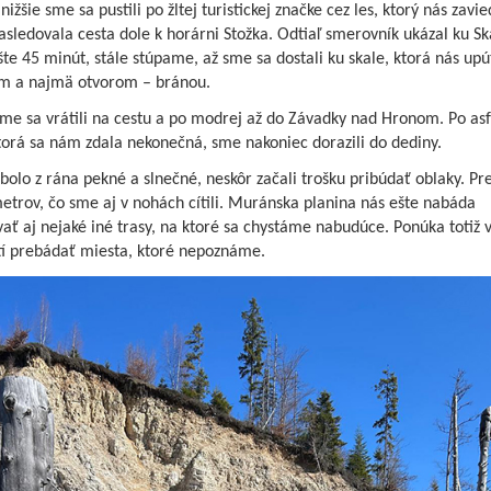
nižšie sme sa pustili po žltej turistickej značke cez les, ktorý nás zavie
asledovala cesta dole k horárni Stožka. Odtiaľ smerovník ukázal ku Sk
te 45 minút, stále stúpame, až sme sa dostali ku skale, ktorá nás upú
m a najmä otvorom – bránou.
me sa vrátili na cestu a po modrej až do Závadky nad Hronom. Po asf
torá sa nám zdala nekonečná, sme nakoniec dorazili do dediny.
bolo z rána pekné a slnečné, neskôr začali trošku pribúdať oblaky. Pr
etrov, čo sme aj v nohách cítili. Muránska planina nás ešte nabáda
ať aj nejaké iné trasy, na ktoré sa chystáme nabudúce. Ponúka totiž 
í prebádať miesta, ktoré nepoznáme.