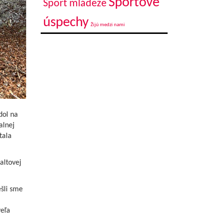
Športové
Šport mládeže
úspechy
Žijú medzi nami
dol na
alnej
tala
altovej
ešli sme
veľa