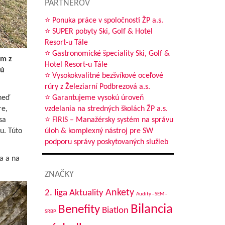
PARTNEROV
⭐ Ponuka práce v spoločnosti ŽP a.s.
⭐ SUPER pobyty Ski, Golf & Hotel
Resort-u Tále
⭐ Gastronomické špeciality Ski, Golf &
om z
Hotel Resort-u Tále
sú
⭐ Vysokokvalitné bezšvíkové oceľové
rúry z Železiarní Podbrezová a.s.
neď
⭐ Garantujeme vysokú úroveň
re,
vzdelania na stredných školách ŽP a.s.
sa
⭐ FIRIS – Manažérsky systém na správu
u. Túto
úloh & komplexný nástroj pre SW
podporu správy poskytovaných služieb
a a na
ZNAČKY
Aktuality
Ankety
2. liga
Audity - SEM -
Bilancia
Benefity
Biatlon
SRBP