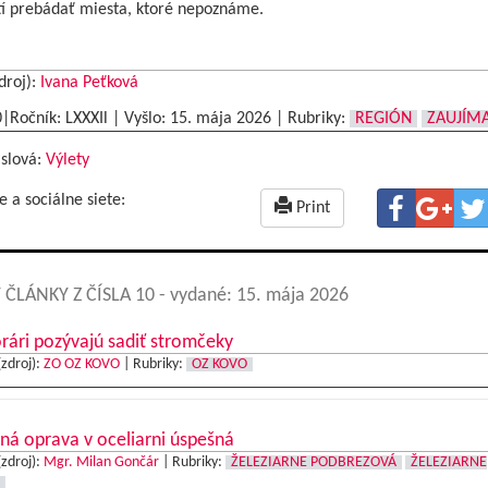
í prebádať miesta, ktoré nepoznáme.
droj):
Ivana Peťková
0|Ročník: LXXXIl | Vyšlo:
15. mája 2026
|
Rubriky:
REGIÓN
ZAUJÍM
 slová:
Výlety
e a sociálne siete:
Print
 ČLÁNKY Z ČÍSLA 10
- vydané: 15. mája 2026
ári pozývajú sadiť stromčeky
(zdroj):
ZO OZ KOVO
|
Rubriky:
OZ KOVO
ná oprava v oceliarni úspešná
(zdroj):
Mgr. Milan Gončár
|
Rubriky:
ŽELEZIARNE PODBREZOVÁ
ŽELEZIARNE