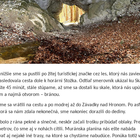
nižšie sme sa pustili po žltej turistickej značke cez les, ktorý nás zavie
asledovala cesta dole k horárni Stožka. Odtiaľ smerovník ukázal ku Sk
te 45 minút, stále stúpame, až sme sa dostali ku skale, ktorá nás upú
m a najmä otvorom – bránou.
me sa vrátili na cestu a po modrej až do Závadky nad Hronom. Po asf
torá sa nám zdala nekonečná, sme nakoniec dorazili do dediny.
bolo z rána pekné a slnečné, neskôr začali trošku pribúdať oblaky. Pr
etrov, čo sme aj v nohách cítili. Muránska planina nás ešte nabáda
ať aj nejaké iné trasy, na ktoré sa chystáme nabudúce. Ponúka totiž 