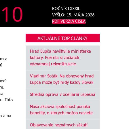
10
ROČNÍK LXXXIL
VYŠLO:
15. MÁJA 2026
PDF VERZIA ČÍSLA
AKTUÁLNE TOP ČLÁNKY
Hrad Ľupča navštívila ministerka
kultúry. Pozrela si začiatok
om z
významnej rekonštrukcie
sú
Vladimír Soták: Na obnovený hrad
neď
Ľupča môže byť hrdý každý Slovák
re,
sa
Stredná oprava v oceliarni úspešná
u. Túto
Naša akciová spoločnosť ponúka
benefity, o ktorých možno neviete
a a na
Objavovanie neznámych zákutí