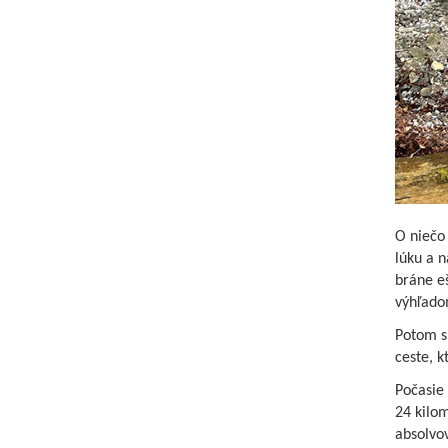
O niečo 
lúku a n
bráne eš
výhľado
Potom s
ceste, k
Počasie 
24 kilom
absolvov