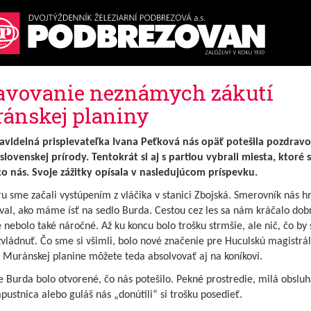
avovanie neznámych zákutí
ánskej planiny
avidelná prispievateľka Ivana Peťková nás opäť potešila pozdrav
slovenskej prírody. Tentokrát si aj s partiou vybrali miesta, ktoré 
o nás. Svoje zážitky opísala v nasledujúcom príspevku.
u sme začali vystúpením z vláčika v stanici Zbojská. Smerovník nás h
val, ako máme ísť na sedlo Burda. Cestou cez les sa nám kráčalo dob
 nebolo také náročné. Až ku koncu bolo trošku strmšie, ale nič, čo by 
vládnuť. Čo sme si všimli, bolo nové značenie pre Huculskú magistrál
 Muránskej planine môžete teda absolvovať aj na koníkovi.
 Burda bolo otvorené, čo nás potešilo. Pekné prostredie, milá obsluh
pustnica alebo guláš nás „donútili“ si trošku posedieť.