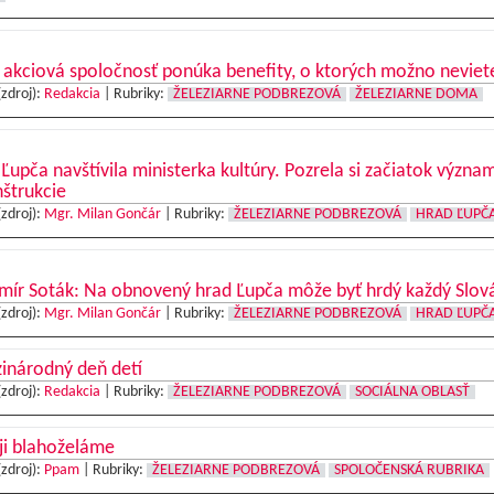
akciová spoločnosť ponúka benefity, o ktorých možno neviet
(zdroj):
Redakcia
|
Rubriky:
ŽELEZIARNE PODBREZOVÁ
ŽELEZIARNE DOMA
Ľupča navštívila ministerka kultúry. Pozrela si začiatok význa
štrukcie
(zdroj):
Mgr. Milan Gončár
|
Rubriky:
ŽELEZIARNE PODBREZOVÁ
HRAD ĽUPČ
mír Soták: Na obnovený hrad Ľupča môže byť hrdý každý Slov
(zdroj):
Mgr. Milan Gončár
|
Rubriky:
ŽELEZIARNE PODBREZOVÁ
HRAD ĽUPČ
inárodný deň detí
(zdroj):
Redakcia
|
Rubriky:
ŽELEZIARNE PODBREZOVÁ
SOCIÁLNA OBLASŤ
ji blahoželáme
(zdroj):
Ppam
|
Rubriky:
ŽELEZIARNE PODBREZOVÁ
SPOLOČENSKÁ RUBRIKA