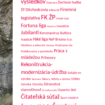
výsledkov
Dychová hudba
Doprava
Firemná
Dôchodcovia
ŽP
Editoriál
FK ŽP
legislatíva
FMMR TUKE
Fortuna liga
Investície
História
Jubilanti
Koronavírus
Kultúra
Niké liga
NsP Brezno n.o.
Nadácie
Návštevy a exkurzie
Pozývame vás
Oznamy
Práca s
Poďakovania a spomienky
mládežou
Príhovory
Rekonštrukcia-
modernizácia-údržba
Súťaže vo
výrobe
Výlety
Tábory
Veľtrhy a výstavy
Technika
Zdravotná
Výroba
Výročia
starostlivosť
Úspechy škôl
Zo sveta ocele
Čitateľská súťaž
Šport mladých