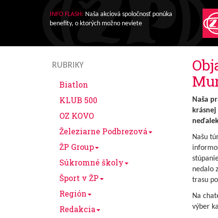
INFO FLASH:
Naša akciová spoločnosť ponúka
benefity, o ktorých možno neviete
Obj
RUBRIKY
Mur
Biatlon
KLUB 500
Naša pr
krásnej 
OZ KOVO
neďalek
Železiarne Podbrezová
Našu túr
ŽP Group
informo
stúpanie
Súkromné školy
nedalo z
Šport v ŽP
trasu po
Región
Na chate
výber ka
Redakcia