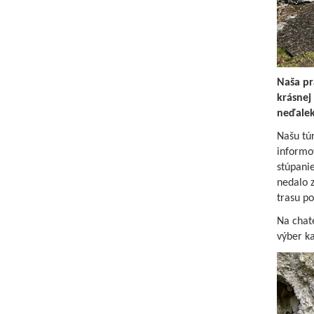
Naša pr
krásnej 
neďalek
Našu túr
informo
stúpanie
nedalo z
trasu po
Na chate
výber ka