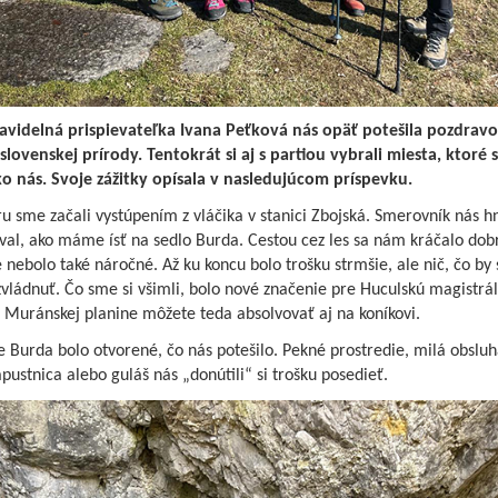
avidelná prispievateľka Ivana Peťková nás opäť potešila pozdrav
slovenskej prírody. Tentokrát si aj s partiou vybrali miesta, ktoré 
o nás. Svoje zážitky opísala v nasledujúcom príspevku.
u sme začali vystúpením z vláčika v stanici Zbojská. Smerovník nás h
val, ako máme ísť na sedlo Burda. Cestou cez les sa nám kráčalo dob
 nebolo také náročné. Až ku koncu bolo trošku strmšie, ale nič, čo by 
vládnuť. Čo sme si všimli, bolo nové značenie pre Huculskú magistrál
 Muránskej planine môžete teda absolvovať aj na koníkovi.
 Burda bolo otvorené, čo nás potešilo. Pekné prostredie, milá obsluh
pustnica alebo guláš nás „donútili“ si trošku posedieť.