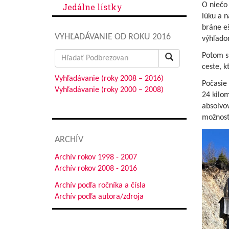
O niečo 
Jedálne lístky
lúku a n
bráne eš
VYHĽADÁVANIE OD ROKU 2016
výhľado
Search
Potom s
for:
ceste, k
Vyhľadávanie (roky 2008 – 2016)
Počasie 
Vyhľadávanie (roky 2000 – 2008)
24 kilom
absolvov
možnost
ARCHÍV
Archív rokov 1998 - 2007
Archív rokov 2008 - 2016
Archív podľa ročníka a čísla
Archív podľa autora/zdroja