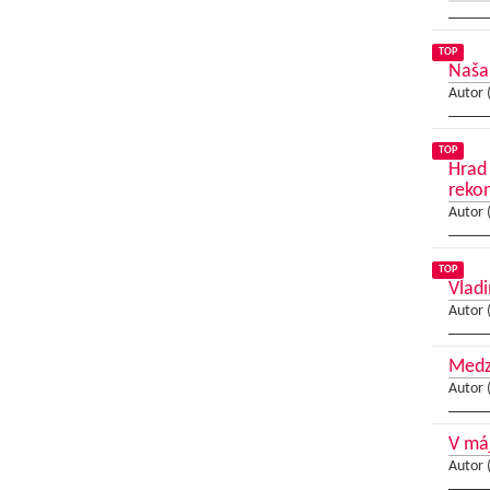
TOP
Naša 
Autor 
TOP
Hrad 
rekon
Autor 
TOP
Vladi
Autor 
Medz
Autor 
V má
Autor 