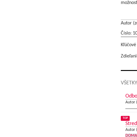
možnost
Autor (z
Číslo: 1
Kľúčové
Zdieľani
VŠETKY
Odbor
Autor 
TOP
Stred
Autor 
DOMA