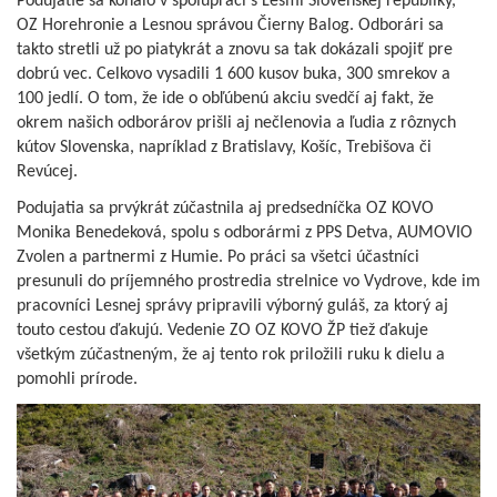
Podujatie sa konalo v spolupráci s Lesmi Slovenskej republiky,
OZ Horehronie a Lesnou správou Čierny Balog. Odborári sa
takto stretli už po piatykrát a znovu sa tak dokázali spojiť pre
dobrú vec. Celkovo vysadili 1 600 kusov buka, 300 smrekov a
100 jedlí. O tom, že ide o obľúbenú akciu svedčí aj fakt, že
okrem našich odborárov prišli aj nečlenovia a ľudia z rôznych
kútov Slovenska, napríklad z Bratislavy, Košíc, Trebišova či
Revúcej.
Podujatia sa prvýkrát zúčastnila aj predsedníčka OZ KOVO
Monika Benedeková, spolu s odborármi z PPS Detva, AUMOVIO
Zvolen a partnermi z Humie. Po práci sa všetci účastníci
presunuli do príjemného prostredia strelnice vo Vydrove, kde im
pracovníci Lesnej správy pripravili výborný guláš, za ktorý aj
touto cestou ďakujú. Vedenie ZO OZ KOVO ŽP tiež ďakuje
všetkým zúčastneným, že aj tento rok priložili ruku k dielu a
pomohli prírode.