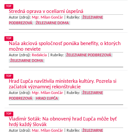
TOP
Stredná oprava v oceliarni úspešná
Autor (zdroj):
Mgr. Milan Gončár
|
Rubriky:
ŽELEZIARNE
PODBREZOVÁ
ŽELEZIARNE DOMA
TOP
Naša akciová spoločnosť ponúka benefity, o ktorých
možno neviete
Autor (zdroj):
Redakcia
|
Rubriky:
ŽELEZIARNE PODBREZOVÁ
ŽELEZIARNE DOMA
TOP
Hrad Ľupča navštívila ministerka kultúry. Pozrela si
začiatok významnej rekonštrukcie
Autor (zdroj):
Mgr. Milan Gončár
|
Rubriky:
ŽELEZIARNE
PODBREZOVÁ
HRAD ĽUPČA
TOP
Vladimír Soták: Na obnovený hrad Ľupča môže byť
hrdý každý Slovák
Autor (zdroj):
Mgr. Milan Gončár
|
Rubriky:
ŽELEZIARNE