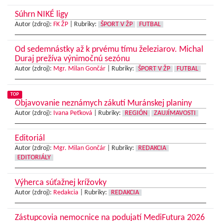
Súhrn NIKÉ ligy
Autor (zdroj):
FK ŽP
|
Rubriky:
ŠPORT V ŽP
FUTBAL
Od sedemnástky až k prvému tímu železiarov. Michal
Duraj prežíva výnimočnú sezónu
Autor (zdroj):
Mgr. Milan Gončár
|
Rubriky:
ŠPORT V ŽP
FUTBAL
TOP
Objavovanie neznámych zákutí Muránskej planiny
Autor (zdroj):
Ivana Peťková
|
Rubriky:
REGIÓN
ZAUJÍMAVOSTI
Editoriál
Autor (zdroj):
Mgr. Milan Gončár
|
Rubriky:
REDAKCIA
EDITORIÁLY
Výherca súťažnej krížovky
Autor (zdroj):
Redakcia
|
Rubriky:
REDAKCIA
Zástupcovia nemocnice na podujatí MediFutura 2026