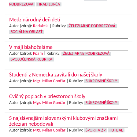
PODBREZOVÁ
HRAD ĽUPČA
Medzinárodný deň detí
Autor (zdroj):
Redakcia
|
Rubriky:
ŽELEZIARNE PODBREZOVÁ
SOCIÁLNA OBLASŤ
V máji blahoželáme
Autor (zdroj):
Ppam
|
Rubriky:
ŽELEZIARNE PODBREZOVÁ
SPOLOČENSKÁ RUBRIKA
Študenti z Nemecka zavítali do našej školy
Autor (zdroj):
Mgr. Milan Gončár
|
Rubriky:
SÚKROMNÉ ŠKOLY
Cvičný poplach v priestoroch školy
Autor (zdroj):
Mgr. Milan Gončár
|
Rubriky:
SÚKROMNÉ ŠKOLY
S najslávnejšími slovenskými klubovými značkami
železiari nebodovali
Autor (zdroj):
Mgr. Milan Gončár
|
Rubriky:
ŠPORT V ŽP
FUTBAL