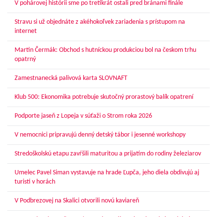
V pohárovej histórii sme po tretíkrát ostali pred bránami finále
Stravu si už objednáte z akéhokoľvek zariadenia s prístupom na
internet
Martin Čermák: Obchod s hutníckou produkciou bol na českom trhu
opatrný
Zamestnanecká palivová karta SLOVNAFT
Klub 500: Ekonomika potrebuje skutočný prorastový balík opatrení
Podporte jaseň z Lopeja v súťaži o Strom roka 2026
V nemocnici pripravujú denný detský tábor i jesenné workshopy
Stredoškolskú etapu zavŕšili maturitou a prijatím do rodiny železiarov
Umelec Pavel Siman vystavuje na hrade Ľupča, jeho diela obdivujú aj
turisti v horách
V Podbrezovej na Skalici otvorili novú kaviareň