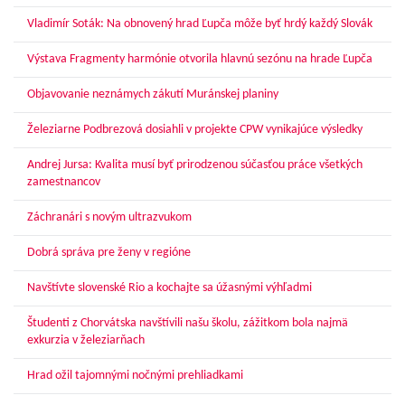
Vladimír Soták: Na obnovený hrad Ľupča môže byť hrdý každý Slovák
Výstava Fragmenty harmónie otvorila hlavnú sezónu na hrade Ľupča
Objavovanie neznámych zákutí Muránskej planiny
Železiarne Podbrezová dosiahli v projekte CPW vynikajúce výsledky
Andrej Jursa: Kvalita musí byť prirodzenou súčasťou práce všetkých
zamestnancov
Záchranári s novým ultrazvukom
Dobrá správa pre ženy v regióne
Navštívte slovenské Rio a kochajte sa úžasnými výhľadmi
Študenti z Chorvátska navštívili našu školu, zážitkom bola najmä
exkurzia v železiarňach
Hrad ožil tajomnými nočnými prehliadkami