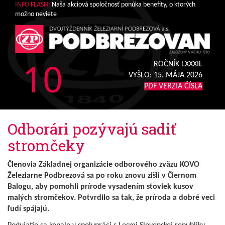
INFO FLASH:
Naša akciová spoločnosť ponúka benefity, o ktorých
možno neviete
10
ROČNÍK LXXXIL
VYŠLO:
15. MÁJA 2026
PDF VERZIA ČÍSLA
Odborári pozývajú sadiť
stromčeky
Členovia Základnej organizácie odborového zväzu KOVO
Železiarne Podbrezová sa po roku znovu zišli v Čiernom
Balogu, aby pomohli prírode vysadením stoviek kusov
malých stromčekov. Potvrdilo sa tak, že príroda a dobré veci
ľudí spájajú.