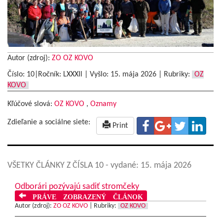
Autor (zdroj):
ZO OZ KOVO
Číslo: 10|Ročník: LXXXIl | Vyšlo:
15. mája 2026
|
Rubriky:
OZ
KOVO
Kľúčové slová:
OZ KOVO
,
Oznamy
Zdieľanie a sociálne siete:
Print
VŠETKY ČLÁNKY Z ČÍSLA 10
- vydané: 15. mája 2026
Odborári pozývajú sadiť stromčeky
PRÁVE ZOBRAZENÝ ČLÁNOK
Autor (zdroj):
ZO OZ KOVO
|
Rubriky:
OZ KOVO