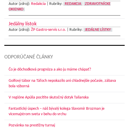
Autor (zdroj):
Redakcia
|
Rubriky:
REDAKCIA
ZDRAVOTNÍCKE
OKIENKO
Jedálny lístok
Autor (zdroj):
ŽP Gastro-servis s.r.o.
|
Rubriky:
JEDÁLNE LÍSTKY
ODPORÚČANÉ ČLÁNKY
Čo je dôchodková prognóza a ako ju máme chápať?
Golfový tábor na Táľoch nepokazilo ani chladnejšie počasie, zábava
bola výborná
V regióne Apúlia pocítite skutočný dotyk Talianska
Fantastický úspech – náš bývalý kolega Slavomír Brozman je
vicemajstrom sveta v behu do vrchu
Pozvánka na prestížny turnaj