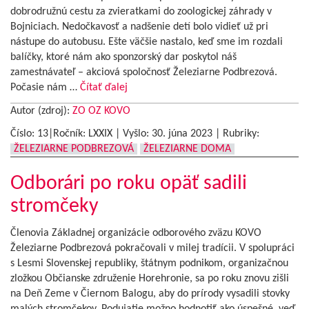
dobrodružnú cestu za zvieratkami do zoologickej záhrady v
Bojniciach. Nedočkavosť a nadšenie detí bolo vidieť už pri
nástupe do autobusu. Ešte väčšie nastalo, keď sme im rozdali
balíčky, ktoré nám ako sponzorský dar poskytol náš
zamestnávateľ – akciová spoločnosť Železiarne Podbrezová.
Počasie nám …
Čítať ďalej
Autor (zdroj):
ZO OZ KOVO
Číslo: 13|Ročník: LXXIX | Vyšlo:
30. júna 2023
|
Rubriky:
ŽELEZIARNE PODBREZOVÁ
ŽELEZIARNE DOMA
Odborári po roku opäť sadili
stromčeky
Členovia Základnej organizácie odborového zväzu KOVO
Železiarne Podbrezová pokračovali v milej tradícii. V spolupráci
s Lesmi Slovenskej republiky, štátnym podnikom, organizačnou
zložkou Občianske združenie Horehronie, sa po roku znovu zišli
na Deň Zeme v Čiernom Balogu, aby do prírody vysadili stovky