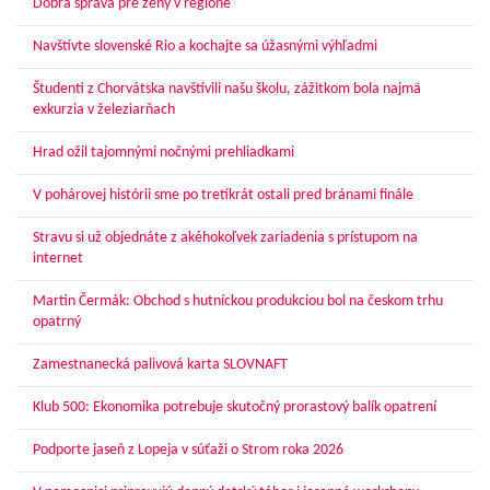
Dobrá správa pre ženy v regióne
Navštívte slovenské Rio a kochajte sa úžasnými výhľadmi
Študenti z Chorvátska navštívili našu školu, zážitkom bola najmä
exkurzia v železiarňach
Hrad ožil tajomnými nočnými prehliadkami
V pohárovej histórii sme po tretíkrát ostali pred bránami finále
Stravu si už objednáte z akéhokoľvek zariadenia s prístupom na
internet
Martin Čermák: Obchod s hutníckou produkciou bol na českom trhu
opatrný
Zamestnanecká palivová karta SLOVNAFT
Klub 500: Ekonomika potrebuje skutočný prorastový balík opatrení
Podporte jaseň z Lopeja v súťaži o Strom roka 2026