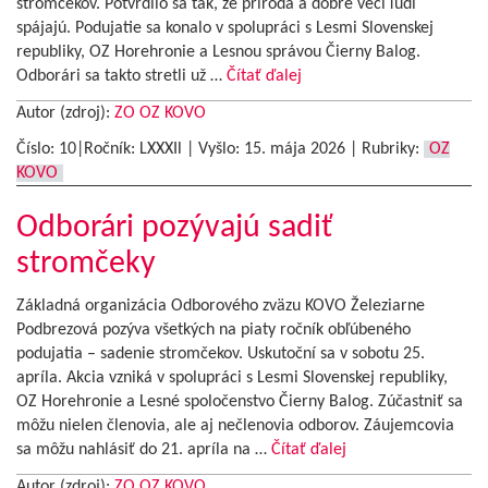
stromčekov. Potvrdilo sa tak, že príroda a dobré veci ľudí
spájajú. Podujatie sa konalo v spolupráci s Lesmi Slovenskej
republiky, OZ Horehronie a Lesnou správou Čierny Balog.
Odborári sa takto stretli už …
Čítať ďalej
Autor (zdroj):
ZO OZ KOVO
Číslo: 10|Ročník: LXXXIl | Vyšlo:
15. mája 2026
|
Rubriky:
OZ
KOVO
Odborári pozývajú sadiť
stromčeky
Základná organizácia Odborového zväzu KOVO Železiarne
Podbrezová pozýva všetkých na piaty ročník obľúbeného
podujatia – sadenie stromčekov. Uskutoční sa v sobotu 25.
apríla. Akcia vzniká v spolupráci s Lesmi Slovenskej republiky,
OZ Horehronie a Lesné spoločenstvo Čierny Balog. Zúčastniť sa
môžu nielen členovia, ale aj nečlenovia odborov. Záujemcovia
sa môžu nahlásiť do 21. apríla na …
Čítať ďalej
Autor (zdroj):
ZO OZ KOVO