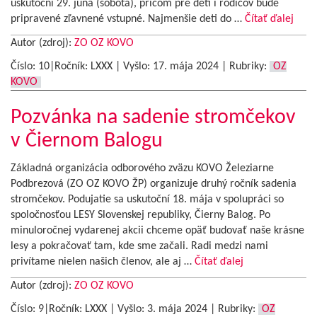
uskutoční 29. júna (sobota), pričom pre deti i rodičov bude
pripravené zľavnené vstupné. Najmenšie deti do …
Čítať ďalej
Autor (zdroj):
ZO OZ KOVO
Číslo: 10|Ročník: LXXX | Vyšlo:
17. mája 2024
|
Rubriky:
OZ
KOVO
Pozvánka na sadenie stromčekov
v Čiernom Balogu
Základná organizácia odborového zväzu KOVO Železiarne
Podbrezová (ZO OZ KOVO ŽP) organizuje druhý ročník sadenia
stromčekov. Podujatie sa uskutoční 18. mája v spolupráci so
spoločnosťou LESY Slovenskej republiky, Čierny Balog. Po
minuloročnej vydarenej akcii chceme opäť budovať naše krásne
lesy a pokračovať tam, kde sme začali. Radi medzi nami
privítame nielen našich členov, ale aj …
Čítať ďalej
Autor (zdroj):
ZO OZ KOVO
Číslo: 9|Ročník: LXXX | Vyšlo:
3. mája 2024
|
Rubriky:
OZ