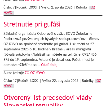
Číslo: 7|Ročník: LXXXIl | Vyšlo:
2. apríla 2026
|
Rubriky:
OZ
KOVO
Stretnutie pri guľáši
Základná organizácia Odborového zväzu KOVO Železiarne
Podbrezová pozýva svojich bývalých spolupracovníkov – členov
OZ KOVO na spoločné stretnutie pri guľáši. Uskutoční sa 27.
septembra 2025 o 10. hodine v Brezne v areáli minigolfu
(bývalá sokolovňa).Nahlásiť sa môžete na tel. čísle: 0917 456
875 do 19. septembra. Vstupné je desať eur. Počet miest je
obmedzený.Tešíme sa …
Čítať ďalej
Autor (zdroj):
ZO OZ KOVO
Číslo: 17|Ročník: LXXXI | Vyšlo:
22. augusta 2025
|
Rubriky:
OZ
KOVO
Otvorený list predsedovi vlády
Slovenskej republiky