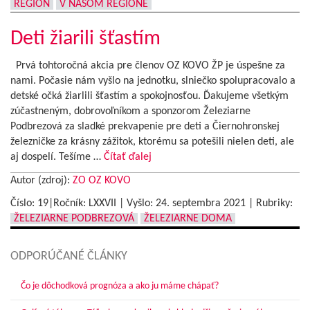
REGIÓN
V NAŠOM REGIÓNE
Deti žiarili šťastím
Prvá tohtoročná akcia pre členov OZ KOVO ŽP je úspešne za
nami. Počasie nám vyšlo na jednotku, slniečko spolupracovalo a
detské očká žiarlili šťastím a spokojnosťou. Ďakujeme všetkým
zúčastneným, dobrovoľníkom a sponzorom Železiarne
Podbrezová za sladké prekvapenie pre deti a Čiernohronskej
železničke za krásny zážitok, ktorému sa potešili nielen deti, ale
aj dospelí. Tešíme …
Čítať ďalej
Autor (zdroj):
ZO OZ KOVO
Číslo: 19|Ročník: LXXVII | Vyšlo:
24. septembra 2021
|
Rubriky:
ŽELEZIARNE PODBREZOVÁ
ŽELEZIARNE DOMA
ODPORÚČANÉ ČLÁNKY
Čo je dôchodková prognóza a ako ju máme chápať?