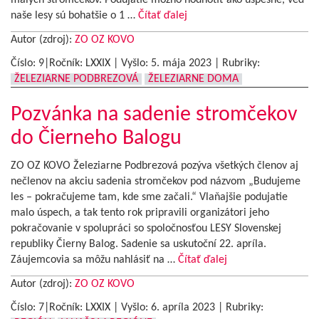
malých stromčekov. Podujatie možno hodnotiť ako úspešné, veď
naše lesy sú bohatšie o 1 …
Čítať ďalej
Autor (zdroj):
ZO OZ KOVO
Číslo: 9|Ročník: LXXIX | Vyšlo:
5. mája 2023
|
Rubriky:
ŽELEZIARNE PODBREZOVÁ
ŽELEZIARNE DOMA
Pozvánka na sadenie stromčekov
do Čierneho Balogu
ZO OZ KOVO Železiarne Podbrezová pozýva všetkých členov aj
nečlenov na akciu sadenia stromčekov pod názvom „Budujeme
les – pokračujeme tam, kde sme začali.“ Vlaňajšie podujatie
malo úspech, a tak tento rok pripravili organizátori jeho
pokračovanie v spolupráci so spoločnosťou LESY Slovenskej
republiky Čierny Balog. Sadenie sa uskutoční 22. apríla.
Záujemcovia sa môžu nahlásiť na …
Čítať ďalej
Autor (zdroj):
ZO OZ KOVO
Číslo: 7|Ročník: LXXIX | Vyšlo:
6. apríla 2023
|
Rubriky: