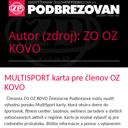
Autor (zdroj):
ZO OZ
KOVO
MULTISPORT karta pre členov OZ
KOVO
Členovia ZO OZ KOVO Železiarne Podbrezová môžu využiť
výhodnú ponuku MultiSport karty, ktorá otvára dvere do
športovísk, fitness centier, bazénov, wellness zariadení a ďalších
voľnočasových aktivít v regióne. Kartu je možné vybaviť aj pre
rodinného príslušníka. Bližšie informácie a pomoc s vybavením