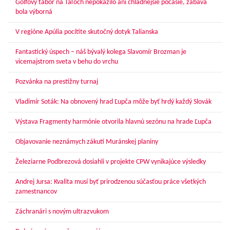
Golfový tábor na Táľoch nepokazilo ani chladnejšie počasie, zábava
bola výborná
V regióne Apúlia pocítite skutočný dotyk Talianska
Fantastický úspech – náš bývalý kolega Slavomír Brozman je
vicemajstrom sveta v behu do vrchu
Pozvánka na prestížny turnaj
Vladimír Soták: Na obnovený hrad Ľupča môže byť hrdý každý Slovák
Výstava Fragmenty harmónie otvorila hlavnú sezónu na hrade Ľupča
Objavovanie neznámych zákutí Muránskej planiny
Železiarne Podbrezová dosiahli v projekte CPW vynikajúce výsledky
Andrej Jursa: Kvalita musí byť prirodzenou súčasťou práce všetkých
zamestnancov
Záchranári s novým ultrazvukom