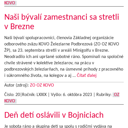
KOVO
Naši bývalí zamestnanci sa stretli
v Brezne
Naši bývalí spolupracovníci, členovia Základnej organizácie
odborového zväzu KOVO Železiarne Podbrezová (ZO OZ KOVO
ŽP), sa 23. septembra stretli v areáli Minigolfu v Brezne.
Neodradilo ich ani upršané sobotné ráno. Spomínali na spoločné
chvíle strávené v kolektíve železiarov, na prácu v
podbrezovských železiarňach, na úsmevné príhody z pracovného
i súkromného života, na kolegov a aj …
Čítať ďalej
Autor (zdroj):
ZO OZ KOVO
Číslo: 20|Ročník: LXXIX | Vyšlo:
6. októbra 2023
|
Rubriky:
OZ
KOVO
Deň detí oslávili v Bojniciach
Je sobota ráno a skupina detí sa spolu s rodičmi vydáva na