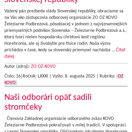
Vážený pán predseda vlády Slovenskej republiky, obraciame sa
na Vás ako zástupcovia odborovej organizácie ZO OZ KOVO
Železiarne Podbrezová, pôsobiacej v jednom z najvýznamnejších
priemyselných podnikov Slovenska – Železiarne Podbrezová a.s.,
ktorý tvorí nielen hospodársku chrbtovú kosť regiónu
Horehronia, ale aj živobytie pre tisíce rodín. Naša výzva
prichádza v čase, kedy sa slovenský priemysel nachádza …
Čítať
ďalej
Autor (zdroj):
ZO OZ KOVO
Číslo: 16|Ročník: LXXXI | Vyšlo:
8. augusta 2025
|
Rubriky:
OZ
KOVO
Naši odborári opäť sadili
stromčeky
Členovia Základnej organizácie odborového zväzu KOVO
Železiarne Podbrezová pokračovali v milej tradícii. V spolupráci
s Lesmi Slovenskej republiky, Občianskym združením Horehronie