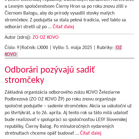
a Lesným spoločenstvom Čierny Hron sa po roku znovu zišli v
Čiernom Balogu, aby do prírody vysadili stovky malých
stromčekov. Z podujatia sa stala pekná tradícia, veď takto sa
odborári stretli už po …
Čítať ďalej
Autor (zdroj):
ZO OZ KOVO
Číslo: 9|Ročník: LXXXI | Vyšlo:
5. mája 2025
|
Rubriky:
OZ
KOVO
Odborári pozývajú sadiť
stromčeky
Základná organizácia odborového zväzu KOVO Železiarne
Podbrezová (ZO OZ KOVO ŽP) po roku znovu organizuje
spoločné podujatie – sadenie stromčekov. Akcia sa uskutoční už
po štvrtýkrát, a to 26. apríla. Aj tento rok sa táto milá udalosť
bude realizovať v spolupráci so spoločnosťou LESY Slovenskej
republiky, Čierny Balog. Po minuloročných vydarených
stretnutiach chceme opäť budovať …
Čítať ďalej