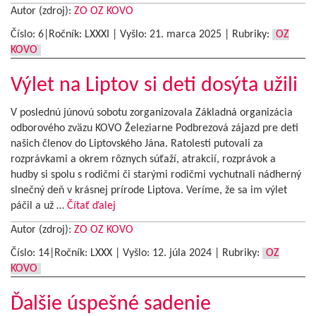
Autor (zdroj):
ZO OZ KOVO
Číslo: 6|Ročník: LXXXI | Vyšlo:
21. marca 2025
|
Rubriky:
OZ
KOVO
Výlet na Liptov si deti dosýta užili
V poslednú júnovú sobotu zorganizovala Základná organizácia
odborového zväzu KOVO Železiarne Podbrezová zájazd pre deti
našich členov do Liptovského Jána. Ratolesti putovali za
rozprávkami a okrem rôznych súťaží, atrakcií, rozprávok a
hudby si spolu s rodičmi či starými rodičmi vychutnali nádherný
slnečný deň v krásnej prírode Liptova. Veríme, že sa im výlet
páčil a už …
Čítať ďalej
Autor (zdroj):
ZO OZ KOVO
Číslo: 14|Ročník: LXXX | Vyšlo:
12. júla 2024
|
Rubriky:
OZ
KOVO
Ďalšie úspešné sadenie