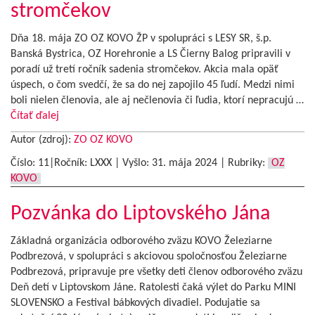
stromčekov
Dňa 18. mája ZO OZ KOVO ŽP v spolupráci s LESY SR, š.p.
Banská Bystrica, OZ Horehronie a LS Čierny Balog pripravili v
poradí už tretí ročník sadenia stromčekov. Akcia mala opäť
úspech, o čom svedčí, že sa do nej zapojilo 45 ľudí. Medzi nimi
boli nielen členovia, ale aj nečlenovia či ľudia, ktorí nepracujú …
Čítať ďalej
Autor (zdroj):
ZO OZ KOVO
Číslo: 11|Ročník: LXXX | Vyšlo:
31. mája 2024
|
Rubriky:
OZ
KOVO
Pozvánka do Liptovského Jána
Základná organizácia odborového zväzu KOVO Železiarne
Podbrezová, v spolupráci s akciovou spoločnosťou Železiarne
Podbrezová, pripravuje pre všetky deti členov odborového zväzu
Deň detí v Liptovskom Jáne. Ratolesti čaká výlet do Parku MINI
SLOVENSKO a Festival bábkových divadiel. Podujatie sa