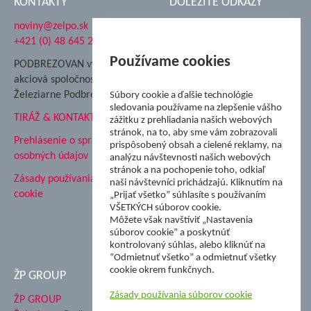
KONTAKTY
DÔLEŽITÉ ODKAZY
noviny@zelpo.sk
Hrad Ľupča
+421 (0) 48 645 2711
Súkromná spojená škola ŽP
Nadácia Železiarne
Používame cookies
PODBREZOVAN vydáva
Podbrezová
akciová spoločnosť
Hutnícke múzeum
Železiarne Podbrezová
Súbory cookie a ďalšie technológie
ŽP Informatika s.r.o.
sledovania používame na zlepšenie vášho
TIRÁŽ & KONTAKT
ŠK Železiarne Podbrezová
zážitku z prehliadania našich webových
stránok, na to, aby sme vám zobrazovali
Tále a.s.
Prehlásenie o spracovaní
prispôsobený obsah a cielené reklamy, na
osobných údajov
analýzu návštevnosti našich webových
stránok a na pochopenie toho, odkiaľ
Zásady používania súborov
naši návštevníci prichádzajú. Kliknutím na
cookie
„Prijať všetko” súhlasíte s používaním
VŠETKÝCH súborov cookie.
Môžete však navštíviť „Nastavenia
súborov cookie” a poskytnúť
kontrolovaný súhlas, alebo kliknúť na
“Odmietnuť všetko” a odmietnuť všetky
cookie okrem funkčnych.
ŽP GROUP
Zásady používania súborov cookie
ŽP GROUP