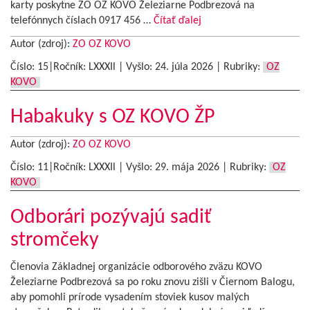
karty poskytne ZO OZ KOVO Železiarne Podbrezová na
telefónnych číslach 0917 456 …
Čítať ďalej
Autor (zdroj):
ZO OZ KOVO
Číslo: 15|Ročník: LXXXIl | Vyšlo:
24. júla 2026
|
Rubriky:
OZ
KOVO
Habakuky s OZ KOVO ŽP
Autor (zdroj):
ZO OZ KOVO
Číslo: 11|Ročník: LXXXIl | Vyšlo:
29. mája 2026
|
Rubriky:
OZ
KOVO
Odborári pozývajú sadiť
stromčeky
Členovia Základnej organizácie odborového zväzu KOVO
Železiarne Podbrezová sa po roku znovu zišli v Čiernom Balogu,
aby pomohli prírode vysadením stoviek kusov malých