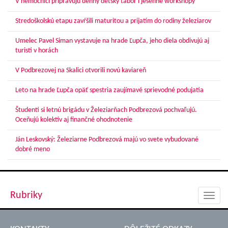
V nemocnici pripravujú denný detský tábor i jesenné workshopy
Stredoškolskú etapu zavŕšili maturitou a prijatím do rodiny železiarov
Umelec Pavel Siman vystavuje na hrade Ľupča, jeho diela obdivujú aj
turisti v horách
V Podbrezovej na Skalici otvorili novú kaviareň
Leto na hrade Ľupča opäť spestria zaujímavé sprievodné podujatia
Študenti si letnú brigádu v Železiarňach Podbrezová pochvaľujú.
Oceňujú kolektív aj finančné ohodnotenie
Ján Leskovský: Železiarne Podbrezová majú vo svete vybudované
dobré meno
Rubriky
Toggl
navig