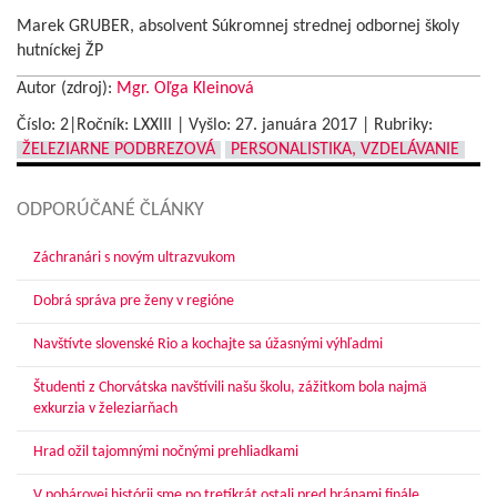
Marek GRUBER, absolvent Súkromnej strednej odbornej školy
hutníckej ŽP
Autor (zdroj):
Mgr. Oľga Kleinová
Číslo: 2|Ročník: LXXIII | Vyšlo:
27. januára 2017
|
Rubriky:
ŽELEZIARNE PODBREZOVÁ
PERSONALISTIKA, VZDELÁVANIE
ODPORÚČANÉ ČLÁNKY
Záchranári s novým ultrazvukom
Dobrá správa pre ženy v regióne
Navštívte slovenské Rio a kochajte sa úžasnými výhľadmi
Študenti z Chorvátska navštívili našu školu, zážitkom bola najmä
exkurzia v železiarňach
Hrad ožil tajomnými nočnými prehliadkami
V pohárovej histórii sme po tretíkrát ostali pred bránami finále