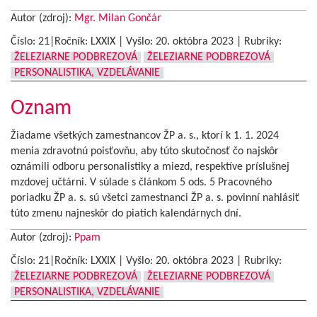
Autor (zdroj):
Mgr. Milan Gončár
Číslo: 21|Ročník: LXXIX | Vyšlo:
20. októbra 2023
|
Rubriky:
ŽELEZIARNE PODBREZOVÁ
ŽELEZIARNE PODBREZOVÁ
PERSONALISTIKA, VZDELÁVANIE
Oznam
Žiadame všetkých zamestnancov ŽP a. s., ktorí k 1. 1. 2024
menia zdravotnú poisťovňu, aby túto skutočnosť čo najskôr
oznámili odboru personalistiky a miezd, respektíve príslušnej
mzdovej učtárni. V súlade s článkom 5 ods. 5 Pracovného
poriadku ŽP a. s. sú všetci zamestnanci ŽP a. s. povinní nahlásiť
túto zmenu najneskôr do piatich kalendárnych dní.
Autor (zdroj):
Ppam
Číslo: 21|Ročník: LXXIX | Vyšlo:
20. októbra 2023
|
Rubriky:
ŽELEZIARNE PODBREZOVÁ
ŽELEZIARNE PODBREZOVÁ
PERSONALISTIKA, VZDELÁVANIE