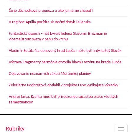
Čo je dôchodková prognóza a ako ju máme chápať?
V regióne Apúlia pocítite skutočný dotyk Talianska
Fantastický úspech – náš bývalý kolega Slavomír Brozman je
vicemajstrom sveta v behu do vrchu
Vladimír Soták: Na obnovený hrad Ľupča môže byť hrdý každý Slovák
Výstava Fragmenty harmónie otvorila hlavnú sezónu na hrade Ľupča
Objavovanie neznámych zákutí Muránskej planiny
Železiarne Podbrezová dosiahli v projekte CPW vynikajúce výsledky
Andrej Jursa: Kvalita musí byť prirodzenou súčasťou práce všetkých
zamestnancov
Rubriky
Toggl