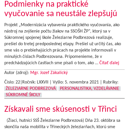
Podmienky na praktické
vyučovanie sa neustále zlepšujú
Projekt „Modernizácia vybavenia praktického vyučovania, ako
nástroj na zvýšenie počtu žiakov na SSOŠH ŽP“, ktorý sa v
Súkromnej spojenej škole Železiarne Podbrezová realizuje,
prešiel do tretej predposlednej etapy. Prešiel už určitý čas, ako
sme vás o prebiehajúcich prácach na projekte informovali v
minulých číslach Podbrezovana. Pripomenieme, že v
predchádzajúcich častiach sme písali o tom, ako …
Čítať ďalej
Autor (zdroj):
Mgr. Jozef Zákalický
Číslo: 22|Ročník: LXXVII | Vyšlo:
5. novembra 2021
|
Rubriky:
ŽELEZIARNE PODBREZOVÁ
PERSONALISTIKA, VZDELÁVANIE
SÚKROMNÉ ŠKOLY
Získavali sme skúsenosti v Třinci
(Žiaci, hutníci SSŠ Železiarne Podbrezová) Dňa 23. októbra sa
skončila naša mobilita v Třineckých železiarňach, ktorú sme