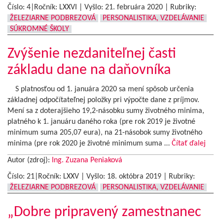
Číslo: 4|Ročník: LXXVI | Vyšlo:
21. februára 2020
|
Rubriky:
ŽELEZIARNE PODBREZOVÁ
PERSONALISTIKA, VZDELÁVANIE
SÚKROMNÉ ŠKOLY
Zvýšenie nezdaniteľnej časti
základu dane na daňovníka
S platnosťou od 1. januára 2020 sa mení spôsob určenia
základnej odpočítateľnej položky pri výpočte dane z príjmov.
Mení sa z doterajšieho 19,2-násobku sumy životného minima,
platného k 1. januáru daného roka (pre rok 2019 je životné
minimum suma 205,07 eura), na 21-násobok sumy životného
minima (pre rok 2020 je životné minimum suma …
Čítať ďalej
Autor (zdroj):
Ing. Zuzana Peniaková
Číslo: 21|Ročník: LXXV | Vyšlo:
18. októbra 2019
|
Rubriky:
ŽELEZIARNE PODBREZOVÁ
PERSONALISTIKA, VZDELÁVANIE
„Dobre pripravený zamestnanec