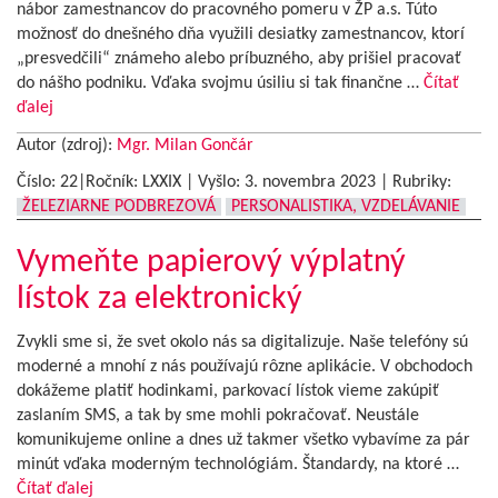
nábor zamestnancov do pracovného pomeru v ŽP a.s. Túto
možnosť do dnešného dňa využili desiatky zamestnancov, ktorí
„presvedčili“ známeho alebo príbuzného, aby prišiel pracovať
do nášho podniku. Vďaka svojmu úsiliu si tak finančne …
Čítať
ďalej
Autor (zdroj):
Mgr. Milan Gončár
Číslo: 22|Ročník: LXXIX | Vyšlo:
3. novembra 2023
|
Rubriky:
ŽELEZIARNE PODBREZOVÁ
PERSONALISTIKA, VZDELÁVANIE
Vymeňte papierový výplatný
lístok za elektronický
Zvykli sme si, že svet okolo nás sa digitalizuje. Naše telefóny sú
moderné a mnohí z nás používajú rôzne aplikácie. V obchodoch
dokážeme platiť hodinkami, parkovací lístok vieme zakúpiť
zaslaním SMS, a tak by sme mohli pokračovať. Neustále
komunikujeme online a dnes už takmer všetko vybavíme za pár
minút vďaka moderným technológiám. Štandardy, na ktoré …
Čítať ďalej