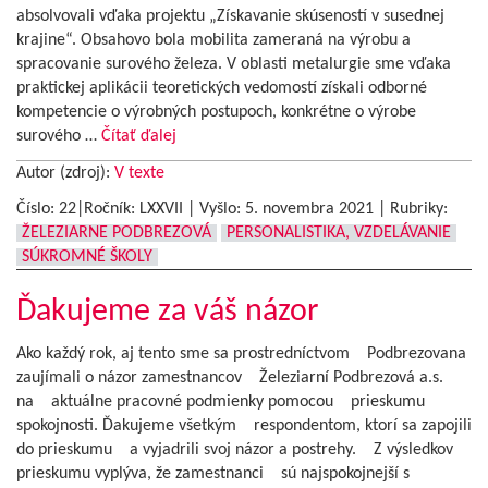
absolvovali vďaka projektu „Získavanie skúseností v susednej
krajine“. Obsahovo bola mobilita zameraná na výrobu a
spracovanie surového železa. V oblasti metalurgie sme vďaka
praktickej aplikácii teoretických vedomostí získali odborné
kompetencie o výrobných postupoch, konkrétne o výrobe
surového …
Čítať ďalej
Autor (zdroj):
V texte
Číslo: 22|Ročník: LXXVII | Vyšlo:
5. novembra 2021
|
Rubriky:
ŽELEZIARNE PODBREZOVÁ
PERSONALISTIKA, VZDELÁVANIE
SÚKROMNÉ ŠKOLY
Ďakujeme za váš názor
Ako každý rok, aj tento sme sa prostredníctvom Podbrezovana
zaujímali o názor zamestnancov Železiarní Podbrezová a.s.
na aktuálne pracovné podmienky pomocou prieskumu
spokojnosti. Ďakujeme všetkým respondentom, ktorí sa zapojili
do prieskumu a vyjadrili svoj názor a postrehy. Z výsledkov
prieskumu vyplýva, že zamestnanci sú najspokojnejší s