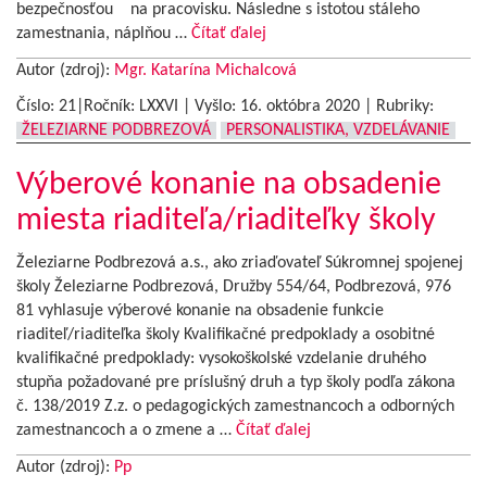
bezpečnosťou na pracovisku. Následne s istotou stáleho
zamestnania, náplňou …
Čítať ďalej
Autor (zdroj):
Mgr. Katarína Michalcová
Číslo: 21|Ročník: LXXVI | Vyšlo:
16. októbra 2020
|
Rubriky:
ŽELEZIARNE PODBREZOVÁ
PERSONALISTIKA, VZDELÁVANIE
Výberové konanie na obsadenie
miesta riaditeľa/riaditeľky školy
Železiarne Podbrezová a.s., ako zriaďovateľ Súkromnej spojenej
školy Železiarne Podbrezová, Družby 554/64, Podbrezová, 976
81 vyhlasuje výberové konanie na obsadenie funkcie
riaditeľ/riaditeľka školy Kvalifikačné predpoklady a osobitné
kvalifikačné predpoklady: vysokoškolské vzdelanie druhého
stupňa požadované pre príslušný druh a typ školy podľa zákona
č. 138/2019 Z.z. o pedagogických zamestnancoch a odborných
zamestnancoch a o zmene a …
Čítať ďalej
Autor (zdroj):
Pp