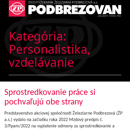
Kategória:
Personalistika,
vzdelávanie
Sprostredkovanie práce si
pochvaľujú obe strany
Predstavenstvo akciovej spoločnosti Železiarne Podbrezová (ŽP
a.s.) vydalo na začiatku roka 2022 Mzdový predpis č.
3/Ppam/2022 na vyplatenie odmeny za sprostredkovanie a