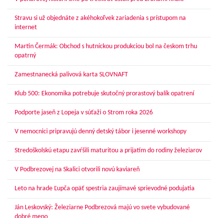
Stravu si už objednáte z akéhokoľvek zariadenia s prístupom na
internet
Martin Čermák: Obchod s hutníckou produkciou bol na českom trhu
opatrný
Zamestnanecká palivová karta SLOVNAFT
Klub 500: Ekonomika potrebuje skutočný prorastový balík opatrení
Podporte jaseň z Lopeja v súťaži o Strom roka 2026
V nemocnici pripravujú denný detský tábor i jesenné workshopy
Stredoškolskú etapu zavŕšili maturitou a prijatím do rodiny železiarov
V Podbrezovej na Skalici otvorili novú kaviareň
Leto na hrade Ľupča opäť spestria zaujímavé sprievodné podujatia
Ján Leskovský: Železiarne Podbrezová majú vo svete vybudované
dobré meno