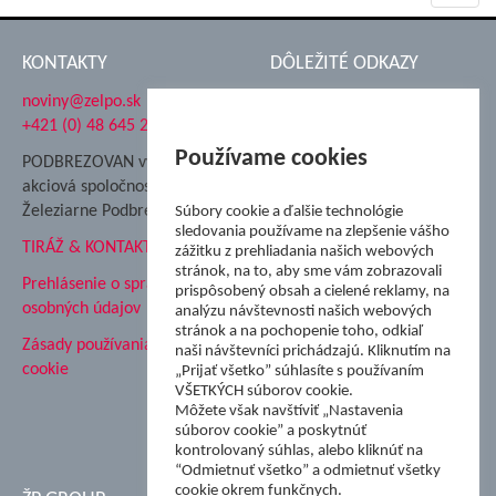
navig
KONTAKTY
DÔLEŽITÉ ODKAZY
noviny@zelpo.sk
Hrad Ľupča
+421 (0) 48 645 2711
Súkromná spojená škola ŽP
Nadácia Železiarne
Používame cookies
PODBREZOVAN vydáva
Podbrezová
akciová spoločnosť
Hutnícke múzeum
Železiarne Podbrezová
Súbory cookie a ďalšie technológie
ŽP Informatika s.r.o.
sledovania používame na zlepšenie vášho
TIRÁŽ & KONTAKT
ŠK Železiarne Podbrezová
zážitku z prehliadania našich webových
stránok, na to, aby sme vám zobrazovali
Tále a.s.
Prehlásenie o spracovaní
prispôsobený obsah a cielené reklamy, na
osobných údajov
analýzu návštevnosti našich webových
stránok a na pochopenie toho, odkiaľ
Zásady používania súborov
naši návštevníci prichádzajú. Kliknutím na
cookie
„Prijať všetko” súhlasíte s používaním
VŠETKÝCH súborov cookie.
Môžete však navštíviť „Nastavenia
súborov cookie” a poskytnúť
kontrolovaný súhlas, alebo kliknúť na
“Odmietnuť všetko” a odmietnuť všetky
cookie okrem funkčnych.