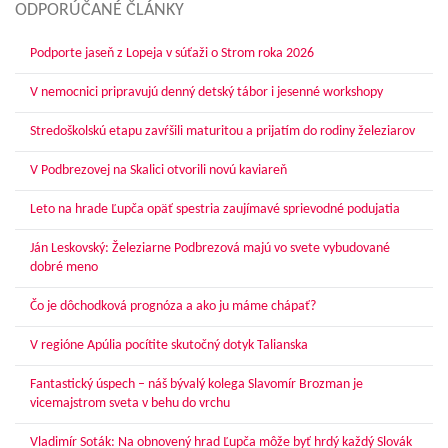
ODPORÚČANÉ ČLÁNKY
Podporte jaseň z Lopeja v súťaži o Strom roka 2026
V nemocnici pripravujú denný detský tábor i jesenné workshopy
Stredoškolskú etapu zavŕšili maturitou a prijatím do rodiny železiarov
V Podbrezovej na Skalici otvorili novú kaviareň
Leto na hrade Ľupča opäť spestria zaujímavé sprievodné podujatia
Ján Leskovský: Železiarne Podbrezová majú vo svete vybudované
dobré meno
Čo je dôchodková prognóza a ako ju máme chápať?
V regióne Apúlia pocítite skutočný dotyk Talianska
Fantastický úspech – náš bývalý kolega Slavomír Brozman je
vicemajstrom sveta v behu do vrchu
Vladimír Soták: Na obnovený hrad Ľupča môže byť hrdý každý Slovák