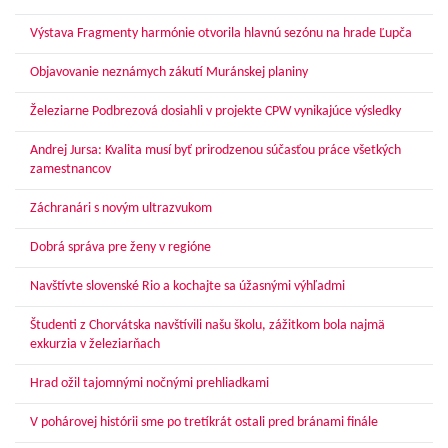
Výstava Fragmenty harmónie otvorila hlavnú sezónu na hrade Ľupča
Objavovanie neznámych zákutí Muránskej planiny
Železiarne Podbrezová dosiahli v projekte CPW vynikajúce výsledky
Andrej Jursa: Kvalita musí byť prirodzenou súčasťou práce všetkých
zamestnancov
Záchranári s novým ultrazvukom
Dobrá správa pre ženy v regióne
Navštívte slovenské Rio a kochajte sa úžasnými výhľadmi
Študenti z Chorvátska navštívili našu školu, zážitkom bola najmä
exkurzia v železiarňach
Hrad ožil tajomnými nočnými prehliadkami
V pohárovej histórii sme po tretíkrát ostali pred bránami finále