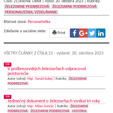
Číslo: 21|Ročník: LXXIX | Vyšlo:
20. októbra 2023
|
Rubriky:
ŽELEZIARNE PODBREZOVÁ
ŽELEZIARNE PODBREZOVÁ
PERSONALISTIKA, VZDELÁVANIE
Kľúčové slová:
Personalistika
Zdieľanie a sociálne siete:
Print
VŠETKY ČLÁNKY Z ČÍSLA 21
- vydané: 20. okróbra 2023
TOP
V podbrezovských železiarňach odpracoval
polstoročie
Autor (zdroj):
Mgr. Tomáš Kubej
|
Rubriky:
ŽELEZIARNE
PODBREZOVÁ
TOP
Jedinečný dokument o železiarňach vznikal tri roky
Autor (zdroj):
Mgr. Milan Gončár
|
Rubriky:
ŽELEZIARNE
PODBREZOVÁ
ŽELEZIARNE PODBREZOVÁ
HISTÓRIA