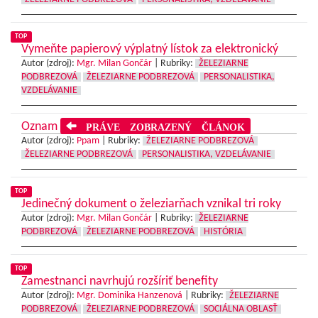
TOP
Vymeňte papierový výplatný lístok za elektronický
Autor (zdroj):
Mgr. Milan Gončár
|
Rubriky:
ŽELEZIARNE
PODBREZOVÁ
ŽELEZIARNE PODBREZOVÁ
PERSONALISTIKA,
VZDELÁVANIE
Oznam
PRÁVE ZOBRAZENÝ ČLÁNOK
Autor (zdroj):
Ppam
|
Rubriky:
ŽELEZIARNE PODBREZOVÁ
ŽELEZIARNE PODBREZOVÁ
PERSONALISTIKA, VZDELÁVANIE
TOP
Jedinečný dokument o železiarňach vznikal tri roky
Autor (zdroj):
Mgr. Milan Gončár
|
Rubriky:
ŽELEZIARNE
PODBREZOVÁ
ŽELEZIARNE PODBREZOVÁ
HISTÓRIA
TOP
Zamestnanci navrhujú rozšíriť benefity
Autor (zdroj):
Mgr. Dominika Hanzenová
|
Rubriky:
ŽELEZIARNE
PODBREZOVÁ
ŽELEZIARNE PODBREZOVÁ
SOCIÁLNA OBLASŤ