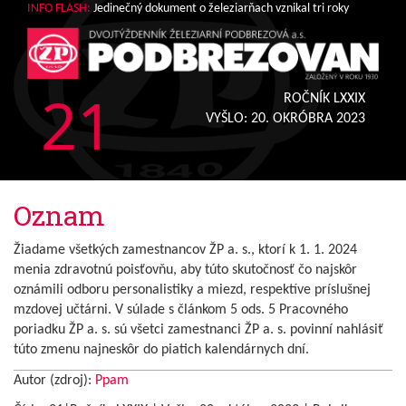
INFO FLASH:
Jedinečný dokument o železiarňach vznikal tri roky
21
ROČNÍK LXXIX
VYŠLO:
20. OKRÓBRA 2023
Oznam
Žiadame všetkých zamestnancov ŽP a. s., ktorí k 1. 1. 2024
menia zdravotnú poisťovňu, aby túto skutočnosť čo najskôr
oznámili odboru personalistiky a miezd, respektíve príslušnej
mzdovej učtárni. V súlade s článkom 5 ods. 5 Pracovného
poriadku ŽP a. s. sú všetci zamestnanci ŽP a. s. povinní nahlásiť
túto zmenu najneskôr do piatich kalendárnych dní.
Autor (zdroj):
Ppam