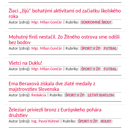
Žiaci „žijú“ bohatými aktivitami od začiatku školského
roka
Autor (zdroj):
Mgr. Milan Gončár
|
Rubriky:
SÚKROMNÉ ŠKOLY
Mohutný finiš nestačil. Zo Žitného ostrova sme odišli
bez bodov
Autor (zdroj):
Mgr. Milan Gončár
|
Rubriky:
ŠPORT V ŽP
FUTBAL
Všetci na Duklu!
Autor (zdroj):
Mgr. Milan Gončár
|
Rubriky:
ŠPORT V ŽP
FUTBAL
Ema Beraxová získala dve zlaté medaily z
majstrovstiev Slovenska
Autor (zdroj):
Redakcia
|
Rubriky:
ŠPORT V ŽP
LETNÝ BIATLON
Železiari priviezli bronz z Európskeho pohára
družstiev
Autor (zdroj):
Ing. Pavol Kühnel
|
Rubriky:
ŠPORT V ŽP
KOLKY