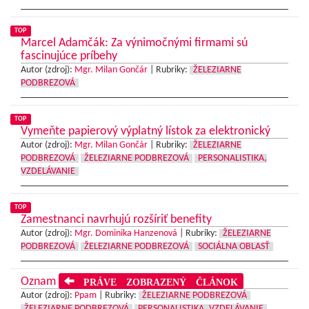
TOP
Marcel Adamčák: Za výnimočnými firmami sú
fascinujúce príbehy
Autor (zdroj):
Mgr. Milan Gončár
|
Rubriky:
ŽELEZIARNE
PODBREZOVÁ
TOP
Vymeňte papierový výplatný lístok za elektronický
Autor (zdroj):
Mgr. Milan Gončár
|
Rubriky:
ŽELEZIARNE
PODBREZOVÁ
ŽELEZIARNE PODBREZOVÁ
PERSONALISTIKA,
VZDELÁVANIE
TOP
Zamestnanci navrhujú rozšíriť benefity
Autor (zdroj):
Mgr. Dominika Hanzenová
|
Rubriky:
ŽELEZIARNE
PODBREZOVÁ
ŽELEZIARNE PODBREZOVÁ
SOCIÁLNA OBLASŤ
Oznam
PRÁVE ZOBRAZENÝ ČLÁNOK
Autor (zdroj):
Ppam
|
Rubriky:
ŽELEZIARNE PODBREZOVÁ
ŽELEZIARNE PODBREZOVÁ
PERSONALISTIKA, VZDELÁVANIE