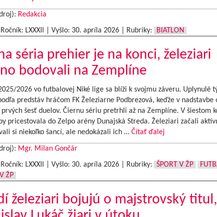
droj):
Redakcia
|Ročník: LXXXIl | Vyšlo:
30. apríla 2026
|
Rubriky:
BIATLON
na séria prehier je na konci, železiari
no bodovali na Zemplíne
025/2026 vo futbalovej Niké lige sa blíži k svojmu záveru. Uplynulé t
podľa predstáv hráčom FK Železiarne Podbrezová, keďže v nadstavbe o
 prvých šesť duelov. Čiernu sériu pretrhli až na Zemplíne. V šiestom k
y pricestovala do Zelpo arény Dunajská Streda. Železiari začali aktív
ali si niekoľko šancí, ale nedokázali ich …
Čítať ďalej
droj):
Mgr. Milan Gončár
|Ročník: LXXXIl | Vyšlo:
30. apríla 2026
|
Rubriky:
ŠPORT V ŽP
FUTB
V ŽP
í železiari bojujú o majstrovský titul,
islav Lukáč žiari v útoku