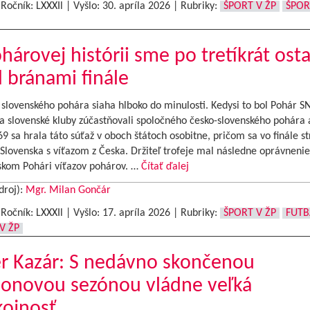
|Ročník: LXXXIl | Vyšlo:
30. apríla 2026
|
Rubriky:
ŠPORT V ŽP
ŠPOR
hárovej histórii sme po tretíkrát osta
 bránami finále
 slovenského pohára siaha hlboko do minulosti. Kedysi to bol Pohár SN
a slovenské kluby zúčastňovali spoločného česko-slovenského pohára 
9 sa hrala táto súťaž v oboch štátoch osobitne, pričom sa vo finále st
 Slovenska s víťazom z Česka. Držiteľ trofeje mal následne oprávnenie
skom Pohári víťazov pohárov. …
Čítať ďalej
droj):
Mgr. Milan Gončár
|Ročník: LXXXIl | Vyšlo:
17. apríla 2026
|
Rubriky:
ŠPORT V ŽP
FUTB
V ŽP
r Kazár: S nedávno skončenou
lonovou sezónou vládne veľká
kojnosť