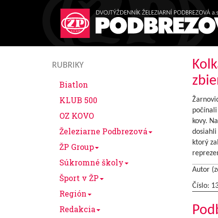
Kolk
RUBRIKY
zbie
Biatlon
KLUB 500
Žarnovic
počínali
OZ KOVO
kovy. N
Železiarne Podbrezová
dosiahli
ktorý z
ŽP Group
repreze
Súkromné školy
Autor (z
Šport v ŽP
Číslo: 1
Región
Podb
Redakcia