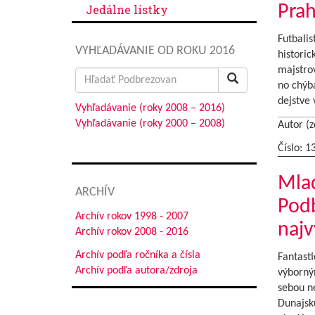
Prah
Jedálne lístky
Futbalis
VYHĽADÁVANIE OD ROKU 2016
historic
majstrov
Search
no chýba
for:
dejstve
Vyhľadávanie (roky 2008 – 2016)
Vyhľadávanie (roky 2000 – 2008)
Autor (z
Číslo: 1
Mlad
ARCHÍV
Podb
Archív rokov 1998 - 2007
najv
Archív rokov 2008 - 2016
Archív podľa ročníka a čísla
Fantasti
Archív podľa autora/zdroja
výborným
sebou ne
Dunajsk