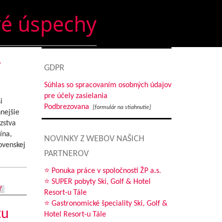
vé úspechy
y
GDPR
Súhlas so spracovaním osobných údajov
pre účely zasielania
i
Podbrezovana
[formulár na stiahnutie]
nejšie
zstva
ína,
NOVINKY Z WEBOV NAŠICH
ovenskej
PARTNEROV
⭐ Ponuka práce v spoločnosti ŽP a.s.
⭐ SUPER pobyty Ski, Golf & Hotel
Y
Resort-u Tále
⭐ Gastronomické špeciality Ski, Golf &
tu
Hotel Resort-u Tále