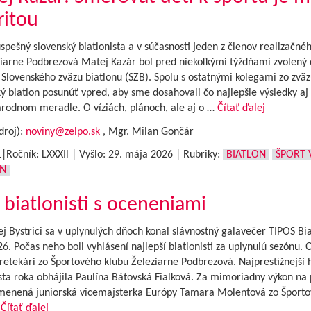
ritou
spešný slovenský biatlonista a v súčasnosti jeden z členov realizačné
ziarne Podbrezová Matej Kazár bol pred niekoľkými týždňami zvolený 
 Slovenského zväzu biatlonu (SZB). Spolu s ostatnými kolegami zo zvä
ý biatlon posunúť vpred, aby sme dosahovali čo najlepšie výsledky aj 
rodnom meradle. O víziách, plánoch, ale aj o …
Čítať ďalej
droj):
noviny@zelpo.sk
, Mgr. Milan Gončár
1|Ročník: LXXXIl | Vyšlo:
29. mája 2026
|
Rubriky:
BIATLON
ŠPORT 
ON
 biatlonisti s oceneniami
j Bystrici sa v uplynulých dňoch konal slávnostný galavečer TIPOS Bia
6. Počas neho boli vyhlásení najlepší biatlonisti za uplynulú sezónu.
pretekári zo Športového klubu Železiarne Podbrezová. Najprestížnejší 
sta roka obhájila Paulína Bátovská Fialková. Za mimoriadny výkon na 
menená juniorská vicemajsterka Európy Tamara Molentová zo Šport
…
Čítať ďalej