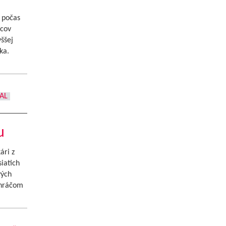
ž počas
acov
ššej
ka.
AL
u
ári z
siatich
vých
 hráčom