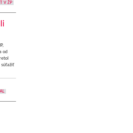
T V ŽP
li
P,
a od
retol
 súťažiť
AL