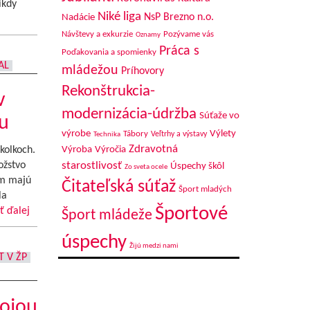
ikdy
Niké liga
NsP Brezno n.o.
Nadácie
Návštevy a exkurzie
Pozývame vás
Oznamy
Práca s
Poďakovania a spomienky
AL
mládežou
Príhovory
Rekonštrukcia-
v
modernizácia-údržba
Súťaže vo
u
výrobe
Výlety
Tábory
Veľtrhy a výstavy
Technika
Zdravotná
kolkoch.
Výroba
Výročia
ožstvo
starostlivosť
Úspechy škôl
Zo sveta ocele
om majú
Čitateľská súťaž
Šport mladých
la
Športové
ť ďalej
Šport mládeže
úspechy
Žijú medzi nami
T V ŽP
mojou