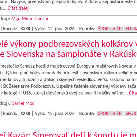
mi. Navyše, prvenstvom prepísali dejiny. V doterajšej histórii ešte n
la …
Čítať ďalej
droj):
Mgr. Milan Gončár
2|Ročník: LXXXIl | Vyšlo:
12. júna 2026
|
Rubriky:
ŠPORT V ŽP
FUTB
lé výkony podbrezovských kolkárov 
e Slovenska na šampionáte v Rakúsk
 mestečko Schwaz hostilo majstrovstvá Európy a majstrovstvá sveta v 
ri týždne plné bojov o medaily priniesli slovenským kolkom veľké mn
 medailových pozícií a ďalších skvelých výsledkov. Veľkú zásluhu na t
ri ŠK Železiarne Podbrezová. Úspešné ťaženie slovenskej výpravy zača
v kategórii U15, ktorej dievčenskú dvojicu tvorili hráčky nášho …
Číta
droj):
Daniel Móc
2|Ročník: LXXXIl | Vyšlo:
12. júna 2026
|
Rubriky:
ŠPORT V ŽP
ŠPOR
j Kazár: Smerovať deti k športu je 