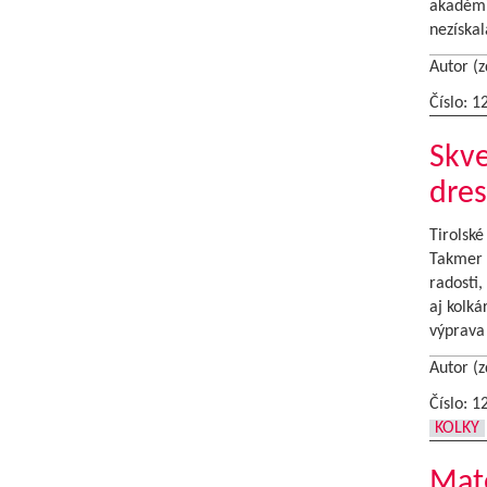
akadémia
nezíska
Autor (z
Číslo: 1
Skve
dres
Tirolské
Takmer t
radosti,
aj kolká
výprava 
Autor (z
Číslo: 1
KOLKY
Mate