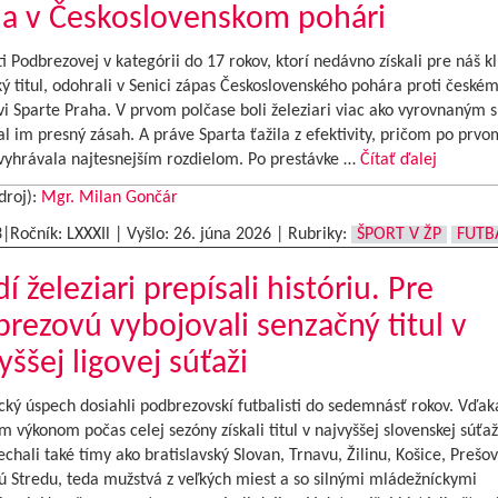
a v Československom pohári
ti Podbrezovej v kategórii do 17 rokov, ktorí nedávno získali pre náš k
ký titul, odohrali v Senici zápas Československého pohára proti české
i Sparte Praha. V prvom polčase boli železiari viac ako vyrovnaným
l im presný zásah. A práve Sparta ťažila z efektivity, pričom po prvo
 vyhrávala najtesnejším rozdielom. Po prestávke …
Čítať ďalej
droj):
Mgr. Milan Gončár
3|Ročník: LXXXIl | Vyšlo:
26. júna 2026
|
Rubriky:
ŠPORT V ŽP
FUTB
í železiari prepísali históriu. Pre
rezovú vybojovali senzačný titul v
yššej ligovej súťaži
cký úspech dosiahli podbrezovskí futbalisti do sedemnásť rokov. Vďak
 výkonom počas celej sezóny získali titul v najvyššej slovenskej súťaž
chali také tímy ako bratislavský Slovan, Trnavu, Žilinu, Košice, Prešov
ú Stredu, teda mužstvá z veľkých miest a so silnými mládežníckymi