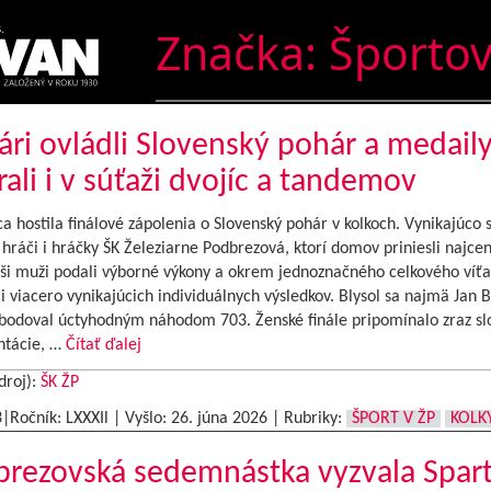
Značka:
Športo
ári ovládli Slovenský pohár a medail
rali i v súťaži dvojíc a tandemov
a hostila finálové zápolenia o Slovenský pohár v kolkoch. Vynikajúco s
 hráči i hráčky ŠK Železiarne Podbrezová, ktorí domov priniesli najcen
aši muži podali výborné výkony a okrem jednoznačného celkového víťa
 i viacero vynikajúcich individuálnych výsledkov. Blysol sa najmä Jan B
abodoval úctyhodným náhodom 703. Ženské finále pripomínalo zraz sl
ntácie, …
Čítať ďalej
droj):
ŠK ŽP
3|Ročník: LXXXIl | Vyšlo:
26. júna 2026
|
Rubriky:
ŠPORT V ŽP
KOLK
rezovská sedemnástka vyzvala Spar