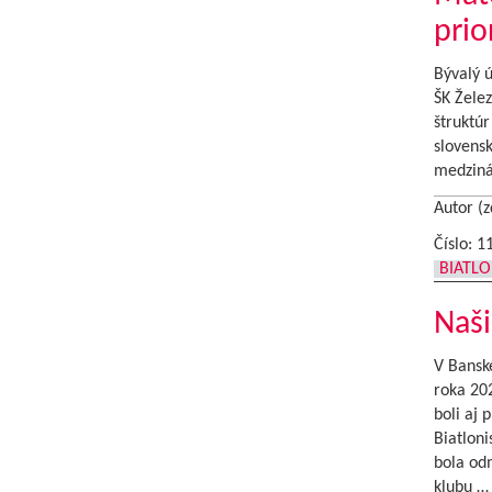
prio
Bývalý ú
ŠK Žele
štruktúr
slovensk
medziná
Autor (z
Číslo: 1
BIATL
Naši
V Banske
roka 202
boli aj 
Biatloni
bola od
klubu 