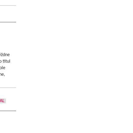
ýždne
 titul
ole
ne,
AL