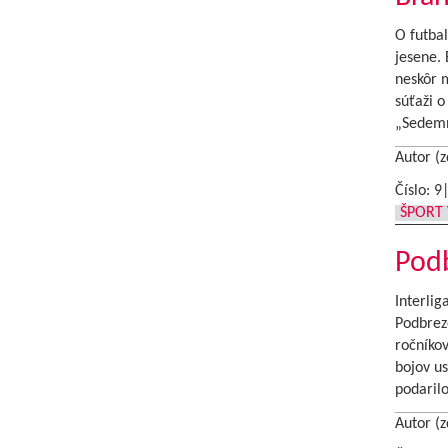
O futbal
jesene. 
neskôr 
súťaži o
„Sedemn
Autor (z
Číslo: 9
ŠPORT 
Podb
Interlig
Podbrezo
ročníkov
bojov u
podarilo
Autor (z