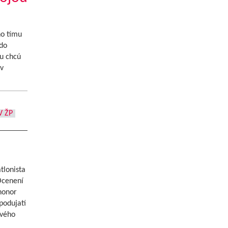
ho tímu
do
zu chcú
v
V ŽP
tlonista
 Ocenení
honor
podujatí
ového