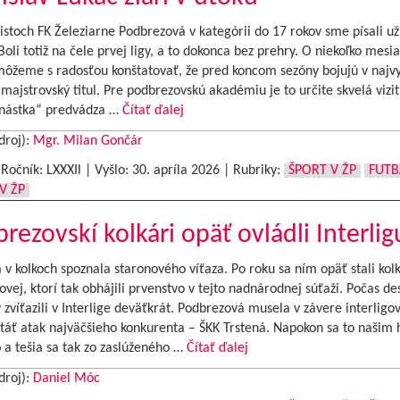
istoch FK Železiarne Podbrezová v kategórii do 17 rokov sme písali u
Boli totiž na čele prvej ligy, a to dokonca bez prehry. O niekoľko mesi
môžeme s radosťou konštatovať, že pred koncom sezóny bojujú v najvy
 majstrovský titul. Pre podbrezovskú akadémiu je to určite skvelá vizit
ástka“ predvádza …
Čítať ďalej
droj):
Mgr. Milan Gončár
|Ročník: LXXXIl | Vyšlo:
30. apríla 2026
|
Rubriky:
ŠPORT V ŽP
FUTB
V ŽP
rezovskí kolkári opäť ovládli Interlig
a v kolkoch spoznala staronového víťaza. Po roku sa ním opäť stali kolk
vej, ktorí tak obhájili prvenstvo v tejto nadnárodnej súťaži. Počas de
 zvíťazili v Interlige deväťkrát. Podbrezová musela v závere interligo
stáť atak najväčšieho konkurenta – ŠKK Trstená. Napokon sa to našim
 a tešia sa tak zo zaslúženého …
Čítať ďalej
droj):
Daniel Móc