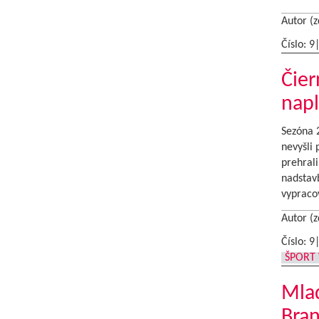
Autor (z
Číslo: 9
Čier
napl
Sezóna 2
nevyšli 
prehrali
nadstavb
vypracov
Autor (z
Číslo: 9
ŠPORT 
Mlad
Bran