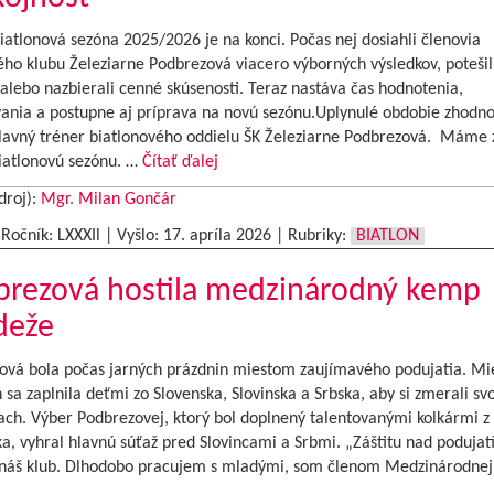
atlonová sezóna 2025/2026 je na konci. Počas nej dosiahli členovia
ho klubu Železiarne Podbrezová viacero výborných výsledkov, potešili
alebo nazbierali cenné skúsenosti. Teraz nastáva čas hodnotenia,
ania a postupne aj príprava na novú sezónu.Uplynulé obdobie zhodnot
hlavný tréner biatlonového oddielu ŠK Železiarne Podbrezová. Máme 
biatlonovú sezónu. …
Čítať ďalej
droj):
Mgr. Milan Gončár
|Ročník: LXXXIl | Vyšlo:
17. apríla 2026
|
Rubriky:
BIATLON
brezová hostila medzinárodný kemp
deže
ová bola počas jarných prázdnin miestom zaujímavého podujatia. Mi
 sa zaplnila deťmi zo Slovenska, Slovinska a Srbska, aby si zmerali svo
ach. Výber Podbrezovej, ktorý bol doplnený talentovanými kolkármi z
a, vyhral hlavnú súťaž pred Slovincami a Srbmi. „Záštitu nad poduja
 náš klub. Dlhodobo pracujem s mladými, som členom Medzinárodne