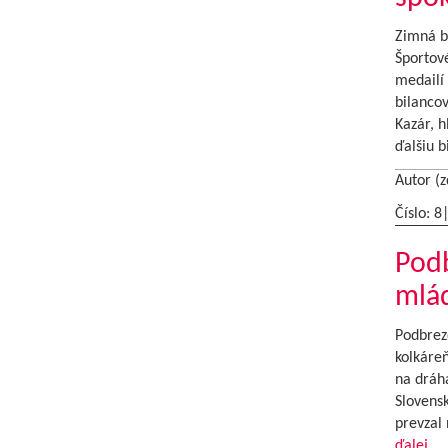
Zimná bi
Športové
medailí 
bilancov
Kazár, 
ďalšiu 
Autor (z
Číslo: 8
Pod
mlá
Podbrez
kolkáreň
na dráh
Slovensk
prevzal
ďalej