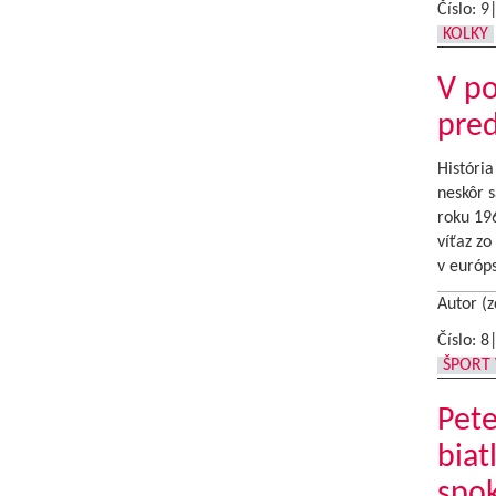
Číslo: 9
KOLKY
V po
pred
História
neskôr s
roku 196
víťaz zo
v európ
Autor (z
Číslo: 8
ŠPORT 
Pete
biat
spo