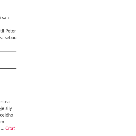
 sa z
il Peter
za sebou
estna
je sily
 celého
tím
j …
Čítať