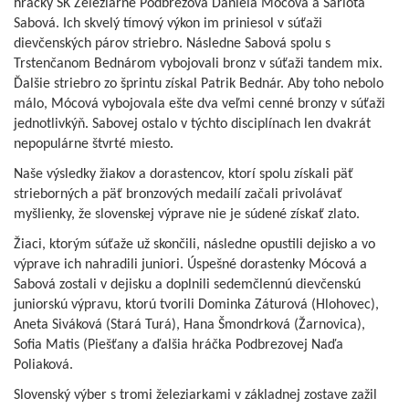
hráčky ŠK Železiarne Podbrezová Daniela Mócová a Šarlota
Sabová. Ich skvelý tímový výkon im priniesol v súťaži
dievčenských párov striebro. Následne Sabová spolu s
Trstenčanom Bednárom vybojovali bronz v súťaži tandem mix.
Ďalšie striebro zo šprintu získal Patrik Bednár. Aby toho nebolo
málo, Mócová vybojovala ešte dva veľmi cenné bronzy v súťaži
jednotlivkýň. Sabovej ostalo v týchto disciplínach len dvakrát
nepopulárne štvrté miesto.
Naše výsledky žiakov a dorastencov, ktorí spolu získali päť
strieborných a päť bronzových medailí začali privolávať
myšlienky, že slovenskej výprave nie je súdené získať zlato.
Žiaci, ktorým súťaže už skončili, následne opustili dejisko a vo
výprave ich nahradili juniori. Úspešné dorastenky Mócová a
Sabová zostali v dejisku a doplnili sedemčlennú dievčenskú
juniorskú výpravu, ktorú tvorili Dominka Záturová (Hlohovec),
Aneta Siváková (Stará Turá), Hana Šmondrková (Žarnovica),
Sofia Matis (Piešťany a ďalšia hráčka Podbrezovej Naďa
Poliaková.
Slovenský výber s tromi železiarkami v základnej zostave zažil