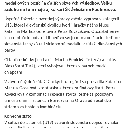
medailových pozícií a ďalších skvelých výsledkov. Veľkú
zásluhu na tom majú aj kolkári ŠK Železiarne Podbrezová.
Úspešné ťaženie slovenskej výpravy začala výprava v kategórii
U15, ktorej dievčenskú dvojicu tvorili hráčky nášho klubu
Katarína Markus Gorelová a Petra Kováčiková. Opodstatnenie
ich nominácie potvrdili ihneď vo svojom prvom štarte, keď pre
slovenské farby získali striebornú medailu v súťaži dievčenských
párov.
Chlapčenskú dvojicu tvorili Martin Benický (Trstená) a Lukáš
Bies (Stará Turá), ktorí vybojovali bronz v pároch medzi
chlapcami.
V záverečný deň súťaží žiackych kategórií sa presadila Katarína
Markus Gorelová, ktorá získala bronz za finálový štart. Petra
Kováčiková v kombinácii skončila štvrtá, tesne za pódiovým
umiestnením. Trstenčan Benický si na Oravu odniesol dve
striebra za finále a kombináciu.
Konečne zlato
V súťaži dorasteniek (U19) vytvorili slovenskú dvojicu rovnako