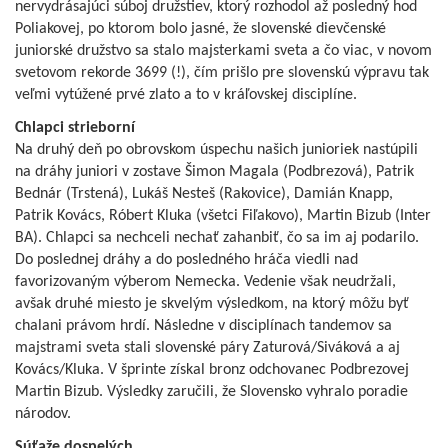
nervydrásajúci súboj družstiev, ktorý rozhodol až posledný hod
Poliakovej, po ktorom bolo jasné, že slovenské dievčenské
juniorské družstvo sa stalo majsterkami sveta a čo viac, v novom
svetovom rekorde 3699 (!), čím prišlo pre slovenskú výpravu tak
veľmi vytúžené prvé zlato a to v kráľovskej disciplíne.
Chlapci strieborní
Na druhý deň po obrovskom úspechu našich junioriek nastúpili
na dráhy juniori v zostave Šimon Magala (Podbrezová), Patrik
Bednár (Trstená), Lukáš Nesteš (Rakovice), Damián Knapp,
Patrik Kovács, Róbert Kluka (všetci Fiľakovo), Martin Bizub (Inter
BA). Chlapci sa nechceli nechať zahanbiť, čo sa im aj podarilo.
Do poslednej dráhy a do posledného hráča viedli nad
favorizovaným výberom Nemecka. Vedenie však neudržali,
avšak druhé miesto je skvelým výsledkom, na ktorý môžu byť
chalani právom hrdí. Následne v disciplínach tandemov sa
majstrami sveta stali slovenské páry Zaturová/Siváková a aj
Kovács/Kluka. V šprinte získal bronz odchovanec Podbrezovej
Martin Bizub. Výsledky zaručili, že Slovensko vyhralo poradie
národov.
Súťaže dospelých