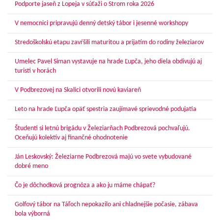
Podporte jaseň z Lopeja v súťaži o Strom roka 2026
V nemocnici pripravujú denný detský tábor i jesenné workshopy
Stredoškolskú etapu zavŕšili maturitou a prijatím do rodiny železiarov
Umelec Pavel Siman vystavuje na hrade Ľupča, jeho diela obdivujú aj
turisti v horách
V Podbrezovej na Skalici otvorili novú kaviareň
Leto na hrade Ľupča opäť spestria zaujímavé sprievodné podujatia
Študenti si letnú brigádu v Železiarňach Podbrezová pochvaľujú.
Oceňujú kolektív aj finančné ohodnotenie
Ján Leskovský: Železiarne Podbrezová majú vo svete vybudované
dobré meno
Čo je dôchodková prognóza a ako ju máme chápať?
Golfový tábor na Táľoch nepokazilo ani chladnejšie počasie, zábava
bola výborná