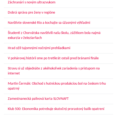
Záchranári s novým ultrazvukom
Dobrá správa pre ženy v regióne
Navštívte slovenské Rio a kochajte sa úžasnými výhľadmi
Študenti z Chorvátska navštívili našu školu, zážitkom bola najmä
exkurzia v železiarňach
Hrad ožil tajomnými nočnými prehliadkami
V pohárovej histórii sme po tretíkrát ostali pred bránami finále
Stravu si už objednáte z akéhokoľvek zariadenia s prístupom na
internet
Martin Čermák: Obchod s hutníckou produkciou bol na českom trhu
opatrný
Zamestnanecká palivová karta SLOVNAFT
Klub 500: Ekonomika potrebuje skutočný prorastový balík opatrení