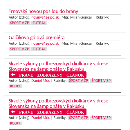
Trnovský novou posilou do brány
Autor (zdroj):
noviny@zelpo.sk
, Mgr. Milan Gončár |
Rubriky:
ŠPORT V ŽP
FUTBAL
Galčíkova gólová premiéra
Autor (zdroj):
noviny@zelpo.sk
, Mgr. Milan Gončár |
Rubriky:
ŠPORT V ŽP
FUTBAL
Skvelé výkony podbrezovských kolkárov v drese
Slovenska na šampionáte v Rakúsku
PRÁVE ZOBRAZENÝ ČLÁNOK
Autor (zdroj):
Daniel Móc
|
Rubriky:
ŠPORT V ŽP
ŠPORT V ŽP
KOLKY
Skvelé výkony podbrezovských kolkárov v drese
Slovenska na šampionáte v Rakúsku
PRÁVE ZOBRAZENÝ ČLÁNOK
Autor (zdroj):
Daniel Móc
|
Rubriky:
ŠPORT V ŽP
ŠPORT V ŽP
KOLKY