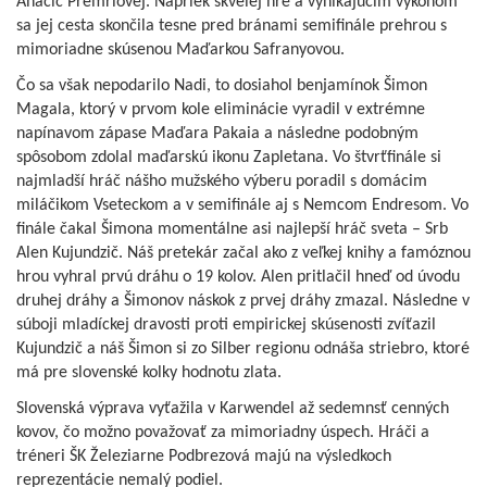
Ahačič Premrlovej. Napriek skvelej hre a vynikajúcim výkonom
sa jej cesta skončila tesne pred bránami semifinále prehrou s
mimoriadne skúsenou Maďarkou Safranyovou.
Čo sa však nepodarilo Nadi, to dosiahol benjamínok Šimon
Magala, ktorý v prvom kole eliminácie vyradil v extrémne
napínavom zápase Maďara Pakaia a následne podobným
spôsobom zdolal maďarskú ikonu Zapletana. Vo štvrťfinále si
najmladší hráč nášho mužského výberu poradil s domácim
miláčikom Vseteckom a v semifinále aj s Nemcom Endresom. Vo
finále čakal Šimona momentálne asi najlepší hráč sveta – Srb
Alen Kujundzič. Náš pretekár začal ako z veľkej knihy a famóznou
hrou vyhral prvú dráhu o 19 kolov. Alen pritlačil hneď od úvodu
druhej dráhy a Šimonov náskok z prvej dráhy zmazal. Následne v
súboji mladíckej dravosti proti empirickej skúsenosti zvíťazil
Kujundzič a náš Šimon si zo Silber regionu odnáša striebro, ktoré
má pre slovenské kolky hodnotu zlata.
Slovenská výprava vyťažila v Karwendel až sedemnsť cenných
kovov, čo možno považovať za mimoriadny úspech. Hráči a
tréneri ŠK Železiarne Podbrezová majú na výsledkoch
reprezentácie nemalý podiel.