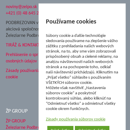
noviny@zelpo.sk
Hrad Ľupča
+421 (0) 48 645 2711
Súkromná spojená škola ŽP
Nadácia Železiarne
Používame cookies
PODBREZOVAN vydáva
Podbrezová
akciová spoločnosť
Hutnícke múzeum
Železiarne Podbrezová
Súbory cookie a ďalšie technológie
ŽP Informatika s.r.o.
sledovania používame na zlepšenie vášho
TIRÁŽ & KONTAKT
ŠK Železiarne Podbrezová
zážitku z prehliadania našich webových
stránok, na to, aby sme vám zobrazovali
Tále a.s.
Prehlásenie o spracovaní
prispôsobený obsah a cielené reklamy, na
osobných údajov
analýzu návštevnosti našich webových
stránok a na pochopenie toho, odkiaľ
Zásady používania súborov
naši návštevníci prichádzajú. Kliknutím na
cookie
„Prijať všetko” súhlasíte s používaním
VŠETKÝCH súborov cookie.
Môžete však navštíviť „Nastavenia
súborov cookie” a poskytnúť
kontrolovaný súhlas, alebo kliknúť na
“Odmietnuť všetko” a odmietnuť všetky
cookie okrem funkčnych.
ŽP GROUP
Zásady používania súborov cookie
ŽP GROUP
Železiarne Podbrezová a.s.