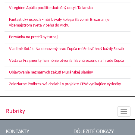
V regióne Apúlia pocítite skutočný dotyk Talianska
Fantastický úspech – náš bývalý kolega Slavomír Brozman je
vicemajstrom sveta v behu do vrchu
Pozvánka na prestížny turnaj
Vladimír Soták: Na obnovený hrad Ľupča môže byť hrdý každý Slovák
Výstava Fragmenty harmónie otvorila hlavnú sezónu na hrade Ľupča
Objavovanie neznámych zákutí Muránskej planiny
Železiarne Podbrezová dosiahli v projekte CPW vynikajúce výsledky
Rubriky
Toggl
navig
KONTAKTY
DÔLEŽITÉ ODKAZY