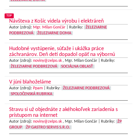
TOP
Návšteva z Košíc videla výrobu i elektráreň
Autor (zdroj):
Mgr. Milan Gončár
|
Rubriky:
ŽELEZIARNE
PODBREZOVÁ
ŽELEZIARNE DOMA
Hudobné vystúpenie, súťaže i ukážka práce
záchranárov. Deň detí dopadol opäť na výbornú
Autor (zdroj):
noviny@zelpo.sk
, Mgr. Milan Gončár |
Rubriky:
ŽELEZIARNE PODBREZOVÁ
SOCIÁLNA OBLASŤ
V júni blahoželáme
Autor (zdroj):
Ppam
|
Rubriky:
ŽELEZIARNE PODBREZOVÁ
SPOLOČENSKÁ RUBRIKA
Stravu si už objednáte z akéhokoľvek zariadenia s
prístupom na internet
Autor (zdroj):
noviny@zelpo.sk
, Mgr. Milan Gončár |
Rubriky:
ŽP
GROUP
ŽP GASTRO SERVIS S.R.O.