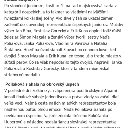
Po skončení juniorskej časti prišli na rad majstrovstvá sveta v
kategórii dospelých, a to takmer so všetkými najväčšími
hviezdami kolkárskej scény. Ako skvelý ťah sa ukázal zámer
začleniť do slovenskej reprezentácie úspešných juniorov. Mužský
výber Jan Bína, Rostislav Gorecký a Erik Kuna doplnil totiž ďalší
železiar Šimon Magala a ženský výber tvorili sestry Naďa
Poliaková, Janka Poliaková, Vladimíra Vávrová a Natália
Šintálová. Hneď na úvod siahali Slováci po cennom kove, keď
dvojici Šimon Magala a Erik Kuna len tesne ušlo tretie miesto v
súťaži párov. Čo sa však nepodarilo tejto dvojici, napravili Janka
Poliaková a Rostislav Gorecký, ktorí v tandem mixe získali
striebornú medailu.
Poliaková siahala na obrovský
úspech
V posledné dni kolkárskych zápolení sa pod tirolskými Alpami
konali finálové súboje jednotlivcov a práve vtedy sa začali diať
veľké veci. Najmä cesta našich mladých reprezentantov bola
nádhernou púťou plnou emócií. Naďa Poliaková siahala po
nevídanom úspechu. Najskôr zdolala skúsenú Rakúšanku
Huberovú a následne nedala šancu slovinskej reprezentantke