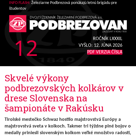
INFO FLASH:
Železiarne Podbrezová ponúkajú letnú brigádu pre
študentov
12
ROČNÍK LXXXIL
VYŠLO:
12. JÚNA 2026
PDF VERZIA ČÍSLA
Skvelé výkony
podbrezovských kolkárov v
drese Slovenska na
šampionáte v Rakúsku
Tirolské mestečko Schwaz hostilo majstrovstvá Európy a
majstrovstvá sveta v kolkoch. Takmer tri týždne plné bojov o
medaily priniesli slovenským kolkom veľké množstvo radosti,