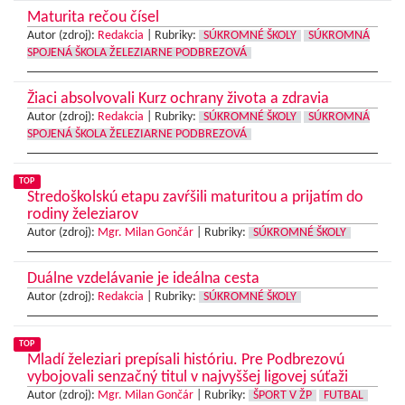
Maturita rečou čísel
Autor (zdroj):
Redakcia
|
Rubriky:
SÚKROMNÉ ŠKOLY
SÚKROMNÁ
SPOJENÁ ŠKOLA ŽELEZIARNE PODBREZOVÁ
Žiaci absolvovali Kurz ochrany života a zdravia
Autor (zdroj):
Redakcia
|
Rubriky:
SÚKROMNÉ ŠKOLY
SÚKROMNÁ
SPOJENÁ ŠKOLA ŽELEZIARNE PODBREZOVÁ
TOP
Stredoškolskú etapu zavŕšili maturitou a prijatím do
rodiny železiarov
Autor (zdroj):
Mgr. Milan Gončár
|
Rubriky:
SÚKROMNÉ ŠKOLY
Duálne vzdelávanie je ideálna cesta
Autor (zdroj):
Redakcia
|
Rubriky:
SÚKROMNÉ ŠKOLY
TOP
Mladí železiari prepísali históriu. Pre Podbrezovú
vybojovali senzačný titul v najvyššej ligovej súťaži
Autor (zdroj):
Mgr. Milan Gončár
|
Rubriky:
ŠPORT V ŽP
FUTBAL