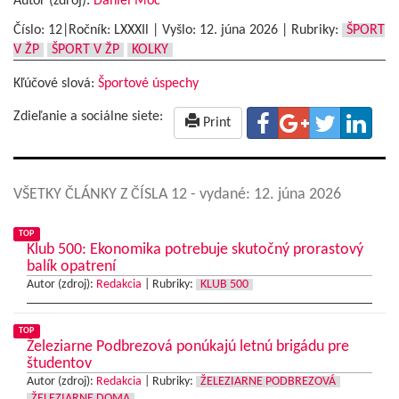
Autor (zdroj):
Daniel Móc
Číslo: 12|Ročník: LXXXIl | Vyšlo:
12. júna 2026
|
Rubriky:
ŠPORT
V ŽP
ŠPORT V ŽP
KOLKY
Kľúčové slová:
Športové úspechy
Zdieľanie a sociálne siete:
Print
VŠETKY ČLÁNKY Z ČÍSLA 12
- vydané: 12. júna 2026
TOP
Klub 500: Ekonomika potrebuje skutočný prorastový
balík opatrení
Autor (zdroj):
Redakcia
|
Rubriky:
KLUB 500
TOP
Železiarne Podbrezová ponúkajú letnú brigádu pre
študentov
Autor (zdroj):
Redakcia
|
Rubriky:
ŽELEZIARNE PODBREZOVÁ
ŽELEZIARNE DOMA