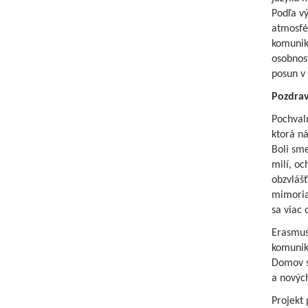
Podľa vý
atmosfér
komunik
osobnost
posun v
Pozdrav
Pochvaln
ktorá ná
Boli sme
milí, oc
obzvláš
mimoriad
sa viac 
Erasmus+
komuniko
Domov si
a novýc
Projekt