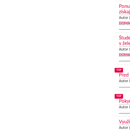
Ponuk
získa
Autor 
DOMA
Štude
v žel
Autor 
DOMA
TOP
Pred 
Autor 
TOP
Poky
Autor 
Využ
Autor 