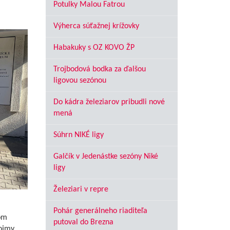
Potulky Malou Fatrou
Výherca súťažnej krížovky
Habakuky s OZ KOVO ŽP
Trojbodová bodka za ďalšou
ligovou sezónou
Do kádra železiarov pribudli nové
mená
Súhrn NIKÉ ligy
Galčík v Jedenástke sezóny Niké
ligy
Železiari v repre
Pohár generálneho riaditeľa
zom
putoval do Brezna
ojmy.