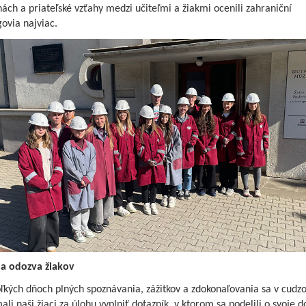
ách a priateľské vzťahy medzi učiteľmi a žiakmi ocenili zahraniční
ovia najviac.
na odozva žiakov
oľkých dňoch plných spoznávania, zážitkov a zdokonaľovania sa v cud
ali naši žiaci za úlohu vyplniť dotazník, v ktorom sa podelili o svoje d