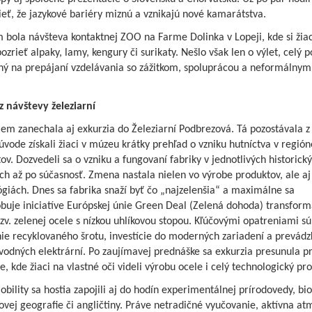
ieť, že jazykové bariéry miznú a vznikajú nové kamarátstva.
 bola návšteva kontaktnej ZOO na Farme Dolinka v Lopeji, kde si žia
pozrieť alpaky, lamy, kengury či surikaty. Nešlo však len o výlet, celý p
ný na prepájaní vzdelávania so zážitkom, spoluprácou a neformálnym
z návštevy železiarní
jem zanechala aj exkurzia do Železiarní Podbrezová. Tá pozostávala z
 úvode získali žiaci v múzeu krátky prehľad o vzniku hutníctva v región
tov. Dozvedeli sa o vzniku a fungovaní fabriky v jednotlivých historick
h až po súčasnosť. Zmena nastala nielen vo výrobe produktov, ale aj
giách. Dnes sa fabrika snaží byť čo „najzelenšia“ a maximálne sa
buje iniciatíve Európskej únie Green Deal (Zelená dohoda) transfor
zv. zelenej ocele s nízkou uhlíkovou stopou. Kľúčovými opatreniami sú
ie recyklovaného šrotu, investície do moderných zariadení a prevádz
vodných elektrární. Po zaujímavej prednáške sa exkurzia presunula p
e, kde žiaci na vlastné oči videli výrobu ocele i celý technologický pr
bility sa hostia zapojili aj do hodín experimentálnej prírodovedy, bio
vej geografie či angličtiny. Práve netradičné vyučovanie, aktívna at