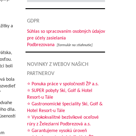
GDPR
žitky a
Súhlas so spracovaním osobných údajov
pre účely zasielania
Podbrezovana
[formulár na stiahnutie]
átska,
osťou.
NOVINKY Z WEBOV NAŠICH
ci boli
PARTNEROV
ová bola
⭐ Ponuka práce v spoločnosti ŽP a.s.
ozvedieť
⭐ SUPER pobyty Ski, Golf & Hotel
“
Resort-u Tále
odvahe
⭐ Gastronomické špeciality Ski, Golf &
ého dňa.
Hotel Resort-u Tále
úseností
⭐ Vysokokvalitné bezšvíkové oceľové
rúry z Železiarní Podbrezová a.s.
⭐ Garantujeme vysokú úroveň
nam