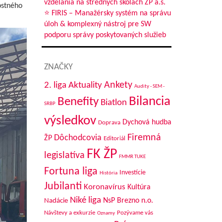
vzdelania na stredných školách ŽP a.s.
ostného
⭐ FIRIS – Manažérsky systém na správu
úloh & komplexný nástroj pre SW
podporu správy poskytovaných služieb
ZNAČKY
Aktuality
Ankety
2. liga
Audity - SEM -
Bilancia
Benefity
Biatlon
SRBP
výsledkov
Dychová hudba
Doprava
Firemná
Dôchodcovia
ŽP
Editoriál
FK ŽP
legislatíva
FMMR TUKE
Fortuna liga
Investície
História
Jubilanti
Koronavírus
Kultúra
Niké liga
NsP Brezno n.o.
Nadácie
Návštevy a exkurzie
Pozývame vás
Oznamy