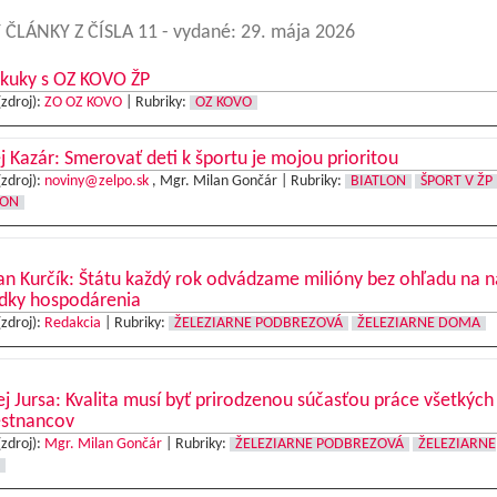
 ČLÁNKY Z ČÍSLA 11
- vydané: 29. mája 2026
kuky s OZ KOVO ŽP
(zdroj):
ZO OZ KOVO
|
Rubriky:
OZ KOVO
 Kazár: Smerovať deti k športu je mojou prioritou
(zdroj):
noviny@zelpo.sk
, Mgr. Milan Gončár |
Rubriky:
BIATLON
ŠPORT V ŽP
LON
n Kurčík: Štátu každý rok odvádzame milióny bez ohľadu na n
edky hospodárenia
(zdroj):
Redakcia
|
Rubriky:
ŽELEZIARNE PODBREZOVÁ
ŽELEZIARNE DOMA
j Jursa: Kvalita musí byť prirodzenou súčasťou práce všetkých
stnancov
(zdroj):
Mgr. Milan Gončár
|
Rubriky:
ŽELEZIARNE PODBREZOVÁ
ŽELEZIARNE