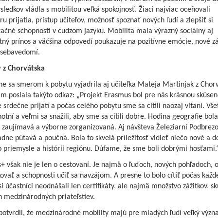
sledkov vládla s mobilitou veľká spokojnosť. Žiaci najviac oceňovali
u prijatia, prístup učiteľov, možnosť spoznať nových ľudí a zlepšiť si
ačné schopnosti v cudzom jazyku. Mobilita mala výrazný sociálny aj
ný prínos a väčšina odpovedí poukazuje na pozitívne emócie, nové zá
 sebavedomí.
 z Chorvátska
e sa smerom k pobytu vyjadrila aj učiteľka Mateja Martinjak z Chorv
m poslala takýto odkaz: „Projekt Erasmus bol pre nás krásnou skúsen
 srdečne prijatí a počas celého pobytu sme sa cítili naozaj vítaní. Všet
hotní a veľmi sa snažili, aby sme sa cítili dobre. Hodina geografie bola
ť zaujímavá a výborne zorganizovaná. Aj návšteva Železiarní Podbrez
ne pútavá a poučná. Bola to skvelá príležitosť vidieť niečo nové a d
o priemysle a histórii regiónu. Dúfame, že sme boli dobrými hosťami.
 však nie je len o cestovaní. Je najmä o ľuďoch, nových pohľadoch, 
vať a schopnosti učiť sa navzájom. A presne to bolo cítiť počas každ
 účastníci neodnášali len certifikáty, ale najmä množstvo zážitkov, sk
h medzinárodných priateľstiev.
 potvrdil, že medzinárodné mobility majú pre mladých ľudí veľký výz