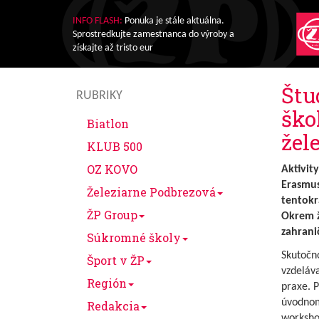
INFO FLASH:
Ponuka je stále aktuálna.
Sprostredkujte zamestnanca do výroby a
získajte až tristo eur
Štu
RUBRIKY
ško
Biatlon
žel
KLUB 500
OZ KOVO
Aktivit
Erasmus
Železiarne Podbrezová
tentokr
ŽP Group
Okrem ž
zahranič
Súkromné školy
Skutočno
Šport v ŽP
vzdeláv
Región
praxe. P
úvodnom 
Redakcia
worksho