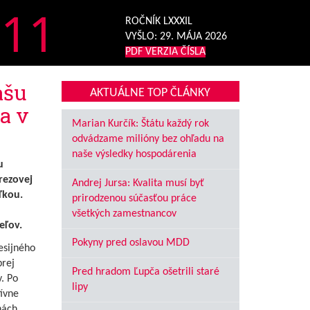
11
ROČNÍK LXXXIL
VYŠLO:
29. MÁJA 2026
PDF VERZIA ČÍSLA
ašu
AKTUÁLNE TOP ČLÁNKY
a v
Marian Kurčík: Štátu každý rok
odvádzame milióny bez ohľadu na
naše výsledky hospodárenia
u
rezovej
Andrej Jursa: Kvalita musí byť
ľkou.
prirodzenou súčasťou práce
všetkých zamestnancov
eľov.
Pokyny pred oslavou MDD
esijného
rej
Pred hradom Ľupča ošetrili staré
. Po
lipy
tívne
nách