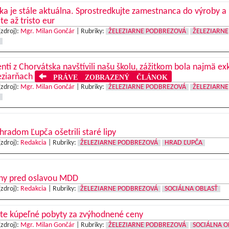
a je stále aktuálna. Sprostredkujte zamestnanca do výroby a
jte až tristo eur
(zdroj):
Mgr. Milan Gončár
|
Rubriky:
ŽELEZIARNE PODBREZOVÁ
ŽELEZIARNE
nti z Chorvátska navštívili našu školu, zážitkom bola najmä ex
eziarňach
PRÁVE ZOBRAZENÝ ČLÁNOK
(zdroj):
Mgr. Milan Gončár
|
Rubriky:
ŽELEZIARNE PODBREZOVÁ
ŽELEZIARNE
hradom Ľupča ošetrili staré lipy
(zdroj):
Redakcia
|
Rubriky:
ŽELEZIARNE PODBREZOVÁ
HRAD ĽUPČA
ny pred oslavou MDD
(zdroj):
Redakcia
|
Rubriky:
ŽELEZIARNE PODBREZOVÁ
SOCIÁLNA OBLASŤ
ite kúpeľné pobyty za zvýhodnené ceny
(zdroj):
Mgr. Milan Gončár
|
Rubriky:
ŽELEZIARNE PODBREZOVÁ
SOCIÁLNA O