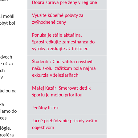
Dobrá správa pre ženy v regióne
Využite kúpeľné pobyty za
ci mohli
zvýhodnené ceny
obyt bol
Ponuka je stále aktuálna.
Sprostredkujte zamestnanca do
výroby a získajte až tristo eur
 dvoch
Študenti z Chorvátska navštívili
e už za
našu školu, zážitkom bola najmä
ých
exkurzia v železiarňach
 v
Matej Kazár: Smerovať deti k
máciou na
športu je mojou prioritou
ka
Jedálny lístok
riamo do
oces
Jarné prebúdzanie prírody vaším
objektívom
lógie,
mosféra