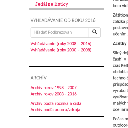
Jedálne lístky
bolo vid
Zážitkom
VYHĽADÁVANIE OD ROKU 2016
zblízka 
postave
Search
učením.
for:
Zážitky 
Vyhľadávanie (roky 2008 – 2016)
Vyhľadávanie (roky 2000 – 2008)
Silný do
častí. V
čias Kel
obdobiac
ARCHÍV
technoló
prispôso
Archív rokov 1998 - 2007
výrobu t
Archív rokov 2008 - 2016
využívan
malých 
Archív podľa ročníka a čísla
oceliarn
Archív podľa autora/zdroja
Počas mo
outdooro