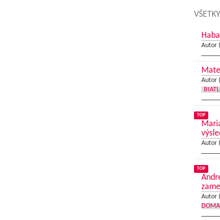
VŠETKY
Haba
Autor 
Matej
Autor 
BIAT
TOP
Maria
výsl
Autor 
TOP
Andre
zame
Autor 
DOMA