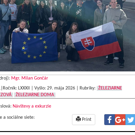
droj):
Mgr. Milan Gončár
1|Ročník: LXXXIl | Vyšlo:
29. mája 2026
|
Rubriky:
ŽELEZIARNE
EZOVÁ
ŽELEZIARNE DOMA
 slová:
Návštevy a exkurzie
e a sociálne siete:
Print