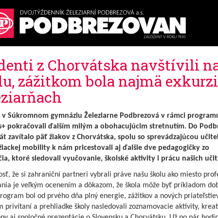
denti z Chorvátska navštívili n
lu, zážitkom bola najmä exkurzi
eziarňach
y v Súkromnom gymnáziu Železiarne Podbrezová v rámci program
+ pokračovali ďalším milým a obohacujúcim stretnutím. Do Podb
át zavítalo päť žiakov z Chorvátska, spolu so sprevádzajúcou učite
iackej mobility k nám pricestovali aj ďalšie dve pedagogičky zo
ia, ktoré sledovali vyučovanie, školské aktivity i prácu našich učit
sť, že si zahraniční partneri vybrali práve našu školu ako miesto prof
ania je veľkým ocenením a dôkazom, že škola môže byť príkladom dob
rogram bol od prvého dňa plný energie, zážitkov a nových priateľstiev
privítaní a prehliadke školy nasledovali zoznamovacie aktivity, krea
py aj spoločné prezentácie o Slovensku a Chorvátsku. Už po pár hodi