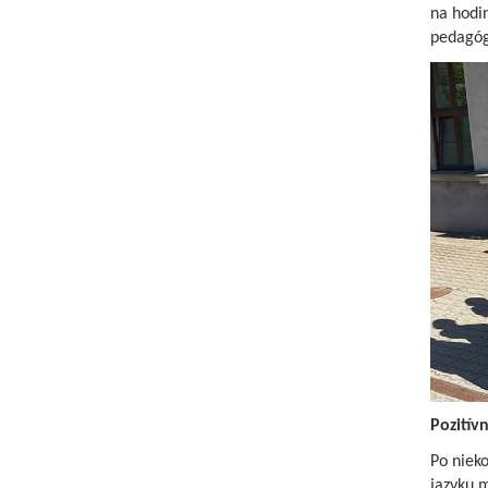
na hodin
pedagóg
Pozitív
Po niek
jazyku m