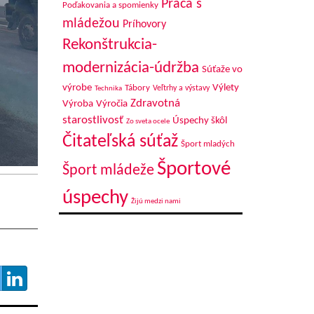
Práca s
Poďakovania a spomienky
mládežou
Príhovory
Rekonštrukcia-
modernizácia-údržba
Súťaže vo
výrobe
Výlety
Tábory
Veľtrhy a výstavy
Technika
Zdravotná
Výroba
Výročia
starostlivosť
Úspechy škôl
Zo sveta ocele
Čitateľská súťaž
Šport mladých
Športové
Šport mládeže
úspechy
Žijú medzi nami