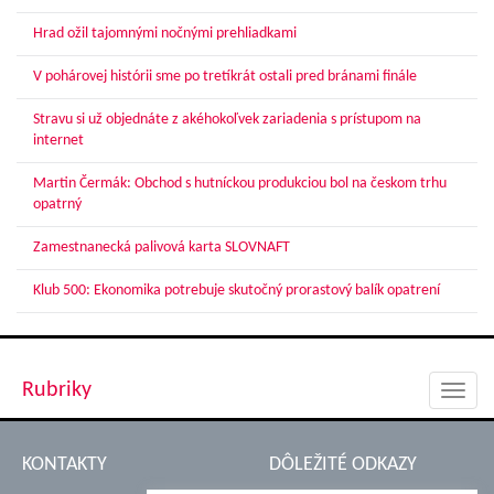
Hrad ožil tajomnými nočnými prehliadkami
V pohárovej histórii sme po tretíkrát ostali pred bránami finále
Stravu si už objednáte z akéhokoľvek zariadenia s prístupom na
internet
Martin Čermák: Obchod s hutníckou produkciou bol na českom trhu
opatrný
Zamestnanecká palivová karta SLOVNAFT
Klub 500: Ekonomika potrebuje skutočný prorastový balík opatrení
Rubriky
Toggl
navig
KONTAKTY
DÔLEŽITÉ ODKAZY