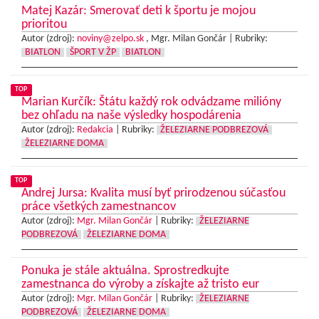
Matej Kazár: Smerovať deti k športu je mojou
prioritou
Autor (zdroj):
noviny@zelpo.sk
, Mgr. Milan Gončár |
Rubriky:
BIATLON
ŠPORT V ŽP
BIATLON
TOP
Marian Kurčík: Štátu každý rok odvádzame milióny
bez ohľadu na naše výsledky hospodárenia
Autor (zdroj):
Redakcia
|
Rubriky:
ŽELEZIARNE PODBREZOVÁ
ŽELEZIARNE DOMA
TOP
Andrej Jursa: Kvalita musí byť prirodzenou súčasťou
práce všetkých zamestnancov
Autor (zdroj):
Mgr. Milan Gončár
|
Rubriky:
ŽELEZIARNE
PODBREZOVÁ
ŽELEZIARNE DOMA
Ponuka je stále aktuálna. Sprostredkujte
zamestnanca do výroby a získajte až tristo eur
Autor (zdroj):
Mgr. Milan Gončár
|
Rubriky:
ŽELEZIARNE
PODBREZOVÁ
ŽELEZIARNE DOMA