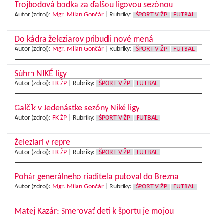
Trojbodová bodka za ďalšou ligovou sezónou
Autor (zdroj):
Mgr. Milan Gončár
|
Rubriky:
ŠPORT V ŽP
FUTBAL
Do kádra železiarov pribudli nové mená
Autor (zdroj):
Mgr. Milan Gončár
|
Rubriky:
ŠPORT V ŽP
FUTBAL
Súhrn NIKÉ ligy
Autor (zdroj):
FK ŽP
|
Rubriky:
ŠPORT V ŽP
FUTBAL
Galčík v Jedenástke sezóny Niké ligy
Autor (zdroj):
FK ŽP
|
Rubriky:
ŠPORT V ŽP
FUTBAL
Železiari v repre
Autor (zdroj):
FK ŽP
|
Rubriky:
ŠPORT V ŽP
FUTBAL
Pohár generálneho riaditeľa putoval do Brezna
Autor (zdroj):
Mgr. Milan Gončár
|
Rubriky:
ŠPORT V ŽP
FUTBAL
Matej Kazár: Smerovať deti k športu je mojou