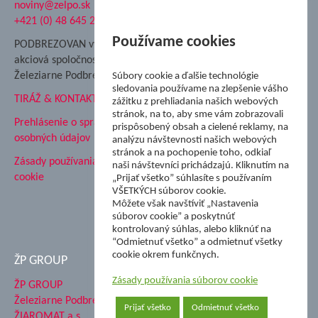
noviny@zelpo.sk
Hrad Ľupča
+421 (0) 48 645 2711
Súkromná spojená škola ŽP
Nadácia Železiarne
Používame cookies
PODBREZOVAN vydáva
Podbrezová
akciová spoločnosť
Hutnícke múzeum
Železiarne Podbrezová
Súbory cookie a ďalšie technológie
ŽP Informatika s.r.o.
sledovania používame na zlepšenie vášho
TIRÁŽ & KONTAKT
ŠK Železiarne Podbrezová
zážitku z prehliadania našich webových
stránok, na to, aby sme vám zobrazovali
Tále a.s.
Prehlásenie o spracovaní
prispôsobený obsah a cielené reklamy, na
osobných údajov
analýzu návštevnosti našich webových
stránok a na pochopenie toho, odkiaľ
Zásady používania súborov
naši návštevníci prichádzajú. Kliknutím na
cookie
„Prijať všetko” súhlasíte s používaním
VŠETKÝCH súborov cookie.
Môžete však navštíviť „Nastavenia
súborov cookie” a poskytnúť
kontrolovaný súhlas, alebo kliknúť na
“Odmietnuť všetko” a odmietnuť všetky
cookie okrem funkčnych.
ŽP GROUP
Zásady používania súborov cookie
ŽP GROUP
Železiarne Podbrezová a.s.
Prijať všetko
Odmietnuť všetko
ŽIAROMAT a.s.