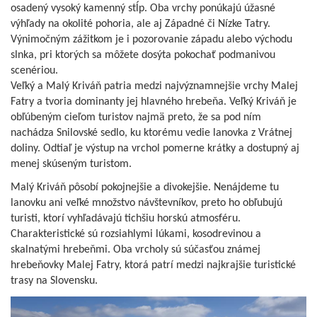
osadený vysoký kamenný stĺp. Oba vrchy ponúkajú úžasné
výhľady na okolité pohoria, ale aj Západné či Nízke Tatry.
Výnimočným zážitkom je i pozorovanie západu alebo východu
slnka, pri ktorých sa môžete dosýta pokochať podmanivou
scenériou.
Veľký a Malý Kriváň patria medzi najvýznamnejšie vrchy Malej
Fatry a tvoria dominanty jej hlavného hrebeňa. Veľký Kriváň je
obľúbeným cieľom turistov najmä preto, že sa pod ním
nachádza Snilovské sedlo, ku ktorému vedie lanovka z Vrátnej
doliny. Odtiaľ je výstup na vrchol pomerne krátky a dostupný aj
menej skúseným turistom.
Malý Kriváň pôsobí pokojnejšie a divokejšie. Nenájdeme tu
lanovku ani veľké množstvo návštevníkov, preto ho obľubujú
turisti, ktorí vyhľadávajú tichšiu horskú atmosféru.
Charakteristické sú rozsiahlymi lúkami, kosodrevinou a
skalnatými hrebeňmi. Oba vrcholy sú súčasťou známej
hrebeňovky Malej Fatry, ktorá patrí medzi najkrajšie turistické
trasy na Slovensku.