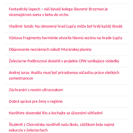
Fantastický úspech – náš bývalý kolega Slavomír Brozman je
vicemajstrom sveta v behu do vrchu
Vladimír Soták: Na obnovený hrad Ľupča môže byť hrdý každý Slovák
Výstava Fragmenty harmónie otvorila hlavnú sezónu na hrade Ľupča
Objavovanie neznámych zákutí Muránskej planiny
Železiarne Podbrezová dosiahli v projekte CPW vynikajúce výsledky
Andrej Jursa: Kvalita musí byť prirodzenou súčasťou práce všetkých
zamestnancov
Záchranári s novým ultrazvukom
Dobrá správa pre ženy v regióne
Navštívte slovenské Rio a kochajte sa úžasnými výhľadmi
Študenti z Chorvátska navštívili našu školu, zážitkom bola najmä
exkurzia v železiarňach