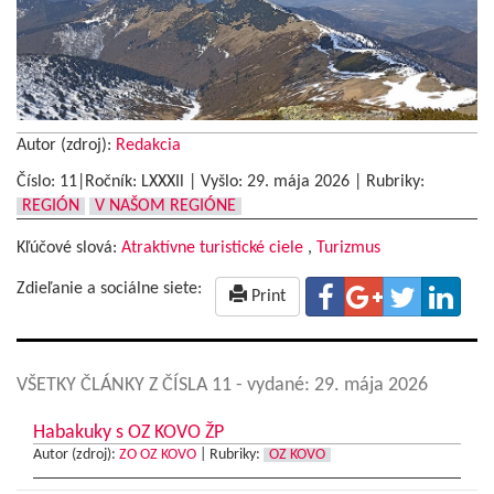
Autor (zdroj):
Redakcia
Číslo: 11|Ročník: LXXXIl | Vyšlo:
29. mája 2026
|
Rubriky:
REGIÓN
V NAŠOM REGIÓNE
Kľúčové slová:
Atraktívne turistické ciele
,
Turizmus
Zdieľanie a sociálne siete:
Print
VŠETKY ČLÁNKY Z ČÍSLA 11
- vydané: 29. mája 2026
Habakuky s OZ KOVO ŽP
Autor (zdroj):
ZO OZ KOVO
|
Rubriky:
OZ KOVO