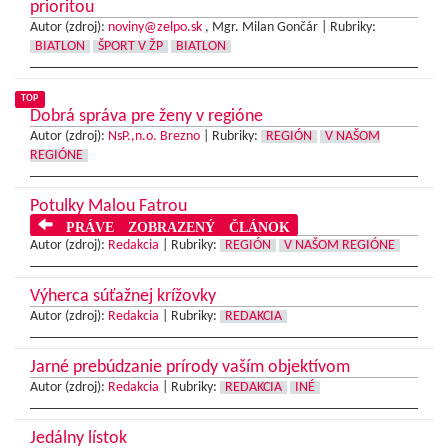
prioritou
Autor (zdroj):
noviny@zelpo.sk
, Mgr. Milan Gončár |
Rubriky:
BIATLON
ŠPORT V ŽP
BIATLON
TOP
Dobrá správa pre ženy v regióne
Autor (zdroj):
NsP.,n.o. Brezno
|
Rubriky:
REGIÓN
V NAŠOM
REGIÓNE
Potulky Malou Fatrou
PRÁVE ZOBRAZENÝ ČLÁNOK
Autor (zdroj):
Redakcia
|
Rubriky:
REGIÓN
V NAŠOM REGIÓNE
Výherca súťažnej krížovky
Autor (zdroj):
Redakcia
|
Rubriky:
REDAKCIA
Jarné prebúdzanie prírody vaším objektívom
Autor (zdroj):
Redakcia
|
Rubriky:
REDAKCIA
INÉ
Jedálny lístok