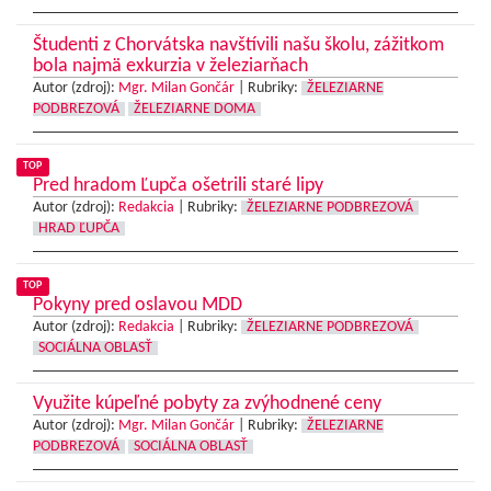
Študenti z Chorvátska navštívili našu školu, zážitkom
bola najmä exkurzia v železiarňach
Autor (zdroj):
Mgr. Milan Gončár
|
Rubriky:
ŽELEZIARNE
PODBREZOVÁ
ŽELEZIARNE DOMA
TOP
Pred hradom Ľupča ošetrili staré lipy
Autor (zdroj):
Redakcia
|
Rubriky:
ŽELEZIARNE PODBREZOVÁ
HRAD ĽUPČA
TOP
Pokyny pred oslavou MDD
Autor (zdroj):
Redakcia
|
Rubriky:
ŽELEZIARNE PODBREZOVÁ
SOCIÁLNA OBLASŤ
Využite kúpeľné pobyty za zvýhodnené ceny
Autor (zdroj):
Mgr. Milan Gončár
|
Rubriky:
ŽELEZIARNE
PODBREZOVÁ
SOCIÁLNA OBLASŤ