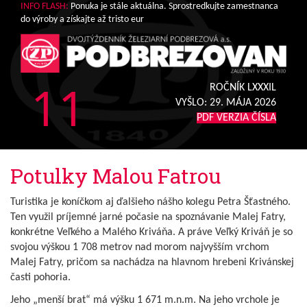
INFO FLASH:
Ponuka je stále aktuálna. Sprostredkujte zamestnanca
do výroby a získajte až tristo eur
11
ROČNÍK LXXXIL
VYŠLO:
29. MÁJA 2026
PDF VERZIA ČÍSLA
Potulky Malou Fatrou
Turistika je koníčkom aj ďalšieho nášho kolegu Petra Šťastného.
Ten využil príjemné jarné počasie na spoznávanie Malej Fatry,
konkrétne Veľkého a Malého Kriváňa. A práve Veľký Kriváň je so
svojou výškou 1 708 metrov nad morom najvyšším vrchom
Malej Fatry, pričom sa nachádza na hlavnom hrebeni Krivánskej
časti pohoria.
Jeho „menší brat“ má výšku 1 671 m.n.m. Na jeho vrchole je