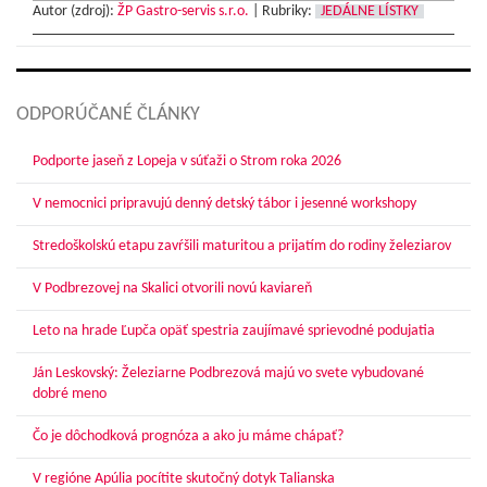
Autor (zdroj):
ŽP Gastro-servis s.r.o.
|
Rubriky:
JEDÁLNE LÍSTKY
ODPORÚČANÉ ČLÁNKY
Podporte jaseň z Lopeja v súťaži o Strom roka 2026
V nemocnici pripravujú denný detský tábor i jesenné workshopy
Stredoškolskú etapu zavŕšili maturitou a prijatím do rodiny železiarov
V Podbrezovej na Skalici otvorili novú kaviareň
Leto na hrade Ľupča opäť spestria zaujímavé sprievodné podujatia
Ján Leskovský: Železiarne Podbrezová majú vo svete vybudované
dobré meno
Čo je dôchodková prognóza a ako ju máme chápať?
V regióne Apúlia pocítite skutočný dotyk Talianska