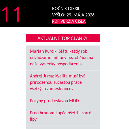
11
ROČNÍK LXXXIL
VYŠLO:
29. MÁJA 2026
PDF VERZIA ČÍSLA
AKTUÁLNE TOP ČLÁNKY
Marian Kurčík: Štátu každý rok
odvádzame milióny bez ohľadu na
naše výsledky hospodárenia
Andrej Jursa: Kvalita musí byť
prirodzenou súčasťou práce
všetkých zamestnancov
Pokyny pred oslavou MDD
Pred hradom Ľupča ošetrili staré
lipy