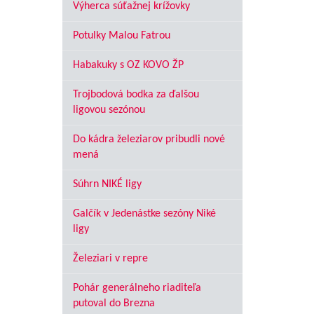
Výherca súťažnej krížovky
Potulky Malou Fatrou
Habakuky s OZ KOVO ŽP
Trojbodová bodka za ďalšou
ligovou sezónou
Do kádra železiarov pribudli nové
mená
Súhrn NIKÉ ligy
Galčík v Jedenástke sezóny Niké
ligy
Železiari v repre
Pohár generálneho riaditeľa
putoval do Brezna