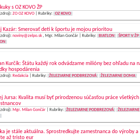
kuky s OZ KOVO ŽP
(zdroj):
ZO OZ KOVO
|
Rubriky:
OZ KOVO
 Kazár: Smerovať deti k športu je mojou prioritou
(zdroj):
noviny@zelpo.sk
, Mgr. Milan Gončár |
Rubriky:
BIATLON
ŠPORT V ŽP
LON
n Kurčík: Štátu každý rok odvádzame milióny bez ohľadu na n
edky hospodárenia
(zdroj):
Redakcia
|
Rubriky:
ŽELEZIARNE PODBREZOVÁ
ŽELEZIARNE DOMA
j Jursa: Kvalita musí byť prirodzenou súčasťou práce všetkých
stnancov
(zdroj):
Mgr. Milan Gončár
|
Rubriky:
ŽELEZIARNE PODBREZOVÁ
ŽELEZIARNE
a je stále aktuálna. Sprostredkujte zamestnanca do výroby a
jte až tristo eur