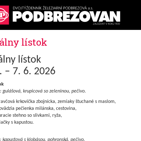
álny lístok
lny lístok
. – 7. 6. 2026
ok
: gulášová, krupicová so zeleninou, pečivo.
ravčová krkovička zbojnícka, zemiaky štuchané s maslom,
vädzia pečienka milánska, cestovina,
racie stehno so slivkami, ryža,
iačky s kapustou.
: kapustová s klobásou, pohronská, pečivo.