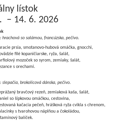
lny lístok
. – 14. 6. 2026
ok
: hrachová so salámou, francúzska, pečivo.
uracie prsia, smotanovo-hubová omáčka, gnocchi,
vädzie filé kopaničiarske, ryža, šalát,
rfiolový mozoček so syrom, zemiaky, šalát,
ezance s orechami.
: slepačia, brokolicová dánska, pečivo.
prážaný bravčový rezeň, zemiaková kaša, šalát,
niel so šípkovou omáčkou, cestovina,
stovaná kačacia pečeň, hrášková ryža cvikla s chrenom,
lacinky s tvarohovou náplňou a čokoládou,
tamínový balíček.