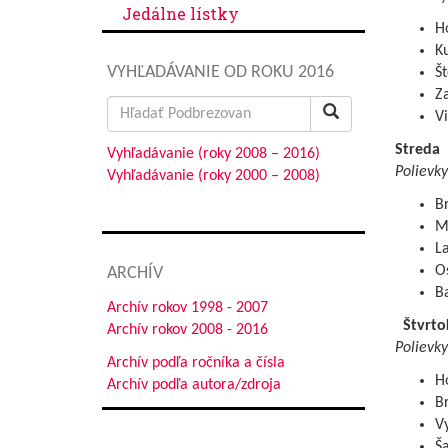
Jedálne lístky
Ho
Ku
VYHĽADÁVANIE OD ROKU 2016
Št
Za
Search
Vi
for:
Streda
Vyhľadávanie (roky 2008 – 2016)
Polievky
Vyhľadávanie (roky 2000 – 2008)
Br
M
L
Os
ARCHÍV
B
Archív rokov 1998 - 2007
Štvrto
Archív rokov 2008 - 2016
Polievky
Archív podľa ročníka a čísla
H
Archív podľa autora/zdroja
Br
Vy
Ša