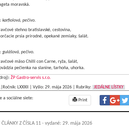
ageta moravská.
: karfiolová, pečivo.
avčové stehno bratislavské, cestovina,
rčacie prsia prírodné, opekané zemiaky, šalát.
: gulášová, pečivo.
avčové mäso Chilli con Carne, ryža, šalát,
vädzia pečienka na slanine, tarhoňa, uhorka.
droj):
ŽP Gastro-servis s.r.o.
1|Ročník: LXXXIl | Vyšlo:
29. mája 2026
|
Rubriky:
JEDÁLNE LÍSTKY
e a sociálne siete:
Print
 ČLÁNKY Z ČÍSLA 11
- vydané: 29. mája 2026