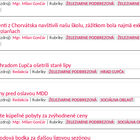
(zdroj):
Mgr. Milan Gončár
|
Rubriky:
ŽELEZIARNE PODBREZOVÁ
ŽELEZIARNE
nti z Chorvátska navštívili našu školu, zážitkom bola najmä ex
eziarňach
(zdroj):
Mgr. Milan Gončár
|
Rubriky:
ŽELEZIARNE PODBREZOVÁ
ŽELEZIARNE
hradom Ľupča ošetrili staré lipy
(zdroj):
Redakcia
|
Rubriky:
ŽELEZIARNE PODBREZOVÁ
HRAD ĽUPČA
ny pred oslavou MDD
(zdroj):
Redakcia
|
Rubriky:
ŽELEZIARNE PODBREZOVÁ
SOCIÁLNA OBLASŤ
ite kúpeľné pobyty za zvýhodnené ceny
(zdroj):
Mgr. Milan Gončár
|
Rubriky:
ŽELEZIARNE PODBREZOVÁ
SOCIÁLNA O
bodová bodka za ďalšou ligovou sezónou