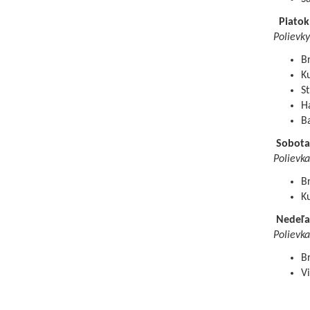
Piatok
Polievky
Br
Ku
St
H
B
Sobota
Polievka
Br
Ku
Nedeľa
Polievka
B
Vi