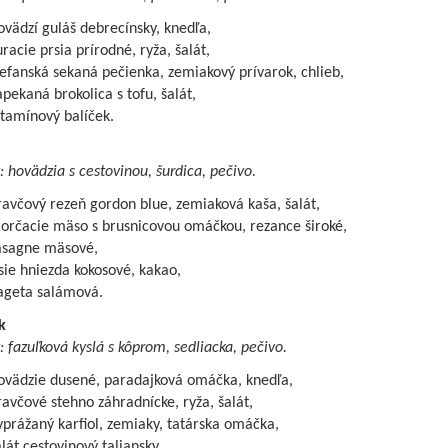
vädzí guláš debrecínsky, knedľa,
racie prsia prírodné, ryža, šalát,
efanská sekaná pečienka, zemiakový prívarok, chlieb,
pekaná brokolica s tofu, šalát,
tamínový balíček.
: hovädzia s cestovinou, šurdica, pečivo.
avčový rezeň gordon blue, zemiaková kaša, šalát,
orčacie mäso s brusnicovou omáčkou, rezance široké,
asagne mäsové,
ie hniezda kokosové, kakao,
ageta salámová.
k
: fazuľková kyslá s kôprom, sedliacka, pečivo.
ovädzie dusené, paradajková omáčka, knedľa,
avčové stehno záhradnícke, ryža, šalát,
prážaný karfiol, zemiaky, tatárska omáčka,
lát cestovinový taliansky.