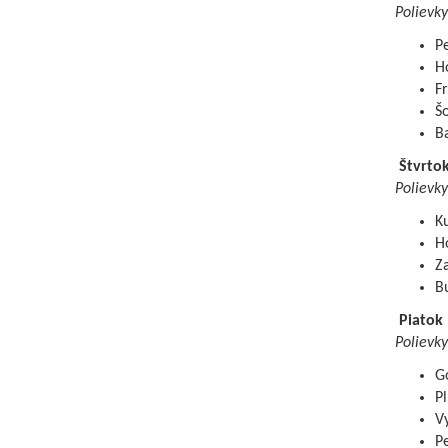
Polievky
P
Ho
F
Šo
B
Štvrto
Polievky
Ku
Ho
Za
B
Piatok
Polievky
G
Pl
V
Pe