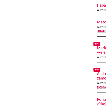
Haba
Autor 
Matej
Autor 
BIAT
TOP
Maria
výsl
Autor 
TOP
Andre
zame
Autor 
DOMA
Ponuk
získa