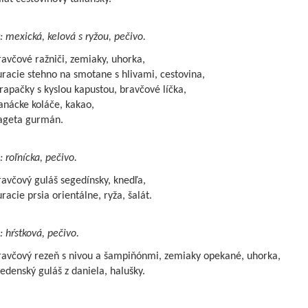
: mexická, kelová s ryžou, pečivo.
avčové ražniči, zemiaky, uhorka,
racie stehno na smotane s hlivami, cestovina,
rapačky s kyslou kapustou, bravčové líčka,
anácke koláče, kakao,
ageta gurmán.
: roľnícka, pečivo.
avčový guláš segedínsky, knedľa,
racie prsia orientálne, ryža, šalát.
: hŕstková, pečivo.
ravčový rezeň s nivou a šampiňónmi, zemiaky opekané, uhorka,
edenský guláš z daniela, halušky.