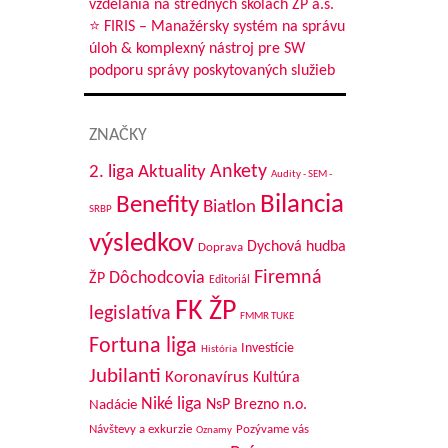
vzdelania na stredných školách ŽP a.s.
⭐ FIRIS – Manažérsky systém na správu
úloh & komplexný nástroj pre SW
podporu správy poskytovaných služieb
ZNAČKY
Aktuality
Ankety
2. liga
Audity - SEM -
Bilancia
Benefity
Biatlon
SRBP
výsledkov
Dychová hudba
Doprava
Firemná
Dôchodcovia
ŽP
Editoriál
FK ŽP
legislatíva
FMMR TUKE
Fortuna liga
Investície
História
Jubilanti
Koronavírus
Kultúra
Niké liga
NsP Brezno n.o.
Nadácie
Návštevy a exkurzie
Pozývame vás
Oznamy