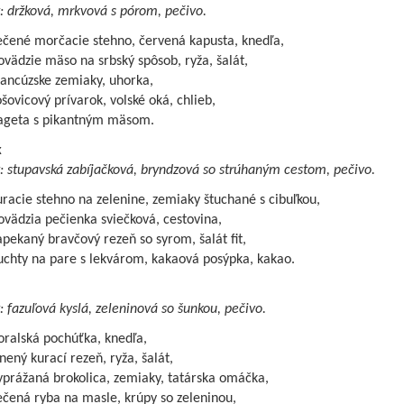
: držková, mrkvová s pórom, pečivo.
ečené morčacie stehno, červená kapusta, knedľa,
vädzie mäso na srbský spôsob, ryža, šalát,
rancúzske zemiaky, uhorka,
šovicový prívarok, volské oká, chlieb,
ageta s pikantným mäsom.
k
: stupavská zabíjačková, bryndzová so strúhaným cestom, pečivo.
racie stehno na zelenine, zemiaky štuchané s cibuľkou,
vädzia pečienka sviečková, cestovina,
pekaný bravčový rezeň so syrom, šalát fit,
uchty na pare s lekvárom, kakaová posýpka, kakao.
: fazuľová kyslá, zeleninová so šunkou, pečivo.
oralská pochúťka, knedľa,
nený kurací rezeň, ryža, šalát,
yprážaná brokolica, zemiaky, tatárska omáčka,
čená ryba na masle, krúpy so zeleninou,