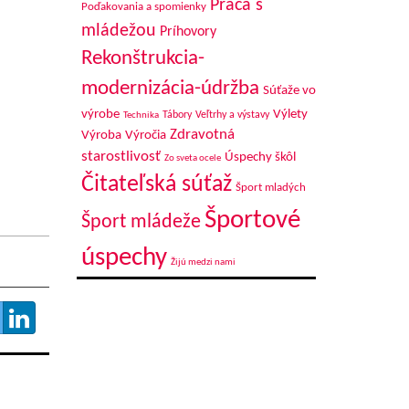
Práca s
Poďakovania a spomienky
mládežou
Príhovory
Rekonštrukcia-
modernizácia-údržba
Súťaže vo
výrobe
Výlety
Tábory
Veľtrhy a výstavy
Technika
Zdravotná
Výroba
Výročia
starostlivosť
Úspechy škôl
Zo sveta ocele
Čitateľská súťaž
Šport mladých
Športové
Šport mládeže
úspechy
Žijú medzi nami