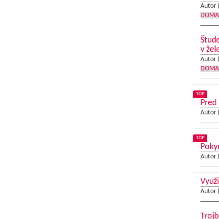
Autor 
DOMA
Štude
v žel
Autor 
DOMA
TOP
Pred 
Autor 
TOP
Poky
Autor 
Využ
Autor 
Troj