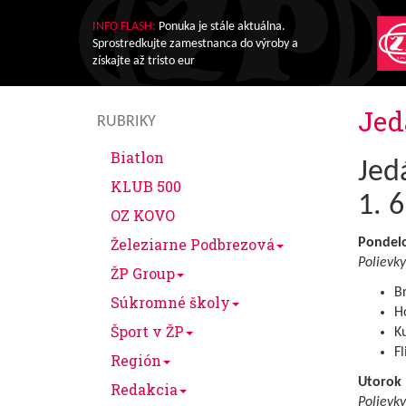
INFO FLASH:
Ponuka je stále aktuálna.
Sprostredkujte zamestnanca do výroby a
získajte až tristo eur
Jed
RUBRIKY
Biatlon
Jedá
KLUB 500
1. 6
OZ KOVO
Železiarne Podbrezová
Pondel
Polievky
ŽP Group
B
Súkromné školy
Ho
Šport v ŽP
Ku
Fl
Región
Utorok
Redakcia
Polievky