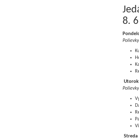
Jedá
8. 6
Pondel
Polievky
K
Ho
Ka
R
Utorok
Polievky
Vy
Da
Re
Pa
Vi
Streda