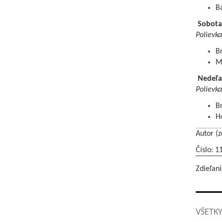
B
Sobota
Polievka
Br
Mo
Nedeľa
Polievka
Br
Ho
Autor (z
Číslo: 1
Zdieľani
VŠETKY