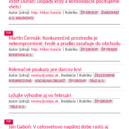
Jozef Ďurian: Dopady krízy a konsolidácie pociťujeme
všetci
Autor (zdroj):
Mgr. Milan Gončár
|
Rubriky:
ŽP GROUP
ŽIAROMAT
A.S. KALINOVO
TOP
Martin Čermák: Konkurenčné prostredie je
nekompromisné, tvrdé a prudko zasahuje do obchodu
Autor (zdroj):
Mgr. Milan Gončár
|
Rubriky:
ŽP GROUP
ŽP TRADE
BOHEMIA A.S.
Rekreačné poukazy pre darcov krvi
Autor (zdroj):
noviny@zelpo.sk
, Redakcia |
Rubriky:
ŽELEZIARNE
PODBREZOVÁ
SOCIÁLNA OBLASŤ
ŽP GROUP
TÁLE A.S.
Lyžujte výhodne aj vo februári
Autor (zdroj):
noviny@zelpo.sk
, Redakcia |
Rubriky:
ŽP GROUP
TÁLE A.S.
TOP
Ján Gaboň: V celosvetovo napätej dobe rastú aj