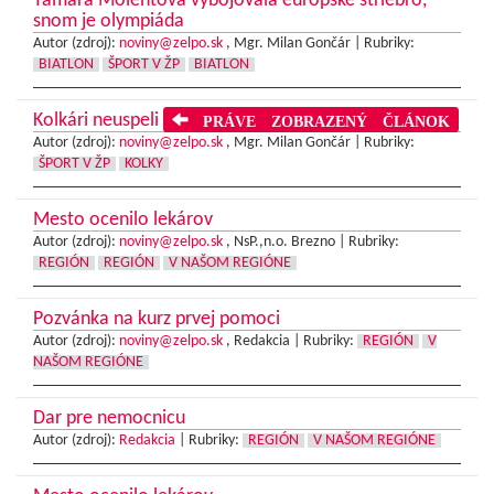
Tamara Molentová vybojovala európske striebro,
snom je olympiáda
Autor (zdroj):
noviny@zelpo.sk
, Mgr. Milan Gončár |
Rubriky:
BIATLON
ŠPORT V ŽP
BIATLON
Kolkári neuspeli
PRÁVE ZOBRAZENÝ ČLÁNOK
Autor (zdroj):
noviny@zelpo.sk
, Mgr. Milan Gončár |
Rubriky:
ŠPORT V ŽP
KOLKY
Mesto ocenilo lekárov
Autor (zdroj):
noviny@zelpo.sk
, NsP.,n.o. Brezno |
Rubriky:
REGIÓN
REGIÓN
V NAŠOM REGIÓNE
Pozvánka na kurz prvej pomoci
Autor (zdroj):
noviny@zelpo.sk
, Redakcia |
Rubriky:
REGIÓN
V
NAŠOM REGIÓNE
Dar pre nemocnicu
Autor (zdroj):
Redakcia
|
Rubriky:
REGIÓN
V NAŠOM REGIÓNE