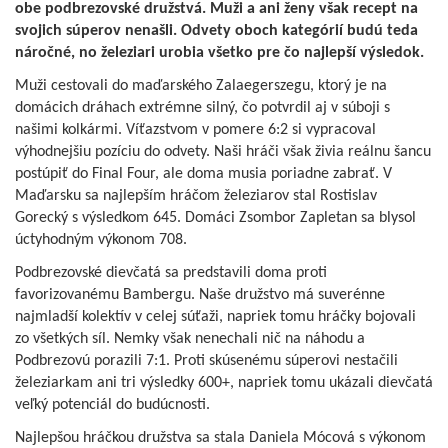
obe podbrezovské družstvá. Muži a ani ženy však recept na
svojich súperov nenašli. Odvety oboch kategórií budú teda
náročné, no železiari urobia všetko pre čo najlepší výsledok.
Muži cestovali do maďarského Zalaegerszegu, ktorý je na
domácich dráhach extrémne silný, čo potvrdil aj v súboji s
našimi kolkármi. Víťazstvom v pomere 6:2 si vypracoval
výhodnejšiu pozíciu do odvety. Naši hráči však živia reálnu šancu
postúpiť do Final Four, ale doma musia poriadne zabrať. V
Maďarsku sa najlepším hráčom železiarov stal Rostislav
Gorecký s výsledkom 645. Domáci Zsombor Zapletan sa blysol
úctyhodným výkonom 708.
Podbrezovské dievčatá sa predstavili doma proti
favorizovanému Bambergu. Naše družstvo má suverénne
najmladší kolektív v celej súťaži, napriek tomu hráčky bojovali
zo všetkých síl. Nemky však nenechali nič na náhodu a
Podbrezovú porazili 7:1. Proti skúsenému súperovi nestačili
železiarkam ani tri výsledky 600+, napriek tomu ukázali dievčatá
veľký potenciál do budúcnosti.
Najlepšou hráčkou družstva sa stala Daniela Mócová s výkonom