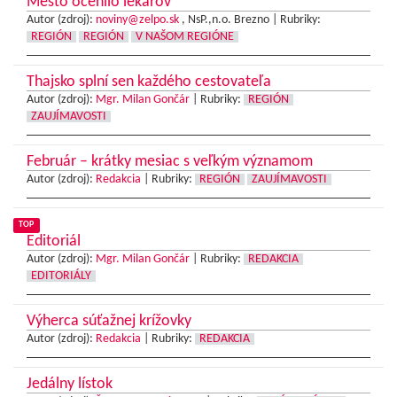
Mesto ocenilo lekárov
Autor (zdroj):
noviny@zelpo.sk
, NsP.,n.o. Brezno |
Rubriky:
REGIÓN
REGIÓN
V NAŠOM REGIÓNE
Thajsko splní sen každého cestovateľa
Autor (zdroj):
Mgr. Milan Gončár
|
Rubriky:
REGIÓN
ZAUJÍMAVOSTI
Február – krátky mesiac s veľkým významom
Autor (zdroj):
Redakcia
|
Rubriky:
REGIÓN
ZAUJÍMAVOSTI
TOP
Editoriál
Autor (zdroj):
Mgr. Milan Gončár
|
Rubriky:
REDAKCIA
EDITORIÁLY
Výherca súťažnej krížovky
Autor (zdroj):
Redakcia
|
Rubriky:
REDAKCIA
Jedálny lístok