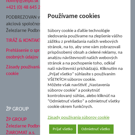
noviny@zelpo.sk
Hrad Ľupča
+421 (0) 48 645 2711
Súkromná spojená škola ŽP
Nadácia Železiarne
Používame cookies
PODBREZOVAN vydáva
Podbrezová
akciová spoločnosť
Hutnícke múzeum
Železiarne Podbrezová
Súbory cookie a ďalšie technológie
ŽP Informatika s.r.o.
sledovania používame na zlepšenie vášho
TIRÁŽ & KONTAKT
ŠK Železiarne Podbrezová
zážitku z prehliadania našich webových
Tále a.s.
stránok, na to, aby sme vám zobrazovali
Prehlásenie o spracovaní
prispôsobený obsah a cielené reklamy, na
osobných údajov
analýzu návštevnosti našich webových
stránok a na pochopenie toho, odkiaľ
Zásady používania súborov
naši návštevníci prichádzajú. Kliknutím na
cookie
„Prijať všetko” súhlasíte s používaním
VŠETKÝCH súborov cookie.
Môžete však navštíviť „Nastavenia
súborov cookie” a poskytnúť
kontrolovaný súhlas, alebo kliknúť na
“Odmietnuť všetko” a odmietnuť všetky
cookie okrem funkčnych.
ŽP GROUP
Zásady používania súborov cookie
ŽP GROUP
Železiarne Podbrezová a.s.
Prijať všetko
Odmietnuť všetko
ŽIAROMAT a.s.