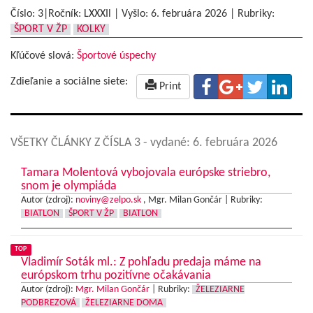
Číslo: 3|Ročník: LXXXIl | Vyšlo:
6. februára 2026
|
Rubriky:
ŠPORT V ŽP
KOLKY
Kľúčové slová:
Športové úspechy
Zdieľanie a sociálne siete:
Print
VŠETKY ČLÁNKY Z ČÍSLA 3
- vydané: 6. februára 2026
Tamara Molentová vybojovala európske striebro,
snom je olympiáda
Autor (zdroj):
noviny@zelpo.sk
, Mgr. Milan Gončár |
Rubriky:
BIATLON
ŠPORT V ŽP
BIATLON
TOP
Vladimír Soták ml.: Z pohľadu predaja máme na
európskom trhu pozitívne očakávania
Autor (zdroj):
Mgr. Milan Gončár
|
Rubriky:
ŽELEZIARNE
PODBREZOVÁ
ŽELEZIARNE DOMA