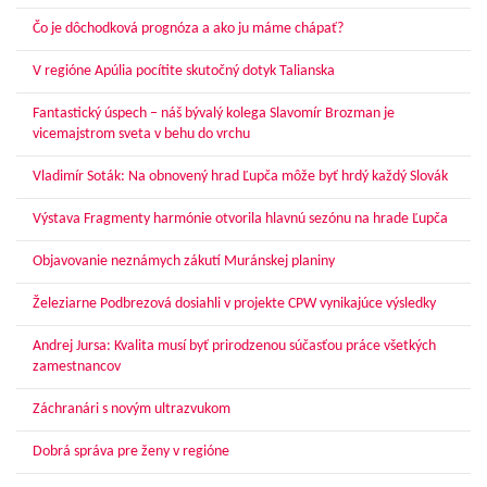
Čo je dôchodková prognóza a ako ju máme chápať?
V regióne Apúlia pocítite skutočný dotyk Talianska
Fantastický úspech – náš bývalý kolega Slavomír Brozman je
vicemajstrom sveta v behu do vrchu
Vladimír Soták: Na obnovený hrad Ľupča môže byť hrdý každý Slovák
Výstava Fragmenty harmónie otvorila hlavnú sezónu na hrade Ľupča
Objavovanie neznámych zákutí Muránskej planiny
Železiarne Podbrezová dosiahli v projekte CPW vynikajúce výsledky
Andrej Jursa: Kvalita musí byť prirodzenou súčasťou práce všetkých
zamestnancov
Záchranári s novým ultrazvukom
Dobrá správa pre ženy v regióne