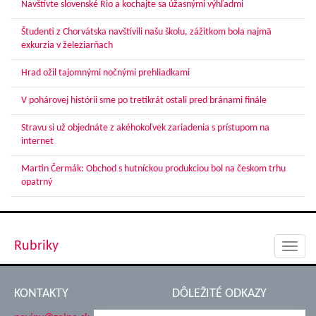
Navštívte slovenské Rio a kochajte sa úžasnými výhľadmi
Študenti z Chorvátska navštívili našu školu, zážitkom bola najmä
exkurzia v železiarňach
Hrad ožil tajomnými nočnými prehliadkami
V pohárovej histórii sme po tretíkrát ostali pred bránami finále
Stravu si už objednáte z akéhokoľvek zariadenia s prístupom na
internet
Martin Čermák: Obchod s hutníckou produkciou bol na českom trhu
opatrný
Rubriky
Toggl
navig
KONTAKTY
DÔLEŽITÉ ODKAZY