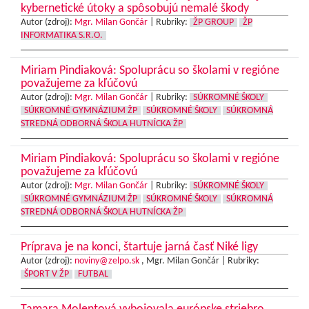
kybernetické útoky a spôsobujú nemalé škody
Autor (zdroj):
Mgr. Milan Gončár
|
Rubriky:
ŽP GROUP
ŽP
INFORMATIKA S.R.O.
Miriam Pindiaková: Spoluprácu so školami v regióne
považujeme za kľúčovú
Autor (zdroj):
Mgr. Milan Gončár
|
Rubriky:
SÚKROMNÉ ŠKOLY
SÚKROMNÉ GYMNÁZIUM ŽP
SÚKROMNÉ ŠKOLY
SÚKROMNÁ
STREDNÁ ODBORNÁ ŠKOLA HUTNÍCKA ŽP
Miriam Pindiaková: Spoluprácu so školami v regióne
považujeme za kľúčovú
Autor (zdroj):
Mgr. Milan Gončár
|
Rubriky:
SÚKROMNÉ ŠKOLY
SÚKROMNÉ GYMNÁZIUM ŽP
SÚKROMNÉ ŠKOLY
SÚKROMNÁ
STREDNÁ ODBORNÁ ŠKOLA HUTNÍCKA ŽP
Príprava je na konci, štartuje jarná časť Niké ligy
Autor (zdroj):
noviny@zelpo.sk
, Mgr. Milan Gončár |
Rubriky:
ŠPORT V ŽP
FUTBAL