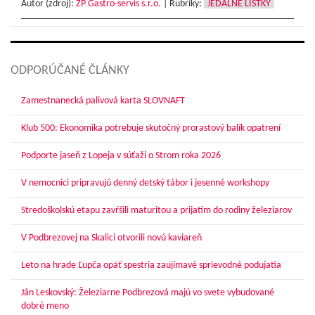
Autor (zdroj):
ŽP Gastro-servis s.r.o.
|
Rubriky:
JEDÁLNE LÍSTKY
ODPORÚČANÉ ČLÁNKY
Zamestnanecká palivová karta SLOVNAFT
Klub 500: Ekonomika potrebuje skutočný prorastový balík opatrení
Podporte jaseň z Lopeja v súťaži o Strom roka 2026
V nemocnici pripravujú denný detský tábor i jesenné workshopy
Stredoškolskú etapu zavŕšili maturitou a prijatím do rodiny železiarov
V Podbrezovej na Skalici otvorili novú kaviareň
Leto na hrade Ľupča opäť spestria zaujímavé sprievodné podujatia
Ján Leskovský: Železiarne Podbrezová majú vo svete vybudované
dobré meno