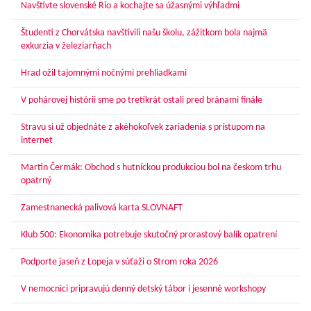
Navštívte slovenské Rio a kochajte sa úžasnými výhľadmi
Študenti z Chorvátska navštívili našu školu, zážitkom bola najmä
exkurzia v železiarňach
Hrad ožil tajomnými nočnými prehliadkami
V pohárovej histórii sme po tretíkrát ostali pred bránami finále
Stravu si už objednáte z akéhokoľvek zariadenia s prístupom na
internet
Martin Čermák: Obchod s hutníckou produkciou bol na českom trhu
opatrný
Zamestnanecká palivová karta SLOVNAFT
Klub 500: Ekonomika potrebuje skutočný prorastový balík opatrení
Podporte jaseň z Lopeja v súťaži o Strom roka 2026
V nemocnici pripravujú denný detský tábor i jesenné workshopy