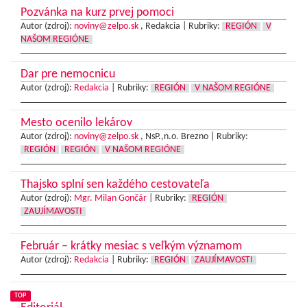
Pozvánka na kurz prvej pomoci
Autor (zdroj):
noviny@zelpo.sk
, Redakcia |
Rubriky:
REGIÓN
V
NAŠOM REGIÓNE
Dar pre nemocnicu
Autor (zdroj):
Redakcia
|
Rubriky:
REGIÓN
V NAŠOM REGIÓNE
Mesto ocenilo lekárov
Autor (zdroj):
noviny@zelpo.sk
, NsP.,n.o. Brezno |
Rubriky:
REGIÓN
REGIÓN
V NAŠOM REGIÓNE
Thajsko splní sen každého cestovateľa
Autor (zdroj):
Mgr. Milan Gončár
|
Rubriky:
REGIÓN
ZAUJÍMAVOSTI
Február – krátky mesiac s veľkým významom
Autor (zdroj):
Redakcia
|
Rubriky:
REGIÓN
ZAUJÍMAVOSTI
TOP