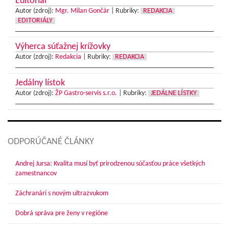
Editoriál
Autor (zdroj):
Mgr. Milan Gončár
|
Rubriky:
REDAKCIA
EDITORIÁLY
Výherca súťažnej krížovky
Autor (zdroj):
Redakcia
|
Rubriky:
REDAKCIA
Jedálny lístok
Autor (zdroj):
ŽP Gastro-servis s.r.o.
|
Rubriky:
JEDÁLNE LÍSTKY
ODPORÚČANÉ ČLÁNKY
Andrej Jursa: Kvalita musí byť prirodzenou súčasťou práce všetkých
zamestnancov
Záchranári s novým ultrazvukom
Dobrá správa pre ženy v regióne