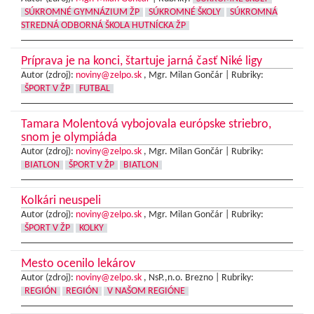
SÚKROMNÉ GYMNÁZIUM ŽP
SÚKROMNÉ ŠKOLY
SÚKROMNÁ
STREDNÁ ODBORNÁ ŠKOLA HUTNÍCKA ŽP
Príprava je na konci, štartuje jarná časť Niké ligy
Autor (zdroj):
noviny@zelpo.sk
, Mgr. Milan Gončár |
Rubriky:
ŠPORT V ŽP
FUTBAL
Tamara Molentová vybojovala európske striebro,
snom je olympiáda
Autor (zdroj):
noviny@zelpo.sk
, Mgr. Milan Gončár |
Rubriky:
BIATLON
ŠPORT V ŽP
BIATLON
Kolkári neuspeli
Autor (zdroj):
noviny@zelpo.sk
, Mgr. Milan Gončár |
Rubriky:
ŠPORT V ŽP
KOLKY
Mesto ocenilo lekárov
Autor (zdroj):
noviny@zelpo.sk
, NsP.,n.o. Brezno |
Rubriky:
REGIÓN
REGIÓN
V NAŠOM REGIÓNE