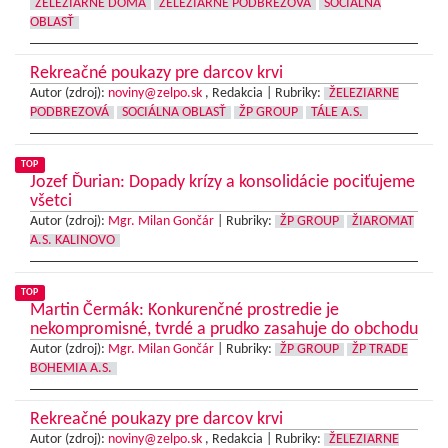
ŽELEZIARNE DOMA
ŽELEZIARNE PODBREZOVÁ
SOCIÁLNA
OBLASŤ
Rekreačné poukazy pre darcov krvi
Autor (zdroj):
noviny@zelpo.sk
, Redakcia |
Rubriky:
ŽELEZIARNE
PODBREZOVÁ
SOCIÁLNA OBLASŤ
ŽP GROUP
TÁLE A.S.
TOP
Jozef Ďurian: Dopady krízy a konsolidácie pociťujeme
všetci
Autor (zdroj):
Mgr. Milan Gončár
|
Rubriky:
ŽP GROUP
ŽIAROMAT
A.S. KALINOVO
TOP
Martin Čermák: Konkurenčné prostredie je
nekompromisné, tvrdé a prudko zasahuje do obchodu
Autor (zdroj):
Mgr. Milan Gončár
|
Rubriky:
ŽP GROUP
ŽP TRADE
BOHEMIA A.S.
Rekreačné poukazy pre darcov krvi
Autor (zdroj):
noviny@zelpo.sk
, Redakcia |
Rubriky:
ŽELEZIARNE