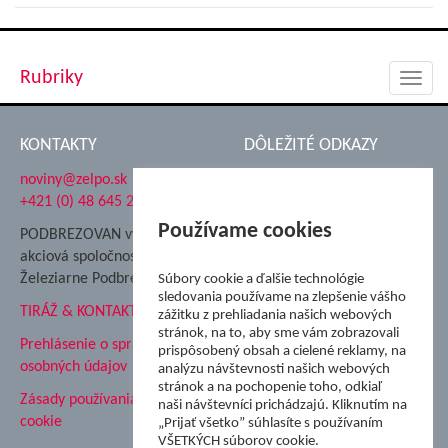
Rubriky
Toggl
navig
KONTAKTY
DÔLEŽITÉ ODKAZY
noviny@zelpo.sk
Hrad Ľupča
+421 (0) 48 645 2711
Súkromná spojená škola ŽP
Nadácia Železiarne
Používame cookies
PODBREZOVAN vydáva
Podbrezová
akciová spoločnosť
Hutnícke múzeum
Železiarne Podbrezová
Súbory cookie a ďalšie technológie
ŽP Informatika s.r.o.
sledovania používame na zlepšenie vášho
TIRÁŽ & KONTAKT
ŠK Železiarne Podbrezová
zážitku z prehliadania našich webových
stránok, na to, aby sme vám zobrazovali
Tále a.s.
Prehlásenie o spracovaní
prispôsobený obsah a cielené reklamy, na
osobných údajov
analýzu návštevnosti našich webových
stránok a na pochopenie toho, odkiaľ
Zásady používania súborov
naši návštevníci prichádzajú. Kliknutím na
cookie
„Prijať všetko” súhlasíte s používaním
VŠETKÝCH súborov cookie.