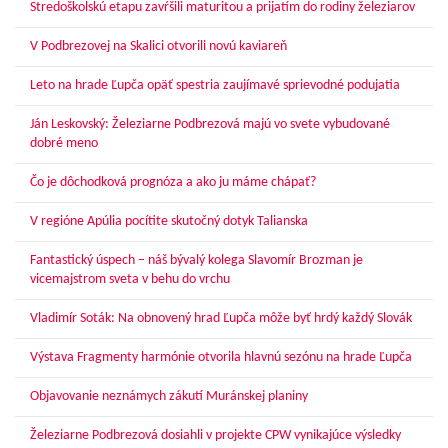
Stredoškolskú etapu zavŕšili maturitou a prijatím do rodiny železiarov
V Podbrezovej na Skalici otvorili novú kaviareň
Leto na hrade Ľupča opäť spestria zaujímavé sprievodné podujatia
Ján Leskovský: Železiarne Podbrezová majú vo svete vybudované
dobré meno
Čo je dôchodková prognóza a ako ju máme chápať?
V regióne Apúlia pocítite skutočný dotyk Talianska
Fantastický úspech – náš bývalý kolega Slavomír Brozman je
vicemajstrom sveta v behu do vrchu
Vladimír Soták: Na obnovený hrad Ľupča môže byť hrdý každý Slovák
Výstava Fragmenty harmónie otvorila hlavnú sezónu na hrade Ľupča
Objavovanie neznámych zákutí Muránskej planiny
Železiarne Podbrezová dosiahli v projekte CPW vynikajúce výsledky