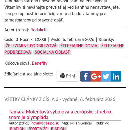
kantínach starého i nového závodu vám balenie vydajú.
Vitamíny si neváhajte prevziať aj keď kantínu nenavštevujete.
Len pre úplnosť informácií, v marci budú vitamíny pre
zamestnancov pripravené opäť.
Autor (zdroj):
Redakcia
Číslo: 3|Ročník: LXXXIl | Vyšlo:
6. februára 2026
|
Rubriky:
ŽELEZIARNE PODBREZOVÁ
ŽELEZIARNE DOMA
ŽELEZIARNE
PODBREZOVÁ
SOCIÁLNA OBLASŤ
Kľúčové slová:
Benefity
Zdieľanie a sociálne siete:
Print
VŠETKY ČLÁNKY Z ČÍSLA 3
- vydané: 6. februára 2026
Tamara Molentová vybojovala európske striebro,
snom je olympiáda
Autor (zdroj):
noviny@zelpo.sk
, Mgr. Milan Gončár |
Rubriky:
BIATLON
ŠPORT V ŽP
BIATLON