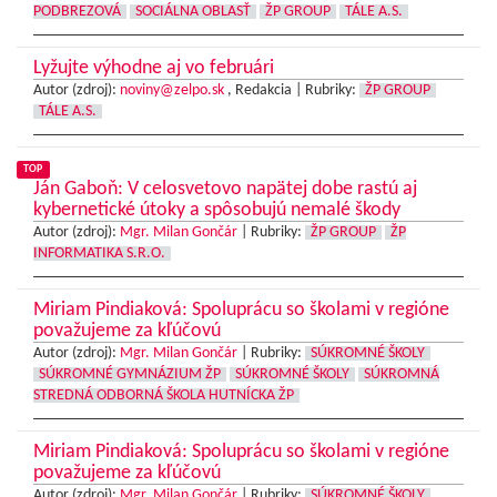
PODBREZOVÁ
SOCIÁLNA OBLASŤ
ŽP GROUP
TÁLE A.S.
Lyžujte výhodne aj vo februári
Autor (zdroj):
noviny@zelpo.sk
, Redakcia |
Rubriky:
ŽP GROUP
TÁLE A.S.
TOP
Ján Gaboň: V celosvetovo napätej dobe rastú aj
kybernetické útoky a spôsobujú nemalé škody
Autor (zdroj):
Mgr. Milan Gončár
|
Rubriky:
ŽP GROUP
ŽP
INFORMATIKA S.R.O.
Miriam Pindiaková: Spoluprácu so školami v regióne
považujeme za kľúčovú
Autor (zdroj):
Mgr. Milan Gončár
|
Rubriky:
SÚKROMNÉ ŠKOLY
SÚKROMNÉ GYMNÁZIUM ŽP
SÚKROMNÉ ŠKOLY
SÚKROMNÁ
STREDNÁ ODBORNÁ ŠKOLA HUTNÍCKA ŽP
Miriam Pindiaková: Spoluprácu so školami v regióne
považujeme za kľúčovú
Autor (zdroj):
Mgr. Milan Gončár
|
Rubriky:
SÚKROMNÉ ŠKOLY