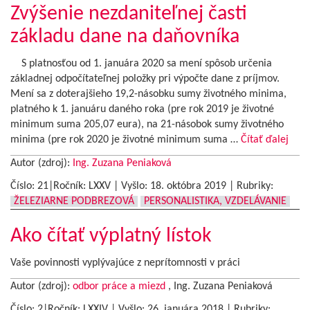
Zvýšenie nezdaniteľnej časti
základu dane na daňovníka
S platnosťou od 1. januára 2020 sa mení spôsob určenia
základnej odpočítateľnej položky pri výpočte dane z príjmov.
Mení sa z doterajšieho 19,2-násobku sumy životného minima,
platného k 1. januáru daného roka (pre rok 2019 je životné
minimum suma 205,07 eura), na 21-násobok sumy životného
minima (pre rok 2020 je životné minimum suma …
Čítať ďalej
Autor (zdroj):
Ing. Zuzana Peniaková
Číslo: 21|Ročník: LXXV | Vyšlo:
18. októbra 2019
|
Rubriky:
ŽELEZIARNE PODBREZOVÁ
PERSONALISTIKA, VZDELÁVANIE
Ako čítať výplatný lístok
Vaše povinnosti vyplývajúce z neprítomnosti v práci
Autor (zdroj):
odbor práce a miezd
, Ing. Zuzana Peniaková
Číslo: 2|Ročník: LXXIV | Vyšlo:
26. januára 2018
|
Rubriky: