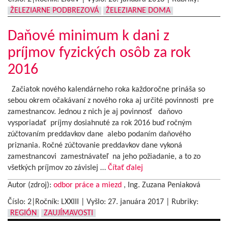
ŽELEZIARNE PODBREZOVÁ
ŽELEZIARNE DOMA
Daňové minimum k dani z
príjmov fyzických osôb za rok
2016
Začiatok nového kalendárneho roka každoročne prináša so
sebou okrem očakávaní z nového roka aj určité povinnosti pre
zamestnancov. Jednou z nich je aj povinnosť daňovo
vysporiadať príjmy dosiahnuté za rok 2016 buď ročným
zúčtovaním preddavkov dane alebo podaním daňového
priznania. Ročné zúčtovanie preddavkov dane vykoná
zamestnancovi zamestnávateľ na jeho požiadanie, a to zo
všetkých príjmov zo závislej …
Čítať ďalej
Autor (zdroj):
odbor práce a miezd
, Ing. Zuzana Peniaková
Číslo: 2|Ročník: LXXIII | Vyšlo:
27. januára 2017
|
Rubriky:
REGIÓN
ZAUJÍMAVOSTI