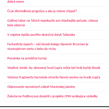
dobré meno
Čo je dôchodková prognóza a ako ju máme chápať?
Golfový tábor na Táľoch nepokazilo ani chladnejšie počasie, zábava
bola výborná
V regióne Apúlia pocítite skutočný dotyk Talianska
Fantastický úspech – náš bývalý kolega Slavomír Brozman je
vicemajstrom sveta v behu do vrchu
Pozvánka na prestížny turnaj
Vladimír Soták: Na obnovený hrad Ľupča môže byť hrdý každý Slovák
Výstava Fragmenty harmónie otvorila hlavnú sezónu na hrade Ľupča
Objavovanie neznámych zákutí Muránskej planiny
Železiarne Podbrezová dosiahli v projekte CPW vynikajúce výsledky