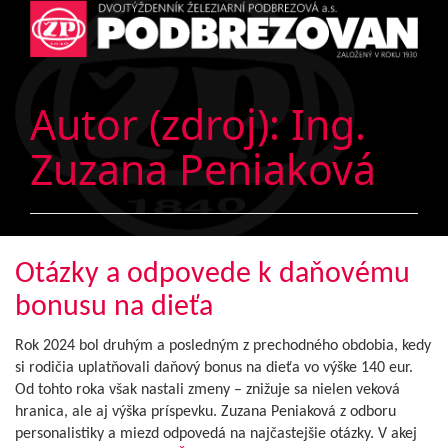
Autor (zdroj):
Ing.
Zuzana Peniaková
Otázky a odpovede k daňovému
bonusu na dieťa
Rok 2024 bol druhým a posledným z prechodného obdobia, kedy
si rodičia uplatňovali daňový bonus na dieťa vo výške 140 eur.
Od tohto roka však nastali zmeny – znižuje sa nielen veková
hranica, ale aj výška príspevku. Zuzana Peniaková z odboru
personalistiky a miezd odpovedá na najčastejšie otázky. V akej