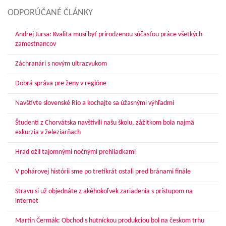
ODPORÚČANÉ ČLÁNKY
Andrej Jursa: Kvalita musí byť prirodzenou súčasťou práce všetkých
zamestnancov
Záchranári s novým ultrazvukom
Dobrá správa pre ženy v regióne
Navštívte slovenské Rio a kochajte sa úžasnými výhľadmi
Študenti z Chorvátska navštívili našu školu, zážitkom bola najmä
exkurzia v železiarňach
Hrad ožil tajomnými nočnými prehliadkami
V pohárovej histórii sme po tretíkrát ostali pred bránami finále
Stravu si už objednáte z akéhokoľvek zariadenia s prístupom na
internet
Martin Čermák: Obchod s hutníckou produkciou bol na českom trhu