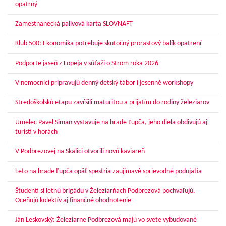
opatrný
Zamestnanecká palivová karta SLOVNAFT
Klub 500: Ekonomika potrebuje skutočný prorastový balík opatrení
Podporte jaseň z Lopeja v súťaži o Strom roka 2026
V nemocnici pripravujú denný detský tábor i jesenné workshopy
Stredoškolskú etapu zavŕšili maturitou a prijatím do rodiny železiarov
Umelec Pavel Siman vystavuje na hrade Ľupča, jeho diela obdivujú aj
turisti v horách
V Podbrezovej na Skalici otvorili novú kaviareň
Leto na hrade Ľupča opäť spestria zaujímavé sprievodné podujatia
Študenti si letnú brigádu v Železiarňach Podbrezová pochvaľujú.
Oceňujú kolektív aj finančné ohodnotenie
Ján Leskovský: Železiarne Podbrezová majú vo svete vybudované