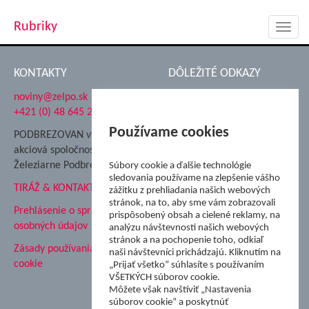
Rubriky
Toggl
navig
KONTAKTY
DÔLEŽITÉ ODKAZY
noviny@zelpo.sk
Hrad Ľupča
+421 (0) 48 645 2711
Súkromná spojená škola ŽP
Nadácia Železiarne
Používame cookies
PODBREZOVAN vydáva
Podbrezová
akciová spoločnosť
Hutnícke múzeum
Železiarne Podbrezová
Súbory cookie a ďalšie technológie
ŽP Informatika s.r.o.
sledovania používame na zlepšenie vášho
TIRÁŽ & KONTAKT
ŠK Železiarne Podbrezová
zážitku z prehliadania našich webových
stránok, na to, aby sme vám zobrazovali
Tále a.s.
Prehlásenie o spracovaní
prispôsobený obsah a cielené reklamy, na
osobných údajov
analýzu návštevnosti našich webových
stránok a na pochopenie toho, odkiaľ
Zásady používania súborov
naši návštevníci prichádzajú. Kliknutím na
cookie
„Prijať všetko” súhlasíte s používaním
VŠETKÝCH súborov cookie.
Môžete však navštíviť „Nastavenia
súborov cookie” a poskytnúť