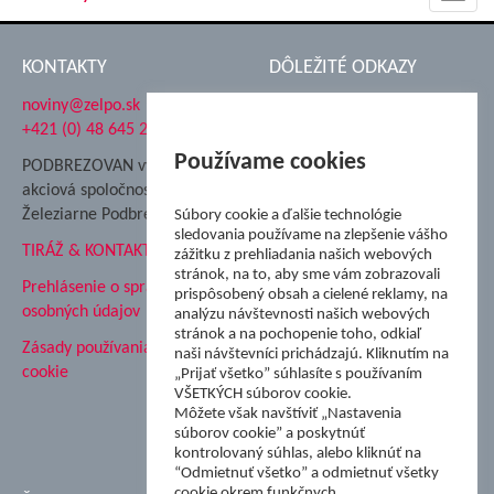
navig
KONTAKTY
DÔLEŽITÉ ODKAZY
noviny@zelpo.sk
Hrad Ľupča
+421 (0) 48 645 2711
Súkromná spojená škola ŽP
Nadácia Železiarne
Používame cookies
PODBREZOVAN vydáva
Podbrezová
akciová spoločnosť
Hutnícke múzeum
Železiarne Podbrezová
Súbory cookie a ďalšie technológie
ŽP Informatika s.r.o.
sledovania používame na zlepšenie vášho
TIRÁŽ & KONTAKT
ŠK Železiarne Podbrezová
zážitku z prehliadania našich webových
stránok, na to, aby sme vám zobrazovali
Tále a.s.
Prehlásenie o spracovaní
prispôsobený obsah a cielené reklamy, na
osobných údajov
analýzu návštevnosti našich webových
stránok a na pochopenie toho, odkiaľ
Zásady používania súborov
naši návštevníci prichádzajú. Kliknutím na
cookie
„Prijať všetko” súhlasíte s používaním
VŠETKÝCH súborov cookie.
Môžete však navštíviť „Nastavenia
súborov cookie” a poskytnúť
kontrolovaný súhlas, alebo kliknúť na
“Odmietnuť všetko” a odmietnuť všetky
cookie okrem funkčnych.