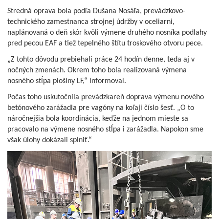
Stredná oprava bola podľa Dušana Nosáľa, prevádzkovo-
technického zamestnanca strojnej údržby v oceliarni,
naplánovaná o deň skôr kvôli výmene druhého nosníka podlahy
pred pecou EAF a tiež tepelného štítu troskového otvoru pece.
„Z tohto dôvodu prebiehali práce 24 hodín denne, teda aj v
nočných zmenách. Okrem toho bola realizovaná výmena
nosného stĺpa plošiny LF,“ informoval.
Počas toho uskutočnila prevádzkareň doprava výmenu nového
betónového zarážadla pre vagóny na koľaji číslo šesť. „O to
náročnejšia bola koordinácia, keďže na jednom mieste sa
pracovalo na výmene nosného stĺpa i zarážadla. Napokon sme
však úlohy dokázali splniť.“