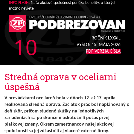
INFO FLASH:
Naša akciová spoločnosť ponúka benefity, o ktorých
možno neviete
10
ROČNÍK LXXXIL
VYŠLO:
15. MÁJA 2026
PDF VERZIA ČÍSLA
Stredná oprava v oceliarni
úspešná
V prevádzkarni oceliareň bola v dňoch 12. až 17. apríla
realizovaná stredná oprava. Začiatok prác bol naplánovaný o
deň skôr, pričom studené skúšky na jednotlivých
zariadeniach sa po skončení uskutočnili počas prvej
piatkovej zmeny. Okrem zamestnancov našej akciovej
spoločnosti sa jej zúčastnili aj viaceré externé firmy.