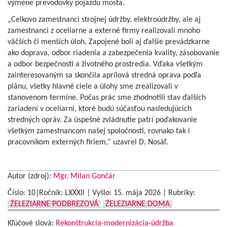
výmene prevodovky pojazdu mosta.
„Celkovo zamestnanci strojnej údržby, elektroúdržby, ale aj
zamestnanci z oceliarne a externé firmy realizovali mnoho
väčších či menších úloh. Zapojené boli aj ďalšie prevádzkarne
ako doprava, odbor riadenia a zabezpečenia kvality, zásobovanie
a odbor bezpečnosti a životného prostredia. Vďaka všetkým
zainteresovaným sa skončila aprílová stredná oprava podľa
plánu, všetky hlavné ciele a úlohy sme zrealizovali v
stanovenom termíne. Počas prác sme zhodnotili stav ďalších
zariadení v oceliarni, ktoré budú súčasťou nasledujúcich
stredných opráv. Za úspešné zvládnutie patrí poďakovanie
všetkým zamestnancom našej spoločnosti, rovnako tak i
pracovníkom externých firiem,“ uzavrel D. Nosáľ.
Autor (zdroj):
Mgr. Milan Gončár
Číslo: 10|Ročník: LXXXIl | Vyšlo:
15. mája 2026
|
Rubriky:
ŽELEZIARNE PODBREZOVÁ
ŽELEZIARNE DOMA
Kľúčové slová:
Rekonštrukcia-modernizácia-údržba