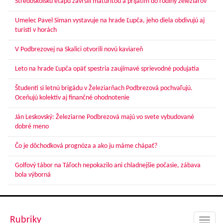
Stredoškolskú etapu zavŕšili maturitou a prijatím do rodiny železiarov
Umelec Pavel Siman vystavuje na hrade Ľupča, jeho diela obdivujú aj
turisti v horách
V Podbrezovej na Skalici otvorili novú kaviareň
Leto na hrade Ľupča opäť spestria zaujímavé sprievodné podujatia
Študenti si letnú brigádu v Železiarňach Podbrezová pochvaľujú.
Oceňujú kolektív aj finančné ohodnotenie
Ján Leskovský: Železiarne Podbrezová majú vo svete vybudované
dobré meno
Čo je dôchodková prognóza a ako ju máme chápať?
Golfový tábor na Táľoch nepokazilo ani chladnejšie počasie, zábava
bola výborná
Rubriky
Toggl