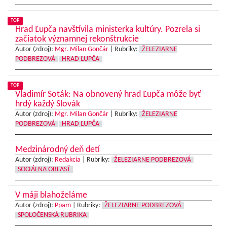
TOP
Hrad Ľupča navštívila ministerka kultúry. Pozrela si
začiatok významnej rekonštrukcie
Autor (zdroj):
Mgr. Milan Gončár
|
Rubriky:
ŽELEZIARNE
PODBREZOVÁ
HRAD ĽUPČA
TOP
Vladimír Soták: Na obnovený hrad Ľupča môže byť
hrdý každý Slovák
Autor (zdroj):
Mgr. Milan Gončár
|
Rubriky:
ŽELEZIARNE
PODBREZOVÁ
HRAD ĽUPČA
Medzinárodný deň detí
Autor (zdroj):
Redakcia
|
Rubriky:
ŽELEZIARNE PODBREZOVÁ
SOCIÁLNA OBLASŤ
V máji blahoželáme
Autor (zdroj):
Ppam
|
Rubriky:
ŽELEZIARNE PODBREZOVÁ
SPOLOČENSKÁ RUBRIKA