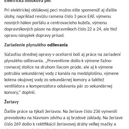
Elektrická oblúková pec
Pri elektrickej oblúkovej peci možno ešte spomenúť aj ďalšie
úlohy, napríklad revíziu ramena číslo 3 pece EAF, výmenu
nosných hákov portálu a centrovacieho kužeľa, výmenu
dopravníkových pásov na dopravníkoch číslo 22 a 24, ale tiež
opravu násypiek dopravy prísad.
Zariadenie plynulého
odlievania
Súčasťou strednej opravy v oceliarni boli aj práce na zariadení
plynulého odlievania. „Preventívne došlo k výmene ťažno-
rovnacej stolice na druhom liacom prúde, ale aj k výmene
potrubia sekundárnej vody z kanála na medziplošinu, výmene
kolena okujovej vody zo sekundárnej komory a taktiež
ventilátora a kompenzátora odsávania pár zo sekundárnej
komory,“ doplnil.
Žeriavy
Ďalšie práce sa týkali žeriavov. Na žeriave číslo 236 vymenili
prevodovku na hlavnom zdvihu a aj brzdové základy. Na žeriave
číslo 269 došlo k rektifikácii žeriavovej dráhy veľkej mačky a