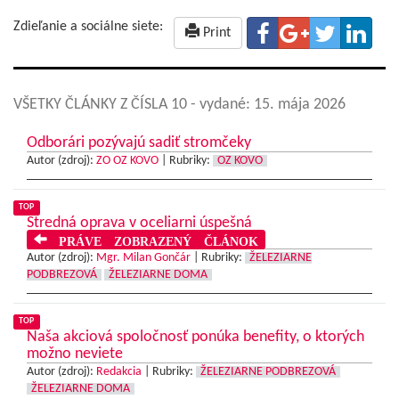
Zdieľanie a sociálne siete:
Print
VŠETKY ČLÁNKY Z ČÍSLA 10
- vydané: 15. mája 2026
Odborári pozývajú sadiť stromčeky
Autor (zdroj):
ZO OZ KOVO
|
Rubriky:
OZ KOVO
TOP
Stredná oprava v oceliarni úspešná
PRÁVE ZOBRAZENÝ ČLÁNOK
Autor (zdroj):
Mgr. Milan Gončár
|
Rubriky:
ŽELEZIARNE
PODBREZOVÁ
ŽELEZIARNE DOMA
TOP
Naša akciová spoločnosť ponúka benefity, o ktorých
možno neviete
Autor (zdroj):
Redakcia
|
Rubriky:
ŽELEZIARNE PODBREZOVÁ
ŽELEZIARNE DOMA