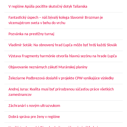
V regióne Apúlia pocítite skutočný dotyk Talianska
Fantastický úspech – náš bývalý kolega Slavomír Brozman je
vicemajstrom sveta v behu do vrchu
Pozvánka na prestížny turnaj
Vladimír Soták: Na obnovený hrad Ľupča môže byť hrdý každý Slovák
Výstava Fragmenty harmónie otvorila hlavnú sezónu na hrade Ľupča
Objavovanie neznámych zákutí Muránskej planiny
Železiarne Podbrezová dosiahli v projekte CPW vynikajúce výsledky
Andrej Jursa: Kvalita musí byť prirodzenou súčasťou práce všetkých
zamestnancov
Záchranári s novým ultrazvukom
Dobrá správa pre ženy v regióne