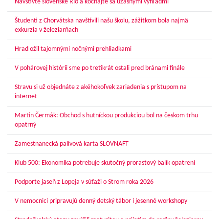
Navštívte slovenské Rio a kochajte sa úžasnými výhľadmi
Študenti z Chorvátska navštívili našu školu, zážitkom bola najmä
exkurzia v železiarňach
Hrad ožil tajomnými nočnými prehliadkami
V pohárovej histórii sme po tretíkrát ostali pred bránami finále
Stravu si už objednáte z akéhokoľvek zariadenia s prístupom na
internet
Martin Čermák: Obchod s hutníckou produkciou bol na českom trhu
opatrný
Zamestnanecká palivová karta SLOVNAFT
Klub 500: Ekonomika potrebuje skutočný prorastový balík opatrení
Podporte jaseň z Lopeja v súťaži o Strom roka 2026
V nemocnici pripravujú denný detský tábor i jesenné workshopy