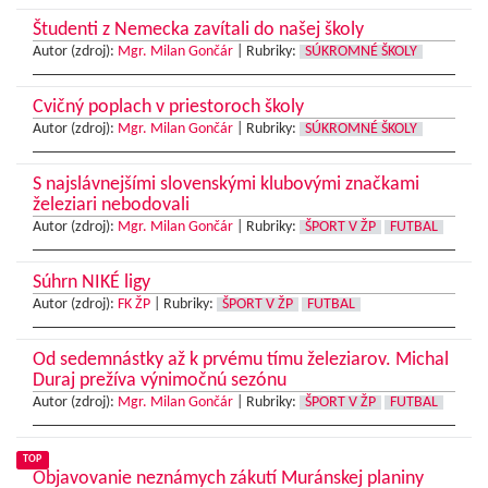
Študenti z Nemecka zavítali do našej školy
Autor (zdroj):
Mgr. Milan Gončár
|
Rubriky:
SÚKROMNÉ ŠKOLY
Cvičný poplach v priestoroch školy
Autor (zdroj):
Mgr. Milan Gončár
|
Rubriky:
SÚKROMNÉ ŠKOLY
S najslávnejšími slovenskými klubovými značkami
železiari nebodovali
Autor (zdroj):
Mgr. Milan Gončár
|
Rubriky:
ŠPORT V ŽP
FUTBAL
Súhrn NIKÉ ligy
Autor (zdroj):
FK ŽP
|
Rubriky:
ŠPORT V ŽP
FUTBAL
Od sedemnástky až k prvému tímu železiarov. Michal
Duraj prežíva výnimočnú sezónu
Autor (zdroj):
Mgr. Milan Gončár
|
Rubriky:
ŠPORT V ŽP
FUTBAL
TOP
Objavovanie neznámych zákutí Muránskej planiny