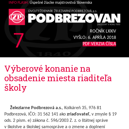
INFO FLASH:
Úspešné žiacke majstrovstvá Slovenska
7
ROČNÍK LXXIV
VYŠLO:
6. APRÍLA 2018
PDF VERZIA ČÍSLA
Výberové konanie na
obsadenie miesta riaditeľa
školy
Železiarne Podbrezová a.s.
, Kolkáreň 35, 976 81
Podbrezová, IČO: 31 562 141 ako
zriaďovateľ,
v zmysle § 19
ods. 2 písm. e) zákona č. 596/2003 Z. z. o štátnej správe
v školstve a školskej samospráve a o zmene a doplnení