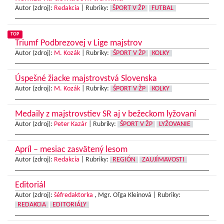
Autor (zdroj):
Redakcia
|
Rubriky:
ŠPORT V ŽP
FUTBAL
TOP
Triumf Podbrezovej v Lige majstrov
Autor (zdroj):
M. Kozák
|
Rubriky:
ŠPORT V ŽP
KOLKY
Úspešné žiacke majstrovstvá Slovenska
Autor (zdroj):
M. Kozák
|
Rubriky:
ŠPORT V ŽP
KOLKY
Medaily z majstrovstiev SR aj v bežeckom lyžovaní
Autor (zdroj):
Peter Kazár
|
Rubriky:
ŠPORT V ŽP
LYŽOVANIE
Apríl – mesiac zasvätený lesom
Autor (zdroj):
Redakcia
|
Rubriky:
REGIÓN
ZAUJÍMAVOSTI
Editoriál
Autor (zdroj):
šéfredaktorka
, Mgr. Oľga Kleinová |
Rubriky:
REDAKCIA
EDITORIÁLY