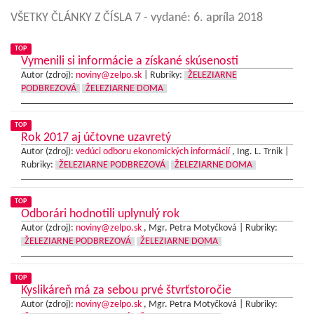
VŠETKY ČLÁNKY Z ČÍSLA 7
- vydané: 6. apríla 2018
TOP
Vymenili si informácie a získané skúsenosti
Autor (zdroj):
noviny@zelpo.sk
|
Rubriky:
ŽELEZIARNE
PODBREZOVÁ
ŽELEZIARNE DOMA
TOP
Rok 2017 aj účtovne uzavretý
Autor (zdroj):
vedúci odboru ekonomických informácií
, Ing. L. Trnik |
Rubriky:
ŽELEZIARNE PODBREZOVÁ
ŽELEZIARNE DOMA
TOP
Odborári hodnotili uplynulý rok
Autor (zdroj):
noviny@zelpo.sk
, Mgr. Petra Motyčková |
Rubriky:
ŽELEZIARNE PODBREZOVÁ
ŽELEZIARNE DOMA
TOP
Kyslikáreň má za sebou prvé štvrťstoročie
Autor (zdroj):
noviny@zelpo.sk
, Mgr. Petra Motyčková |
Rubriky: