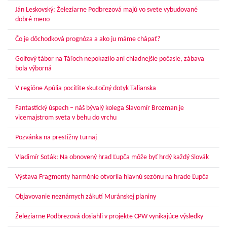
Ján Leskovský: Železiarne Podbrezová majú vo svete vybudované
dobré meno
Čo je dôchodková prognóza a ako ju máme chápať?
Golfový tábor na Táľoch nepokazilo ani chladnejšie počasie, zábava
bola výborná
V regióne Apúlia pocítite skutočný dotyk Talianska
Fantastický úspech – náš bývalý kolega Slavomír Brozman je
vicemajstrom sveta v behu do vrchu
Pozvánka na prestížny turnaj
Vladimír Soták: Na obnovený hrad Ľupča môže byť hrdý každý Slovák
Výstava Fragmenty harmónie otvorila hlavnú sezónu na hrade Ľupča
Objavovanie neznámych zákutí Muránskej planiny
Železiarne Podbrezová dosiahli v projekte CPW vynikajúce výsledky