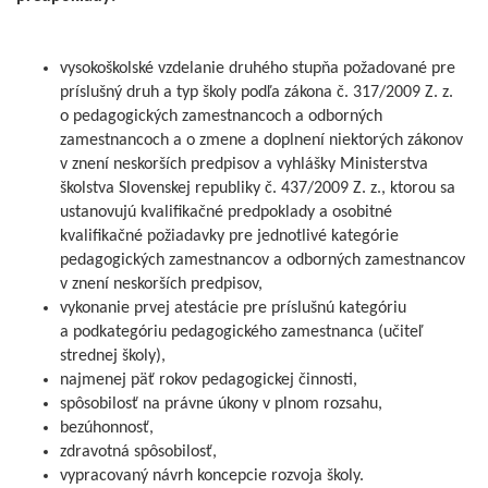
vysokoškolské vzdelanie druhého stupňa požadované pre
príslušný druh a typ školy podľa zákona č. 317/2009 Z. z.
o pedagogických zamestnancoch a odborných
zamestnancoch a o zmene a doplnení niektorých zákonov
v znení neskorších predpisov a vyhlášky Ministerstva
školstva Slovenskej republiky č. 437/2009 Z. z., ktorou sa
ustanovujú kvalifikačné predpoklady a osobitné
kvalifikačné požiadavky pre jednotlivé kategórie
pedagogických zamestnancov a odborných zamestnancov
v znení neskorších predpisov,
vykonanie prvej atestácie pre príslušnú kategóriu
a podkategóriu pedagogického zamestnanca (učiteľ
strednej školy),
najmenej päť rokov pedagogickej činnosti,
spôsobilosť na právne úkony v plnom rozsahu,
bezúhonnosť,
zdravotná spôsobilosť,
vypracovaný návrh koncepcie rozvoja školy.