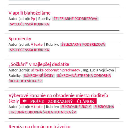
V apríli blahoželáme
Autor (zdroj):
Pp
|
Rubriky:
ŽELEZIARNE PODBREZOVÁ
SPOLOČENSKÁ RUBRIKA
Spomienky
Autor (zdroj):
V texte
|
Rubriky:
ŽELEZIARNE PODBREZOVÁ
SPOLOČENSKÁ RUBRIKA
„Soškári“ v najlepšej desiatke
Autor (zdroj):
učiteľka odborných predmetov
, Ing. Lucia Vojčíková |
Rubriky:
SÚKROMNÉ ŠKOLY
SÚKROMNÁ STREDNÁ ODBORNÁ
ŠKOLA HUTNÍCKA ŽP
Výberové konanie na obsadenie miesta riaditeľa
školy
PRÁVE ZOBRAZENÝ ČLÁNOK
Autor (zdroj):
V texte
|
Rubriky:
SÚKROMNÉ ŠKOLY
SÚKROMNÁ
STREDNÁ ODBORNÁ ŠKOLA HUTNÍCKA ŽP
Remíza na domácom trávniku