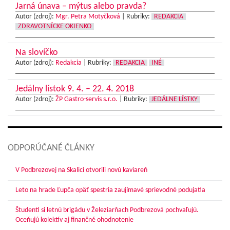
Jarná únava – mýtus alebo pravda?
Autor (zdroj):
Mgr. Petra Motyčková
|
Rubriky:
REDAKCIA
ZDRAVOTNÍCKE OKIENKO
Na slovíčko
Autor (zdroj):
Redakcia
|
Rubriky:
REDAKCIA
INÉ
Jedálny lístok 9. 4. – 22. 4. 2018
Autor (zdroj):
ŽP Gastro-servis s.r.o.
|
Rubriky:
JEDÁLNE LÍSTKY
ODPORÚČANÉ ČLÁNKY
V Podbrezovej na Skalici otvorili novú kaviareň
Leto na hrade Ľupča opäť spestria zaujímavé sprievodné podujatia
Študenti si letnú brigádu v Železiarňach Podbrezová pochvaľujú.
Oceňujú kolektív aj finančné ohodnotenie