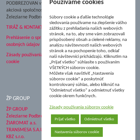
Nadácia Železiarne
Používame cookies
PODBREZOVAN vydáva
Podbrezová
akciová spoločnosť
Hutnícke múzeum
Železiarne Podbrezová
Súbory cookie a ďalšie technológie
ŽP Informatika s.r.o.
sledovania používame na zlepšenie vášho
TIRÁŽ & KONTAKT
ŠK Železiarne Podbrezová
zážitku z prehliadania našich webových
stránok, na to, aby sme vám zobrazovali
Tále a.s.
Prehlásenie o spracovaní
prispôsobený obsah a cielené reklamy, na
osobných údajov
analýzu návštevnosti našich webových
stránok a na pochopenie toho, odkiaľ
Zásady používania súborov
naši návštevníci prichádzajú. Kliknutím na
cookie
„Prijať všetko” súhlasíte s používaním
VŠETKÝCH súborov cookie.
Môžete však navštíviť „Nastavenia
súborov cookie” a poskytnúť
kontrolovaný súhlas, alebo kliknúť na
“Odmietnuť všetko” a odmietnuť všetky
cookie okrem funkčnych.
ŽP GROUP
Zásady používania súborov cookie
ŽP GROUP
Železiarne Podbrezová a.s.
Prijať všetko
Odmietnuť všetko
ŽIAROMAT a.s.
TRANSMESA S.A.U.
Nastavenia súborov cookie
KBZ s.r.o.