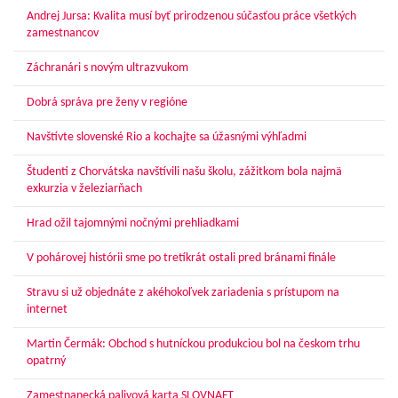
Andrej Jursa: Kvalita musí byť prirodzenou súčasťou práce všetkých
zamestnancov
Záchranári s novým ultrazvukom
Dobrá správa pre ženy v regióne
Navštívte slovenské Rio a kochajte sa úžasnými výhľadmi
Študenti z Chorvátska navštívili našu školu, zážitkom bola najmä
exkurzia v železiarňach
Hrad ožil tajomnými nočnými prehliadkami
V pohárovej histórii sme po tretíkrát ostali pred bránami finále
Stravu si už objednáte z akéhokoľvek zariadenia s prístupom na
internet
Martin Čermák: Obchod s hutníckou produkciou bol na českom trhu
opatrný
Zamestnanecká palivová karta SLOVNAFT