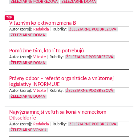
ŽELEZIARNE PODBREZOVÁ
ŽELEZIARNE DOMA
TOP
Víťazným kolektívom zmena B
Autor (zdroj):
Redakcia
|
Rubriky:
ŽELEZIARNE PODBREZOVÁ
ŽELEZIARNE DOMA
Pomôžme tým, ktorí to potrebujú
Autor (zdroj):
V texte
|
Rubriky:
ŽELEZIARNE PODBREZOVÁ
ŽELEZIARNE DOMA
Právny odbor – referát organizácie a vnútornej
legislatívy INFORMUJE
Autor (zdroj):
V texte
|
Rubriky:
ŽELEZIARNE PODBREZOVÁ
ŽELEZIARNE DOMA
Najvýznamnejší veľtrh sa koná v nemeckom
Düsseldorfe
Autor (zdroj):
Redakcia
|
Rubriky:
ŽELEZIARNE PODBREZOVÁ
ŽELEZIARNE VONKU