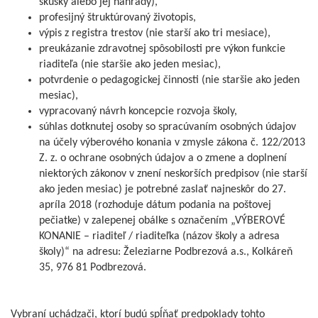
skúšky alebo jej náhrady),
profesijný štruktúrovaný životopis,
výpis z registra trestov (nie starší ako tri mesiace),
preukázanie zdravotnej spôsobilosti pre výkon funkcie
riaditeľa (nie staršie ako jeden mesiac),
potvrdenie o pedagogickej činnosti (nie staršie ako jeden
mesiac),
vypracovaný návrh koncepcie rozvoja školy,
súhlas dotknutej osoby so spracúvaním osobných údajov
na účely výberového konania v zmysle zákona č. 122/2013
Z. z. o ochrane osobných údajov a o zmene a doplnení
niektorých zákonov v znení neskorších predpisov (nie starší
ako jeden mesiac) je potrebné zaslať najneskôr do 27.
apríla 2018 (rozhoduje dátum podania na poštovej
pečiatke) v zalepenej obálke s označením „VÝBEROVÉ
KONANIE – riaditeľ / riaditeľka (názov školy a adresa
školy)“ na adresu: Železiarne Podbrezová a.s., Kolkáreň
35, 976 81 Podbrezová.
Vybraní uchádzači, ktorí budú spĺňať predpoklady tohto