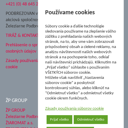
+421 (0) 48 645 2711
Súkromná spojená škola ŽP
Nadácia Železiarne
Používame cookies
PODBREZOVAN vydáva
Podbrezová
akciová spoločnosť
Hutnícke múzeum
Železiarne Podbrezová
Súbory cookie a ďalšie technológie
ŽP Informatika s.r.o.
sledovania používame na zlepšenie vášho
TIRÁŽ & KONTAKT
ŠK Železiarne Podbrezová
zážitku z prehliadania našich webových
stránok, na to, aby sme vám zobrazovali
Tále a.s.
Prehlásenie o spracovaní
prispôsobený obsah a cielené reklamy, na
osobných údajov
analýzu návštevnosti našich webových
stránok a na pochopenie toho, odkiaľ
Zásady používania súborov
naši návštevníci prichádzajú. Kliknutím na
cookie
„Prijať všetko” súhlasíte s používaním
VŠETKÝCH súborov cookie.
Môžete však navštíviť „Nastavenia
súborov cookie” a poskytnúť
kontrolovaný súhlas, alebo kliknúť na
“Odmietnuť všetko” a odmietnuť všetky
cookie okrem funkčnych.
ŽP GROUP
Zásady používania súborov cookie
ŽP GROUP
Železiarne Podbrezová a.s.
Prijať všetko
Odmietnuť všetko
ŽIAROMAT a.s.