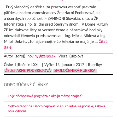
Prvý vianočný darček si za pracovnú vernosť prevzalo
päťdesiatsedem zamestnancov Železiarní Podbrezová a.s.
a dcérskych spoločností – ZANINONI Slovakia, s.r.o. a ŽP
Informatika s.r.o, tri dni pred Štedrým dňom. V Dome kultúry
ŽP im ďakovné listy za vernosť firme a náramkové hodinky
odovzdali členovia predstavenstva Ing. Mária Niklová a Ing.
Miloš Dekrét. „To najcennejšie čo železiarne majú, je …
Čítať
ďalej
Autor (zdroj):
noviny@zelpo.sk
, Viera Kúkolová
Číslo: 1|Ročník: LXXIII | Vyšlo:
13. januára 2017
|
Rubriky:
ŽELEZIARNE PODBREZOVÁ
SPOLOČENSKÁ RUBRIKA
ODPORÚČANÉ ČLÁNKY
Čo je dôchodková prognóza a ako ju máme chápať?
Golfový tábor na Táľoch nepokazilo ani chladnejšie počasie, zábava
bola výborná