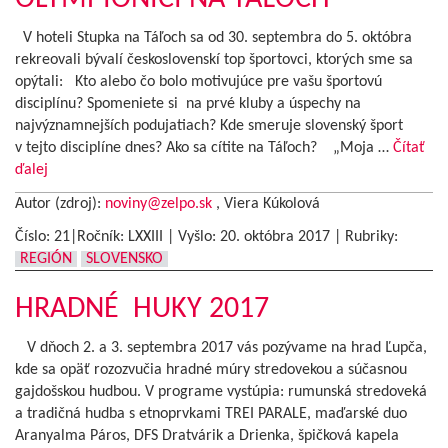
V hoteli Stupka na Táľoch sa od 30. septembra do 5. októbra
rekreovali bývalí československí top športovci, ktorých sme sa
opýtali: Kto alebo čo bolo motivujúce pre vašu športovú
disciplínu? Spomeniete si na prvé kluby a úspechy na
najvýznamnejších podujatiach? Kde smeruje slovenský šport
v tejto disciplíne dnes? Ako sa cítite na Táľoch? „Moja …
Čítať
ďalej
Autor (zdroj):
noviny@zelpo.sk
, Viera Kúkolová
Číslo: 21|Ročník: LXXIII | Vyšlo:
20. októbra 2017
|
Rubriky:
REGIÓN
SLOVENSKO
HRADNÉ HUKY 2017
V dňoch 2. a 3. septembra 2017 vás pozývame na hrad Ľupča,
kde sa opäť rozozvučia hradné múry stredovekou a súčasnou
gajdošskou hudbou. V programe vystúpia: rumunská stredoveká
a tradičná hudba s etnoprvkami TREI PARALE, maďarské duo
Aranyalma Páros, DFS Dratvárik a Drienka, špičková kapela