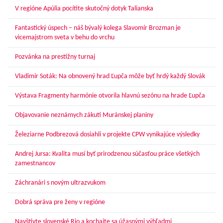
V regióne Apúlia pocítite skutočný dotyk Talianska
Fantastický úspech – náš bývalý kolega Slavomír Brozman je
vicemajstrom sveta v behu do vrchu
Pozvánka na prestížny turnaj
Vladimír Soták: Na obnovený hrad Ľupča môže byť hrdý každý Slovák
Výstava Fragmenty harmónie otvorila hlavnú sezónu na hrade Ľupča
Objavovanie neznámych zákutí Muránskej planiny
Železiarne Podbrezová dosiahli v projekte CPW vynikajúce výsledky
Andrej Jursa: Kvalita musí byť prirodzenou súčasťou práce všetkých
zamestnancov
Záchranári s novým ultrazvukom
Dobrá správa pre ženy v regióne
Navštívte slovenské Rio a kochajte sa úžasnými výhľadmi