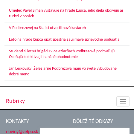
Umelec Pavel Siman vystavuje na hrade Ľupča, jeho diela obdivujú aj
turisti v horách
V Podbrezovej na Skalici otvorili novú kaviareň
Leto na hrade Ľupča opäť spestria zaujímavé sprievodné podujatia
Študenti si letnú brigádu v Železiarňach Podbrezová pochvaľujú.
Oceňujú kolektív aj finančné ohodnotenie
Ján Leskovský: Železiarne Podbrezová majú vo svete vybudované
dobré meno
Rubriky
Toggl
navig
KONTAKTY
DÔLEŽITÉ ODKAZY
noviny@zelpo.sk
Hrad Ľupča