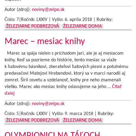
Autor (zdroj):
noviny@zelpo.sk
Číslo: 7|Ročník: LXXIV | Vyšlo:
6. apríla 2018
|
Rubriky:
ŽELEZIARNE PODBREZOVÁ
ŽELEZIARNE DOMA
Marec – mesiac knihy
Marec sa spája nielen s príchodom jari, ale je aj mesiacom
knihy. Keď sa pozrieme do histórie, tento mesiac sa viaže
k ľudovému básnikovi, zberateľovi ľudových piesní a potulnému
predavačovi Matejovi Hrebendovi, ktorý sa v marci narodil aj
zomrel. Šíril osvetu a vzdelanosť, knihy pre neho znamenali
všetko. Marec ako mesiac knihy oslavujeme na jeho …
Čítať
ďalej
Autor (zdroj):
noviny@zelpo.sk
Číslo: 5|Ročník: LXXIV | Vyšlo:
9. marca 2018
|
Rubriky:
ŽELEZIARNE PODBREZOVÁ
ŽELEZIARNE DOMA
OLYMPIONICI NA TÁĽOCH