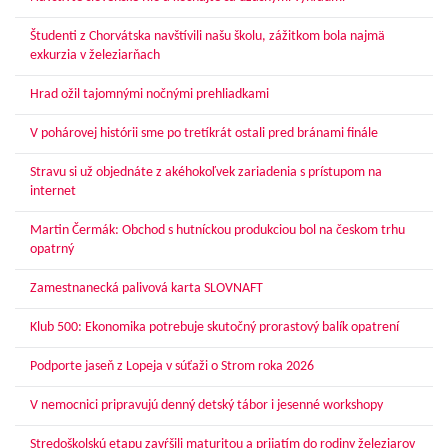
Študenti z Chorvátska navštívili našu školu, zážitkom bola najmä
exkurzia v železiarňach
Hrad ožil tajomnými nočnými prehliadkami
V pohárovej histórii sme po tretíkrát ostali pred bránami finále
Stravu si už objednáte z akéhokoľvek zariadenia s prístupom na
internet
Martin Čermák: Obchod s hutníckou produkciou bol na českom trhu
opatrný
Zamestnanecká palivová karta SLOVNAFT
Klub 500: Ekonomika potrebuje skutočný prorastový balík opatrení
Podporte jaseň z Lopeja v súťaži o Strom roka 2026
V nemocnici pripravujú denný detský tábor i jesenné workshopy
Stredoškolskú etapu zavŕšili maturitou a prijatím do rodiny železiarov