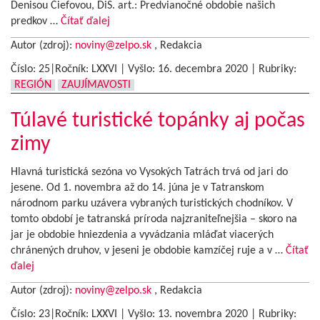
Denisou Čiefovou, DiS. art.: Predvianočné obdobie našich
predkov …
Čítať ďalej
Autor (zdroj):
noviny@zelpo.sk
, Redakcia
Číslo: 25|Ročník: LXXVI | Vyšlo:
16. decembra 2020
|
Rubriky:
REGIÓN
ZAUJÍMAVOSTI
Túlavé turistické topánky aj počas
zimy
Hlavná turistická sezóna vo Vysokých Tatrách trvá od jari do
jesene. Od 1. novembra až do 14. júna je v Tatranskom
národnom parku uzávera vybraných turistických chodníkov. V
tomto období je tatranská príroda najzraniteľnejšia – skoro na
jar je obdobie hniezdenia a vyvádzania mláďat viacerých
chránených druhov, v jeseni je obdobie kamzíčej ruje a v …
Čítať
ďalej
Autor (zdroj):
noviny@zelpo.sk
, Redakcia
Číslo: 23|Ročník: LXXVI | Vyšlo:
13. novembra 2020
|
Rubriky: