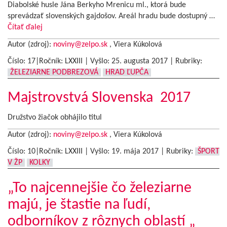
Diabolské husle Jána Berkyho Mrenicu ml., ktorá bude
sprevádzať slovenských gajdošov. Areál hradu bude dostupný …
Čítať ďalej
Autor (zdroj):
noviny@zelpo.sk
, Viera Kúkolová
Číslo: 17|Ročník: LXXIII | Vyšlo:
25. augusta 2017
|
Rubriky:
ŽELEZIARNE PODBREZOVÁ
HRAD ĽUPČA
Majstrovstvá Slovenska 2017
Družstvo žiačok obhájilo titul
Autor (zdroj):
noviny@zelpo.sk
, Viera Kúkolová
Číslo: 10|Ročník: LXXIII | Vyšlo:
19. mája 2017
|
Rubriky:
ŠPORT
V ŽP
KOLKY
„To najcennejšie čo železiarne
majú, je štastie na ľudí,
odborníkov z rôznych oblastí „