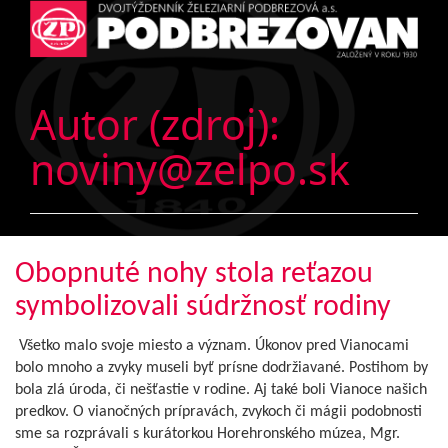
Autor (zdroj):
noviny@zelpo.sk
Obopnuté nohy stola reťazou
symbolizovali súdržnosť rodiny
Všetko malo svoje miesto a význam. Úkonov pred Vianocami
bolo mnoho a zvyky museli byť prísne dodržiavané. Postihom by
bola zlá úroda, či nešťastie v rodine. Aj také boli Vianoce našich
predkov. O vianočných prípravách, zvykoch či mágii podobnosti
sme sa rozprávali s kurátorkou Horehronského múzea, Mgr.