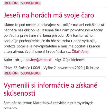
REGIÓN
SLOVENSKO
Jeseň na horách má svoje čaro
Máme to pod nosom a priznajme sa, koľkí z nás ani netušia, aká
nádhera nás obklopuje. Jesenná túra nám poskytne neskutočný
pohľad na prekrásne sfarbenú prírodu. Už v tomto ročnom
období je pochopiteľné, že do hôr sa treba riadne vystrojiť,
pretože počasie je nevyspytateľné a musíme počítať s každou
alternatívou. Zvolili sme si hrebeňovku z …
Čítať ďalej
Autor (zdroj):
noviny@zelpo.sk
, Mgr. Oľga Kleinová
Číslo: 22|Ročník: LXXVI | Vyšlo:
2. novembra 2020
|
Rubriky:
REGIÓN
SLOVENSKO
Vymenili si informácie a získané
skúsenosti
Seminár na tému: Materiálová recyklácia priemyselných
odpadov