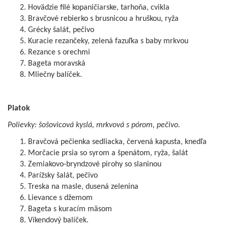
Hovädzie filé kopaničiarske, tarhoňa, cvikla
Bravčové rebierko s brusnicou a hruškou, ryža
Grécky šalát, pečivo
Kuracie rezančeky, zelená fazuľka s baby mrkvou
Rezance s orechmi
Bageta moravská
Mliečny balíček.
Piatok
Polievky: šošovicová kyslá, mrkvová s pórom, pečivo.
Bravčová pečienka sedliacka, červená kapusta, knedľa
Morčacie prsia so syrom a špenátom, ryža, šalát
Zemiakovo-bryndzové pirohy so slaninou
Parížsky šalát, pečivo
Treska na masle, dusená zelenina
Lievance s džemom
Bageta s kuracím mäsom
Víkendový balíček.