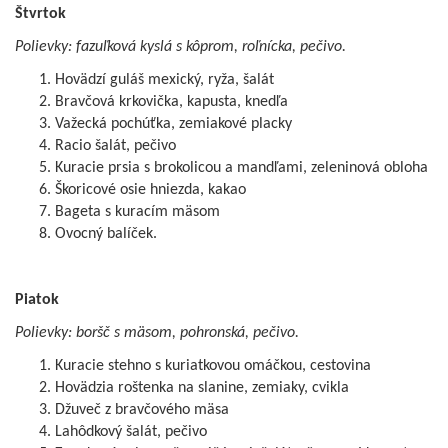
Štvrtok
Polievky: fazuľková kyslá s kôprom, roľnícka, pečivo.
Hovädzí guláš mexický, ryža, šalát
Bravčová krkovička, kapusta, knedľa
Važecká pochúťka, zemiakové placky
Racio šalát, pečivo
Kuracie prsia s brokolicou a mandľami, zeleninová obloha
Škoricové osie hniezda, kakao
Bageta s kuracím mäsom
Ovocný balíček.
Piatok
Polievky: boršč s mäsom, pohronská, pečivo.
Kuracie stehno s kuriatkovou omáčkou, cestovina
Hovädzia roštenka na slanine, zemiaky, cvikla
Džuveč z bravčového mäsa
Lahôdkový šalát, pečivo