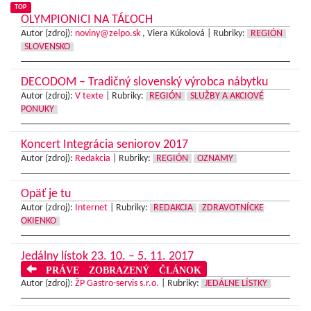
TOP
OLYMPIONICI NA TÁĽOCH
Autor (zdroj):
noviny@zelpo.sk
, Viera Kúkolová |
Rubriky:
REGIÓN
SLOVENSKO
DECODOM – Tradičný slovenský výrobca nábytku
Autor (zdroj):
V texte
|
Rubriky:
REGIÓN
SLUŽBY A AKCIOVÉ
PONUKY
Koncert Integrácia seniorov 2017
Autor (zdroj):
Redakcia
|
Rubriky:
REGIÓN
OZNAMY
Opäť je tu
Autor (zdroj):
Internet
|
Rubriky:
REDAKCIA
ZDRAVOTNÍCKE
OKIENKO
Jedálny lístok 23. 10. – 5. 11. 2017
PRÁVE ZOBRAZENÝ ČLÁNOK
Autor (zdroj):
ŽP Gastro-servis s.r.o.
|
Rubriky:
JEDÁLNE LÍSTKY