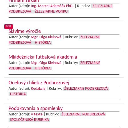
Firmám sa darí
Autor (zdroj):
Ing. Marcel Adamčák PhD.
|
Rubriky:
ŽELEZIARNE
PODBREZOVÁ
ŽELEZIARNE VONKU
TOP
Slávime výročie
Autor (zdroj):
Mgr. Oľga Kleinová
|
Rubriky:
ŽELEZIARNE
PODBREZOVÁ
HISTÓRIA
Mládežnícka futbalová akadémia
Autor (zdroj):
Mgr. Oľga Kleinová
|
Rubriky:
ŽELEZIARNE
PODBREZOVÁ
HISTÓRIA
Oceľový chlieb z Podbrezovej
Autor (zdroj):
Redakcia
|
Rubriky:
ŽELEZIARNE PODBREZOVÁ
HISTÓRIA
Poďakovania a spomienky
Autor (zdroj):
V texte
|
Rubriky:
ŽELEZIARNE PODBREZOVÁ
SPOLOČENSKÁ RUBRIKA