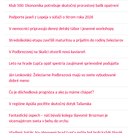
Klub 500: Ekonomika potrebuje skutočný prorastový balík opatrení
Podporte jaseň z Lopeja v súťaži o Strom roka 2026
V nemocnici pripravujú denný detský tábor i jesenné workshopy
Stredoškolskú etapu zavŕšili maturitou a prijatím do rodiny železiarov
V Podbrezovej na Skalici otvorili novú kaviareň
Leto na hrade Ľupča opäť spestria zaujímavé sprievodné podujatia
Ján Leskovský: Železiarne Podbrezová majú vo svete vybudované
dobré meno
Čo je dôchodková prognóza a ako ju máme chápať?
V regióne Apúlia pocítite skutočný dotyk Talianska
Fantastický úspech – náš bývalý kolega Slavomír Brozman je
vicemajstrom sveta v behu do vrchu
Vladimír Soták: Na obnovený hrad Ľupča môže byť hrdý každý Slovák