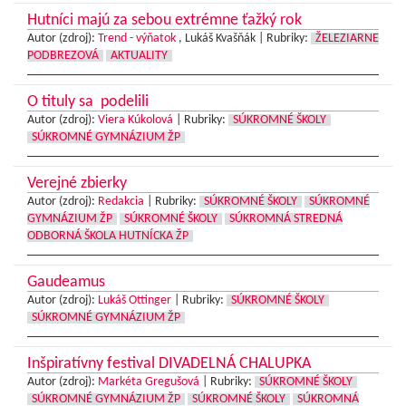
Hutníci majú za sebou extrémne ťažký rok
Autor (zdroj):
Trend - výňatok
, Lukáš Kvašňák |
Rubriky:
ŽELEZIARNE
PODBREZOVÁ
AKTUALITY
O tituly sa podelili
Autor (zdroj):
Viera Kúkolová
|
Rubriky:
SÚKROMNÉ ŠKOLY
SÚKROMNÉ GYMNÁZIUM ŽP
Verejné zbierky
Autor (zdroj):
Redakcia
|
Rubriky:
SÚKROMNÉ ŠKOLY
SÚKROMNÉ
GYMNÁZIUM ŽP
SÚKROMNÉ ŠKOLY
SÚKROMNÁ STREDNÁ
ODBORNÁ ŠKOLA HUTNÍCKA ŽP
Gaudeamus
Autor (zdroj):
Lukáš Ottinger
|
Rubriky:
SÚKROMNÉ ŠKOLY
SÚKROMNÉ GYMNÁZIUM ŽP
Inšpiratívny festival DIVADELNÁ CHALUPKA
Autor (zdroj):
Markéta Gregušová
|
Rubriky:
SÚKROMNÉ ŠKOLY
SÚKROMNÉ GYMNÁZIUM ŽP
SÚKROMNÉ ŠKOLY
SÚKROMNÁ