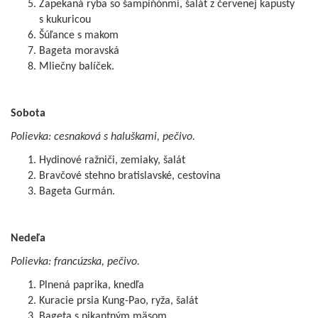
Zapekaná ryba so šampiňónmi, šalát z červenej kapusty
s kukuricou
Šúľance s makom
Bageta moravská
Mliečny balíček.
Sobota
Polievka: cesnaková s haluškami, pečivo.
Hydinové ražniči, zemiaky, šalát
Bravčové stehno bratislavské, cestovina
Bageta Gurmán.
Nedeľa
Polievka: francúzska, pečivo.
Plnená paprika, knedľa
Kuracie prsia Kung-Pao, ryža, šalát
Bageta s pikantným mäsom.