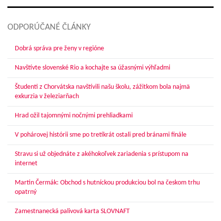
ODPORÚČANÉ ČLÁNKY
Dobrá správa pre ženy v regióne
Navštívte slovenské Rio a kochajte sa úžasnými výhľadmi
Študenti z Chorvátska navštívili našu školu, zážitkom bola najmä
exkurzia v železiarňach
Hrad ožil tajomnými nočnými prehliadkami
V pohárovej histórii sme po tretíkrát ostali pred bránami finále
Stravu si už objednáte z akéhokoľvek zariadenia s prístupom na
internet
Martin Čermák: Obchod s hutníckou produkciou bol na českom trhu
opatrný
Zamestnanecká palivová karta SLOVNAFT