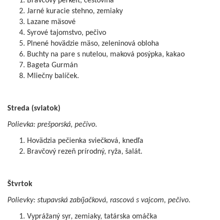
Bravčový perkelt, cestovina
Jarné kuracie stehno, zemiaky
Lazane mäsové
Syrové tajomstvo, pečivo
Plnené hovädzie mäso, zeleninová obloha
Buchty na pare s nutelou, maková posýpka, kakao
Bageta Gurmán
Mliečny balíček.
Streda
(sviatok)
Polievka: prešporská, pečivo.
Hovädzia pečienka sviečková, knedľa
Bravčový rezeň prírodný, ryža, šalát.
Štvrtok
Polievky: stupavská zabíjačková, rascová s vajcom, pečivo.
Vyprážaný syr, zemiaky, tatárska omáčka