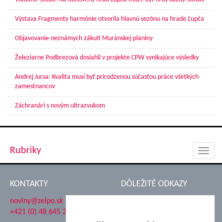
Výstava Fragmenty harmónie otvorila hlavnú sezónu na hrade Ľupča
Objavovanie neznámych zákutí Muránskej planiny
Železiarne Podbrezová dosiahli v projekte CPW vynikajúce výsledky
Andrej Jursa: Kvalita musí byť prirodzenou súčasťou práce všetkých
zamestnancov
Záchranári s novým ultrazvukom
Rubriky
Toggl
navig
KONTAKTY
DÔLEŽITÉ ODKAZY
noviny@zelpo.sk
Hrad Ľupča
+421 (0) 48 645 2711
Súkromná spojená škola ŽP