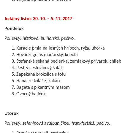
Jedálny lístok 30. 10. – 5. 11. 2017
Pondelok
Polievky: hŕstková, bulharská, pečivo.
Kuracie prsia na lesných hríboch, ryža, uhorka
Hovädzí guláš maďarský, knedľa
Štefanská sekaná pečienka, zemiakový prívarok, chlieb
Pestrý cestovinový šalát
Zapekaná brokolica s tofu
Hanácke koláče, kakao
Bageta s pikantným mäsom
Ovocný balíček.
Utorok
Polievky: zeleninová s rajbaničkou, frankfurtská, pečivo.