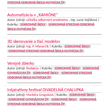
STREDNÁ ODBORNÁ ŠKOLA HUTNÍCKA ŽP
Automatizácia v „KAMIÓNE“
Autor (zdroj):
učiteľka odborných predmetov
, Ing. Lucia Vojčíková |
Rubriky:
SÚKROMNÉ ŠKOLY
SÚKROMNÁ STREDNÁ ODBORNÁ
ŠKOLA HUTNÍCKA ŽP
3D skenovanie a tlač modelov
Autor (zdroj):
Ing. P. Mlynarčík
|
Rubriky:
SÚKROMNÉ ŠKOLY
SÚKROMNÁ STREDNÁ ODBORNÁ ŠKOLA HUTNÍCKA ŽP
Verejné zbierky
Autor (zdroj):
Redakcia
|
Rubriky:
SÚKROMNÉ ŠKOLY
SÚKROMNÉ
GYMNÁZIUM ŽP
SÚKROMNÉ ŠKOLY
SÚKROMNÁ STREDNÁ
ODBORNÁ ŠKOLA HUTNÍCKA ŽP
Inšpiratívny festival DIVADELNÁ CHALUPKA
Autor (zdroj):
Markéta Gregušová
|
Rubriky:
SÚKROMNÉ ŠKOLY
SÚKROMNÉ GYMNÁZIUM ŽP
SÚKROMNÉ ŠKOLY
SÚKROMNÁ
STREDNÁ ODBORNÁ ŠKOLA HUTNÍCKA ŽP