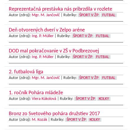
Reprezentačná prestávka nás pribrzdila v rozlete
Autor (zdroj):
Mgr. M. Jančovič
|
Rubriky:
ŠPORT V ŽP
FUTBAL
Deň otvorených dverí v Zelpo aréne
Autor (zdroj):
Ing. P. Müller
|
Rubriky:
ŠPORT V ŽP
FUTBAL
DOD mal pokračovanie v ZŠ v Podbrezovej
Autor (zdroj):
Ing. P. Müller
|
Rubriky:
ŠPORT V ŽP
FUTBAL
2. futbalová liga
Autor (zdroj):
Mgr. M. Jančovič
|
Rubriky:
ŠPORT V ŽP
FUTBAL
1. ročník Pohára mládeže
Autor (zdroj):
Viera Kúkolová
|
Rubriky:
ŠPORT V ŽP
KOLKY
Bronz zo Svetového pohára družstiev 2017
Autor (zdroj):
M. Kozák
|
Rubriky:
ŠPORT V ŽP
KOLKY