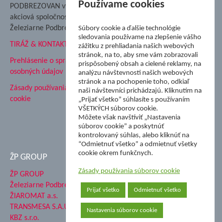
Nadácia Železiarne
Používame cookies
PODBREZOVAN vydáva
Podbrezová
akciová spoločnosť
Hutnícke múzeum
Železiarne Podbrezová
Súbory cookie a ďalšie technológie
ŽP Informatika s.r.o.
sledovania používame na zlepšenie vášho
TIRÁŽ & KONTAKT
ŠK Železiarne Podbrezová
zážitku z prehliadania našich webových
stránok, na to, aby sme vám zobrazovali
Tále a.s.
Prehlásenie o spracovaní
prispôsobený obsah a cielené reklamy, na
osobných údajov
analýzu návštevnosti našich webových
stránok a na pochopenie toho, odkiaľ
Zásady používania súborov
naši návštevníci prichádzajú. Kliknutím na
cookie
„Prijať všetko” súhlasíte s používaním
VŠETKÝCH súborov cookie.
Môžete však navštíviť „Nastavenia
súborov cookie” a poskytnúť
kontrolovaný súhlas, alebo kliknúť na
“Odmietnuť všetko” a odmietnuť všetky
cookie okrem funkčnych.
ŽP GROUP
Zásady používania súborov cookie
ŽP GROUP
Železiarne Podbrezová a.s.
Prijať všetko
Odmietnuť všetko
ŽIAROMAT a.s.
TRANSMESA S.A.U.
Nastavenia súborov cookie
KBZ s.r.o.