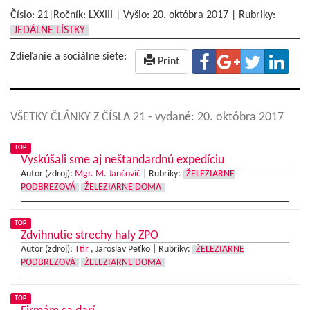
Číslo: 21|Ročník: LXXIII | Vyšlo:
20. októbra 2017
|
Rubriky:
JEDÁLNE LÍSTKY
Zdieľanie a sociálne siete:
Print
VŠETKY ČLÁNKY Z ČÍSLA 21
- vydané: 20. októbra 2017
TOP
Vyskúšali sme aj neštandardnú expedíciu
Autor (zdroj):
Mgr. M. Jančovič
|
Rubriky:
ŽELEZIARNE
PODBREZOVÁ
ŽELEZIARNE DOMA
TOP
Zdvihnutie strechy haly ZPO
Autor (zdroj):
Ttir
, Jaroslav Peťko |
Rubriky:
ŽELEZIARNE
PODBREZOVÁ
ŽELEZIARNE DOMA
TOP