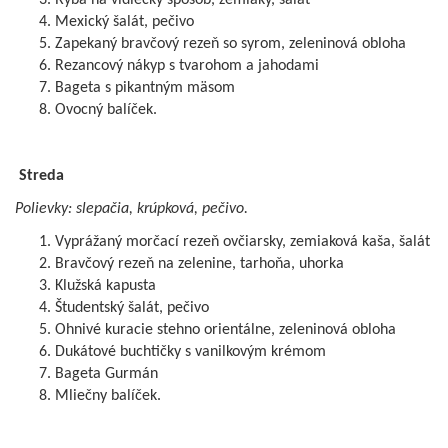
Ryba na vidiecky spôsob, zemiaky, šalát
Mexický šalát, pečivo
Zapekaný bravčový rezeň so syrom, zeleninová obloha
Rezancový nákyp s tvarohom a jahodami
Bageta s pikantným mäsom
Ovocný balíček.
Streda
Polievky: slepačia, krúpková, pečivo.
Vyprážaný morčací rezeň ovčiarsky, zemiaková kaša, šalát
Bravčový rezeň na zelenine, tarhoňa, uhorka
Klužská kapusta
Študentský šalát, pečivo
Ohnivé kuracie stehno orientálne, zeleninová obloha
Dukátové buchtičky s vanilkovým krémom
Bageta Gurmán
Mliečny balíček.