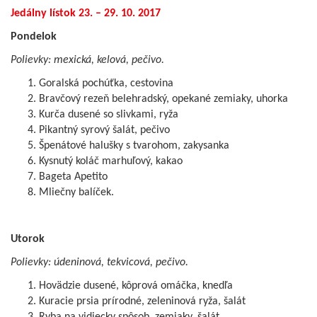
Jedálny lístok 23. – 29. 10. 2017
Pondelok
Polievky: mexická, kelová, pečivo.
Goralská pochúťka, cestovina
Bravčový rezeň belehradský, opekané zemiaky, uhorka
Kurča dusené so slivkami, ryža
Pikantný syrový šalát, pečivo
Špenátové halušky s tvarohom, zakysanka
Kysnutý koláč marhuľový, kakao
Bageta Apetito
Mliečny balíček.
Utorok
Polievky: údeninová, tekvicová, pečivo.
Hovädzie dusené, kôprová omáčka, knedľa
Kuracie prsia prírodné, zeleninová ryža, šalát