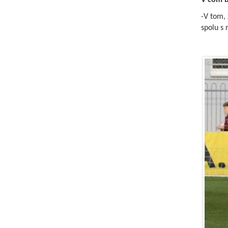
V čom b
-V tom, 
spolu s