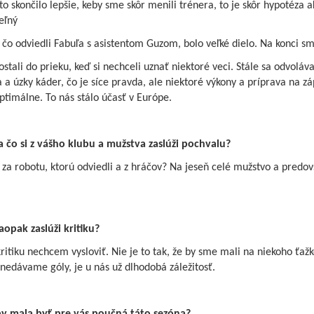
 to skončilo lepšie, keby sme skôr menili trénera, to je skôr hypotéza a
eľný
, čo odviedli Fabuľa s asistentom Guzom, bolo veľké dielo. Na konci s
ostali do prieku, keď si nechceli uznať niektoré veci. Stále sa odvoláva
 a úzky káder, čo je síce pravda, ale niektoré výkony a príprava na z
ptimálne. To nás stálo účasť v Európe.
a čo si z vášho klubu a mužstva zaslúži pochvalu?
 za robotu, ktorú odviedli a z hráčov? Na jeseň celé mužstvo a predo
aopak zaslúži kritiku?
ritiku nechcem vysloviť. Nie je to tak, že by sme mali na niekoho ťažk
 nedávame góly, je u nás už dlhodobá záležitosť.