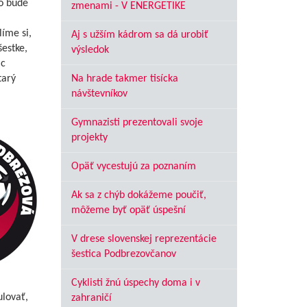
o bude
zmenami - V ENERGETIKE
líme si,
Aj s užším kádrom sa dá urobiť
šestke,
výsledok
ac
tarý
Na hrade takmer tisícka
návštevníkov
Gymnazisti prezentovali svoje
projekty
Opäť vycestujú za poznaním
Ak sa z chýb dokážeme poučiť,
môžeme byť opäť úspešní
V drese slovenskej reprezentácie
šestica Podbrezovčanov
Cyklisti žnú úspechy doma i v
ulovať,
zahraničí