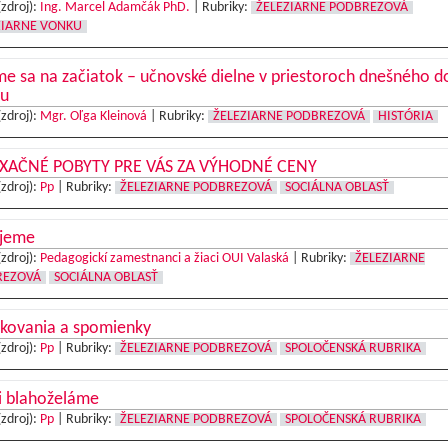
(zdroj):
Ing. Marcel Adamčák PhD.
|
Rubriky:
ŽELEZIARNE PODBREZOVÁ
ZIARNE VONKU
e sa na začiatok – učnovské dielne v priestoroch dnešného 
tu
(zdroj):
Mgr. Oľga Kleinová
|
Rubriky:
ŽELEZIARNE PODBREZOVÁ
HISTÓRIA
XAČNÉ POBYTY PRE VÁS ZA VÝHODNÉ CENY
(zdroj):
Pp
|
Rubriky:
ŽELEZIARNE PODBREZOVÁ
SOCIÁLNA OBLASŤ
jeme
(zdroj):
Pedagogickí zamestnanci a žiaci OUI Valaská
|
Rubriky:
ŽELEZIARNE
REZOVÁ
SOCIÁLNA OBLASŤ
kovania a spomienky
(zdroj):
Pp
|
Rubriky:
ŽELEZIARNE PODBREZOVÁ
SPOLOČENSKÁ RUBRIKA
i blahoželáme
(zdroj):
Pp
|
Rubriky:
ŽELEZIARNE PODBREZOVÁ
SPOLOČENSKÁ RUBRIKA