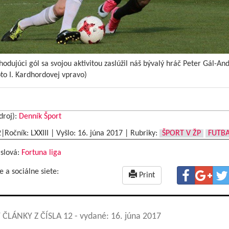
hodujúci gól sa svojou aktivitou zaslúžil náš bývalý hráč Peter Gál-An
oto I. Kardhordovej vpravo)
droj):
Denník Šport
2|Ročník: LXXIII | Vyšlo:
16. júna 2017
|
Rubriky:
ŠPORT V ŽP
FUTB
 slová:
Fortuna liga
e a sociálne siete:
Print
 ČLÁNKY Z ČÍSLA 12
- vydané: 16. júna 2017