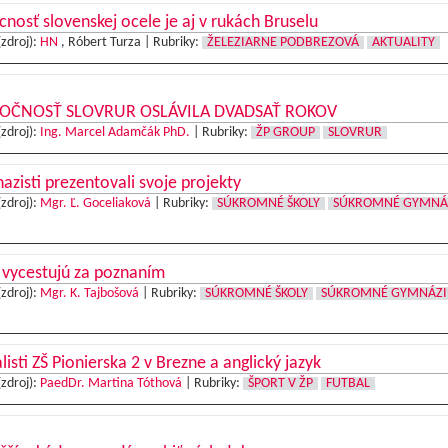
nosť slovenskej ocele je aj v rukách Bruselu
(zdroj):
HN
, Róbert Turza |
Rubriky:
ŽELEZIARNE PODBREZOVÁ
AKTUALITY
OČNOSŤ SLOVRUR OSLÁVILA DVADSAŤ ROKOV
(zdroj):
Ing. Marcel Adamčák PhD.
|
Rubriky:
ŽP GROUP
SLOVRUR
zisti prezentovali svoje projekty
(zdroj):
Mgr. Ľ. Goceliaková
|
Rubriky:
SÚKROMNÉ ŠKOLY
SÚKROMNÉ GYMNÁ
 vycestujú za poznaním
(zdroj):
Mgr. K. Tajbošová
|
Rubriky:
SÚKROMNÉ ŠKOLY
SÚKROMNÉ GYMNÁZ
listi ZŠ Pionierska 2 v Brezne a anglický jazyk
(zdroj):
PaedDr. Martina Tóthová
|
Rubriky:
ŠPORT V ŽP
FUTBAL