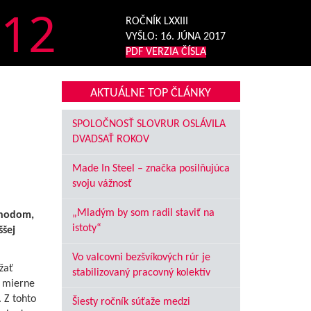
12
ROČNÍK LXXIII
VYŠLO:
16. JÚNA 2017
PDF VERZIA ČÍSLA
AKTUÁLNE TOP ČLÁNKY
SPOLOČNOSŤ SLOVRUR OSLÁVILA
DVADSAŤ ROKOV
Made In Steel – značka posilňujúca
svoju vážnosť
„Mladým by som radil staviť na
chodom,
istoty“
ššej
Vo valcovni bezšvíkových rúr je
žať
stabilizovaný pracovný kolektív
 mierne
 Z tohto
Šiesty ročník súťaže medzi