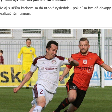
y mala byť pre vás poučná táto sezóna?
že aj s užším kádrom sa dá urobiť výsledok – pokiaľ sa tím dá dokopy
 realizačným tímom.