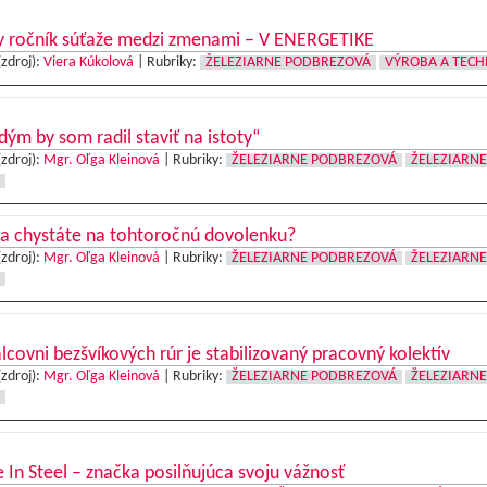
ty ročník súťaže medzi zmenami – V ENERGETIKE
(zdroj):
Viera Kúkolová
|
Rubriky:
ŽELEZIARNE PODBREZOVÁ
VÝROBA A TECH
ým by som radil staviť na istoty“
(zdroj):
Mgr. Oľga Kleinová
|
Rubriky:
ŽELEZIARNE PODBREZOVÁ
ŽELEZIARNE
sa chystáte na tohtoročnú dovolenku?
(zdroj):
Mgr. Oľga Kleinová
|
Rubriky:
ŽELEZIARNE PODBREZOVÁ
ŽELEZIARNE
lcovni bezšvíkových rúr je stabilizovaný pracovný kolektív
(zdroj):
Mgr. Oľga Kleinová
|
Rubriky:
ŽELEZIARNE PODBREZOVÁ
ŽELEZIARNE
In Steel – značka posilňujúca svoju vážnosť