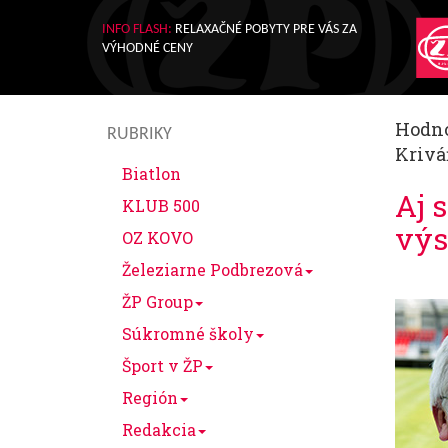
INFO FLASH:
RELAXAČNÉ POBYTY PRE VÁS ZA
VÝHODNÉ CENY
Hodno
RUBRIKY
Krivá
Biatlon
Aj 
KLUB 500
výs
OZ KOVO
Železiarne Podbrezová
ŽP Group
Súkromné školy
Šport v ŽP
Región
Redakcia