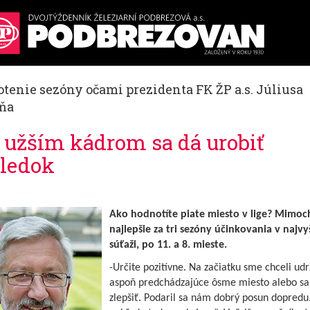
tenie sezóny očami prezidenta FK ŽP a.s. Júliusa
ňa
s užším kádrom sa dá urobiť
ledok
Ako hodnotíte piate miesto v lige? Mimo
najlepšie za tri sezóny účinkovania v najvy
súťaži, po 11. a 8. mieste.
-Určite pozitívne. Na začiatku sme chceli udr
aspoň predchádzajúce ôsme miesto alebo sa
zlepšiť. Podaril sa nám dobrý posun dopredu.