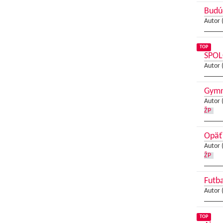
Budúc
Autor 
TOP
SPOL
Autor 
Gymna
Autor 
ŽP
Opäť
Autor 
ŽP
Futba
Autor 
TOP