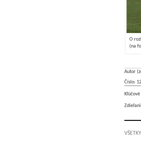
O roz
(na f
Autor (z
Číslo: 1
Kľúčové
Zdieľani
VŠETKY