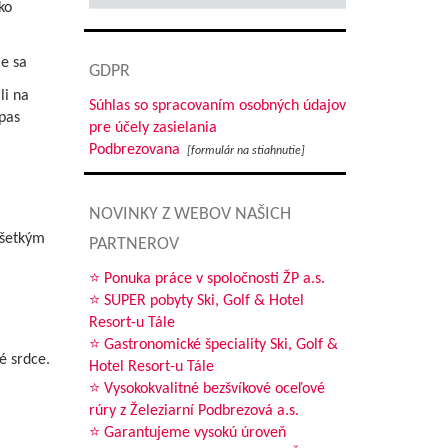
ko
me sa
GDPR
li na
Súhlas so spracovaním osobných údajov
ápas
pre účely zasielania
Podbrezovana
[formulár na stiahnutie]
NOVINKY Z WEBOV NAŠICH
všetkým
PARTNEROV
⭐ Ponuka práce v spoločnosti ŽP a.s.
⭐ SUPER pobyty Ski, Golf & Hotel
Resort-u Tále
⭐ Gastronomické špeciality Ski, Golf &
é srdce.
Hotel Resort-u Tále
⭐ Vysokokvalitné bezšvíkové oceľové
rúry z Železiarní Podbrezová a.s.
⭐ Garantujeme vysokú úroveň