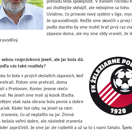
pohľadu teda spokojnosť. V ďalšom ročníku t
asi zložitejšie obhájiť, ale nebojíme sa toho.
Uvidíme, čo prinesie nový systém v lige, mys
že spravodlivejší. Keďže sme skončili v prvej 
podľa starého by sme mohli hrať prvý raz vi
zápasov doma, ale my sme vždy vraveli, že s
ravodlivý.
 sebou rozprávkovú jeseň, ale jar bola zlá.
odľa vás také rozdiely?
ka to bola v prvých desiatich zápasoch, keď
rehrali. Potom sme prehrali, doma
ali s Prešovom. Koniec jesene niečo
al. Na jeseň sme mali aj kúsok šťastia.
etkým však naša obrana bola pevná a dobre
uciak. Káder bol úzky, na jeseň sa nám
 zranenia, čo už neplatilo na jar. Zimná
 bežala veľmi dobre, ale následné zranenia
áder zapríčinili, že sme jar zle rozbehli a už sa to s nami ťahalo. Špek