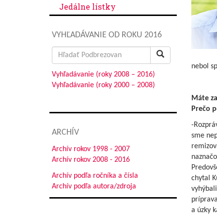
Jedálne lístky
VYHĽADÁVANIE OD ROKU 2016
Search
for:
nebol sp
Vyhľadávanie (roky 2008 – 2016)
Vyhľadávanie (roky 2000 – 2008)
Máte za
Prečo p
-Rozpráv
ARCHÍV
sme nep
remizov
Archív rokov 1998 - 2007
naznačov
Archív rokov 2008 - 2016
Predovš
Archív podľa ročníka a čísla
chytal K
Archív podľa autora/zdroja
vyhýbali
príprava
a úzky k