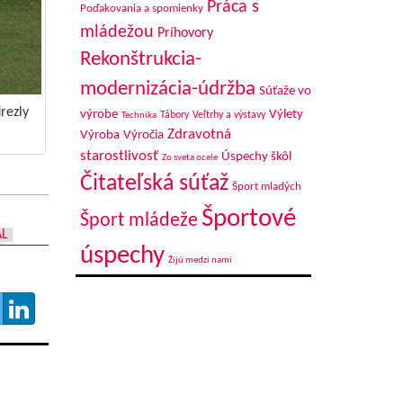
Práca s
Poďakovania a spomienky
mládežou
Príhovory
Rekonštrukcia-
modernizácia-údržba
Súťaže vo
drezly
výrobe
Výlety
Tábory
Veľtrhy a výstavy
Technika
Zdravotná
Výroba
Výročia
starostlivosť
Úspechy škôl
Zo sveta ocele
Čitateľská súťaž
Šport mladých
Športové
Šport mládeže
AL
úspechy
Žijú medzi nami