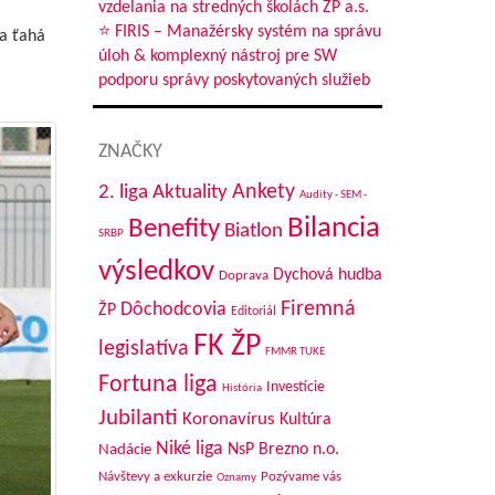
vzdelania na stredných školách ŽP a.s.
⭐ FIRIS – Manažérsky systém na správu
 a ťahá
úloh & komplexný nástroj pre SW
podporu správy poskytovaných služieb
ZNAČKY
Aktuality
Ankety
2. liga
Audity - SEM -
Bilancia
Benefity
Biatlon
SRBP
výsledkov
Dychová hudba
Doprava
Firemná
Dôchodcovia
ŽP
Editoriál
FK ŽP
legislatíva
FMMR TUKE
Fortuna liga
Investície
História
Jubilanti
Koronavírus
Kultúra
Niké liga
NsP Brezno n.o.
Nadácie
Návštevy a exkurzie
Pozývame vás
Oznamy