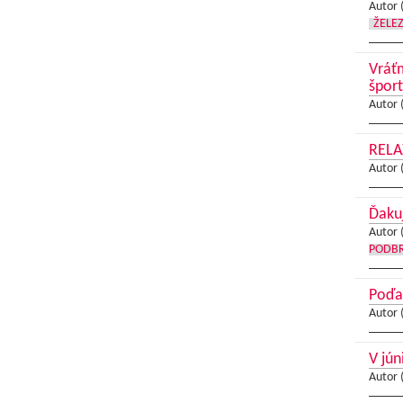
Autor 
ŽELE
Vráťm
špor
Autor 
RELA
Autor 
Ďaku
Autor 
PODB
Poďa
Autor 
V jún
Autor 