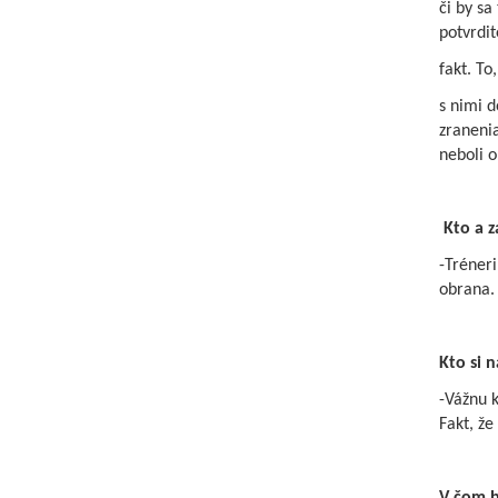
či by sa
potvrdit
fakt. To
s nimi d
zranenia
neboli o
Kto a z
-Tréneri
obrana.
Kto si n
-Vážnu k
Fakt, že