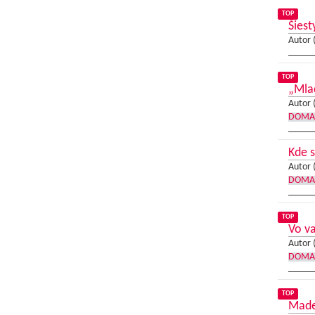
TOP
Šies
Autor 
TOP
„Mlad
Autor 
DOMA
Kde 
Autor 
DOMA
TOP
Vo va
Autor 
DOMA
TOP
Made 