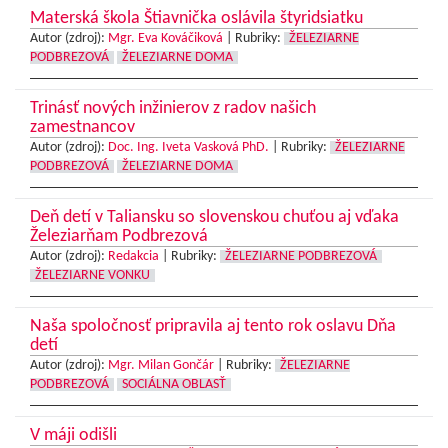
Materská škola Štiavnička oslávila štyridsiatku
Autor (zdroj):
Mgr. Eva Kováčiková
|
Rubriky:
ŽELEZIARNE
PODBREZOVÁ
ŽELEZIARNE DOMA
Trinásť nových inžinierov z radov našich
zamestnancov
Autor (zdroj):
Doc. Ing. Iveta Vasková PhD.
|
Rubriky:
ŽELEZIARNE
PODBREZOVÁ
ŽELEZIARNE DOMA
Deň detí v Taliansku so slovenskou chuťou aj vďaka
Železiarňam Podbrezová
Autor (zdroj):
Redakcia
|
Rubriky:
ŽELEZIARNE PODBREZOVÁ
ŽELEZIARNE VONKU
Naša spoločnosť pripravila aj tento rok oslavu Dňa
detí
Autor (zdroj):
Mgr. Milan Gončár
|
Rubriky:
ŽELEZIARNE
PODBREZOVÁ
SOCIÁLNA OBLASŤ
V máji odišli