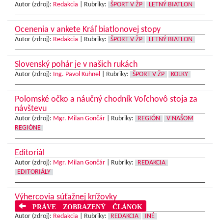
Autor (zdroj):
Redakcia
|
Rubriky:
ŠPORT V ŽP
LETNÝ BIATLON
Ocenenia v ankete Kráľ biatlonovej stopy
Autor (zdroj):
Redakcia
|
Rubriky:
ŠPORT V ŽP
LETNÝ BIATLON
Slovenský pohár je v našich rukách
Autor (zdroj):
Ing. Pavol Kühnel
|
Rubriky:
ŠPORT V ŽP
KOLKY
Polomské očko a náučný chodník Voľchovô stoja za
návštevu
Autor (zdroj):
Mgr. Milan Gončár
|
Rubriky:
REGIÓN
V NAŠOM
REGIÓNE
Editoriál
Autor (zdroj):
Mgr. Milan Gončár
|
Rubriky:
REDAKCIA
EDITORIÁLY
Výhercovia súťažnej krížovky
PRÁVE ZOBRAZENÝ ČLÁNOK
Autor (zdroj):
Redakcia
|
Rubriky:
REDAKCIA
INÉ