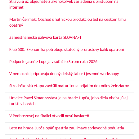
Stravu si už objednáte z akéhokoľvek zariadenia s prístupom na
internet
Martin Čermák: Obchod s hutníckou produkciou bol na českom trhu
opatrný
Zamestnanecká palivová karta SLOVNAFT
Klub 500: Ekonomika potrebuje skutočný prorastový balík opatrení
Podporte jaseň z Lopeja v súťaži o Strom roka 2026
V nemocnici pripravujú denný detský tábor i jesenné workshopy
Stredoškolskú etapu zavŕšili maturitou a prijatím do rodiny železiarov
Umelec Pavel Siman vystavuje na hrade Ľupča, jeho diela obdivujú aj
turisti v horách
V Podbrezovej na Skalici otvorili novú kaviareň
Leto na hrade Ľupča opäť spestria zaujímavé sprievodné podujatia