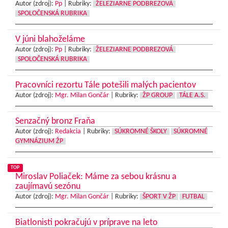
Autor (zdroj):
Pp
|
Rubriky:
ŽELEZIARNE PODBREZOVÁ
SPOLOČENSKÁ RUBRIKA
V júni blahoželáme
Autor (zdroj):
Pp
|
Rubriky:
ŽELEZIARNE PODBREZOVÁ
SPOLOČENSKÁ RUBRIKA
Pracovníci rezortu Tále potešili malých pacientov
Autor (zdroj):
Mgr. Milan Gončár
|
Rubriky:
ŽP GROUP
TÁLE A.S.
Senzačný bronz Fraňa
Autor (zdroj):
Redakcia
|
Rubriky:
SÚKROMNÉ ŠKOLY
SÚKROMNÉ
GYMNÁZIUM ŽP
TOP
Miroslav Poliaček: Máme za sebou krásnu a
zaujímavú sezónu
Autor (zdroj):
Mgr. Milan Gončár
|
Rubriky:
ŠPORT V ŽP
FUTBAL
Biatlonisti pokračujú v príprave na leto