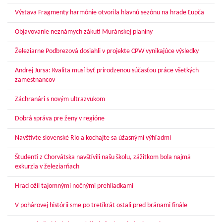
Výstava Fragmenty harmónie otvorila hlavnú sezónu na hrade Ľupča
Objavovanie neznámych zákutí Muránskej planiny
Železiarne Podbrezová dosiahli v projekte CPW vynikajúce výsledky
Andrej Jursa: Kvalita musí byť prirodzenou súčasťou práce všetkých
zamestnancov
Záchranári s novým ultrazvukom
Dobrá správa pre ženy v regióne
Navštívte slovenské Rio a kochajte sa úžasnými výhľadmi
Študenti z Chorvátska navštívili našu školu, zážitkom bola najmä
exkurzia v železiarňach
Hrad ožil tajomnými nočnými prehliadkami
V pohárovej histórii sme po tretíkrát ostali pred bránami finále