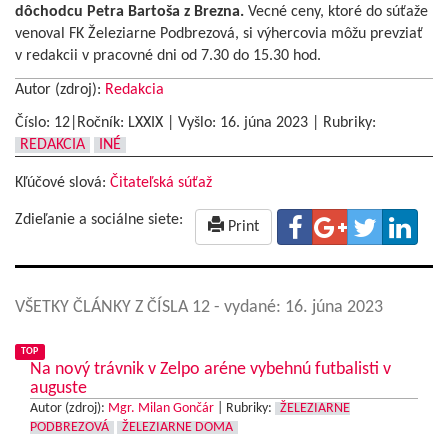
dôchodcu Petra Bartoša z Brezna.
Vecné ceny, ktoré do súťaže
venoval FK Železiarne Podbrezová, si výhercovia môžu prevziať
v redakcii v pracovné dni od 7.30 do 15.30 hod.
Autor (zdroj):
Redakcia
Číslo: 12|Ročník: LXXIX | Vyšlo:
16. júna 2023
|
Rubriky:
REDAKCIA
INÉ
Kľúčové slová:
Čitateľská súťaž
Zdieľanie a sociálne siete:
Print
VŠETKY ČLÁNKY Z ČÍSLA 12
- vydané: 16. júna 2023
TOP
Na nový trávnik v Zelpo aréne vybehnú futbalisti v
auguste
Autor (zdroj):
Mgr. Milan Gončár
|
Rubriky:
ŽELEZIARNE
PODBREZOVÁ
ŽELEZIARNE DOMA