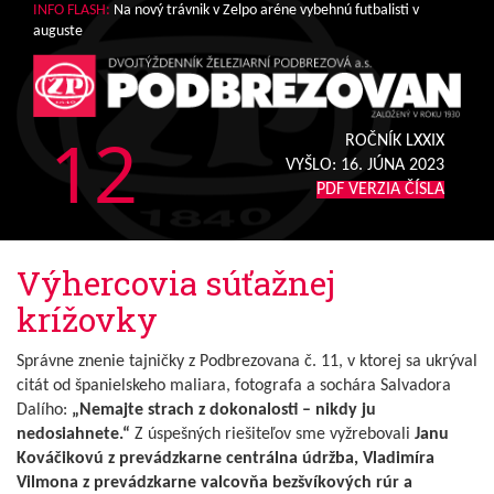
INFO FLASH:
Na nový trávnik v Zelpo aréne vybehnú futbalisti v
auguste
12
ROČNÍK LXXIX
VYŠLO:
16. JÚNA 2023
PDF VERZIA ČÍSLA
Výhercovia súťažnej
krížovky
Správne znenie tajničky z Podbrezovana č. 11, v ktorej sa ukrýval
citát od španielskeho maliara, fotografa a sochára Salvadora
Dalího:
„Nemajte strach z dokonalosti – nikdy ju
nedosiahnete.“
Z úspešných riešiteľov sme vyžrebovali
Janu
Kováčikovú z prevádzkarne centrálna údržba, Vladimíra
Vilmona z prevádzkarne valcovňa bezšvíkových rúr a