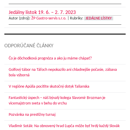
Jedálny lístok 19. 6. – 2. 7. 2023
Autor (zdroj):
ŽP Gastro-servis s.r.o.
|
Rubriky:
JEDÁLNE LÍSTKY
ODPORÚČANÉ ČLÁNKY
Čo je dôchodková prognóza a ako ju máme chápať?
Golfový tábor na Táľoch nepokazilo ani chladnejšie počasie, zábava
bola výborná
V regióne Apúlia pocítite skutočný dotyk Talianska
Fantastický úspech – náš bývalý kolega Slavomír Brozman je
vicemajstrom sveta v behu do vrchu
Pozvánka na prestížny turnaj
Vladimír Soták: Na obnovený hrad Ľupča môže byť hrdý každý Slovák