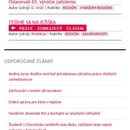
Oslavovali 65. výročie založenia
Autor (zdroj):
D. Oráč
|
Rubriky:
REGIÓN
V NAŠOM REGIÓNE
TEŠÍME SA NA JEŽIŠKA
PRÁVE ZOBRAZENÝ ČLÁNOK
Autor (zdroj):
Redakcia
|
Rubriky:
REGIÓN
ZAUJÍMAVOSTI
ODPORÚČANÉ ČLÁNKY
Andrej Jursa: Kvalita musí byť prirodzenou súčasťou práce všetkých
zamestnancov
Záchranári s novým ultrazvukom
Dobrá správa pre ženy v regióne
Navštívte slovenské Rio a kochajte sa úžasnými výhľadmi
Študenti z Chorvátska navštívili našu školu, zážitkom bola najmä