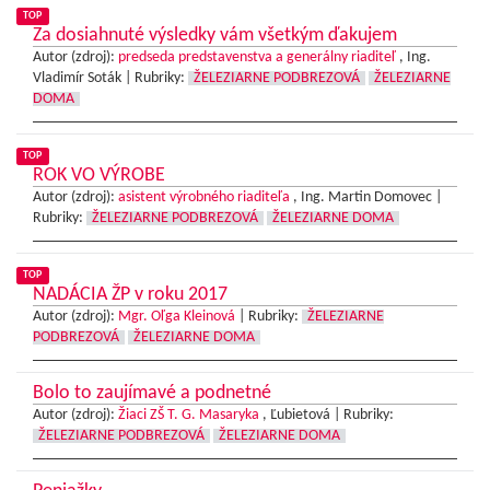
TOP
Za dosiahnuté výsledky vám všetkým ďakujem
Autor (zdroj):
predseda predstavenstva a generálny riaditeľ
, Ing.
Vladimír Soták |
Rubriky:
ŽELEZIARNE PODBREZOVÁ
ŽELEZIARNE
DOMA
TOP
ROK VO VÝROBE
Autor (zdroj):
asistent výrobného riaditeľa
, Ing. Martin Domovec |
Rubriky:
ŽELEZIARNE PODBREZOVÁ
ŽELEZIARNE DOMA
TOP
NADÁCIA ŽP v roku 2017
Autor (zdroj):
Mgr. Oľga Kleinová
|
Rubriky:
ŽELEZIARNE
PODBREZOVÁ
ŽELEZIARNE DOMA
Bolo to zaujímavé a podnetné
Autor (zdroj):
Žiaci ZŠ T. G. Masaryka
, Ľubietová |
Rubriky:
ŽELEZIARNE PODBREZOVÁ
ŽELEZIARNE DOMA