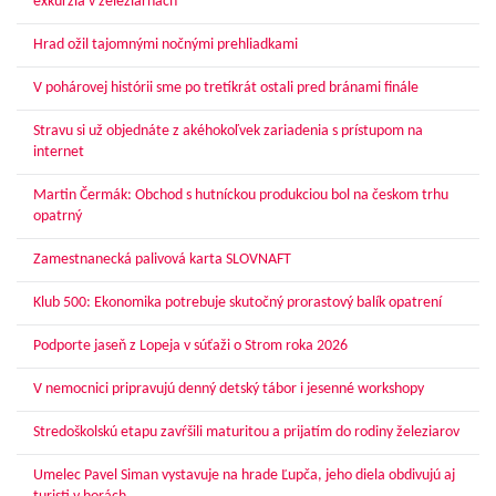
exkurzia v železiarňach
Hrad ožil tajomnými nočnými prehliadkami
V pohárovej histórii sme po tretíkrát ostali pred bránami finále
Stravu si už objednáte z akéhokoľvek zariadenia s prístupom na
internet
Martin Čermák: Obchod s hutníckou produkciou bol na českom trhu
opatrný
Zamestnanecká palivová karta SLOVNAFT
Klub 500: Ekonomika potrebuje skutočný prorastový balík opatrení
Podporte jaseň z Lopeja v súťaži o Strom roka 2026
V nemocnici pripravujú denný detský tábor i jesenné workshopy
Stredoškolskú etapu zavŕšili maturitou a prijatím do rodiny železiarov
Umelec Pavel Siman vystavuje na hrade Ľupča, jeho diela obdivujú aj