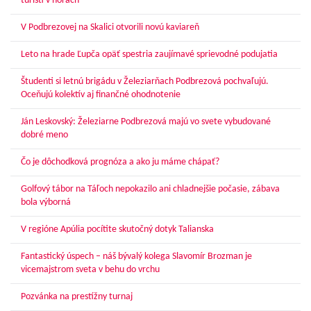
turisti v horách
V Podbrezovej na Skalici otvorili novú kaviareň
Leto na hrade Ľupča opäť spestria zaujímavé sprievodné podujatia
Študenti si letnú brigádu v Železiarňach Podbrezová pochvaľujú.
Oceňujú kolektív aj finančné ohodnotenie
Ján Leskovský: Železiarne Podbrezová majú vo svete vybudované
dobré meno
Čo je dôchodková prognóza a ako ju máme chápať?
Golfový tábor na Táľoch nepokazilo ani chladnejšie počasie, zábava
bola výborná
V regióne Apúlia pocítite skutočný dotyk Talianska
Fantastický úspech – náš bývalý kolega Slavomír Brozman je
vicemajstrom sveta v behu do vrchu
Pozvánka na prestížny turnaj