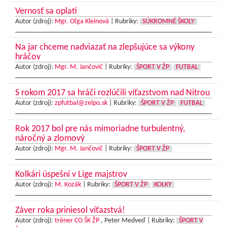
Vernosť sa oplatí
Autor (zdroj):
Mgr. Oľga Kleinová
|
Rubriky:
SÚKROMNÉ ŠKOLY
Na jar chceme nadviazať na zlepšujúce sa výkony
hráčov
Autor (zdroj):
Mgr. M. Jančovič
|
Rubriky:
ŠPORT V ŽP
FUTBAL
S rokom 2017 sa hráči rozlúčili víťazstvom nad Nitrou
Autor (zdroj):
zpfutbal@zelpo.sk
|
Rubriky:
ŠPORT V ŽP
FUTBAL
Rok 2017 bol pre nás mimoriadne turbulentný,
náročný a zlomový
Autor (zdroj):
Mgr. M. Jančovič
|
Rubriky:
ŠPORT V ŽP
Kolkári úspešní v Lige majstrov
Autor (zdroj):
M. Kozák
|
Rubriky:
ŠPORT V ŽP
KOLKY
Záver roka priniesol víťazstvá!
Autor (zdroj):
tréner CO ŠK ŽP
, Peter Medveď |
Rubriky:
ŠPORT V