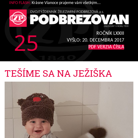
INFO FLASH:
Krásne Vianoce prajeme vám všetkým...
25
ROČNÍK LXXIII
VYŠLO:
20. DECEMBRA 2017
PDF VERZIA ČÍSLA
TEŠÍME SA NA JEŽIŠKA