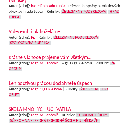
Peniažky
Autor (zdroj):
kastelán hradu Ľupča
, referentka správy pamiatkových
objektov hradu Ľupča |
Rubriky:
ŽELEZIARNE PODBREZOVÁ
HRAD
ĽUPČA
V decembri blahoželáme
Autor (zdroj):
Pp
|
Rubriky:
ŽELEZIARNE PODBREZOVÁ
SPOLOČENSKÁ RUBRIKA
Krásne Vianoce prajeme vám všetkým…
Autor (zdroj):
Mgr. M. Jančovič
, Mgr. Oľga Kleinová |
Rubriky:
ŽP
GROUP
Len poctivou prácou dosiahnete úspech
Autor (zdroj):
Mgr. Oľga Kleinová
|
Rubriky:
ŽP GROUP
EKO
QELET
ŠKOLA MNOHÝCH UCHVÁTILA
Autor (zdroj):
Mgr. M. Jančovič
|
Rubriky:
SÚKROMNÉ ŠKOLY
SÚKROMNÁ STREDNÁ ODBORNÁ ŠKOLA HUTNÍCKA ŽP