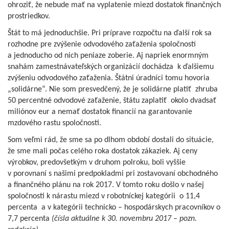
ohroziť, že nebude mať na vyplatenie miezd dostatok finančných
prostriedkov.
Štát to má jednoduchšie. Pri príprave rozpočtu na ďalší rok sa
rozhodne pre zvýšenie odvodového zaťaženia spoločností
a jednoducho od nich peniaze zoberie. Aj napriek enormným
snahám zamestnávateľských organizácií dochádza k ďalšiemu
zvýšeniu odvodového zaťaženia. Štátni úradníci tomu hovoria
„solidárne“. Nie som presvedčený, že je solidárne platiť zhruba
50 percentné odvodové zaťaženie, štátu zaplatiť okolo dvadsať
miliónov eur a nemať dostatok financií na garantovanie
mzdového rastu spoločnosti.
Som veľmi rád, že sme sa po dlhom období dostali do situácie,
že sme mali počas celého roka dostatok zákaziek. Aj ceny
výrobkov, predovšetkým v druhom polroku, boli vyššie
v porovnaní s našimi predpokladmi pri zostavovaní obchodného
a finančného plánu na rok 2017. V tomto roku došlo v našej
spoločnosti k nárastu miezd v robotníckej kategórii o 11,4
percenta a v kategórii technicko – hospodárskych pracovníkov o
7,7 percenta
(čísla aktuálne k 30. novembru 2017 – pozn.