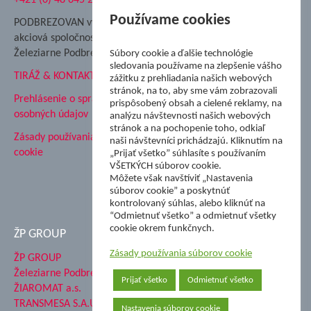
+421 (0) 48 645 2711
Súkromná spojená škola ŽP
Nadácia Železiarne
Používame cookies
PODBREZOVAN vydáva
Podbrezová
akciová spoločnosť
Hutnícke múzeum
Železiarne Podbrezová
Súbory cookie a ďalšie technológie
ŽP Informatika s.r.o.
sledovania používame na zlepšenie vášho
TIRÁŽ & KONTAKT
ŠK Železiarne Podbrezová
zážitku z prehliadania našich webových
stránok, na to, aby sme vám zobrazovali
Tále a.s.
Prehlásenie o spracovaní
prispôsobený obsah a cielené reklamy, na
osobných údajov
analýzu návštevnosti našich webových
stránok a na pochopenie toho, odkiaľ
Zásady používania súborov
naši návštevníci prichádzajú. Kliknutím na
cookie
„Prijať všetko” súhlasíte s používaním
VŠETKÝCH súborov cookie.
Môžete však navštíviť „Nastavenia
súborov cookie” a poskytnúť
kontrolovaný súhlas, alebo kliknúť na
“Odmietnuť všetko” a odmietnuť všetky
cookie okrem funkčnych.
ŽP GROUP
Zásady používania súborov cookie
ŽP GROUP
Železiarne Podbrezová a.s.
Prijať všetko
Odmietnuť všetko
ŽIAROMAT a.s.
TRANSMESA S.A.U.
Nastavenia súborov cookie