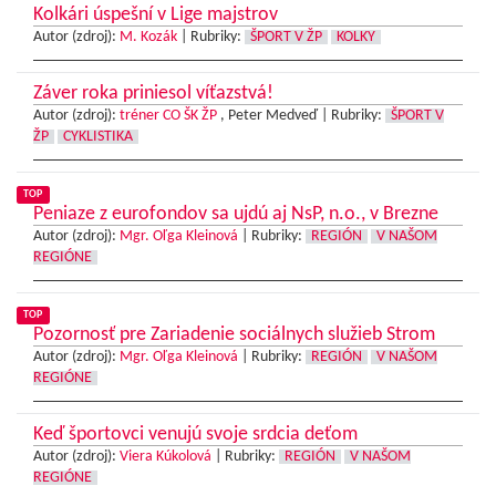
Kolkári úspešní v Lige majstrov
Autor (zdroj):
M. Kozák
|
Rubriky:
ŠPORT V ŽP
KOLKY
Záver roka priniesol víťazstvá!
Autor (zdroj):
tréner CO ŠK ŽP
, Peter Medveď |
Rubriky:
ŠPORT V
ŽP
CYKLISTIKA
TOP
Peniaze z eurofondov sa ujdú aj NsP, n.o., v Brezne
Autor (zdroj):
Mgr. Oľga Kleinová
|
Rubriky:
REGIÓN
V NAŠOM
REGIÓNE
TOP
Pozornosť pre Zariadenie sociálnych služieb Strom
Autor (zdroj):
Mgr. Oľga Kleinová
|
Rubriky:
REGIÓN
V NAŠOM
REGIÓNE
Keď športovci venujú svoje srdcia deťom
Autor (zdroj):
Viera Kúkolová
|
Rubriky:
REGIÓN
V NAŠOM
REGIÓNE