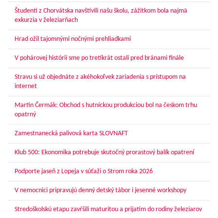
Študenti z Chorvátska navštívili našu školu, zážitkom bola najmä
exkurzia v železiarňach
Hrad ožil tajomnými nočnými prehliadkami
V pohárovej histórii sme po tretíkrát ostali pred bránami finále
Stravu si už objednáte z akéhokoľvek zariadenia s prístupom na
internet
Martin Čermák: Obchod s hutníckou produkciou bol na českom trhu
opatrný
Zamestnanecká palivová karta SLOVNAFT
Klub 500: Ekonomika potrebuje skutočný prorastový balík opatrení
Podporte jaseň z Lopeja v súťaži o Strom roka 2026
V nemocnici pripravujú denný detský tábor i jesenné workshopy
Stredoškolskú etapu zavŕšili maturitou a prijatím do rodiny železiarov