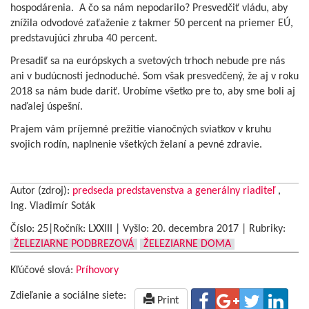
hospodárenia. A čo sa nám nepodarilo? Presvedčiť vládu, aby
znížila odvodové zaťaženie z takmer 50 percent na priemer EÚ,
predstavujúci zhruba 40 percent.
Presadiť sa na európskych a svetových trhoch nebude pre nás
ani v budúcnosti jednoduché. Som však presvedčený, že aj v roku
2018 sa nám bude dariť. Urobíme všetko pre to, aby sme boli aj
naďalej úspešní.
Prajem vám príjemné prežitie vianočných sviatkov v kruhu
svojich rodín, naplnenie všetkých želaní a pevné zdravie.
Autor (zdroj):
predseda predstavenstva a generálny riaditeľ
,
Ing. Vladimír Soták
Číslo: 25|Ročník: LXXIII | Vyšlo:
20. decembra 2017
|
Rubriky:
ŽELEZIARNE PODBREZOVÁ
ŽELEZIARNE DOMA
Kľúčové slová:
Príhovory
Zdieľanie a sociálne siete:
Print