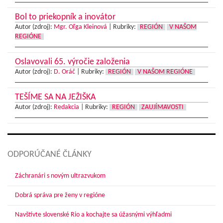
Bol to priekopník a inovátor
Autor (zdroj):
Mgr. Oľga Kleinová
|
Rubriky:
REGIÓN
V NAŠOM
REGIÓNE
Oslavovali 65. výročie založenia
Autor (zdroj):
D. Oráč
|
Rubriky:
REGIÓN
V NAŠOM REGIÓNE
TEŠÍME SA NA JEŽIŠKA
Autor (zdroj):
Redakcia
|
Rubriky:
REGIÓN
ZAUJÍMAVOSTI
ODPORÚČANÉ ČLÁNKY
Záchranári s novým ultrazvukom
Dobrá správa pre ženy v regióne
Navštívte slovenské Rio a kochajte sa úžasnými výhľadmi