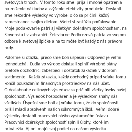
svetových trhoch. V tomto roku sme prijali mnohé opatrenia
na zníženie nákladov a zvýšenie efektivity produkcie. Dosiahli
sme rekordné výsledky vo výrobe, o čo sa pričinil každý
zamestnanec svojim dielom. Všetci si zaslúžia poďakovanie.
Moje poďakovanie patrí aj všetkým dcérskym spoločnostiam, na
Slovensku i v zahraničí. Železiarne Podbrezová patria vo svojom
odbore k svetovej špičke a na to môže byť každý z nás právom
hrdý.
Položme si otázku, prečo sme boli úspešní? Odpoveď je veľmi
jednoduchá. Ľudia vo výrobe dokázali splniť výrobné plány,
pretože obchodníci zabezpečili dostatok zákaziek v dobrom
sortimente. Každá zákazka, každý obchodný prípad vďaka tomu
končil poukázaním finančných prostriedkov na náš účet.
O dosiahnutie celkových výsledkov sa pričinili všetky úseky našej
spoločnosti. Výsledok hospodárenia je výsledkom snahy nás
všetkých. Úspešní sme boli aj vďaka tomu, že do spoločnosti
prišli mladí absolventi našich súkromných škôl. Veľmi dobré
výsledky dosiahli pracovníci nášho výskumného ústavu.
Pracovníci dcérskych spoločností splnili úlohy, ktoré im
prináležia. Aj oni majú svoj podiel na našom výsledku