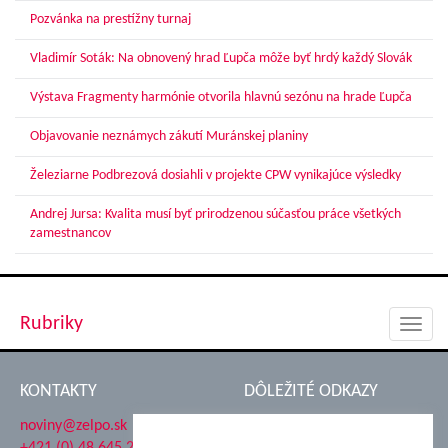
Pozvánka na prestížny turnaj
Vladimír Soták: Na obnovený hrad Ľupča môže byť hrdý každý Slovák
Výstava Fragmenty harmónie otvorila hlavnú sezónu na hrade Ľupča
Objavovanie neznámych zákutí Muránskej planiny
Železiarne Podbrezová dosiahli v projekte CPW vynikajúce výsledky
Andrej Jursa: Kvalita musí byť prirodzenou súčasťou práce všetkých
zamestnancov
Rubriky
Toggl
navig
KONTAKTY
DÔLEŽITÉ ODKAZY
noviny@zelpo.sk
Hrad Ľupča