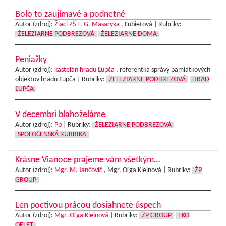
Bolo to zaujímavé a podnetné
Autor (zdroj):
Žiaci ZŠ T. G. Masaryka
, Ľubietová |
Rubriky:
ŽELEZIARNE PODBREZOVÁ
ŽELEZIARNE DOMA
Peniažky
Autor (zdroj):
kastelán hradu Ľupča
, referentka správy pamiatkových
objektov hradu Ľupča |
Rubriky:
ŽELEZIARNE PODBREZOVÁ
HRAD
ĽUPČA
V decembri blahoželáme
Autor (zdroj):
Pp
|
Rubriky:
ŽELEZIARNE PODBREZOVÁ
SPOLOČENSKÁ RUBRIKA
Krásne Vianoce prajeme vám všetkým…
Autor (zdroj):
Mgr. M. Jančovič
, Mgr. Oľga Kleinová |
Rubriky:
ŽP
GROUP
Len poctivou prácou dosiahnete úspech
Autor (zdroj):
Mgr. Oľga Kleinová
|
Rubriky:
ŽP GROUP
EKO
QELET