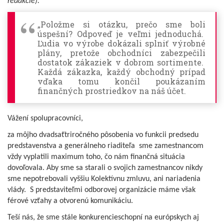
redakcie).
„Položme si otázku, prečo sme boli
úspešní? Odpoveď je veľmi jednoduchá.
Ľudia vo výrobe dokázali splniť výrobné
plány, pretože obchodníci zabezpečili
dostatok zákaziek v dobrom sortimente.
Každá zákazka, každý obchodný prípad
vďaka tomu končil poukázaním
finančných prostriedkov na náš účet.
Vážení spolupracovníci,
za môjho dvadsaťtriročného pôsobenia vo funkcii predsedu
predstavenstva a generálneho riaditeľa sme zamestnancom
vždy vyplatili maximum toho, čo nám finančná situácia
dovoľovala. Aby sme sa starali o svojich zamestnancov nikdy
sme nepotrebovali vyššiu Kolektívnu zmluvu, ani nariadenia
vlády. S predstaviteľmi odborovej organizácie máme však
férové vzťahy a otvorenú komunikáciu.
Teší nás, že sme stále konkurencieschopní na európskych aj