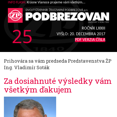
INFO FLASH:
Krásne Vianoce prajeme vám všetkým...
25
ROČNÍK LXXIII
VYŠLO:
20. DECEMBRA 2017
PDF VERZIA ČÍSLA
Prihovára sa vám predseda Predstavenstva ŽP
Ing. Vladimír Soták
Za dosiahnuté výsledky vám
všetkým ďakujem