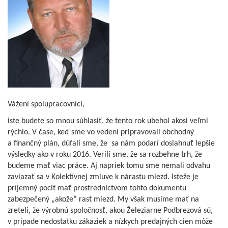
Vážení spolupracovníci,
iste budete so mnou súhlasiť, že tento rok ubehol akosi veľmi
rýchlo. V čase, keď sme vo vedení pripravovali obchodný
a finančný plán, dúfali sme, že sa nám podarí dosiahnuť lepšie
výsledky ako v roku 2016. Verili sme, že sa rozbehne trh, že
budeme mať viac práce. Aj napriek tomu sme nemali odvahu
zaviazať sa v Kolektívnej zmluve k nárastu miezd. Isteže je
príjemný pocit mať prostredníctvom tohto dokumentu
zabezpečený „akože“ rast miezd. My však musíme mať na
zreteli, že výrobnú spoločnosť, akou Železiarne Podbrezová sú,
v prípade nedostatku zákaziek a nízkych predajných cien môže