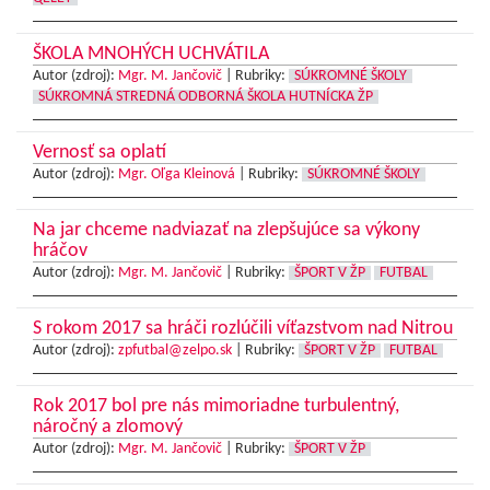
ŠKOLA MNOHÝCH UCHVÁTILA
Autor (zdroj):
Mgr. M. Jančovič
|
Rubriky:
SÚKROMNÉ ŠKOLY
SÚKROMNÁ STREDNÁ ODBORNÁ ŠKOLA HUTNÍCKA ŽP
Vernosť sa oplatí
Autor (zdroj):
Mgr. Oľga Kleinová
|
Rubriky:
SÚKROMNÉ ŠKOLY
Na jar chceme nadviazať na zlepšujúce sa výkony
hráčov
Autor (zdroj):
Mgr. M. Jančovič
|
Rubriky:
ŠPORT V ŽP
FUTBAL
S rokom 2017 sa hráči rozlúčili víťazstvom nad Nitrou
Autor (zdroj):
zpfutbal@zelpo.sk
|
Rubriky:
ŠPORT V ŽP
FUTBAL
Rok 2017 bol pre nás mimoriadne turbulentný,
náročný a zlomový
Autor (zdroj):
Mgr. M. Jančovič
|
Rubriky:
ŠPORT V ŽP