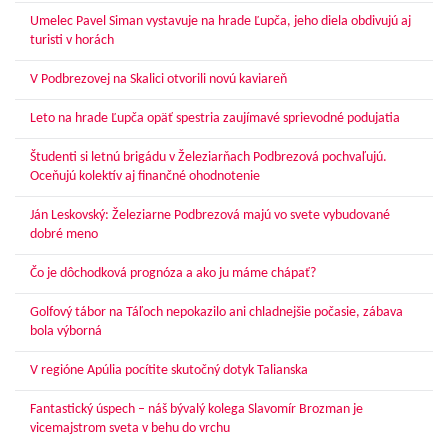
Umelec Pavel Siman vystavuje na hrade Ľupča, jeho diela obdivujú aj
turisti v horách
V Podbrezovej na Skalici otvorili novú kaviareň
Leto na hrade Ľupča opäť spestria zaujímavé sprievodné podujatia
Študenti si letnú brigádu v Železiarňach Podbrezová pochvaľujú.
Oceňujú kolektív aj finančné ohodnotenie
Ján Leskovský: Železiarne Podbrezová majú vo svete vybudované
dobré meno
Čo je dôchodková prognóza a ako ju máme chápať?
Golfový tábor na Táľoch nepokazilo ani chladnejšie počasie, zábava
bola výborná
V regióne Apúlia pocítite skutočný dotyk Talianska
Fantastický úspech – náš bývalý kolega Slavomír Brozman je
vicemajstrom sveta v behu do vrchu