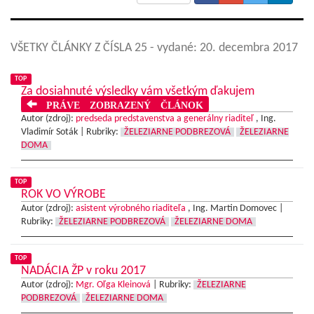
VŠETKY ČLÁNKY Z ČÍSLA 25
- vydané: 20. decembra 2017
TOP
Za dosiahnuté výsledky vám všetkým ďakujem
PRÁVE ZOBRAZENÝ ČLÁNOK
Autor (zdroj):
predseda predstavenstva a generálny riaditeľ
, Ing.
Vladimír Soták |
Rubriky:
ŽELEZIARNE PODBREZOVÁ
ŽELEZIARNE
DOMA
TOP
ROK VO VÝROBE
Autor (zdroj):
asistent výrobného riaditeľa
, Ing. Martin Domovec |
Rubriky:
ŽELEZIARNE PODBREZOVÁ
ŽELEZIARNE DOMA
TOP
NADÁCIA ŽP v roku 2017
Autor (zdroj):
Mgr. Oľga Kleinová
|
Rubriky:
ŽELEZIARNE
PODBREZOVÁ
ŽELEZIARNE DOMA