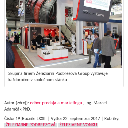
Skupina firiem Železiarní Podbrezová Group vystavuje
každoročne v spoločnom stánku
Autor (zdroj):
odbor predaja a marketingu
, Ing. Marcel
Adamčák PhD.
Číslo: 19|Ročník: LXXIII | Vyšlo:
22. septembra 2017
|
Rubriky:
ŽELEZIARNE PODBREZOVÁ
ŽELEZIARNE VONKU