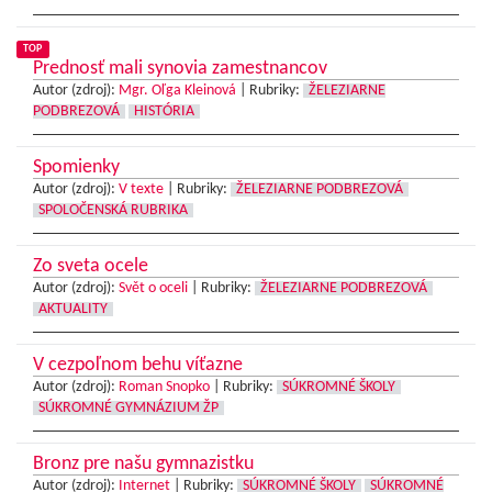
TOP
Prednosť mali synovia zamestnancov
Autor (zdroj):
Mgr. Oľga Kleinová
|
Rubriky:
ŽELEZIARNE
PODBREZOVÁ
HISTÓRIA
Spomienky
Autor (zdroj):
V texte
|
Rubriky:
ŽELEZIARNE PODBREZOVÁ
SPOLOČENSKÁ RUBRIKA
Zo sveta ocele
Autor (zdroj):
Svět o oceli
|
Rubriky:
ŽELEZIARNE PODBREZOVÁ
AKTUALITY
V cezpoľnom behu víťazne
Autor (zdroj):
Roman Snopko
|
Rubriky:
SÚKROMNÉ ŠKOLY
SÚKROMNÉ GYMNÁZIUM ŽP
Bronz pre našu gymnazistku
Autor (zdroj):
Internet
|
Rubriky:
SÚKROMNÉ ŠKOLY
SÚKROMNÉ