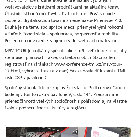
TOUR 2017. Ide o komentované prehliadky vybraných
vystavovateľov s krátkymi prednáškami na aktuálne témy.
Účastníci si budú môcť vybrať z troch trás. Prvá sa bude
zaoberať digitalizáciou tovární a nesie názov Priemysel 4.0.
Druhá je na tému spolupráce medzi priemyselnými robotmi
a ľuďmi: Robotizácia – spolupráca, bezpečnosť a mobilita.
Posledná tour zavedie záujemcov do sveta automatizácie.
MSV TOUR je unikátny spôsob, ako si užiť veľtrh bez toho, aby
ste museli plánovať. Takže, čo treba urobiť? Stačí sa len
registrovať na stránkach www.konference-tmi.cz/msv-tour-
17.html, vybrať si trasu a v daný čas sa dostaviť k stánku TMI
číslo 039 v pavilóne C.
Spoločný stánok firiem skupiny Železiarne Podbrezová Group
bude aj v tomto roku v pavilóne V, číslo 141. Predstavíme
prierez činností všetkých spoločností s pohľadom aj na vlastné
školy a podporu športu, kultúry a regiónu.