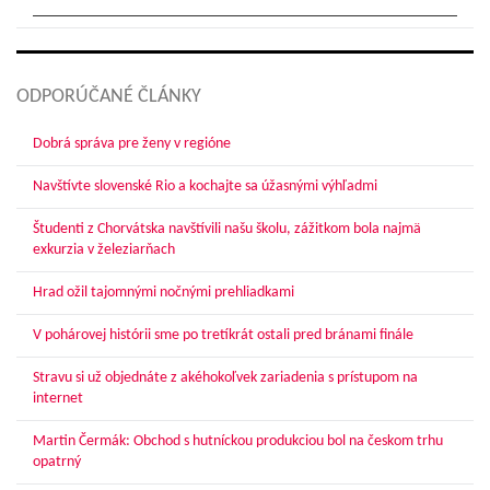
ODPORÚČANÉ ČLÁNKY
Dobrá správa pre ženy v regióne
Navštívte slovenské Rio a kochajte sa úžasnými výhľadmi
Študenti z Chorvátska navštívili našu školu, zážitkom bola najmä
exkurzia v železiarňach
Hrad ožil tajomnými nočnými prehliadkami
V pohárovej histórii sme po tretíkrát ostali pred bránami finále
Stravu si už objednáte z akéhokoľvek zariadenia s prístupom na
internet
Martin Čermák: Obchod s hutníckou produkciou bol na českom trhu
opatrný