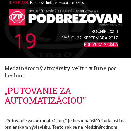
INFO FLASH:
Balónové lietanie - šport aj biznis
19
ROČNÍK LXXIII
VYŠLO:
22. SEPTEMBRA 2017
PDF VERZIA ČÍSLA
Medzinárodný strojársky veľtrh v Brne pod
heslom:
„PUTOVANIE ZA
AUTOMATIZÁCIOU“
„Putovanie za automatizáciou,“ je heslo najväčšej udalosti na
brnianskom výstavisku. Tento rok sa na Medzinárodnom