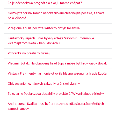
Čo je dôchodková prognóza a ako ju máme chápať?
Golfový tábor na Táľoch nepokazilo ani chladnejšie počasie, zábava
bola výborná
V regióne Apúlia pocítite skutočný dotyk Talianska
Fantastický úspech – náš bývalý kolega Slavomír Brozman je
vicemajstrom sveta v behu do vrchu
Pozvánka na prestížny turnaj
Vladimír Soták: Na obnovený hrad Ľupča môže byť hrdý každý Slovák
Výstava Fragmenty harmónie otvorila hlavnú sezónu na hrade Ľupča
Objavovanie neznámych zákutí Muránskej planiny
Železiarne Podbrezová dosiahli v projekte CPW vynikajúce výsledky
Andrej Jursa: Kvalita musí byť prirodzenou súčasťou práce všetkých
zamestnancov