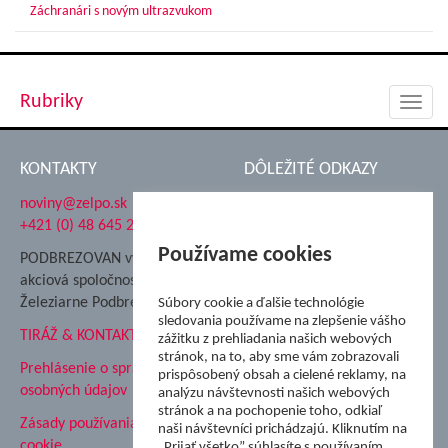
Záchranári s novým ultrazvukom
Rubriky
Toggl
navig
KONTAKTY
DÔLEŽITÉ ODKAZY
noviny@zelpo.sk
Hrad Ľupča
+421 (0) 48 645 2711
Súkromná spojená škola ŽP
Nadácia Železiarne
Používame cookies
PODBREZOVAN vydáva
Podbrezová
akciová spoločnosť
Hutnícke múzeum
Železiarne Podbrezová
Súbory cookie a ďalšie technológie
ŽP Informatika s.r.o.
sledovania používame na zlepšenie vášho
TIRÁŽ & KONTAKT
ŠK Železiarne Podbrezová
zážitku z prehliadania našich webových
stránok, na to, aby sme vám zobrazovali
Tále a.s.
Prehlásenie o spracovaní
prispôsobený obsah a cielené reklamy, na
osobných údajov
analýzu návštevnosti našich webových
stránok a na pochopenie toho, odkiaľ
Zásady používania súborov
naši návštevníci prichádzajú. Kliknutím na
cookie
„Prijať všetko” súhlasíte s používaním