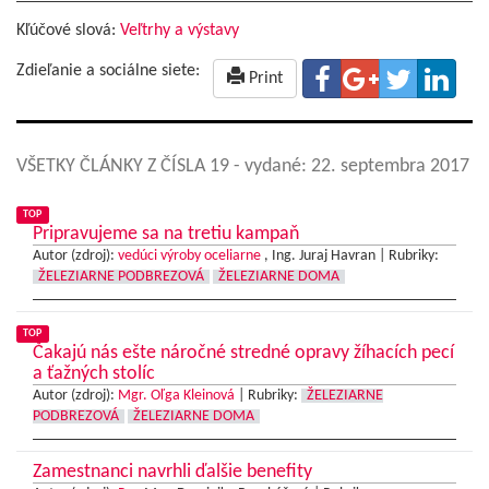
Kľúčové slová:
Veľtrhy a výstavy
Zdieľanie a sociálne siete:
Print
VŠETKY ČLÁNKY Z ČÍSLA 19
- vydané: 22. septembra 2017
TOP
Pripravujeme sa na tretiu kampaň
Autor (zdroj):
vedúci výroby oceliarne
, Ing. Juraj Havran |
Rubriky:
ŽELEZIARNE PODBREZOVÁ
ŽELEZIARNE DOMA
TOP
Čakajú nás ešte náročné stredné opravy žíhacích pecí
a ťažných stolíc
Autor (zdroj):
Mgr. Oľga Kleinová
|
Rubriky:
ŽELEZIARNE
PODBREZOVÁ
ŽELEZIARNE DOMA
Zamestnanci navrhli ďalšie benefity