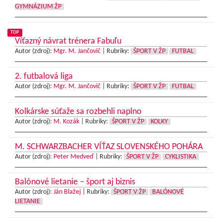
GYMNÁZIUM ŽP
TOP
Víťazný návrat trénera Fabuľu
Autor (zdroj):
Mgr. M. Jančovič
|
Rubriky:
ŠPORT V ŽP
FUTBAL
2. futbalová liga
Autor (zdroj):
Mgr. M. Jančovič
|
Rubriky:
ŠPORT V ŽP
FUTBAL
Kolkárske súťaže sa rozbehli naplno
Autor (zdroj):
M. Kozák
|
Rubriky:
ŠPORT V ŽP
KOLKY
M. SCHWARZBACHER VÍŤAZ SLOVENSKÉHO POHÁRA
Autor (zdroj):
Peter Medveď
|
Rubriky:
ŠPORT V ŽP
CYKLISTIKA
Balónové lietanie – šport aj biznis
Autor (zdroj):
Ján Blažej
|
Rubriky:
ŠPORT V ŽP
BALÓNOVÉ
LIETANIE