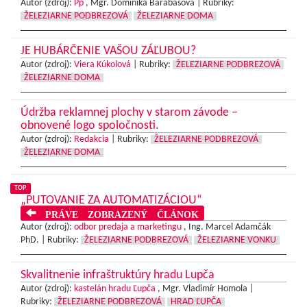
Autor (zdroj):
Pp
, Mgr. Dominika Barabášová |
Rubriky:
ŽELEZIARNE PODBREZOVÁ
ŽELEZIARNE DOMA
JE HUBÁRČENIE VAŠOU ZÁĽUBOU?
Autor (zdroj):
Viera Kúkolová
|
Rubriky:
ŽELEZIARNE PODBREZOVÁ
ŽELEZIARNE DOMA
Údržba reklamnej plochy v starom závode –
obnovené logo spoločnosti.
Autor (zdroj):
Redakcia
|
Rubriky:
ŽELEZIARNE PODBREZOVÁ
ŽELEZIARNE DOMA
TOP
„PUTOVANIE ZA AUTOMATIZÁCIOU“
PRÁVE ZOBRAZENÝ ČLÁNOK
Autor (zdroj):
odbor predaja a marketingu
, Ing. Marcel Adamčák
PhD. |
Rubriky:
ŽELEZIARNE PODBREZOVÁ
ŽELEZIARNE VONKU
Skvalitnenie infraštruktúry hradu Lupča
Autor (zdroj):
kastelán hradu Ľupča
, Mgr. Vladimír Homola |
Rubriky:
ŽELEZIARNE PODBREZOVÁ
HRAD ĽUPČA