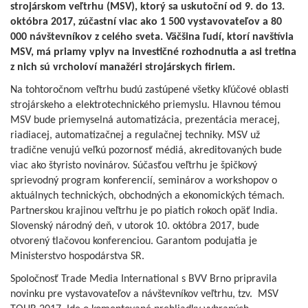
strojárskom veľtrhu (MSV), ktorý sa uskutoční od 9. do 13.
októbra 2017, zúčastní viac ako 1 500 vystavovateľov a 80
000 návštevníkov z celého sveta. Väčšina ľudí, ktorí navštívia
MSV, má priamy vplyv na investičné rozhodnutia a asi tretina
z nich sú vrcholoví manažéri strojárskych firiem.
Na tohtoročnom veľtrhu budú zastúpené všetky kľúčové oblasti
strojárskeho a elektrotechnického priemyslu. Hlavnou témou
MSV bude priemyselná automatizácia, prezentácia meracej,
riadiacej, automatizačnej a regulačnej techniky. MSV už
tradične venujú veľkú pozornosť médiá, akreditovaných bude
viac ako štyristo novinárov. Súčasťou veľtrhu je špičkový
sprievodný program konferencií, seminárov a workshopov o
aktuálnych technických, obchodných a ekonomických témach.
Partnerskou krajinou veľtrhu je po piatich rokoch opäť India.
Slovenský národný deň, v utorok 10. októbra 2017, bude
otvorený tlačovou konferenciou. Garantom podujatia je
Ministerstvo hospodárstva SR.
Spoločnosť Trade Media International s BVV Brno pripravila
novinku pre vystavovateľov a návštevníkov veľtrhu, tzv. MSV