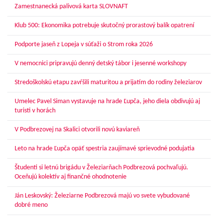
Zamestnanecká palivová karta SLOVNAFT
Klub 500: Ekonomika potrebuje skutočný prorastový balík opatrení
Podporte jaseň z Lopeja v súťaži o Strom roka 2026
V nemocnici pripravujú denný detský tábor i jesenné workshopy
Stredoškolskú etapu zavŕšili maturitou a prijatím do rodiny železiarov
Umelec Pavel Siman vystavuje na hrade Ľupča, jeho diela obdivujú aj
turisti v horách
V Podbrezovej na Skalici otvorili novú kaviareň
Leto na hrade Ľupča opäť spestria zaujímavé sprievodné podujatia
Študenti si letnú brigádu v Železiarňach Podbrezová pochvaľujú.
Oceňujú kolektív aj finančné ohodnotenie
Ján Leskovský: Železiarne Podbrezová majú vo svete vybudované
dobré meno