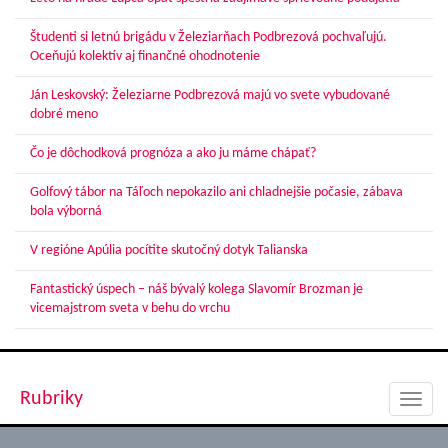
Študenti si letnú brigádu v Železiarňach Podbrezová pochvaľujú.
Oceňujú kolektív aj finančné ohodnotenie
Ján Leskovský: Železiarne Podbrezová majú vo svete vybudované
dobré meno
Čo je dôchodková prognóza a ako ju máme chápať?
Golfový tábor na Táľoch nepokazilo ani chladnejšie počasie, zábava
bola výborná
V regióne Apúlia pocítite skutočný dotyk Talianska
Fantastický úspech – náš bývalý kolega Slavomír Brozman je
vicemajstrom sveta v behu do vrchu
Rubriky
Toggl
navig