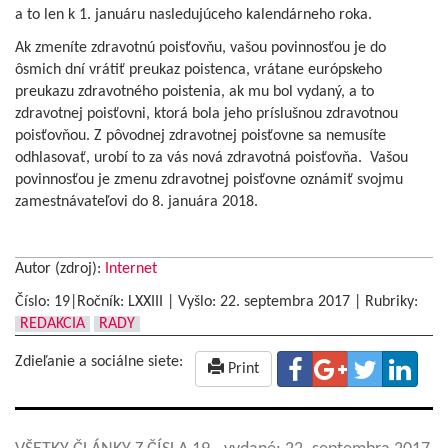
a to len k 1. januáru nasledujúceho kalendárneho roka.
Ak zmeníte zdravotnú poisťovňu, vašou povinnosťou je do
ôsmich dní vrátiť preukaz poistenca, vrátane európskeho
preukazu zdravotného poistenia, ak mu bol vydaný, a to
zdravotnej poisťovni, ktorá bola jeho príslušnou zdravotnou
poisťovňou. Z pôvodnej zdravotnej poisťovne sa nemusíte
odhlasovať, urobí to za vás nová zdravotná poisťovňa. Vašou
povinnosťou je zmenu zdravotnej poisťovne oznámiť svojmu
zamestnávateľovi do 8. januára 2018.
Autor (zdroj):
Internet
Číslo: 19|Ročník: LXXIII | Vyšlo:
22. septembra 2017
|
Rubriky:
REDAKCIA
RADY
Zdieľanie a sociálne siete:
Print