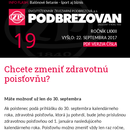
INFO FLASH:
Balónové lietanie - šport aj biznis
19
ROČNÍK LXXIII
VYŠLO:
22. SEPTEMBRA 2017
PDF VERZIA ČÍSLA
Chcete zmeniť zdravotnú
poisťovňu?
Máte možnosť už len do 30. septembra
Ak poistenec podá prihlášku do 30. septembra kalendárneho
roka, zdravotná poisťovňa, ktorá ju potvrdí, bude jeho príslušnou
zdravotnou poisťovňou od 1. januára nasledujúceho
kalendárneho roka. Poisťovňu možno zmeniť vždy len raz ročne,