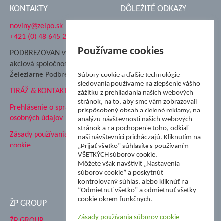
KONTAKTY
DÔLEŽITÉ ODKAZY
noviny@zelpo.sk
Hrad Ľupča
+421 (0) 48 645 2711
Súkromná spojená škola ŽP
Nadácia Železiarne
Používame cookies
PODBREZOVAN vydáva
Podbrezová
akciová spoločnosť
Hutnícke múzeum
Železiarne Podbrezová
Súbory cookie a ďalšie technológie
ŽP Informatika s.r.o.
sledovania používame na zlepšenie vášho
TIRÁŽ & KONTAKT
ŠK Železiarne Podbrezová
zážitku z prehliadania našich webových
stránok, na to, aby sme vám zobrazovali
Tále a.s.
Prehlásenie o spracovaní
prispôsobený obsah a cielené reklamy, na
osobných údajov
analýzu návštevnosti našich webových
stránok a na pochopenie toho, odkiaľ
Zásady používania súborov
naši návštevníci prichádzajú. Kliknutím na
cookie
„Prijať všetko” súhlasíte s používaním
VŠETKÝCH súborov cookie.
Môžete však navštíviť „Nastavenia
súborov cookie” a poskytnúť
kontrolovaný súhlas, alebo kliknúť na
“Odmietnuť všetko” a odmietnuť všetky
cookie okrem funkčnych.
ŽP GROUP
Zásady používania súborov cookie
ŽP GROUP