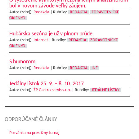
O vyšetrenie kvantovým rezonančným analyzátorom
bol v novom závode veľký záujem.
Autor (zdroj):
Redakcia
|
Rubriky:
REDAKCIA
ZDRAVOTNÍCKE
OKIENKO
Hubárska sezóna je už v plnom prúde
Autor (zdroj):
Internet
|
Rubriky:
REDAKCIA
ZDRAVOTNÍCKE
OKIENKO
S humorom
Autor (zdroj):
Redakcia
|
Rubriky:
REDAKCIA
INÉ
Jedálny lístok 25. 9. – 8. 10. 2017
Autor (zdroj):
ŽP Gastro-servis s.r.o.
|
Rubriky:
JEDÁLNE LÍSTKY
ODPORÚČANÉ ČLÁNKY
Pozvánka na prestížny turnaj