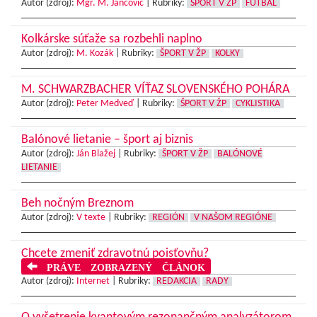
Autor (zdroj):
Mgr. M. Jančovič
|
Rubriky:
ŠPORT V ŽP
FUTBAL
Kolkárske súťaže sa rozbehli naplno
Autor (zdroj):
M. Kozák
|
Rubriky:
ŠPORT V ŽP
KOLKY
M. SCHWARZBACHER VÍŤAZ SLOVENSKÉHO POHÁRA
Autor (zdroj):
Peter Medveď
|
Rubriky:
ŠPORT V ŽP
CYKLISTIKA
Balónové lietanie – šport aj biznis
Autor (zdroj):
Ján Blažej
|
Rubriky:
ŠPORT V ŽP
BALÓNOVÉ
LIETANIE
Beh nočným Breznom
Autor (zdroj):
V texte
|
Rubriky:
REGIÓN
V NAŠOM REGIÓNE
Chcete zmeniť zdravotnú poisťovňu?
PRÁVE ZOBRAZENÝ ČLÁNOK
Autor (zdroj):
Internet
|
Rubriky:
REDAKCIA
RADY