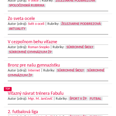
Autor (zdroj):
V texte
|
Rubriky:
ŽELEZIARNE PODBREZOVÁ
SPOLOČENSKÁ RUBRIKA
Zo sveta ocele
Autor (zdroj):
Svět o oceli
|
Rubriky:
ŽELEZIARNE PODBREZOVÁ
AKTUALITY
V cezpoľnom behu víťazne
Autor (zdroj):
Roman Snopko
|
Rubriky:
SÚKROMNÉ ŠKOLY
SÚKROMNÉ GYMNÁZIUM ŽP
Bronz pre našu gymnazistku
Autor (zdroj):
Internet
|
Rubriky:
SÚKROMNÉ ŠKOLY
SÚKROMNÉ
GYMNÁZIUM ŽP
TOP
Víťazný návrat trénera Fabuľu
Autor (zdroj):
Mgr. M. Jančovič
|
Rubriky:
ŠPORT V ŽP
FUTBAL
2. futbalová liga