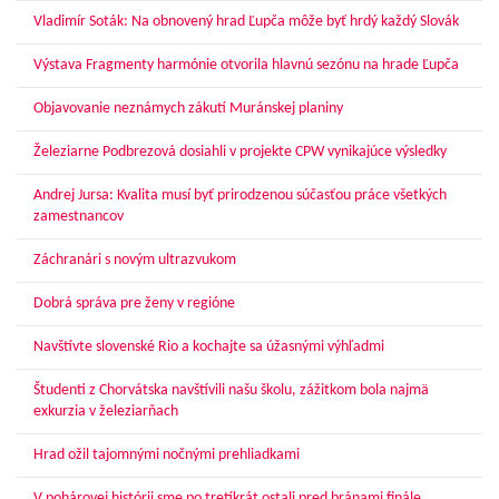
Vladimír Soták: Na obnovený hrad Ľupča môže byť hrdý každý Slovák
Výstava Fragmenty harmónie otvorila hlavnú sezónu na hrade Ľupča
Objavovanie neznámych zákutí Muránskej planiny
Železiarne Podbrezová dosiahli v projekte CPW vynikajúce výsledky
Andrej Jursa: Kvalita musí byť prirodzenou súčasťou práce všetkých
zamestnancov
Záchranári s novým ultrazvukom
Dobrá správa pre ženy v regióne
Navštívte slovenské Rio a kochajte sa úžasnými výhľadmi
Študenti z Chorvátska navštívili našu školu, zážitkom bola najmä
exkurzia v železiarňach
Hrad ožil tajomnými nočnými prehliadkami
V pohárovej histórii sme po tretíkrát ostali pred bránami finále