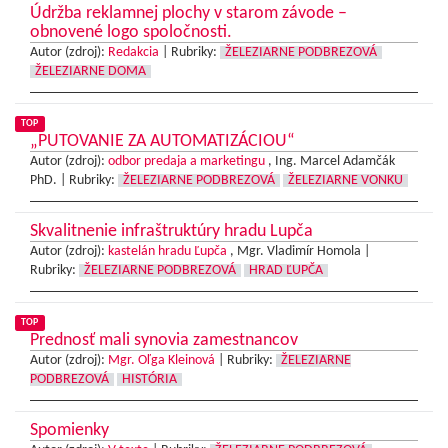
Údržba reklamnej plochy v starom závode –
obnovené logo spoločnosti.
Autor (zdroj):
Redakcia
|
Rubriky:
ŽELEZIARNE PODBREZOVÁ
ŽELEZIARNE DOMA
TOP
„PUTOVANIE ZA AUTOMATIZÁCIOU“
Autor (zdroj):
odbor predaja a marketingu
, Ing. Marcel Adamčák
PhD. |
Rubriky:
ŽELEZIARNE PODBREZOVÁ
ŽELEZIARNE VONKU
Skvalitnenie infraštruktúry hradu Lupča
Autor (zdroj):
kastelán hradu Ľupča
, Mgr. Vladimír Homola |
Rubriky:
ŽELEZIARNE PODBREZOVÁ
HRAD ĽUPČA
TOP
Prednosť mali synovia zamestnancov
Autor (zdroj):
Mgr. Oľga Kleinová
|
Rubriky:
ŽELEZIARNE
PODBREZOVÁ
HISTÓRIA
Spomienky