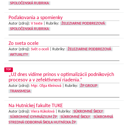
SPOLOČENSKÁ RUBRIKA
Poďakovania a spomienky
Autor (zdroj):
V texte
|
Rubriky:
ŽELEZIARNE PODBREZOVÁ
SPOLOČENSKÁ RUBRIKA
Zo sveta ocele
Autor (zdroj):
Svět o oceli
|
Rubriky:
ŽELEZIARNE PODBREZOVÁ
AKTUALITY
TOP
„Už dnes vidíme prínos v optimalizácii podnikových
procesov a v zefektívnení riadenia.“
Autor (zdroj):
Mgr. Oľga Kleinová
|
Rubriky:
ŽP GROUP
TRANSMESA
Na Hutníckej fakulte TUKE
Autor (zdroj):
Viera Kúkolová
|
Rubriky:
SÚKROMNÉ ŠKOLY
SÚKROMNÉ GYMNÁZIUM ŽP
SÚKROMNÉ ŠKOLY
SÚKROMNÁ
STREDNÁ ODBORNÁ ŠKOLA HUTNÍCKA ŽP