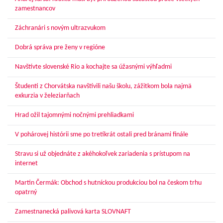
zamestnancov
Záchranári s novým ultrazvukom
Dobrá správa pre ženy v regióne
Navštívte slovenské Rio a kochajte sa úžasnými výhľadmi
Študenti z Chorvátska navštívili našu školu, zážitkom bola najmä
exkurzia v železiarňach
Hrad ožil tajomnými nočnými prehliadkami
V pohárovej histórii sme po tretíkrát ostali pred bránami finále
Stravu si už objednáte z akéhokoľvek zariadenia s prístupom na
internet
Martin Čermák: Obchod s hutníckou produkciou bol na českom trhu
opatrný
Zamestnanecká palivová karta SLOVNAFT