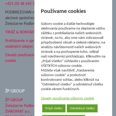
+421 (0) 48 645 2711
Súkromná spojená škola ŽP
Nadácia Železiarne
Používame cookies
PODBREZOVAN vydáva
Podbrezová
akciová spoločnosť
Hutnícke múzeum
Železiarne Podbrezová
Súbory cookie a ďalšie technológie
ŽP Informatika s.r.o.
sledovania používame na zlepšenie vášho
TIRÁŽ & KONTAKT
ŠK Železiarne Podbrezová
zážitku z prehliadania našich webových
stránok, na to, aby sme vám zobrazovali
Tále a.s.
Prehlásenie o spracovaní
prispôsobený obsah a cielené reklamy, na
osobných údajov
analýzu návštevnosti našich webových
stránok a na pochopenie toho, odkiaľ
Zásady používania súborov
naši návštevníci prichádzajú. Kliknutím na
cookie
„Prijať všetko” súhlasíte s používaním
VŠETKÝCH súborov cookie.
Môžete však navštíviť „Nastavenia
súborov cookie” a poskytnúť
kontrolovaný súhlas, alebo kliknúť na
“Odmietnuť všetko” a odmietnuť všetky
cookie okrem funkčnych.
ŽP GROUP
Zásady používania súborov cookie
ŽP GROUP
Železiarne Podbrezová a.s.
Prijať všetko
Odmietnuť všetko
ŽIAROMAT a.s.