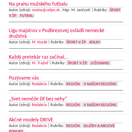
Na prahu mužského futbalu
Autor (zdroj):
noviny@zelpo.sk
, Mgr. M. Jančovič |
Rubriky:
ŠPORT
V ŽP
FUTBAL
Ligu majstrov v Podbrezovej ovládli nemecké
družstvá
Autor (zdroj):
M. Kozák
|
Rubriky:
ŠPORT V ŽP
KOLKY
Každý pretekár raz začínal…
Autor (zdroj):
M. Trajteľ
|
Rubriky:
ŠPORT V ŽP
LYŽOVANIE
Pozývame vás
Autor (zdroj):
Redakcia
|
Rubriky:
REGIÓN
V NAŠOM REGIÓNE
„Svet nemôže žiť bez nehy“
Autor (zdroj):
Redakcia
|
Rubriky:
REGIÓN
V NAŠOM REGIÓNE
Akčné modely DRIVE
Autor (zdroj):
Redakcia
|
Rubriky:
REGIÓN
SLUŽBY A AKCIOVÉ
PONUKY