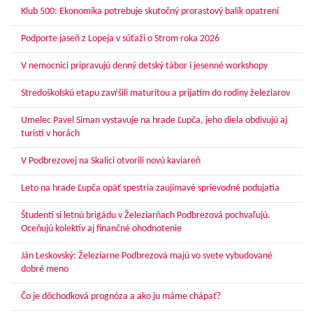
Klub 500: Ekonomika potrebuje skutočný prorastový balík opatrení
Podporte jaseň z Lopeja v súťaži o Strom roka 2026
V nemocnici pripravujú denný detský tábor i jesenné workshopy
Stredoškolskú etapu zavŕšili maturitou a prijatím do rodiny železiarov
Umelec Pavel Siman vystavuje na hrade Ľupča, jeho diela obdivujú aj
turisti v horách
V Podbrezovej na Skalici otvorili novú kaviareň
Leto na hrade Ľupča opäť spestria zaujímavé sprievodné podujatia
Študenti si letnú brigádu v Železiarňach Podbrezová pochvaľujú.
Oceňujú kolektív aj finančné ohodnotenie
Ján Leskovský: Železiarne Podbrezová majú vo svete vybudované
dobré meno
Čo je dôchodková prognóza a ako ju máme chápať?