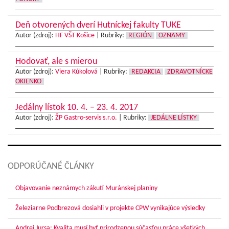
Deň otvorených dverí Hutníckej fakulty TUKE
Autor (zdroj):
HF VŠT Košice
|
Rubriky:
REGIÓN
OZNAMY
Hodovať, ale s mierou
Autor (zdroj):
Viera Kúkolová
|
Rubriky:
REDAKCIA
ZDRAVOTNÍCKE
OKIENKO
Jedálny lístok 10. 4. – 23. 4. 2017
Autor (zdroj):
ŽP Gastro-servis s.r.o.
|
Rubriky:
JEDÁLNE LÍSTKY
ODPORÚČANÉ ČLÁNKY
Objavovanie neznámych zákutí Muránskej planiny
Železiarne Podbrezová dosiahli v projekte CPW vynikajúce výsledky
Andrej Jursa: Kvalita musí byť prirodzenou súčasťou práce všetkých