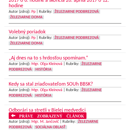
2017 o 6. hodine a skončia 26. apríla 2017 o 12.
hodine
Autor (zdroj):
Pp
|
Rubriky:
ŽELEZIARNE PODBREZOVÁ
ŽELEZIARNE DOMA
Volebný poriadok
Autor (zdroj):
Pp
|
Rubriky:
ŽELEZIARNE PODBREZOVÁ
ŽELEZIARNE DOMA
„Aj dnes na to s hrdosťou spomínam.“
Autor (zdroj):
Mgr. Oľga Kleinová
|
Rubriky:
ŽELEZIARNE
PODBREZOVÁ
HISTÓRIA
Kedy sa stal zriaďovateľom SOUh BBSK?
Autor (zdroj):
Mgr. Oľga Kleinová
|
Rubriky:
ŽELEZIARNE
PODBREZOVÁ
HISTÓRIA
Odborári sa stretli v Bielej medvedici
PRÁVE ZOBRAZENÝ ČLÁNOK
Autor (zdroj):
Mgr. M. Jančovič
|
Rubriky:
ŽELEZIARNE
PODBREZOVÁ
SOCIÁLNA OBLASŤ