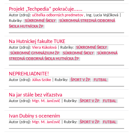
Projekt „Techpedia“ pokračuje…….
Autor (zdroj):
učiteľka odborných predmetov
, Ing. Lucia Vojčíková |
Rubriky:
SÚKROMNÉ ŠKOLY
SÚKROMNÁ STREDNÁ ODBORNÁ
ŠKOLA HUTNÍCKA ŽP
Na Hutníckej fakulte TUKE
Autor (zdroj):
Viera Kúkolová
|
Rubriky:
SÚKROMNÉ ŠKOLY
SÚKROMNÉ GYMNÁZIUM ŽP
SÚKROMNÉ ŠKOLY
SÚKROMNÁ
STREDNÁ ODBORNÁ ŠKOLA HUTNÍCKA ŽP
NEPREHLIADNITE!
Autor (zdroj):
Július Szöke
|
Rubriky:
ŠPORT V ŽP
FUTBAL
Na jar stále bez víťazstva
Autor (zdroj):
Mgr. M. Jančovič
|
Rubriky:
ŠPORT V ŽP
FUTBAL
Ivan Dubíny s ocenením
Autor (zdroj):
Mgr. M. Jančovič
|
Rubriky:
ŠPORT V ŽP
FUTBAL