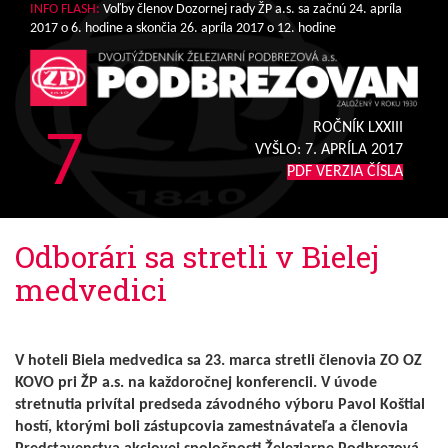
INFO FLASH:
Voľby členov Dozornej rady ŽP a.s. sa začnú 24. apríla
2017 o 6. hodine a skončia 26. apríla 2017 o 12. hodine
7
ROČNÍK LXXIII
VYŠLO:
7. APRÍLA 2017
PDF VERZIA ČÍSLA
Odborári sa stretli v Bielej
medvedici
V hoteli Biela medvedica sa 23. marca stretli členovia ZO OZ
KOVO pri ŽP a.s. na každoročnej konferencii. V úvode
stretnutia privítal predseda závodného výboru Pavol Koštial
hostí, ktorými boli zástupcovia zamestnávateľa a členovia