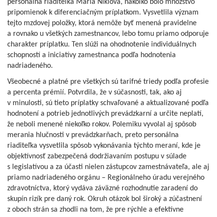
personálna riaditeľka Mária Niklová, nakoľko bolo množstvo
pripomienok k diferenciačným príplatkom. Vysvetlila význam
tejto mzdovej položky, ktorá nemôže byť menená pravidelne
a rovnako u všetkých zamestnancov, lebo tomu priamo odporuje
charakter príplatku. Ten slúži na ohodnotenie individuálnych
schopností a iniciatívy zamestnanca podľa hodnotenia
nadriadeného.
Všeobecné a platné pre všetkých sú tarifné triedy podľa profesie
a percenta prémií. Potvrdila, že v súčasnosti, tak, ako aj
v minulosti, sú tieto príplatky schvaľované a aktualizované podľa
hodnotení a potrieb jednotlivých prevádzkarní a určite neplatí,
že neboli menené niekoľko rokov. Polemiku vyvolal aj spôsob
merania hlučnosti v prevádzkarňach, preto personálna
riaditeľka vysvetlila spôsob vykonávania týchto meraní, kde je
objektívnosť zabezpečená dodržiavaním postupu v súlade
s legislatívou a za účasti nielen zástupcov zamestnávateľa, ale aj
priamo nadriadeného orgánu – Regionálneho úradu verejného
zdravotníctva, ktorý vydáva záväzné rozhodnutie zaradení do
skupín rizík pre daný rok. Okruh otázok bol široký a zúčastnení
z oboch strán sa zhodli na tom, že pre rýchle a efektívne