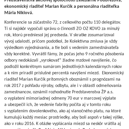
Predstavenstva akciovej spoločnosti Železiarne Podbrezová,
ekonomický riaditeľ Marian Kurčík a personálna riaditeľka
Mária Niklová.
Konferencie sa zúčastnilo 72, z celkového počtu 110 delegátov.
Tí si najskôr vypočuli správu o činnosti ZO OZ KOVO za minulý
rok, ktorú predniesol jej predseda. V skratke zosumarizoval
vývoj udalostí, pričom podotkol, že Kolektívna zmluva je vždy
výsledkom vyjednávania, a tie boli s vedením zamestnávateľa
vždy korektné. Vyvrátil fámy, že počas jeho 9 ročného pôsobenia
odbory nedokázali „vyrokovať“ žiadne mzdové navýšenie, čo
podložil konkrétnym sumárom jednotlivých kalendárnych rokov
a k nim priradil príslušné percentá navýšení miezd. Ekonomický
riaditeľ Marian Kurčík prítomných oboznámil s prognózami na
rok 2017 z pohľadu výroby, odbytu, ale i v oblasti odmeňovania
zamestnancov, oznámil rozhodnutie Predstavenstva ŽP a.s.
o vyplatení mimoriadnej odmeny 70 eur v marcovej výplate
a ubezpečil ich, že vedenie fabriky počíta aj v tomto roku
s vyplatením dovolenkového, ako aj vianočného platu, na ktoré
kumulujú každý mesiac prostriedky, aby boli aspoň v takej výške,
ako v roku 2016. K otázke vyplácania miezd sa neskôr vrátila aj