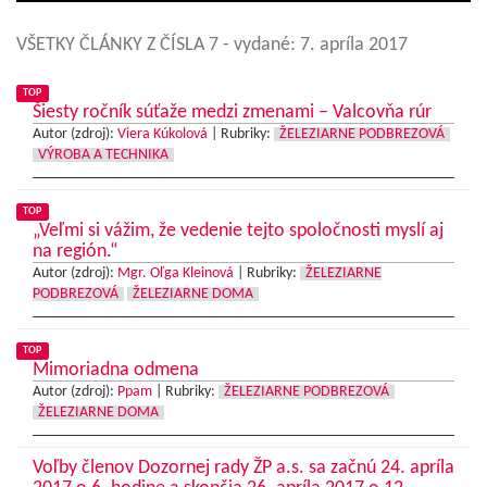
VŠETKY ČLÁNKY Z ČÍSLA 7
- vydané: 7. apríla 2017
TOP
Šiesty ročník súťaže medzi zmenami – Valcovňa rúr
Autor (zdroj):
Viera Kúkolová
|
Rubriky:
ŽELEZIARNE PODBREZOVÁ
VÝROBA A TECHNIKA
TOP
„Veľmi si vážim, že vedenie tejto spoločnosti myslí aj
na región.“
Autor (zdroj):
Mgr. Oľga Kleinová
|
Rubriky:
ŽELEZIARNE
PODBREZOVÁ
ŽELEZIARNE DOMA
TOP
Mimoriadna odmena
Autor (zdroj):
Ppam
|
Rubriky:
ŽELEZIARNE PODBREZOVÁ
ŽELEZIARNE DOMA
Voľby členov Dozornej rady ŽP a.s. sa začnú 24. apríla