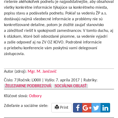
riešenie akéhokoľvek podnetu je najpodstatnejšie, aby obsahoval
všetky konkrétne informácie týkajúce sa konkrétneho miesta,
popisu stavu a podávateľa podnetu. Pokiaľ sa vedeniu ŽP a.s.
dostávajú najmä všeobecné informácie a problémy nie sú
konkretizované detailne, potom je zložité zaujať stanovisko
a záležitosť riešiť k spokojnosti zamestnancov. V tomto duchu, aj
k otázkam, ktoré boli odovzdané písomne, sa vedenie vyjadrí
a zašle odpoveď aj na ZV OZ KOVO. Podrobné informácie
o priebehu konferencie vám poskytnú vami delegovaní
zástupcovia.
Autor (zdroj):
Mgr. M. Jančovič
Číslo: 7|Ročník: LXXIII | Vyšlo:
7. apríla 2017
|
Rubriky:
ŽELEZIARNE PODBREZOVÁ
SOCIÁLNA OBLASŤ
Kľúčové slová:
Odbory
Zdieľanie a sociálne siete:
Print