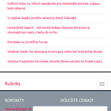
Golfový tábor na Táľoch nepokazilo ani chladnejšie počasie, zábava
bola výborná
V regióne Apúlia pocítite skutočný dotyk Talianska
Fantastický úspech – náš bývalý kolega Slavomír Brozman je
vicemajstrom sveta v behu do vrchu
Pozvánka na prestížny turnaj
Vladimír Soták: Na obnovený hrad Ľupča môže byť hrdý každý Slovák
Výstava Fragmenty harmónie otvorila hlavnú sezónu na hrade Ľupča
Rubriky
Toggl
navig
KONTAKTY
DÔLEŽITÉ ODKAZY
noviny@zelpo.sk
Hrad Ľupča