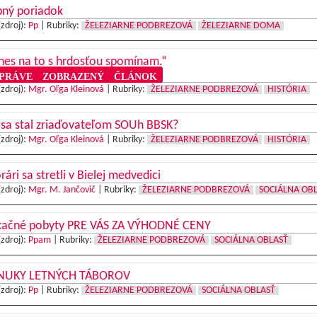
bný poriadok
(zdroj):
Pp
|
Rubriky:
ŽELEZIARNE PODBREZOVÁ
ŽELEZIARNE DOMA
nes na to s hrdosťou spomínam.“
RÁVE ZOBRAZENÝ ČLÁNOK
(zdroj):
Mgr. Oľga Kleinová
|
Rubriky:
ŽELEZIARNE PODBREZOVÁ
HISTÓRIA
 sa stal zriaďovateľom SOUh BBSK?
(zdroj):
Mgr. Oľga Kleinová
|
Rubriky:
ŽELEZIARNE PODBREZOVÁ
HISTÓRIA
ári sa stretli v Bielej medvedici
(zdroj):
Mgr. M. Jančovič
|
Rubriky:
ŽELEZIARNE PODBREZOVÁ
SOCIÁLNA OB
xačné pobyty PRE VÁS ZA VÝHODNÉ CENY
(zdroj):
Ppam
|
Rubriky:
ŽELEZIARNE PODBREZOVÁ
SOCIÁLNA OBLASŤ
NUKY LETNÝCH TÁBOROV
(zdroj):
Pp
|
Rubriky:
ŽELEZIARNE PODBREZOVÁ
SOCIÁLNA OBLASŤ