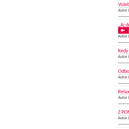
Vole
Autor 
„Aj d
P
Autor 
Kedy
Autor 
Odbor
Autor 
Rela
Autor 
Z PO
Autor 