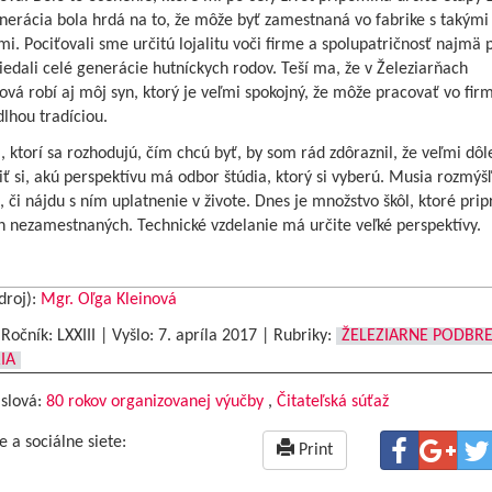
erácia bola hrdá na to, že môže byť zamestnaná vo fabrike s takými 
mi. Pociťovali sme určitú lojalitu voči firme a spolupatričnosť najmä p
riedali celé generácie hutníckych rodov. Teší ma, že v Železiarňach
vá robí aj môj syn, ktorý je veľmi spokojný, že môže pracovať vo fir
dlhou tradíciou.
ktorí sa rozhodujú, čím chcú byť, by som rád zdôraznil, že veľmi dôle
 si, akú perspektívu má odbor štúdia, ktorý si vyberú. Musia rozmýšľ
 či nájdu s ním uplatnenie v živote. Dnes je množstvo škôl, ktoré prip
h nezamestnaných. Technické vzdelanie má určite veľké perspektívy.
droj):
Mgr. Oľga Kleinová
|Ročník: LXXIII | Vyšlo:
7. apríla 2017
|
Rubriky:
ŽELEZIARNE PODBR
IA
 slová:
80 rokov organizovanej výučby
,
Čitateľská súťaž
e a sociálne siete:
Print