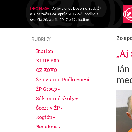
INFO FLASH:
Voľby členov Dozornej rady ŽP
a.s. sa začnú 24. apríla 2017 o 6. hodine a
skončia 26. apríla 2017 o 12. hodine
Zo sp
RUBRIKY
„Aj
Biatlon
KLUB 500
Ján
OZ KOVO
mec
Železiarne Podbrezová
ŽP Group
Súkromné školy
Šport v ŽP
Región
Redakcia