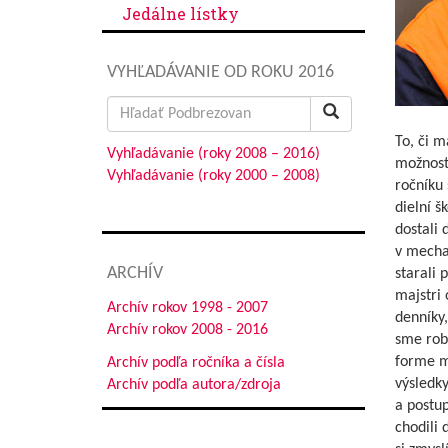
Jedálne lístky
VYHĽADÁVANIE OD ROKU 2016
Search
for:
To, či m
Vyhľadávanie (roky 2008 – 2016)
možnosť 
Vyhľadávanie (roky 2000 – 2008)
ročníku 
dielní š
dostali 
v mechan
ARCHÍV
starali 
majstri 
Archív rokov 1998 - 2007
denníky
Archív rokov 2008 - 2016
sme robi
forme me
Archív podľa ročníka a čísla
výsledk
Archív podľa autora/zdroja
a postup
chodili 