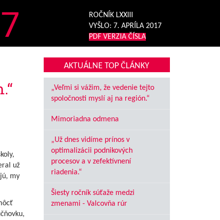
7
ROČNÍK LXXIII
VYŠLO:
7. APRÍLA 2017
PDF VERZIA ČÍSLA
AKTUÁLNE TOP ČLÁNKY
.“
„Veľmi si vážim, že vedenie tejto
spoločnosti myslí aj na región.“
Mimoriadna odmena
„Už dnes vidíme prínos v
optimalizácii podnikových
koly,
procesov a v zefektívnení
ral už
riadenia.“
jú, my
Šiesty ročník súťaže medzi
môcť
zmenami - Valcovňa rúr
učňovku,