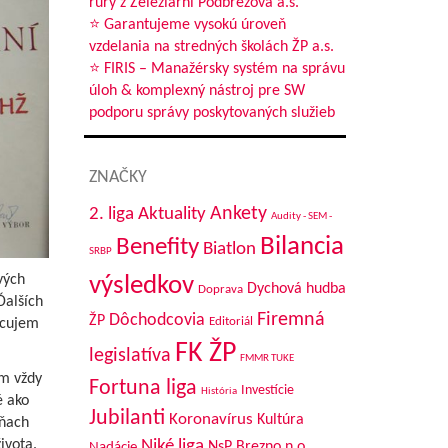
rúry z Železiarní Podbrezová a.s.
⭐ Garantujeme vysokú úroveň
vzdelania na stredných školách ŽP a.s.
⭐ FIRIS – Manažérsky systém na správu
úloh & komplexný nástroj pre SW
podporu správy poskytovaných služieb
ZNAČKY
Aktuality
Ankety
2. liga
Audity - SEM -
Bilancia
Benefity
Biatlon
SRBP
výsledkov
vých
Dychová hudba
Doprava
Ďalších
Firemná
Dôchodcovia
ŽP
Editoriál
acujem
FK ŽP
legislatíva
FMMR TUKE
om vždy
Fortuna liga
Investície
História
é ako
Jubilanti
Koronavírus
Kultúra
rňach
Niké liga
ivota.
NsP Brezno n.o.
Nadácie