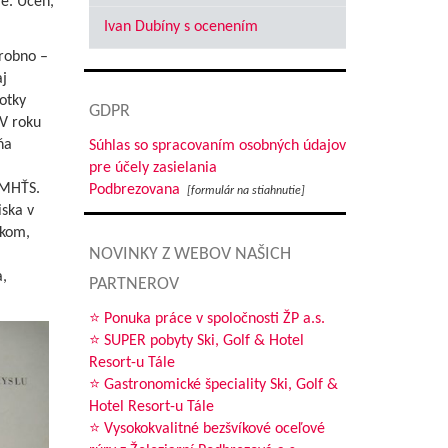
ie. Učeň,
Ivan Dubíny s ocenením
ýrobno –
aj
otky
GDPR
 V roku
ňa
Súhlas so spracovaním osobných údajov
pre účely zasielania
 FMHŤS.
Podbrezovana
[formulár na stiahnutie]
ska v
kom,
NOVINKY Z WEBOV NAŠICH
,
PARTNEROV
⭐ Ponuka práce v spoločnosti ŽP a.s.
⭐ SUPER pobyty Ski, Golf & Hotel
Resort-u Tále
⭐ Gastronomické špeciality Ski, Golf &
Hotel Resort-u Tále
⭐ Vysokokvalitné bezšvíkové oceľové