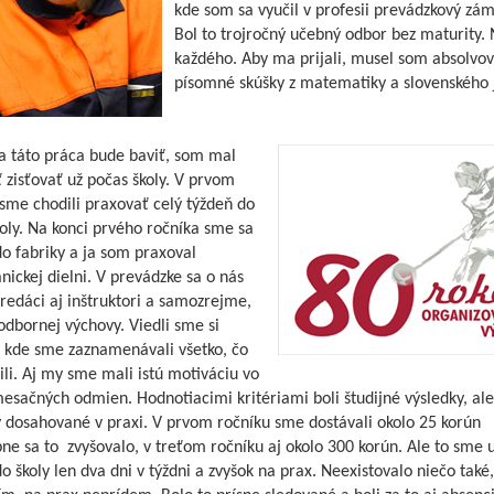
kde som sa vyučil v profesii prevádzkový zám
Bol to trojročný učebný odbor bez maturity. 
každého. Aby ma prijali, musel som absolvov
písomné skúšky z matematiky a slovenského 
a táto práca bude baviť, som mal
zisťovať už počas školy. V prvom
sme chodili praxovať celý týždeň do
koly. Na konci prvého ročníka sme sa
do fabriky a ja som praxoval
ickej dielni. V prevádzke sa o nás
predáci aj inštruktori a samozrejme,
odbornej výchovy. Viedli sme si
, kde sme zaznamenávali všetko, čo
li. Aj my sme mali istú motiváciu vo
sačných odmien. Hodnotiacimi kritériami boli študijné výsledky, ale
y dosahované v praxi. V prvom ročníku sme dostávali okolo 25 korún
ne sa to zvyšovalo, v treťom ročníku aj okolo 300 korún. Ale to sme 
do školy len dva dni v týždni a zvyšok na prax. Neexistovalo niečo také