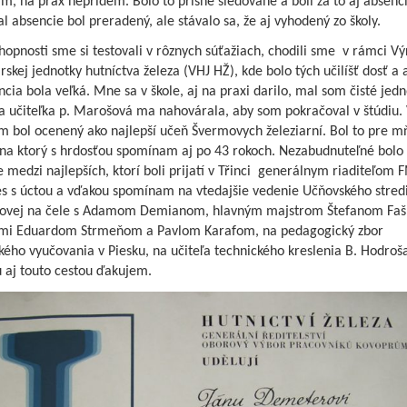
ím, na prax neprídem. Bolo to prísne sledované a boli za to aj absenc
l absencie bol preradený, ale stávalo sa, že aj vyhodený zo školy.
hopnosti sme si testovali v rôznych súťažiach, chodili sme v rámci V
skej jednotky hutníctva železa (VHJ HŽ), kde bolo tých učilíšť dosť a 
cia bola veľká. Mne sa v škole, aj na praxi darilo, mal som čisté jedn
na učiteľka p. Marošová ma nahovárala, aby som pokračoval v štúdiu.
m bol ocenený ako najlepší učeň Švermovych železiarní. Bol to pre m
, na ktorý s hrdosťou spomínam aj po 43 rokoch. Nezabudnuteľné bolo
 medzi najlepších, ktorí boli prijatí v Třinci generálnym riaditeľom
es s úctou a vďakou spomínam na vtedajšie vedenie Učňovského stredi
ovej na čele s Adamom Demianom, hlavným majstrom Štefanom Faš
mi Eduardom Strmeňom a Pavlom Karafom, na pedagogický zbor
kého vyučovania v Piesku, na učiteľa technického kreslenia B. Hodroša
 aj touto cestou ďakujem.