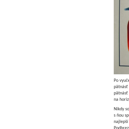
Po vyuč
pätnásť 
pätnásť 
na horiz
Nikdy s
s ňou sp
najlepš
Podbrezo