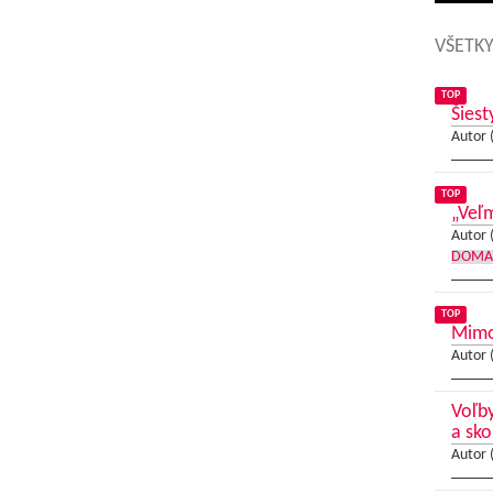
VŠETKY
TOP
Šiest
Autor 
TOP
„Veľm
Autor 
DOMA
TOP
Mimo
Autor 
Voľby
a sko
Autor 