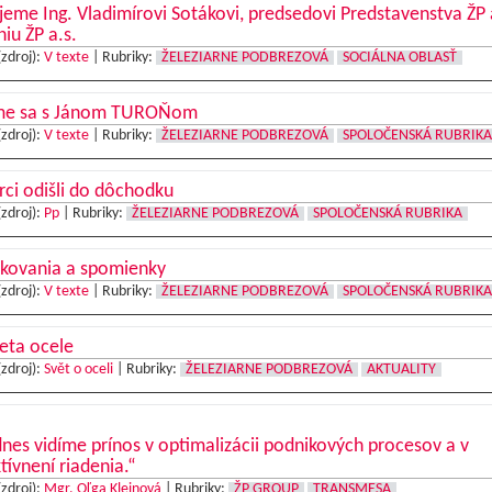
eme Ing. Vladimírovi Sotákovi, predsedovi Predstavenstva ŽP a
iu ŽP a.s.
(zdroj):
V texte
|
Rubriky:
ŽELEZIARNE PODBREZOVÁ
SOCIÁLNA OBLASŤ
me sa s Jánom TUROŇom
(zdroj):
V texte
|
Rubriky:
ŽELEZIARNE PODBREZOVÁ
SPOLOČENSKÁ RUBRIKA
ci odišli do dôchodku
(zdroj):
Pp
|
Rubriky:
ŽELEZIARNE PODBREZOVÁ
SPOLOČENSKÁ RUBRIKA
kovania a spomienky
(zdroj):
V texte
|
Rubriky:
ŽELEZIARNE PODBREZOVÁ
SPOLOČENSKÁ RUBRIKA
eta ocele
(zdroj):
Svět o oceli
|
Rubriky:
ŽELEZIARNE PODBREZOVÁ
AKTUALITY
nes vidíme prínos v optimalizácii podnikových procesov a v
tívnení riadenia.“
(zdroj):
Mgr. Oľga Kleinová
|
Rubriky:
ŽP GROUP
TRANSMESA