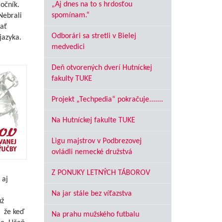
„Aj dnes na to s hrdosťou
očník.
spomínam.“
Nebrali
ať
Odborári sa stretli v Bielej
jazyka.
medvedici
Deň otvorených dverí Hutníckej
fakulty TUKE
Projekt „Techpedia“ pokračuje.......
Na Hutníckej fakulte TUKE
Ligu majstrov v Podbrezovej
ovládli nemecké družstvá
Z PONUKY LETNÝCH TÁBOROV
 aj
Na jar stále bez víťazstva
už
, že keď
Na prahu mužského futbalu