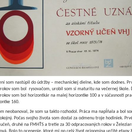
ení som nastúpil do údržby – mechanickej dielne, kde som dodnes. Pr
rokov som bol rysovačom, urobil som si maturitu na večernej škole. 
rokov som bol horizontkár na malej horizontke 100 a v súčasnosti pr
ontke 160.
om neobanoval, že som sa takto rozhodol. Práca ma napĺňala a bol s
okojný. Počas svojho života som dostal za odmenu troje hodiniek. Prv
í učeň, druhé na FMHŤS a tretie za 30 odpracovaných rokov v Železia
vá. Bolo to ocenenie, ktoré mi po celý život pripomína určité etapy ž