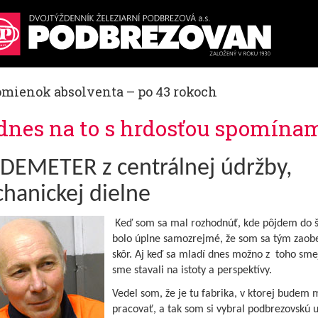
omienok absolventa – po 43 rokoch
 dnes na to s hrdosťou spomínam
 DEMETER z centrálnej údržby,
hanickej dielne
Keď som sa mal rozhodnúť, kde pôjdem do š
bolo úplne samozrejmé, že som sa tým zaobe
skôr. Aj keď sa mladí dnes možno z toho sme
sme stavali na istoty a perspektívy.
Vedel som, že je tu fabrika, v ktorej budem 
pracovať, a tak som si vybral podbrezovskú 