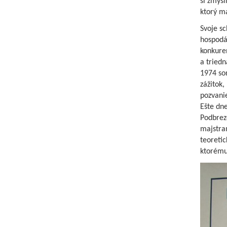
si zmysl
ktorý ma
Svoje sc
hospodár
konkuren
a tried
1974 so
zážitok
pozvanie
Ešte dn
Podbrez
majstra
teoretic
ktorému