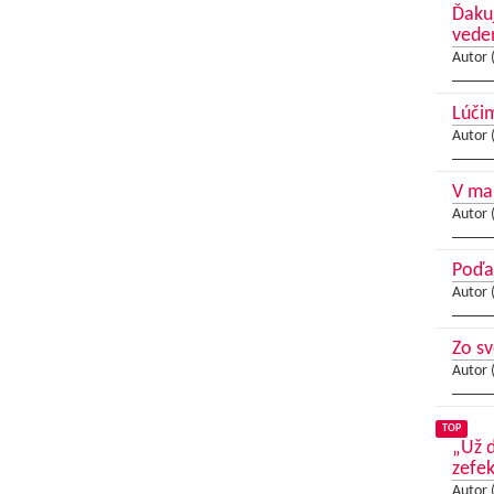
Ďakuj
veden
Autor 
Lúči
Autor 
V mar
Autor 
Poďa
Autor 
Zo sv
Autor 
TOP
„Už d
zefek
Autor 