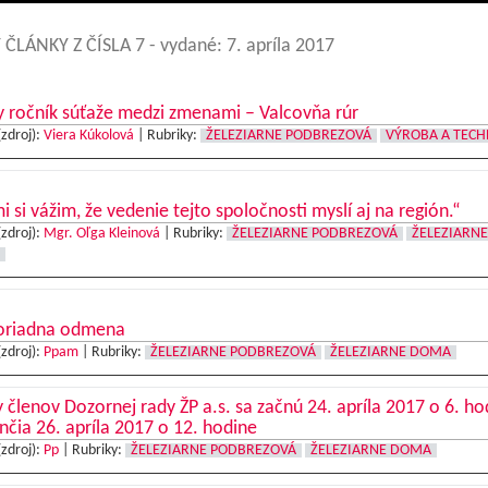
 ČLÁNKY Z ČÍSLA 7
- vydané: 7. apríla 2017
y ročník súťaže medzi zmenami – Valcovňa rúr
(zdroj):
Viera Kúkolová
|
Rubriky:
ŽELEZIARNE PODBREZOVÁ
VÝROBA A TECH
i si vážim, že vedenie tejto spoločnosti myslí aj na región.“
(zdroj):
Mgr. Oľga Kleinová
|
Rubriky:
ŽELEZIARNE PODBREZOVÁ
ŽELEZIARNE
riadna odmena
(zdroj):
Ppam
|
Rubriky:
ŽELEZIARNE PODBREZOVÁ
ŽELEZIARNE DOMA
 členov Dozornej rady ŽP a.s. sa začnú 24. apríla 2017 o 6. ho
nčia 26. apríla 2017 o 12. hodine
(zdroj):
Pp
|
Rubriky:
ŽELEZIARNE PODBREZOVÁ
ŽELEZIARNE DOMA