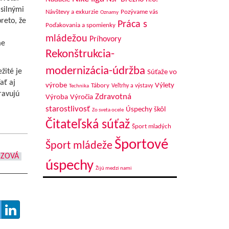
silnými
Návštevy a exkurzie
Pozývame vás
Oznamy
reto, že
Práca s
Poďakovania a spomienky
mládežou
Príhovory
me
Rekonštrukcia-
modernizácia-údržba
žité je
Súťaže vo
ať aj
výrobe
Výlety
Tábory
Veľtrhy a výstavy
Technika
ravujú
Zdravotná
Výroba
Výročia
starostlivosť
Úspechy škôl
Zo sveta ocele
Čitateľská súťaž
Šport mladých
Športové
Šport mládeže
EZOVÁ
úspechy
Žijú medzi nami