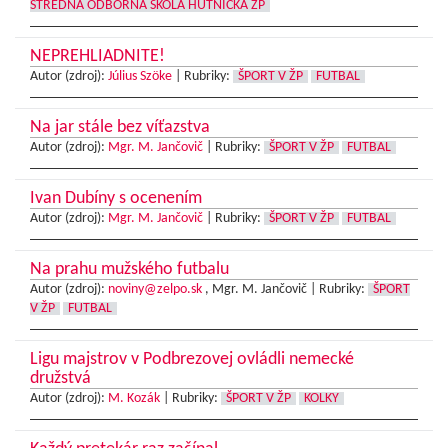
STREDNÁ ODBORNÁ ŠKOLA HUTNÍCKA ŽP
NEPREHLIADNITE!
Autor (zdroj):
Július Szöke
|
Rubriky:
ŠPORT V ŽP
FUTBAL
Na jar stále bez víťazstva
Autor (zdroj):
Mgr. M. Jančovič
|
Rubriky:
ŠPORT V ŽP
FUTBAL
Ivan Dubíny s ocenením
Autor (zdroj):
Mgr. M. Jančovič
|
Rubriky:
ŠPORT V ŽP
FUTBAL
Na prahu mužského futbalu
Autor (zdroj):
noviny@zelpo.sk
, Mgr. M. Jančovič |
Rubriky:
ŠPORT
V ŽP
FUTBAL
Ligu majstrov v Podbrezovej ovládli nemecké
družstvá
Autor (zdroj):
M. Kozák
|
Rubriky:
ŠPORT V ŽP
KOLKY