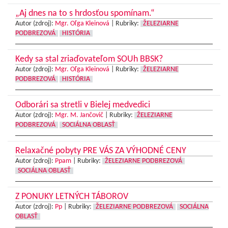
„Aj dnes na to s hrdosťou spomínam.“
Autor (zdroj):
Mgr. Oľga Kleinová
|
Rubriky:
ŽELEZIARNE
PODBREZOVÁ
HISTÓRIA
Kedy sa stal zriaďovateľom SOUh BBSK?
Autor (zdroj):
Mgr. Oľga Kleinová
|
Rubriky:
ŽELEZIARNE
PODBREZOVÁ
HISTÓRIA
Odborári sa stretli v Bielej medvedici
Autor (zdroj):
Mgr. M. Jančovič
|
Rubriky:
ŽELEZIARNE
PODBREZOVÁ
SOCIÁLNA OBLASŤ
Relaxačné pobyty PRE VÁS ZA VÝHODNÉ CENY
Autor (zdroj):
Ppam
|
Rubriky:
ŽELEZIARNE PODBREZOVÁ
SOCIÁLNA OBLASŤ
Z PONUKY LETNÝCH TÁBOROV
Autor (zdroj):
Pp
|
Rubriky:
ŽELEZIARNE PODBREZOVÁ
SOCIÁLNA
OBLASŤ