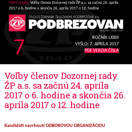
INFO FLASH:
Voľby členov Dozornej rady ŽP a.s. sa začnú 24. apríla
2017 o 6. hodine a skončia 26. apríla 2017 o 12. hodine
7
ROČNÍK LXXIII
VYŠLO:
7. APRÍLA 2017
PDF VERZIA ČÍSLA
Voľby členov Dozornej rady
ŽP a.s. sa začnú 24. apríla
2017 o 6. hodine a skončia 26.
apríla 2017 o 12. hodine
Kandidáti navrhnutí ODBOROVOU ORGANIZÁCIOU