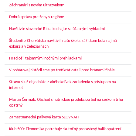
Záchranári s novým ultrazvukom
Dobrá správa pre ženy v regióne
Navštívte slovenské Rio a kochajte sa úžasnými výhľadmi
Študenti z Chorvátska navštívili našu školu, zážitkom bola najmä
exkurzia v železiarňach
Hrad ožil tajomnými nočnými prehliadkami
V pohárovej histórii sme po tretíkrát ostali pred bránami finále
Stravu si už objednáte z akéhokoľvek zariadenia s prístupom na
internet
Martin Čermák: Obchod s hutníckou produkciou bol na českom trhu
opatrný
Zamestnanecká palivová karta SLOVNAFT
Klub 500: Ekonomika potrebuje skutočný prorastový balík opatrení