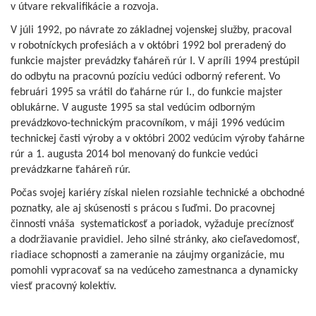
v útvare rekvalifikácie a rozvoja.
V júli 1992, po návrate zo základnej vojenskej služby, pracoval
v robotníckych profesiách a v októbri 1992 bol preradený do
funkcie majster prevádzky ťaháreň rúr I. V apríli 1994 prestúpil
do odbytu na pracovnú pozíciu vedúci odborný referent. Vo
februári 1995 sa vrátil do ťahárne rúr I., do funkcie majster
oblukárne. V auguste 1995 sa stal vedúcim odborným
prevádzkovo-technickým pracovníkom, v máji 1996 vedúcim
technickej časti výroby a v októbri 2002 vedúcim výroby ťahárne
rúr a 1. augusta 2014 bol menovaný do funkcie vedúci
prevádzkarne ťaháreň rúr.
Počas svojej kariéry získal nielen rozsiahle technické a obchodné
poznatky, ale aj skúsenosti s prácou s ľuďmi. Do pracovnej
činnosti vnáša systematickosť a poriadok, vyžaduje precíznosť
a dodržiavanie pravidiel. Jeho silné stránky, ako cieľavedomosť,
riadiace schopnosti a zameranie na záujmy organizácie, mu
pomohli vypracovať sa na vedúceho zamestnanca a dynamicky
viesť pracovný kolektív.