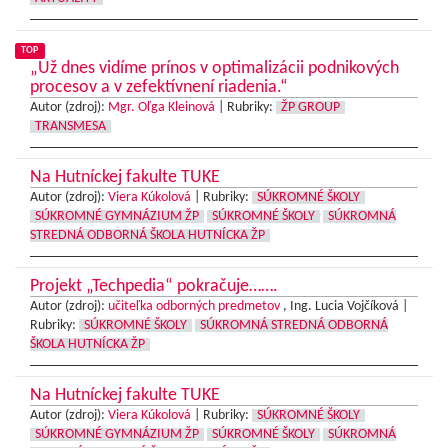
TOP
„Už dnes vidíme prínos v optimalizácii podnikových
procesov a v zefektívnení riadenia.“
Autor (zdroj):
Mgr. Oľga Kleinová
|
Rubriky:
ŽP GROUP
TRANSMESA
Na Hutníckej fakulte TUKE
Autor (zdroj):
Viera Kúkolová
|
Rubriky:
SÚKROMNÉ ŠKOLY
SÚKROMNÉ GYMNÁZIUM ŽP
SÚKROMNÉ ŠKOLY
SÚKROMNÁ
STREDNÁ ODBORNÁ ŠKOLA HUTNÍCKA ŽP
Projekt „Techpedia“ pokračuje…….
Autor (zdroj):
učiteľka odborných predmetov
, Ing. Lucia Vojčíková |
Rubriky:
SÚKROMNÉ ŠKOLY
SÚKROMNÁ STREDNÁ ODBORNÁ
ŠKOLA HUTNÍCKA ŽP
Na Hutníckej fakulte TUKE
Autor (zdroj):
Viera Kúkolová
|
Rubriky:
SÚKROMNÉ ŠKOLY
SÚKROMNÉ GYMNÁZIUM ŽP
SÚKROMNÉ ŠKOLY
SÚKROMNÁ