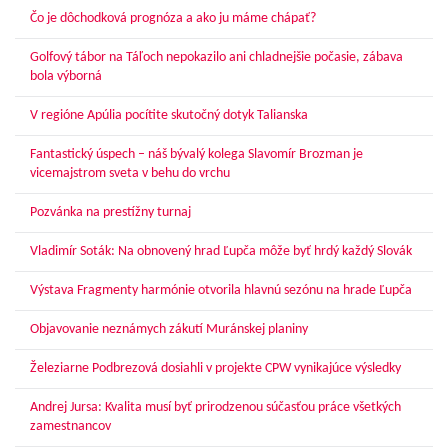
Čo je dôchodková prognóza a ako ju máme chápať?
Golfový tábor na Táľoch nepokazilo ani chladnejšie počasie, zábava
bola výborná
V regióne Apúlia pocítite skutočný dotyk Talianska
Fantastický úspech – náš bývalý kolega Slavomír Brozman je
vicemajstrom sveta v behu do vrchu
Pozvánka na prestížny turnaj
Vladimír Soták: Na obnovený hrad Ľupča môže byť hrdý každý Slovák
Výstava Fragmenty harmónie otvorila hlavnú sezónu na hrade Ľupča
Objavovanie neznámych zákutí Muránskej planiny
Železiarne Podbrezová dosiahli v projekte CPW vynikajúce výsledky
Andrej Jursa: Kvalita musí byť prirodzenou súčasťou práce všetkých
zamestnancov