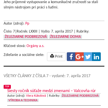
Jeho príjemné vystupovanie a komunikačné zručnosti sa stali
silným nástrojom pri práci s ľuďmi.
Autor (zdroj):
Pp
Číslo: 7|Ročník: LXXIII | Vyšlo:
7. apríla 2017
|
Rubriky:
ŽELEZIARNE PODBREZOVÁ
ŽELEZIARNE DOMA
Kľúčové slová:
Orgány a.s.
Zdieľanie a sociálne siete:
Print
VŠETKY ČLÁNKY Z ČÍSLA 7
- vydané: 7. apríla 2017
TOP
Šiesty ročník súťaže medzi zmenami – Valcovňa rúr
Autor (zdroj):
Viera Kúkolová
|
Rubriky:
ŽELEZIARNE PODBREZOVÁ
VÝROBA A TECHNIKA