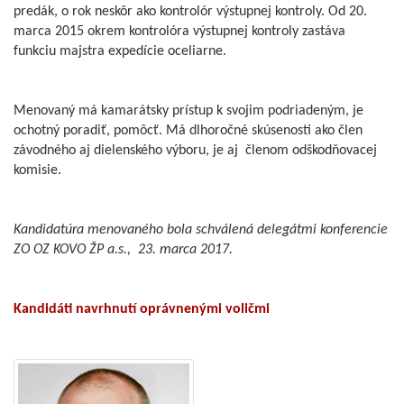
predák, o rok neskôr ako kontrolór výstupnej kontroly. Od 20.
marca 2015 okrem kontrolóra výstupnej kontroly zastáva
funkciu majstra expedície oceliarne.
Menovaný má kamarátsky prístup k svojim podriadeným, je
ochotný poradiť, pomôcť. Má dlhoročné skúsenosti ako člen
závodného aj dielenského výboru, je aj členom odškodňovacej
komisie.
Kandidatúra menovaného bola schválená delegátmi konferencie
ZO OZ KOVO ŽP a.s., 23. marca 2017.
Kandidáti navrhnutí oprávnenými voličmi