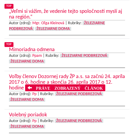
TOP
„Veľmi si vážim, že vedenie tejto spoločnosti myslí aj
na región.“
Autor (zdroj):
Mgr. Oľga Kleinová
|
Rubriky:
ŽELEZIARNE
PODBREZOVÁ
ŽELEZIARNE DOMA
TOP
Mimoriadna odmena
Autor (zdroj):
Ppam
|
Rubriky:
ŽELEZIARNE PODBREZOVÁ
ŽELEZIARNE DOMA
Voľby členov Dozornej rady ŽP a.s. sa začnú 24. apríla
2017 o 6. hodine a skončia 26. apríla 2017 o 12.
hodine
PRÁVE ZOBRAZENÝ ČLÁNOK
Autor (zdroj):
Pp
|
Rubriky:
ŽELEZIARNE PODBREZOVÁ
ŽELEZIARNE DOMA
Volebný poriadok
Autor (zdroj):
Pp
|
Rubriky:
ŽELEZIARNE PODBREZOVÁ
ŽELEZIARNE DOMA