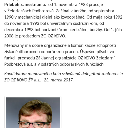
Priebeh zamestnania:
od 1. novembra 1983 pracuje
v Železiarňach Podbrezová. Začínal v údržbe, od septembra
1990 v mechanickej dielni ako kovoobrábač. Od mája roku 1992
do novembra 1993 bol univerzálnym sústružníkom, od
decembra 1993 bol horizontkárom centrálnej údržby. Od 1. júla
2008 je predsedom ZO OZ KOVO.
Menovaný má dobré organizačné a komunikačné schopnosti
získané dlhoročnou odborárskou prácou. Úspešne pôsobí vo
funkcii predsedu Základnej organizácie OZ KOVO Železiarní
Podbrezová a.s. a v ostatných odborárskych funkciách.
Kandidatúra menovaného bola schválená delegátmi konferencie
ZO OZ KOVO ŽP a.s., 23. marca 2017.