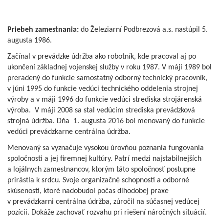
Priebeh zamestnania:
do Železiarní Podbrezová a.s. nastúpil 5.
augusta 1986.
Začínal v prevádzke údržba ako robotník, kde pracoval aj po
ukončení základnej vojenskej služby v roku 1987. V máji 1989 bol
preradený do funkcie samostatný odborný technický pracovník,
v júni 1995 do funkcie vedúci technického oddelenia strojnej
výroby a v máji 1996 do funkcie vedúci strediska strojárenská
výroba. V máji 2008 sa stal vedúcim strediska prevádzková
strojná údržba. Dňa 1. augusta 2016 bol menovaný do funkcie
vedúci prevádzkarne centrálna údržba.
Menovaný sa vyznačuje vysokou úrovňou poznania fungovania
spoločnosti a jej firemnej kultúry. Patrí medzi najstabilnejších
a lojálnych zamestnancov, ktorým táto spoločnosť postupne
prirástla k srdcu. Svoje organizačné schopnosti a odborné
skúsenosti, ktoré nadobudol počas dlhodobej praxe
v prevádzkarni centrálna údržba, zúročil na súčasnej vedúcej
pozícii. Dokáže zachovať rozvahu pri riešení náročných situácií.