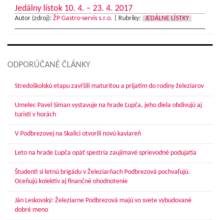
Jedálny lístok 10. 4. – 23. 4. 2017
Autor (zdroj):
ŽP Gastro-servis s.r.o.
|
Rubriky:
JEDÁLNE LÍSTKY
ODPORÚČANÉ ČLÁNKY
Stredoškolskú etapu zavŕšili maturitou a prijatím do rodiny železiarov
Umelec Pavel Siman vystavuje na hrade Ľupča, jeho diela obdivujú aj
turisti v horách
V Podbrezovej na Skalici otvorili novú kaviareň
Leto na hrade Ľupča opäť spestria zaujímavé sprievodné podujatia
Študenti si letnú brigádu v Železiarňach Podbrezová pochvaľujú.
Oceňujú kolektív aj finančné ohodnotenie
Ján Leskovský: Železiarne Podbrezová majú vo svete vybudované
dobré meno