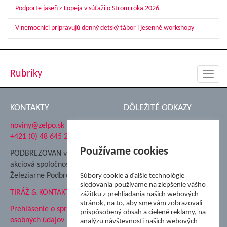
Podporte jaseň z Lopeja v súťaži o Strom roka 2026
V nemocnici pripravujú denný detský tábor i jesenné workshopy
Rubriky
Toggl
navig
KONTAKTY
DÔLEŽITÉ ODKAZY
noviny@zelpo.sk
Hrad Ľupča
+421 (0) 48 645 2711
Súkromná spojená škola ŽP
Nadácia Železiarne
Používame cookies
PODBREZOVAN vydáva
Podbrezová
akciová spoločnosť
Hutnícke múzeum
Železiarne Podbrezová
Súbory cookie a ďalšie technológie
ŽP Informatika s.r.o.
sledovania používame na zlepšenie vášho
TIRÁŽ & KONTAKT
ŠK Železiarne Podbrezová
zážitku z prehliadania našich webových
stránok, na to, aby sme vám zobrazovali
Tále a.s.
Prehlásenie o spracovaní
prispôsobený obsah a cielené reklamy, na
osobných údajov
analýzu návštevnosti našich webových