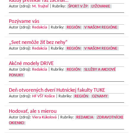
Každý pretekár raz začínal…
Autor (zdroj):
M. Trajteľ
|
Rubriky:
ŠPORT V ŽP
LYŽOVANIE
Pozývame vás
Autor (zdroj):
Redakcia
|
Rubriky:
REGIÓN
V NAŠOM REGIÓNE
„Svet nemôže žiť bez nehy“
Autor (zdroj):
Redakcia
|
Rubriky:
REGIÓN
V NAŠOM REGIÓNE
Akčné modely DRIVE
Autor (zdroj):
Redakcia
|
Rubriky:
REGIÓN
SLUŽBY A AKCIOVÉ
PONUKY
Deň otvorených dverí Hutníckej fakulty TUKE
Autor (zdroj):
HF VŠT Košice
|
Rubriky:
REGIÓN
OZNAMY
Hodovať, ale s mierou
Autor (zdroj):
Viera Kúkolová
|
Rubriky:
REDAKCIA
ZDRAVOTNÍCKE
OKIENKO