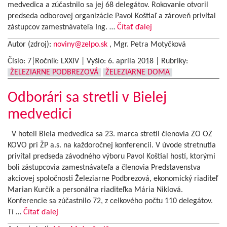
medvedica a zúčastnilo sa jej 68 delegátov. Rokovanie otvoril
predseda odborovej organizácie Pavol Koštiaľ a zároveň privítal
zástupcov zamestnávateľa Ing. …
Čítať ďalej
Autor (zdroj):
noviny@zelpo.sk
, Mgr. Petra Motyčková
Číslo: 7|Ročník: LXXIV | Vyšlo:
6. apríla 2018
|
Rubriky:
ŽELEZIARNE PODBREZOVÁ
ŽELEZIARNE DOMA
Odborári sa stretli v Bielej
medvedici
V hoteli Biela medvedica sa 23. marca stretli členovia ZO OZ
KOVO pri ŽP a.s. na každoročnej konferencii. V úvode stretnutia
privítal predseda závodného výboru Pavol Koštial hostí, ktorými
boli zástupcovia zamestnávateľa a členovia Predstavenstva
akciovej spoločnosti Železiarne Podbrezová, ekonomický riaditeľ
Marian Kurčík a personálna riaditeľka Mária Niklová.
Konferencie sa zúčastnilo 72, z celkového počtu 110 delegátov.
Tí …
Čítať ďalej