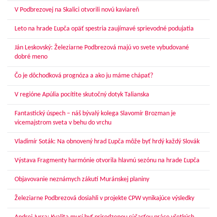
V Podbrezovej na Skalici otvorili novú kaviareň
Leto na hrade Ľupča opäť spestria zaujímavé sprievodné podujatia
Ján Leskovský: Železiarne Podbrezová majú vo svete vybudované
dobré meno
Čo je dôchodková prognóza a ako ju máme chápať?
V regióne Apúlia pocítite skutočný dotyk Talianska
Fantastický úspech – náš bývalý kolega Slavomír Brozman je
vicemajstrom sveta v behu do vrchu
Vladimír Soták: Na obnovený hrad Ľupča môže byť hrdý každý Slovák
Výstava Fragmenty harmónie otvorila hlavnú sezónu na hrade Ľupča
Objavovanie neznámych zákutí Muránskej planiny
Železiarne Podbrezová dosiahli v projekte CPW vynikajúce výsledky