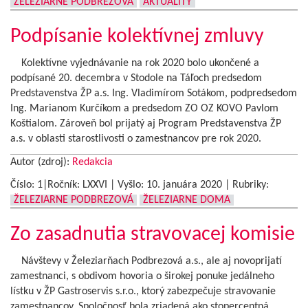
ŽELEZIARNE PODBREZOVÁ
AKTUALITY
Podpísanie kolektívnej zmluvy
Kolektívne vyjednávanie na rok 2020 bolo ukončené a
podpísané 20. decembra v Stodole na Táľoch predsedom
Predstavenstva ŽP a.s. Ing. Vladimírom Sotákom, podpredsedom
Ing. Marianom Kurčíkom a predsedom ZO OZ KOVO Pavlom
Koštialom. Zároveň bol prijatý aj Program Predstavenstva ŽP
a.s. v oblasti starostlivosti o zamestnancov pre rok 2020.
Autor (zdroj):
Redakcia
Číslo: 1|Ročník: LXXVI | Vyšlo:
10. januára 2020
|
Rubriky:
ŽELEZIARNE PODBREZOVÁ
ŽELEZIARNE DOMA
Zo zasadnutia stravovacej komisie
Návštevy v Železiarňach Podbrezová a.s., ale aj novoprijatí
zamestnanci, s obdivom hovoria o širokej ponuke jedálneho
lístku v ŽP Gastroservis s.r.o., ktorý zabezpečuje stravovanie
zamestnancov. Spoločnosť bola zriadená ako stopercentná