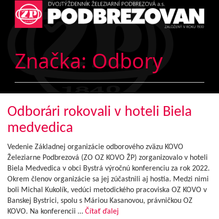
Značka:
Odbory
Odborári rokovali v hoteli Biela
medvedica
Vedenie Základnej organizácie odborového zväzu KOVO
Železiarne Podbrezová (ZO OZ KOVO ŽP) zorganizovalo v hoteli
Biela Medvedica v obci Bystrá výročnú konferenciu za rok 2022.
Okrem členov organizácie sa jej zúčastnili aj hostia. Medzi nimi
boli Michal Kukolík, vedúci metodického pracoviska OZ KOVO v
Banskej Bystrici, spolu s Máriou Kasanovou, právničkou OZ
KOVO. Na konferencii …
Čítať ďalej