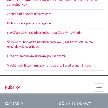
Andrej Jursa: Kvalita musí byť prirodzenou súčasťou práce všetkých
zamestnancov
Záchranári s novým ultrazvukom
Dobrá správa pre ženy v regióne
Navštívte slovenské Rio a kochajte sa úžasnými výhľadmi
Študenti z Chorvátska navštívili našu školu, zážitkom bola najmä
exkurzia v železiarňach
Hrad ožil tajomnými nočnými prehliadkami
V pohárovej histórii sme po tretíkrát ostali pred bránami finále
Rubriky
Toggl
navig
KONTAKTY
DÔLEŽITÉ ODKAZY