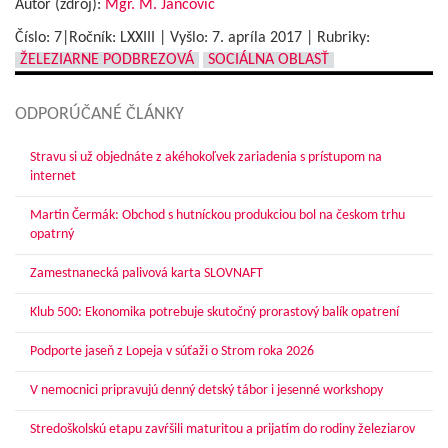
Autor (zdroj):
Mgr. M. Jančovič
Číslo: 7|Ročník: LXXIII | Vyšlo:
7. apríla 2017
|
Rubriky:
ŽELEZIARNE PODBREZOVÁ
SOCIÁLNA OBLASŤ
ODPORÚČANÉ ČLÁNKY
Stravu si už objednáte z akéhokoľvek zariadenia s prístupom na
internet
Martin Čermák: Obchod s hutníckou produkciou bol na českom trhu
opatrný
Zamestnanecká palivová karta SLOVNAFT
Klub 500: Ekonomika potrebuje skutočný prorastový balík opatrení
Podporte jaseň z Lopeja v súťaži o Strom roka 2026
V nemocnici pripravujú denný detský tábor i jesenné workshopy
Stredoškolskú etapu zavŕšili maturitou a prijatím do rodiny železiarov