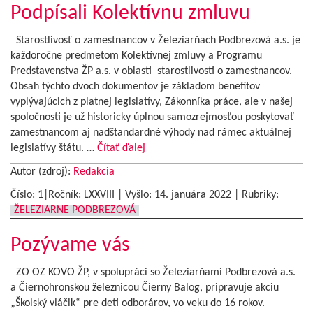
Podpísali Kolektívnu zmluvu
Starostlivosť o zamestnancov v Železiarňach Podbrezová a.s. je
každoročne predmetom Kolektívnej zmluvy a Programu
Predstavenstva ŽP a.s. v oblasti starostlivosti o zamestnancov.
Obsah týchto dvoch dokumentov je základom benefitov
vyplývajúcich z platnej legislatívy, Zákonníka práce, ale v našej
spoločnosti je už historicky úplnou samozrejmosťou poskytovať
zamestnancom aj nadštandardné výhody nad rámec aktuálnej
legislatívy štátu. …
Čítať ďalej
Autor (zdroj):
Redakcia
Číslo: 1|Ročník: LXXVIII | Vyšlo:
14. januára 2022
|
Rubriky:
ŽELEZIARNE PODBREZOVÁ
Pozývame vás
ZO OZ KOVO ŽP, v spolupráci so Železiarňami Podbrezová a.s.
a Čiernohronskou železnicou Čierny Balog, pripravuje akciu
„Školský vláčik“ pre deti odborárov, vo veku do 16 rokov.