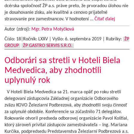
dcérska spoločnosť ŽP a.s. práve preto, že prvoradou úlohou nie
je dosahovanie zisku, ale kvalitné a cenovo prijateľné
stravovanie pre zamestnancov. V hodnotení …
Čítať ďalej
Autor (zdroj):
Mgr. Petra Motyčková
Číslo: 18|Ročník: LXXV | Vyšlo:
6. septembra 2019
|
Rubriky:
ŽP
GROUP
ŽP GASTRO SERVIS S.R.O.
Odborári sa stretli v Hoteli Biela
Medvedica, aby zhodnotili
uplynulý rok
V Hoteli Biela Medvedica sa 21. marca opäť po roku stretli
delegovaní zástupcovia Základnej organizácie Odborového
zväzu KOVO Železiarní Podbrezová, aby zhodnotili svoju činnosť
za uplynulé obdobie. Konferencie sa zúčastnilo 71 delegátov.
Rokovanie otvoril predseda odborovej organizácie Pavol Koštial,
ktorý zároveň privítal zástupcov zamestnávateľa – Ing. Mariana
Kurčíka, podpredsedu Predstavenstva Železiarní Podbrezová a.s.