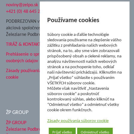
noviny@zelpo.sk
Hrad Ľupča
+421 (0) 48 645 2711
Súkromná spojená škola ŽP
Nadácia Železiarne
Používame cookies
PODBREZOVAN vydáva
Podbrezová
akciová spoločnosť
Hutnícke múzeum
Železiarne Podbrezová
Súbory cookie a ďalšie technológie
ŽP Informatika s.r.o.
sledovania používame na zlepšenie vášho
TIRÁŽ & KONTAKT
ŠK Železiarne Podbrezová
zážitku z prehliadania našich webových
stránok, na to, aby sme vám zobrazovali
Tále a.s.
Prehlásenie o spracovaní
prispôsobený obsah a cielené reklamy, na
osobných údajov
analýzu návštevnosti našich webových
stránok a na pochopenie toho, odkiaľ
Zásady používania súborov
naši návštevníci prichádzajú. Kliknutím na
cookie
„Prijať všetko” súhlasíte s používaním
VŠETKÝCH súborov cookie.
Môžete však navštíviť „Nastavenia
súborov cookie” a poskytnúť
kontrolovaný súhlas, alebo kliknúť na
“Odmietnuť všetko” a odmietnuť všetky
cookie okrem funkčnych.
ŽP GROUP
Zásady používania súborov cookie
ŽP GROUP
Železiarne Podbrezová a.s.
Prijať všetko
Odmietnuť všetko