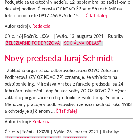
Podujatie sa uskutoční v nedeľu, 12. septembra, so začiatkom o
desiatej hodine. Členovia OZ KOVO ŽP sa môžu nahlásiť na
telefónnom čísle 0917 456 875 do 15. …
Čítať ďalej
Autor (zdroj):
Redakcia
Číslo: 16|Ročník: LXXVII | Vyšlo:
13. augusta 2021
|
Rubriky:
ŽELEZIARNE PODBREZOVÁ
SOCIÁLNA OBLASŤ
Nový predseda Juraj Schmidt
Základná organizácia odborového zväzu KOVO Železiarní
Podbrezová (ZV OZ KOVO ŽP) oznamuje, že vzhľadom na
odstúpenie Ing. Miroslava Vrabca z funkcie predsedu, sa 24.
februára uskutočnili doplňujúce voľby ZO OZ KOVO ŽP. Výbor
základnej organizácie do tejto funkcie zvolil Juraja Schmidta.
Menovaný pracuje v podbrezovských železiarňach od roku 1983
a odvtedy je aj členom …
Čítať ďalej
Autor (zdroj):
Redakcia
Číslo: 6|Ročník: LXXVII | Vyšlo:
26. marca 2021
|
Rubriky: