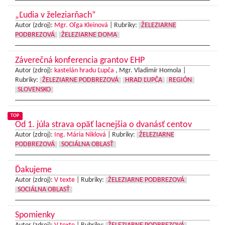
„Ľudia v železiarňach“
Autor (zdroj):
Mgr. Oľga Kleinová
|
Rubriky:
ŽELEZIARNE
PODBREZOVÁ
ŽELEZIARNE DOMA
Záverečná konferencia grantov EHP
Autor (zdroj):
kastelán hradu Ľupča
, Mgr. Vladimír Homola |
Rubriky:
ŽELEZIARNE PODBREZOVÁ
HRAD ĽUPČA
REGIÓN
SLOVENSKO
TOP
Od 1. júla strava opäť lacnejšia o dvanásť centov
Autor (zdroj):
Ing. Mária Niklová
|
Rubriky:
ŽELEZIARNE
PODBREZOVÁ
SOCIÁLNA OBLASŤ
Ďakujeme
Autor (zdroj):
V texte
|
Rubriky:
ŽELEZIARNE PODBREZOVÁ
SOCIÁLNA OBLASŤ
Spomienky