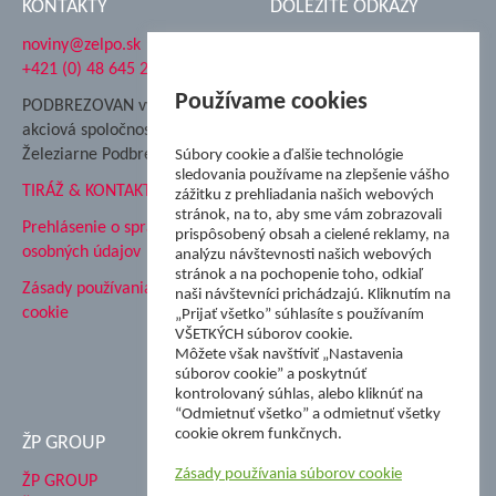
KONTAKTY
DÔLEŽITÉ ODKAZY
noviny@zelpo.sk
Hrad Ľupča
+421 (0) 48 645 2711
Súkromná spojená škola ŽP
Nadácia Železiarne
Používame cookies
PODBREZOVAN vydáva
Podbrezová
akciová spoločnosť
Hutnícke múzeum
Železiarne Podbrezová
Súbory cookie a ďalšie technológie
ŽP Informatika s.r.o.
sledovania používame na zlepšenie vášho
TIRÁŽ & KONTAKT
ŠK Železiarne Podbrezová
zážitku z prehliadania našich webových
stránok, na to, aby sme vám zobrazovali
Tále a.s.
Prehlásenie o spracovaní
prispôsobený obsah a cielené reklamy, na
osobných údajov
analýzu návštevnosti našich webových
stránok a na pochopenie toho, odkiaľ
Zásady používania súborov
naši návštevníci prichádzajú. Kliknutím na
cookie
„Prijať všetko” súhlasíte s používaním
VŠETKÝCH súborov cookie.
Môžete však navštíviť „Nastavenia
súborov cookie” a poskytnúť
kontrolovaný súhlas, alebo kliknúť na
“Odmietnuť všetko” a odmietnuť všetky
cookie okrem funkčnych.
ŽP GROUP
Zásady používania súborov cookie
ŽP GROUP