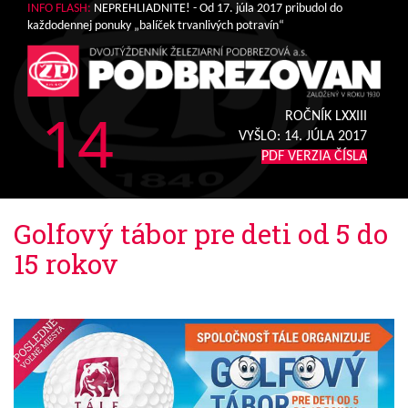
INFO FLASH:
NEPREHLIADNITE! - Od 17. júla 2017 pribudol do
každodennej ponuky „balíček trvanlivých potravín“
14
ROČNÍK LXXIII
VYŠLO:
14. JÚLA 2017
PDF VERZIA ČÍSLA
Golfový tábor pre deti od 5 do
15 rokov