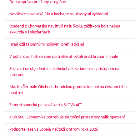
Dobrá správa pre ženy v regióne
Navštívte slovenské Rio a kochajte sa úžasnými výhľadmi
Študenti z Chorvátska navštívili našu školu, zážitkom bola najmä
exkurzia v železiarňach
Hrad ožil tajomnými nočnými prehliadkami
V pohárovej histórii sme po tretíkrát ostali pred bránami finále
Stravu si už objednáte z akéhokoľvek zariadenia s prístupom na
internet
Martin Čermák: Obchod s hutníckou produkciou bol na českom trhu
opatrný
Zamestnanecká palivová karta SLOVNAFT
Klub 500: Ekonomika potrebuje skutočný prorastový balík opatrení
Podporte jaseň z Lopeja v súťaži o Strom roka 2026