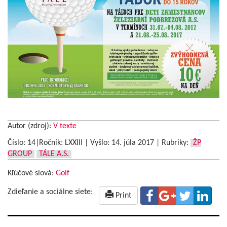
Autor (zdroj):
V texte
Číslo: 14|Ročník: LXXIII | Vyšlo:
14. júla 2017
|
Rubriky:
ŽP
GROUP
TÁLE A.S.
Kľúčové slová:
Golf
Zdieľanie a sociálne siete:
Print