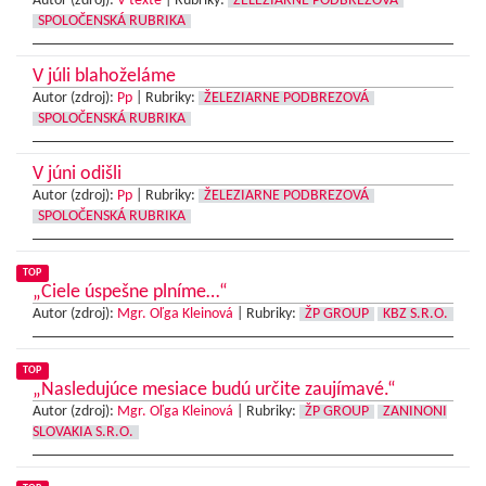
Autor (zdroj):
V texte
|
Rubriky:
ŽELEZIARNE PODBREZOVÁ
SPOLOČENSKÁ RUBRIKA
V júli blahoželáme
Autor (zdroj):
Pp
|
Rubriky:
ŽELEZIARNE PODBREZOVÁ
SPOLOČENSKÁ RUBRIKA
V júni odišli
Autor (zdroj):
Pp
|
Rubriky:
ŽELEZIARNE PODBREZOVÁ
SPOLOČENSKÁ RUBRIKA
TOP
„Ciele úspešne plníme…“
Autor (zdroj):
Mgr. Oľga Kleinová
|
Rubriky:
ŽP GROUP
KBZ S.R.O.
TOP
„Nasledujúce mesiace budú určite zaujímavé.“
Autor (zdroj):
Mgr. Oľga Kleinová
|
Rubriky:
ŽP GROUP
ZANINONI
SLOVAKIA S.R.O.