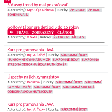
TOP
Súčasný trend by mal pokračovať
Autor (zdroj):
Mgr. Oľga Kleinová
|
Rubriky:
ŽP GROUP
ŽP TRADE
BOHEMIA A.S.
Golfový tábor pre deti od 5 do 15 rokov
PRÁVE ZOBRAZENÝ ČLÁNOK
Autor (zdroj):
V texte
|
Rubriky:
ŽP GROUP
TÁLE A.S.
Kurz programovania JAVA
Autor (zdroj):
Ing. A. Ťažký
|
Rubriky:
SÚKROMNÉ ŠKOLY
SÚKROMNÉ GYMNÁZIUM ŽP
SÚKROMNÉ ŠKOLY
SÚKROMNÁ
STREDNÁ ODBORNÁ ŠKOLA HUTNÍCKA ŽP
Úspechy našich gymnazistov
Autor (zdroj):
Redakcia
|
Rubriky:
SÚKROMNÉ ŠKOLY
SÚKROMNÉ
GYMNÁZIUM ŽP
SÚKROMNÉ ŠKOLY
SÚKROMNÁ STREDNÁ
ODBORNÁ ŠKOLA HUTNÍCKA ŽP
Kurz programovania JAVA
Autor (zdroj):
Ing. A. Ťažký
|
Rubriky:
SÚKROMNÉ ŠKOLY