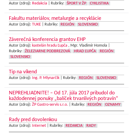
Autor (zdroj):
Redakcia
|
Rubriky:
ŠPORT V ŽP
CYKLISTIKA
Fakultu materiálov, metalurgie a recyklácie
Autor (zdroj):
TUKE
|
Rubriky:
REGIÓN
SLOVENSKO
Záverečná konferencia grantov EHP
Autor (zdroj):
kastelán hradu Ľupča
, Mgr. Vladimír Homola |
Rubriky:
ŽELEZIARNE PODBREZOVÁ
HRAD ĽUPČA
REGIÓN
SLOVENSKO
Tip na víkend
Autor (zdroj):
Ing. P. Mlynarčík
|
Rubriky:
REGIÓN
SLOVENSKO
NEPREHLIADNITE! – Od 17. júla 2017 pribudol do
každodennej ponuky „balíček trvanlivých potravín“
Autor (zdroj):
ŽP Gastro-servis s.r.o.
|
Rubriky:
REGIÓN
OZNAMY
Rady pred dovolenkou
Autor (zdroj):
Internet
|
Rubriky:
REDAKCIA
RADY