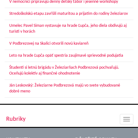
V nemocnici pripravujú denný detský tábor i jesenné workshopy
Stredoškolskú etapu zavŕšili maturitou a prijatím do rodiny železiarov
Umelec Pavel Siman vystavuje na hrade Ľupča, jeho diela obdivujú aj
turisti v horách
V Podbrezovej na Skalici otvorili novú kaviareň
Leto na hrade Ľupča opäť spestria zaujímavé sprievodné podujatia
Študenti si letnú brigádu v Železiarňach Podbrezová pochvaľujú.
Oceňujú kolektív aj finančné ohodnotenie
Ján Leskovský: Železiarne Podbrezová majú vo svete vybudované
dobré meno
Rubriky
Toggl
navig