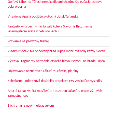
Golfový tábor na Táľoch nepokazilo ani chladnejšie počasie, zábava
bola výborná
V regióne Apúlia pocítite skutočný dotyk Talianska
Fantastický úspech – náš bývalý kolega Slavomír Brozman je
vicemajstrom sveta v behu do vrchu
Pozvánka na prestížny turnaj
Vladimír Soták: Na obnovený hrad Ľupča môže byť hrdý každý Slovák
Výstava Fragmenty harmónie otvorila hlavnú sezónu na hrade Ľupča
Objavovanie neznámych zákutí Muránskej planiny
Železiarne Podbrezová dosiahli v projekte CPW vynikajúce výsledky
Andrej Jursa: Kvalita musí byť prirodzenou súčasťou práce všetkých
zamestnancov
Záchranári s novým ultrazvukom