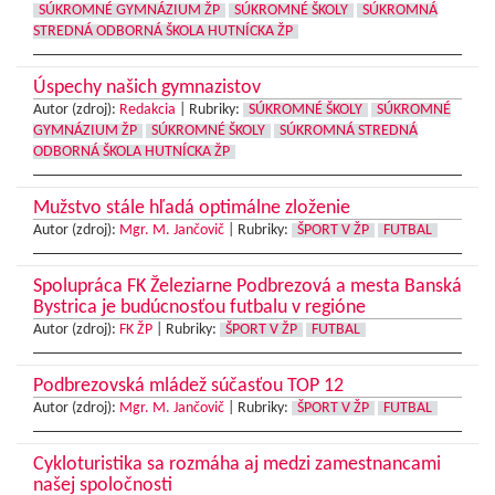
SÚKROMNÉ GYMNÁZIUM ŽP
SÚKROMNÉ ŠKOLY
SÚKROMNÁ
STREDNÁ ODBORNÁ ŠKOLA HUTNÍCKA ŽP
Úspechy našich gymnazistov
Autor (zdroj):
Redakcia
|
Rubriky:
SÚKROMNÉ ŠKOLY
SÚKROMNÉ
GYMNÁZIUM ŽP
SÚKROMNÉ ŠKOLY
SÚKROMNÁ STREDNÁ
ODBORNÁ ŠKOLA HUTNÍCKA ŽP
Mužstvo stále hľadá optimálne zloženie
Autor (zdroj):
Mgr. M. Jančovič
|
Rubriky:
ŠPORT V ŽP
FUTBAL
Spolupráca FK Železiarne Podbrezová a mesta Banská
Bystrica je budúcnosťou futbalu v regióne
Autor (zdroj):
FK ŽP
|
Rubriky:
ŠPORT V ŽP
FUTBAL
Podbrezovská mládež súčasťou TOP 12
Autor (zdroj):
Mgr. M. Jančovič
|
Rubriky:
ŠPORT V ŽP
FUTBAL
Cykloturistika sa rozmáha aj medzi zamestnancami
našej spoločnosti