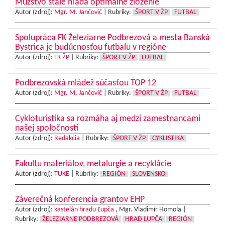
Mužstvo stále hľadá optimálne zloženie
Autor (zdroj):
Mgr. M. Jančovič
|
Rubriky:
ŠPORT V ŽP
FUTBAL
Spolupráca FK Železiarne Podbrezová a mesta Banská
Bystrica je budúcnosťou futbalu v regióne
Autor (zdroj):
FK ŽP
|
Rubriky:
ŠPORT V ŽP
FUTBAL
Podbrezovská mládež súčasťou TOP 12
Autor (zdroj):
Mgr. M. Jančovič
|
Rubriky:
ŠPORT V ŽP
FUTBAL
Cykloturistika sa rozmáha aj medzi zamestnancami
našej spoločnosti
Autor (zdroj):
Redakcia
|
Rubriky:
ŠPORT V ŽP
CYKLISTIKA
Fakultu materiálov, metalurgie a recyklácie
Autor (zdroj):
TUKE
|
Rubriky:
REGIÓN
SLOVENSKO
Záverečná konferencia grantov EHP
Autor (zdroj):
kastelán hradu Ľupča
, Mgr. Vladimír Homola |
Rubriky:
ŽELEZIARNE PODBREZOVÁ
HRAD ĽUPČA
REGIÓN