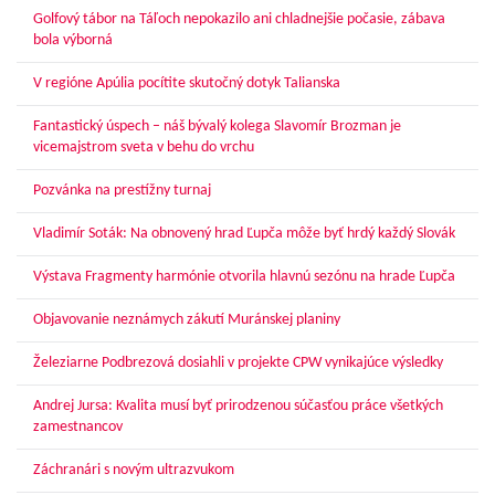
Golfový tábor na Táľoch nepokazilo ani chladnejšie počasie, zábava
bola výborná
V regióne Apúlia pocítite skutočný dotyk Talianska
Fantastický úspech – náš bývalý kolega Slavomír Brozman je
vicemajstrom sveta v behu do vrchu
Pozvánka na prestížny turnaj
Vladimír Soták: Na obnovený hrad Ľupča môže byť hrdý každý Slovák
Výstava Fragmenty harmónie otvorila hlavnú sezónu na hrade Ľupča
Objavovanie neznámych zákutí Muránskej planiny
Železiarne Podbrezová dosiahli v projekte CPW vynikajúce výsledky
Andrej Jursa: Kvalita musí byť prirodzenou súčasťou práce všetkých
zamestnancov
Záchranári s novým ultrazvukom