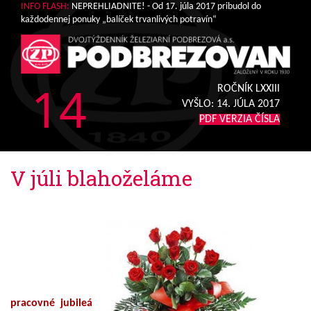
INFO FLASH:
NEPREHLIADNITE! - Od 17. júla 2017 pribudol do
každodennej ponuky „balíček trvanlivých potravín“
14
ROČNÍK LXXIII
VYŠLO:
14. JÚLA 2017
PDF VERZIA ČÍSLA
V júli blahoželáme
pracovné jubileá