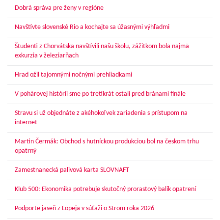
Dobrá správa pre ženy v regióne
Navštívte slovenské Rio a kochajte sa úžasnými výhľadmi
Študenti z Chorvátska navštívili našu školu, zážitkom bola najmä
exkurzia v železiarňach
Hrad ožil tajomnými nočnými prehliadkami
V pohárovej histórii sme po tretíkrát ostali pred bránami finále
Stravu si už objednáte z akéhokoľvek zariadenia s prístupom na
internet
Martin Čermák: Obchod s hutníckou produkciou bol na českom trhu
opatrný
Zamestnanecká palivová karta SLOVNAFT
Klub 500: Ekonomika potrebuje skutočný prorastový balík opatrení
Podporte jaseň z Lopeja v súťaži o Strom roka 2026