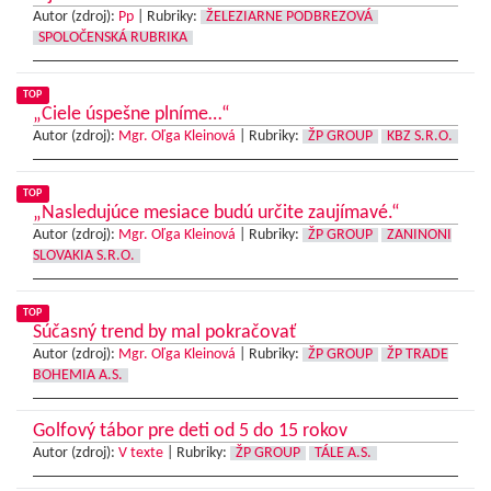
Autor (zdroj):
Pp
|
Rubriky:
ŽELEZIARNE PODBREZOVÁ
SPOLOČENSKÁ RUBRIKA
TOP
„Ciele úspešne plníme…“
Autor (zdroj):
Mgr. Oľga Kleinová
|
Rubriky:
ŽP GROUP
KBZ S.R.O.
TOP
„Nasledujúce mesiace budú určite zaujímavé.“
Autor (zdroj):
Mgr. Oľga Kleinová
|
Rubriky:
ŽP GROUP
ZANINONI
SLOVAKIA S.R.O.
TOP
Súčasný trend by mal pokračovať
Autor (zdroj):
Mgr. Oľga Kleinová
|
Rubriky:
ŽP GROUP
ŽP TRADE
BOHEMIA A.S.
Golfový tábor pre deti od 5 do 15 rokov
Autor (zdroj):
V texte
|
Rubriky:
ŽP GROUP
TÁLE A.S.