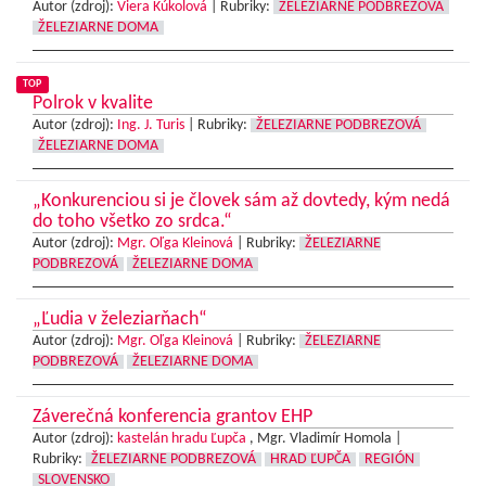
Autor (zdroj):
Viera Kúkolová
|
Rubriky:
ŽELEZIARNE PODBREZOVÁ
ŽELEZIARNE DOMA
TOP
Polrok v kvalite
Autor (zdroj):
Ing. J. Turis
|
Rubriky:
ŽELEZIARNE PODBREZOVÁ
ŽELEZIARNE DOMA
„Konkurenciou si je človek sám až dovtedy, kým nedá
do toho všetko zo srdca.“
Autor (zdroj):
Mgr. Oľga Kleinová
|
Rubriky:
ŽELEZIARNE
PODBREZOVÁ
ŽELEZIARNE DOMA
„Ľudia v železiarňach“
Autor (zdroj):
Mgr. Oľga Kleinová
|
Rubriky:
ŽELEZIARNE
PODBREZOVÁ
ŽELEZIARNE DOMA
Záverečná konferencia grantov EHP
Autor (zdroj):
kastelán hradu Ľupča
, Mgr. Vladimír Homola |
Rubriky:
ŽELEZIARNE PODBREZOVÁ
HRAD ĽUPČA
REGIÓN
SLOVENSKO