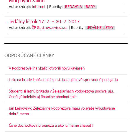
Murphyho zákon
Autor (zdroj):
Internet
|
Rubriky:
REDAKCIA
RADY
Jedálny lístok 17. 7. – 30. 7. 2017
Autor (zdroj):
ŽP Gastro-servis s.r.o.
|
Rubriky:
JEDÁLNE LÍSTKY
ODPORÚČANÉ ČLÁNKY
V Podbrezovej na Skalici otvorili novú kaviareň
Leto na hrade Ľupča opäť spestria zaujímavé sprievodné podujatia
Študenti si letnú brigádu v Železiarňach Podbrezová pochvaľujú.
Oceňujú kolektív aj finančné ohodnotenie
Ján Leskovský: Železiarne Podbrezová majú vo svete vybudované
dobré meno
Čo je dôchodková prognóza a ako ju máme chápať?