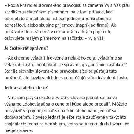
– Podľa Pravidiel slovenského pravopisu sa zámená Vy a Váš píšu
s veľkým začiatočným písmenom iba v tom prípade, keď
odosielate e-mail alebo list buď jednému konkrétnemu
adresátovi, alebo skupine príjemcov (napríklad firme). Ak
používate tieto zámená v reklamných a iných popisoch,
oslovujete malým písmenom na začiatku – vy a váš.
Je častokrát správne?
– Ak chceme vyjadriť frekvenciu nejakého deja, vyjadríme sa
veľakrát, často, mnohokrát. Je správne aj vyjadrenie častokrát?
Staršie slovníky slovenského pravopisu síce pripúšťajú túto
možnosť, ale jazykovedci dnes odporúčajú skôr ekvivalent často.
Jedná sa alebo ide o?
– V našom jazyku existuje zvratné sloveso jednať sa iba vo
význame „dohovárať sa o cene pri kúpe alebo predaji”. Môžete
ho využiť v spojení jednať sa na trhu alebo napr. jednať sa s
dodávateľom. Sloveso jednať je ešte stále zaužívané v takýchto
spojeniach: jedná sa o problém, jedná sa o tento druh tovaru, čo
nie je správne.