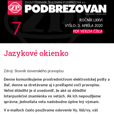
7
ROČNÍK LXXVI
VYŠLO:
3. APRÍLA 2020
PDF VERZIA ČÍSLA
Jazykové okienko
Zdroj: Slovník slovenského pravopisu
Denne komunikujeme prostredníctvom elektronickej pošty a
žiaľ, denne sa stretávame aj s prešľapmi voči pravopisu.
Veľmi dôležité je si uvedomiť, že aké sú dôležité
interpunkčné znamienka vo vetách. Ak ich nepoužijeme
správne, jednoliata veta nadobudne úplne iný význam.
V e-mailoch často používame oslovenie Vy, Váš/vy, váš