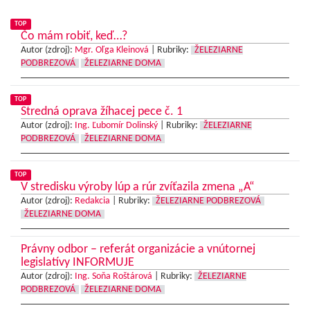
TOP
Čo mám robiť, keď…?
Autor (zdroj):
Mgr. Oľga Kleinová
|
Rubriky:
ŽELEZIARNE
PODBREZOVÁ
ŽELEZIARNE DOMA
TOP
Stredná oprava žíhacej pece č. 1
Autor (zdroj):
Ing. Ľubomír Dolinský
|
Rubriky:
ŽELEZIARNE
PODBREZOVÁ
ŽELEZIARNE DOMA
TOP
V stredisku výroby lúp a rúr zvíťazila zmena „A“
Autor (zdroj):
Redakcia
|
Rubriky:
ŽELEZIARNE PODBREZOVÁ
ŽELEZIARNE DOMA
Právny odbor – referát organizácie a vnútornej
legislatívy INFORMUJE
Autor (zdroj):
Ing. Soňa Roštárová
|
Rubriky:
ŽELEZIARNE
PODBREZOVÁ
ŽELEZIARNE DOMA