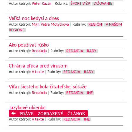
Autor (zdroj):
Peter Kazár
|
Rubriky:
ŠPORT V ŽP
LYŽOVANIE
Veľká noc kedysi a dnes
Autor (zdroj):
Mgr. Petra Motyčková
|
Rubriky:
REGIÓN
V NAŠOM
REGIÓNE
Ako používať rúško
Autor (zdroj):
Redakcia
|
Rubriky:
REDAKCIA
RADY
Chránia pľúca pred vírusom
Autor (zdroj):
V texte
|
Rubriky:
REDAKCIA
RADY
Víťaz šiesteho kola čitateľskej súťaže
Autor (zdroj):
Redakcia
|
Rubriky:
REDAKCIA
INÉ
Jazykové okienko
PRÁVE ZOBRAZENÝ ČLÁNOK
Autor (zdroj):
V texte
|
Rubriky:
REDAKCIA
INÉ