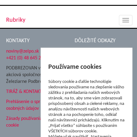
Rubriky
Toggl
navig
KONTAKTY
DÔLEŽITÉ ODKAZY
noviny@zelpo.sk
Hrad Ľupča
+421 (0) 48 645 2711
Súkromná spojená škola ŽP
Nadácia Železiarne
Používame cookies
PODBREZOVAN vydáva
Podbrezová
akciová spoločnosť
Hutnícke múzeum
Železiarne Podbrezová
Súbory cookie a ďalšie technológie
ŽP Informatika s.r.o.
sledovania používame na zlepšenie vášho
TIRÁŽ & KONTAKT
ŠK Železiarne Podbrezová
zážitku z prehliadania našich webových
stránok, na to, aby sme vám zobrazovali
Tále a.s.
Prehlásenie o spracovaní
prispôsobený obsah a cielené reklamy, na
osobných údajov
analýzu návštevnosti našich webových
stránok a na pochopenie toho, odkiaľ
Zásady používania súborov
naši návštevníci prichádzajú. Kliknutím na
cookie
„Prijať všetko” súhlasíte s používaním
VŠETKÝCH súborov cookie.
Môžete však navštíviť „Nastavenia