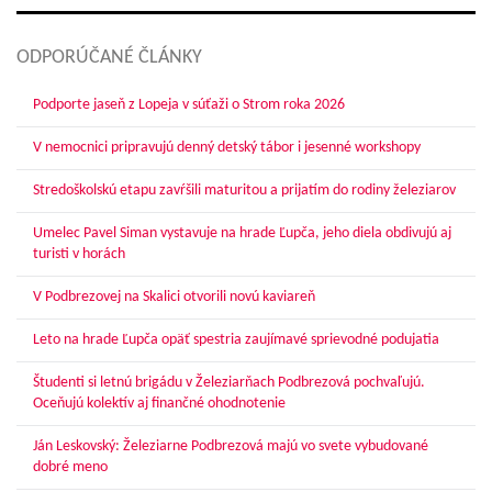
ODPORÚČANÉ ČLÁNKY
Podporte jaseň z Lopeja v súťaži o Strom roka 2026
V nemocnici pripravujú denný detský tábor i jesenné workshopy
Stredoškolskú etapu zavŕšili maturitou a prijatím do rodiny železiarov
Umelec Pavel Siman vystavuje na hrade Ľupča, jeho diela obdivujú aj
turisti v horách
V Podbrezovej na Skalici otvorili novú kaviareň
Leto na hrade Ľupča opäť spestria zaujímavé sprievodné podujatia
Študenti si letnú brigádu v Železiarňach Podbrezová pochvaľujú.
Oceňujú kolektív aj finančné ohodnotenie
Ján Leskovský: Železiarne Podbrezová majú vo svete vybudované
dobré meno