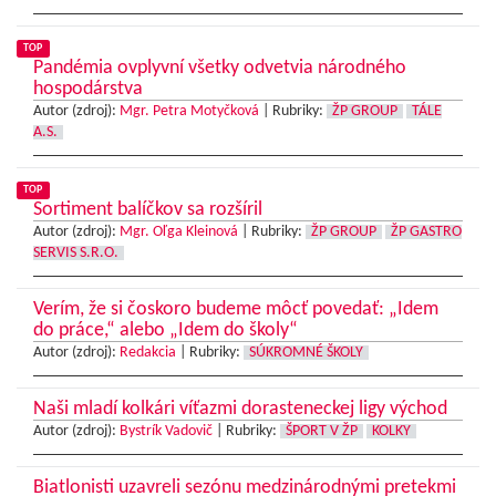
TOP
Pandémia ovplyvní všetky odvetvia národného
hospodárstva
Autor (zdroj):
Mgr. Petra Motyčková
|
Rubriky:
ŽP GROUP
TÁLE
A.S.
TOP
Sortiment balíčkov sa rozšíril
Autor (zdroj):
Mgr. Oľga Kleinová
|
Rubriky:
ŽP GROUP
ŽP GASTRO
SERVIS S.R.O.
Verím, že si čoskoro budeme môcť povedať: „Idem
do práce,“ alebo „Idem do školy“
Autor (zdroj):
Redakcia
|
Rubriky:
SÚKROMNÉ ŠKOLY
Naši mladí kolkári víťazmi dorasteneckej ligy východ
Autor (zdroj):
Bystrík Vadovič
|
Rubriky:
ŠPORT V ŽP
KOLKY
Biatlonisti uzavreli sezónu medzinárodnými pretekmi