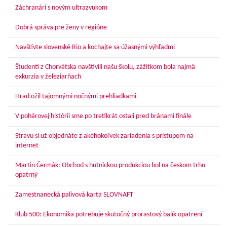
Záchranári s novým ultrazvukom
Dobrá správa pre ženy v regióne
Navštívte slovenské Rio a kochajte sa úžasnými výhľadmi
Študenti z Chorvátska navštívili našu školu, zážitkom bola najmä
exkurzia v železiarňach
Hrad ožil tajomnými nočnými prehliadkami
V pohárovej histórii sme po tretíkrát ostali pred bránami finále
Stravu si už objednáte z akéhokoľvek zariadenia s prístupom na
internet
Martin Čermák: Obchod s hutníckou produkciou bol na českom trhu
opatrný
Zamestnanecká palivová karta SLOVNAFT
Klub 500: Ekonomika potrebuje skutočný prorastový balík opatrení