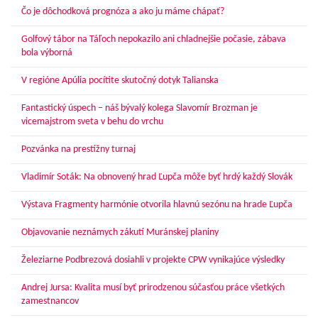
Čo je dôchodková prognóza a ako ju máme chápať?
Golfový tábor na Táľoch nepokazilo ani chladnejšie počasie, zábava
bola výborná
V regióne Apúlia pocítite skutočný dotyk Talianska
Fantastický úspech – náš bývalý kolega Slavomír Brozman je
vicemajstrom sveta v behu do vrchu
Pozvánka na prestížny turnaj
Vladimír Soták: Na obnovený hrad Ľupča môže byť hrdý každý Slovák
Výstava Fragmenty harmónie otvorila hlavnú sezónu na hrade Ľupča
Objavovanie neznámych zákutí Muránskej planiny
Železiarne Podbrezová dosiahli v projekte CPW vynikajúce výsledky
Andrej Jursa: Kvalita musí byť prirodzenou súčasťou práce všetkých
zamestnancov