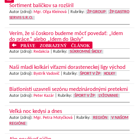
TOP
Sortiment balíčkov sa rozšíril
Autor (zdroj):
Mgr. Oľga Kleinová
|
Rubriky:
ŽP GROUP
ŽP GASTRO
SERVIS S.R.O.
Verím, že si čoskoro budeme môcť povedať: „Idem
do práce,“ alebo „Idem do školy“
PRÁVE ZOBRAZENÝ ČLÁNOK
Autor (zdroj):
Redakcia
|
Rubriky:
SÚKROMNÉ ŠKOLY
Naši mladí kolkári víťazmi dorasteneckej ligy východ
Autor (zdroj):
Bystrík Vadovič
|
Rubriky:
ŠPORT V ŽP
KOLKY
Biatlonisti uzavreli sezónu medzinárodnými pretekmi
Autor (zdroj):
Peter Kazár
|
Rubriky:
ŠPORT V ŽP
LYŽOVANIE
Veľká noc kedysi a dnes
Autor (zdroj):
Mgr. Petra Motyčková
|
Rubriky:
REGIÓN
V NAŠOM
REGIÓNE