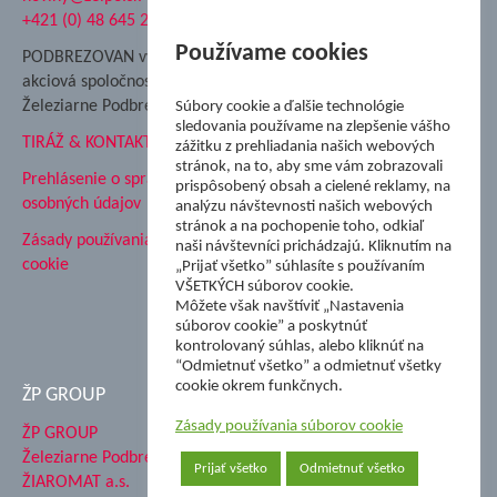
+421 (0) 48 645 2711
Súkromná spojená škola ŽP
Nadácia Železiarne
Používame cookies
PODBREZOVAN vydáva
Podbrezová
akciová spoločnosť
Hutnícke múzeum
Železiarne Podbrezová
Súbory cookie a ďalšie technológie
ŽP Informatika s.r.o.
sledovania používame na zlepšenie vášho
TIRÁŽ & KONTAKT
ŠK Železiarne Podbrezová
zážitku z prehliadania našich webových
stránok, na to, aby sme vám zobrazovali
Tále a.s.
Prehlásenie o spracovaní
prispôsobený obsah a cielené reklamy, na
osobných údajov
analýzu návštevnosti našich webových
stránok a na pochopenie toho, odkiaľ
Zásady používania súborov
naši návštevníci prichádzajú. Kliknutím na
cookie
„Prijať všetko” súhlasíte s používaním
VŠETKÝCH súborov cookie.
Môžete však navštíviť „Nastavenia
súborov cookie” a poskytnúť
kontrolovaný súhlas, alebo kliknúť na
“Odmietnuť všetko” a odmietnuť všetky
cookie okrem funkčnych.
ŽP GROUP
Zásady používania súborov cookie
ŽP GROUP
Železiarne Podbrezová a.s.
Prijať všetko
Odmietnuť všetko
ŽIAROMAT a.s.