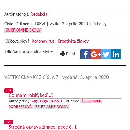
Autor (zdroj):
Redakcia
Číslo: 7|Ročník: LXXVI | Vyšlo:
3. apríla 2020
|
Rubriky:
SÚKROMNÉ ŠKOLY
Kľúčové slová:
Koronavírus
,
Kreativita žiakov
Zdieľanie a sociálne siete:
Print
VŠETKY ČLÁNKY Z ČÍSLA 7
- vydané: 3. apríla 2020
TOP
Čo mám robiť, keď…?
Autor (zdroj):
Mgr. Oľga Kleinová
|
Rubriky:
ŽELEZIARNE
PODBREZOVÁ
ŽELEZIARNE DOMA
TOP
Stredná oprava žíhacej pece č. 1