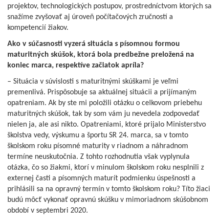
projektov, technologických postupov, prostredníctvom ktorých sa
snažíme zvyšovať aj úroveň počítačových zručností a
kompetencií žiakov.
Ako v súčasnosti vyzerá situácia s písomnou formou
maturitných skúšok, ktorá bola predbežne preložená na
koniec marca, respektíve začiatok apríla?
– Situácia v súvislosti s maturitnými skúškami je veľmi
premenlivá. Prispôsobuje sa aktuálnej situácii a prijímaným
opatreniam. Ak by ste mi položili otázku o celkovom priebehu
maturitných skúšok, tak by som vám ju nevedela zodpovedať
nielen ja, ale asi nikto. Opatreniami, ktoré prijalo Ministerstvo
školstva vedy, výskumu a športu SR 24. marca, sa v tomto
školskom roku písomné maturity v riadnom a náhradnom
termíne neuskutočnia. Z tohto rozhodnutia však vyplynula
otázka, čo so žiakmi, ktorí v minulom školskom roku nesplnili z
externej časti a písomných maturít podmienku úspešnosti a
prihlásili sa na opravný termín v tomto školskom roku? Títo žiaci
budú môcť vykonať opravnú skúšku v mimoriadnom skúšobnom
období v septembri 2020.