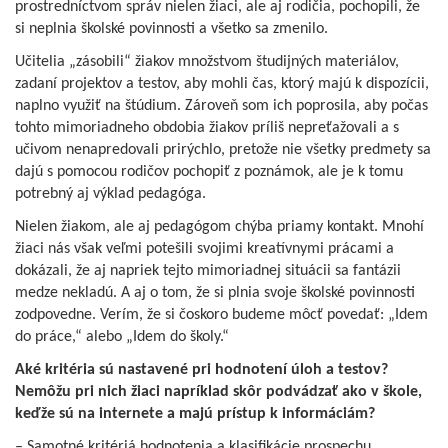
prostredníctvom správ nielen žiaci, ale aj rodičia, pochopili, že
si neplnia školské povinnosti a všetko sa zmenilo.
Učitelia „zásobili“ žiakov množstvom študijných materiálov,
zadaní projektov a testov, aby mohli čas, ktorý majú k dispozícii,
naplno využiť na štúdium. Zároveň som ich poprosila, aby počas
tohto mimoriadneho obdobia žiakov príliš nepreťažovali a s
učivom nenapredovali prirýchlo, pretože nie všetky predmety sa
dajú s pomocou rodičov pochopiť z poznámok, ale je k tomu
potrebný aj výklad pedagóga.
Nielen žiakom, ale aj pedagógom chýba priamy kontakt. Mnohí
žiaci nás však veľmi potešili svojimi kreatívnymi prácami a
dokázali, že aj napriek tejto mimoriadnej situácii sa fantázii
medze nekladú. A aj o tom, že si plnia svoje školské povinnosti
zodpovedne. Verím, že si čoskoro budeme môcť povedať: „Idem
do práce,“ alebo „Idem do školy.“
Aké kritéria sú nastavené pri hodnotení úloh a testov?
Nemôžu pri nich žiaci napríklad skôr podvádzať ako v škole,
keďže sú na internete a majú prístup k informáciám?
– Samotné kritériá hodnotenia a klasifikácie prospechu