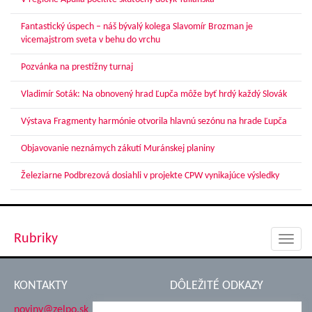
Fantastický úspech – náš bývalý kolega Slavomír Brozman je
vicemajstrom sveta v behu do vrchu
Pozvánka na prestížny turnaj
Vladimír Soták: Na obnovený hrad Ľupča môže byť hrdý každý Slovák
Výstava Fragmenty harmónie otvorila hlavnú sezónu na hrade Ľupča
Objavovanie neznámych zákutí Muránskej planiny
Železiarne Podbrezová dosiahli v projekte CPW vynikajúce výsledky
Rubriky
Toggl
navig
KONTAKTY
DÔLEŽITÉ ODKAZY
noviny@zelpo.sk
Hrad Ľupča