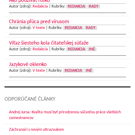
Ako používať rúško
Autor (zdroj):
Redakcia
|
Rubriky:
REDAKCIA
RADY
Chránia pľúca pred vírusom
Autor (zdroj):
V texte
|
Rubriky:
REDAKCIA
RADY
Víťaz šiesteho kola čitateľskej súťaže
Autor (zdroj):
Redakcia
|
Rubriky:
REDAKCIA
INÉ
Jazykové okienko
Autor (zdroj):
V texte
|
Rubriky:
REDAKCIA
INÉ
ODPORÚČANÉ ČLÁNKY
Andrej Jursa: Kvalita musí byť prirodzenou súčasťou práce všetkých
zamestnancov
Záchranári s novým ultrazvukom