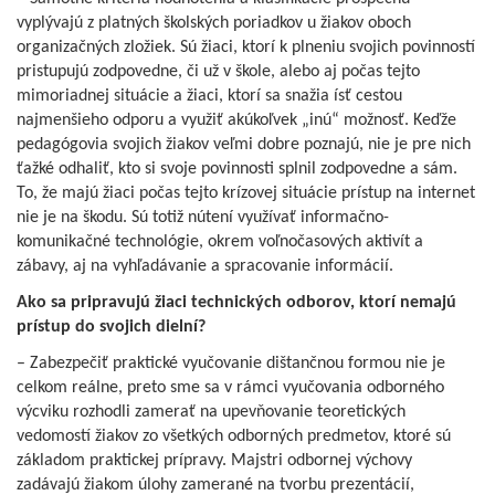
vyplývajú z platných školských poriadkov u žiakov oboch
organizačných zložiek. Sú žiaci, ktorí k plneniu svojich povinností
pristupujú zodpovedne, či už v škole, alebo aj počas tejto
mimoriadnej situácie a žiaci, ktorí sa snažia ísť cestou
najmenšieho odporu a využiť akúkoľvek „inú“ možnosť. Keďže
pedagógovia svojich žiakov veľmi dobre poznajú, nie je pre nich
ťažké odhaliť, kto si svoje povinnosti splnil zodpovedne a sám.
To, že majú žiaci počas tejto krízovej situácie prístup na internet
nie je na škodu. Sú totiž nútení využívať informačno-
komunikačné technológie, okrem voľnočasových aktivít a
zábavy, aj na vyhľadávanie a spracovanie informácií.
Ako sa pripravujú žiaci technických odborov, ktorí nemajú
prístup do svojich dielní?
– Zabezpečiť praktické vyučovanie dištančnou formou nie je
celkom reálne, preto sme sa v rámci vyučovania odborného
výcviku rozhodli zamerať na upevňovanie teoretických
vedomostí žiakov zo všetkých odborných predmetov, ktoré sú
základom praktickej prípravy. Majstri odbornej výchovy
zadávajú žiakom úlohy zamerané na tvorbu prezentácií,