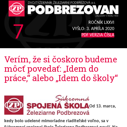
7
ROČNÍK LXXVI
VYŠLO:
3. APRÍLA 2020
PDF VERZIA ČÍSLA
Verím, že si čoskoro budeme
môcť povedať: „Idem do
práce,“ alebo „Idem do školy“
Od 13. marca,
kedy bolo udelené mimoriadne riaditeľské voľno, sa v