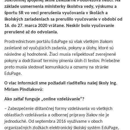
Súkromnej spojenej škole Železiarne Podbrezová neučí. Na
základe usmernenia ministerky školstva vedy, výskumu a
športu SR vo veci prerušenia vyučovania v školách a
školských zariadeniach sa prerušilo vyučovanie v období od
16. do 27. marca 2020 vrátane. Neskôr bolo vyučovanie
prerušené až do odvolania.
Prostredníctvom portálu EduPage sú však všetkým žiakom
zasielané od vyučujúcich zadania, pokyny a úlohy, ktoré sú
následne aj hodnotené. Žiaci musia rešpektovať zverejnené
pokyny a dodržiavať termíny plnenia úloh či testov. Priebežne
preto musia sledovať komunikáciu a oznamy na stránke
EduPage.
O viac informácii sme požiadali riaditeľku našej školy Ing.
Miriam Pindiakovú:
Ako zatiaľ funguje „online vzdelávanie“?
– Zabezpečenie dištančnej formy vzdelávania vo všetkých
oblastiach vzdelávania a odbornej prípravy žiakov nie je
jednoduché. Od septembra 2016 využívame v oboch
organizačných zložkách elektronický školský systém EduPage,