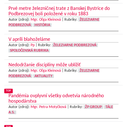
Prvé metre železničnej trate z Banskej Bystrice do
Podbrezovej boli položené v roku 1883
Autor (zdroj):
Mgr. Oľga Kleinová
|
Rubriky:
ŽELEZIARNE
PODBREZOVÁ
HISTÓRIA
V apríli blahoželáme
Autor (zdroj):
Pp
|
Rubriky:
ŽELEZIARNE PODBREZOVÁ
SPOLOČENSKÁ RUBRIKA
Nedodržanie disciplíny môže ublížiť
Autor (zdroj):
Mgr. Oľga Kleinová
|
Rubriky:
ŽELEZIARNE
PODBREZOVÁ
AKTUALITY
TOP
Pandémia ovplyvní všetky odvetvia národného
hospodárstva
Autor (zdroj):
Mgr. Petra Motyčková
|
Rubriky:
ŽP GROUP
TÁLE
A.S.