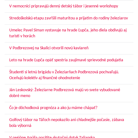
V nemocnici pripravujú denný detský tábor i jesenné workshopy
Stredoškolskú etapu zavŕšili maturitou a prijatím do rodiny železiarov
Umelec Pavel Siman vystavuje na hrade Ľupča, jeho diela obdivujú aj
turisti v horách
V Podbrezovej na Skalici otvorili novú kaviareň
Leto na hrade Ľupča opäť spestria zaujímavé sprievodné podujatia
Študenti si letnú brigádu v Železiarňach Podbrezová pochvaľujú.
Oceňujú kolektív aj finančné ohodnotenie
Ján Leskovský: Železiarne Podbrezová majú vo svete vybudované
dobré meno
Čo je dôchodková prognóza a ako ju máme chápať?
Golfový tábor na Táľoch nepokazilo ani chladnejšie počasie, zábava
bola výborná
V regióne Apúlia pocítite skutočný dotyk Talianska