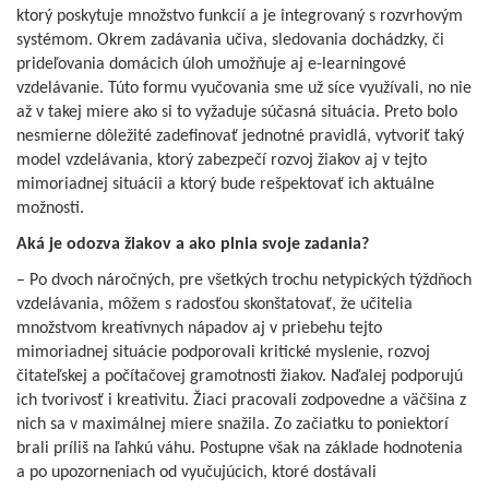
ktorý poskytuje množstvo funkcií a je integrovaný s rozvrhovým
systémom. Okrem zadávania učiva, sledovania dochádzky, či
prideľovania domácich úloh umožňuje aj e-learningové
vzdelávanie. Túto formu vyučovania sme už síce využívali, no nie
až v takej miere ako si to vyžaduje súčasná situácia. Preto bolo
nesmierne dôležité zadefinovať jednotné pravidlá, vytvoriť taký
model vzdelávania, ktorý zabezpečí rozvoj žiakov aj v tejto
mimoriadnej situácii a ktorý bude rešpektovať ich aktuálne
možnosti.
Aká je odozva žiakov a ako plnia svoje zadania?
– Po dvoch náročných, pre všetkých trochu netypických týždňoch
vzdelávania, môžem s radosťou skonštatovať, že učitelia
množstvom kreatívnych nápadov aj v priebehu tejto
mimoriadnej situácie podporovali kritické myslenie, rozvoj
čitateľskej a počítačovej gramotnosti žiakov. Naďalej podporujú
ich tvorivosť i kreativitu. Žiaci pracovali zodpovedne a väčšina z
nich sa v maximálnej miere snažila. Zo začiatku to poniektorí
brali príliš na ľahkú váhu. Postupne však na základe hodnotenia
a po upozorneniach od vyučujúcich, ktoré dostávali