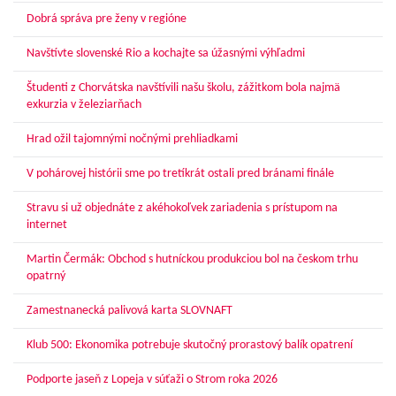
Dobrá správa pre ženy v regióne
Navštívte slovenské Rio a kochajte sa úžasnými výhľadmi
Študenti z Chorvátska navštívili našu školu, zážitkom bola najmä
exkurzia v železiarňach
Hrad ožil tajomnými nočnými prehliadkami
V pohárovej histórii sme po tretíkrát ostali pred bránami finále
Stravu si už objednáte z akéhokoľvek zariadenia s prístupom na
internet
Martin Čermák: Obchod s hutníckou produkciou bol na českom trhu
opatrný
Zamestnanecká palivová karta SLOVNAFT
Klub 500: Ekonomika potrebuje skutočný prorastový balík opatrení
Podporte jaseň z Lopeja v súťaži o Strom roka 2026