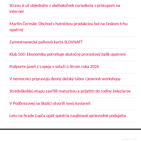
Stravu si už objednáte z akéhokoľvek zariadenia s prístupom na
internet
Martin Čermák: Obchod s hutníckou produkciou bol na českom trhu
opatrný
Zamestnanecká palivová karta SLOVNAFT
Klub 500: Ekonomika potrebuje skutočný prorastový balík opatrení
Podporte jaseň z Lopeja v súťaži o Strom roka 2026
V nemocnici pripravujú denný detský tábor i jesenné workshopy
Stredoškolskú etapu zavŕšili maturitou a prijatím do rodiny železiarov
V Podbrezovej na Skalici otvorili novú kaviareň
Leto na hrade Ľupča opäť spestria zaujímavé sprievodné podujatia