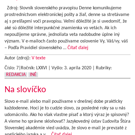
Zdroj: Slovník slovenského pravopisu Denne komunikujeme
prostredníctvom elektronickej pošty a žiaľ, denne sa stretávame
aj s prešľapmi voči pravopisu. Veľmi dôležité je si uvedomiť, že
aké sú dôležité interpunkčné znamienka vo vetách. Ak ich
nepoužijeme správne, jednoliata veta nadobudne úplne iný
význam. V e-mailoch často používame oslovenie Vy, Váš/vy, váš
– Podľa Pravidiel slovenského …
Čítať ďalej
Autor (zdroj):
V texte
Číslo: 7|Ročník: LXXVI | Vyšlo:
3. apríla 2020
|
Rubriky:
REDAKCIA
INÉ
Na slovíčko
Slovo e-mail alebo mail používame v dnešnej dobe prakticky
každodenne. Hoci je to cudzie slovo, za posledné roky sa u nás
udomácnilo. Ako ho však vlastne písať a ktorý výraz je spisovný?
A vieme ho správne skloňovať? Jazykovedný ústav Ľudovíta Štúra
Slovenskej akadémie vied uvádza, že slovo e-mail je prevzaté z
anglického jazyka a v …
Čítať ďalej