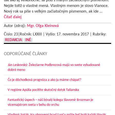
tak ako aj veľkonočné, sa píšu s malým začiatočným písmenom.
Nejde totiž o vlastné mená. Vlastným menom je slovo Vianoce.
Nový rok sa píše s veľkým začiatočným písmenom, ak ide …
Čítať ďalej
Autor (zdroj):
Mgr. Oľga Kleinová
Číslo: 23|Ročník: LXXIII | Vyšlo:
17. novembra 2017
|
Rubriky:
REDAKCIA
INÉ
ODPORÚČANÉ ČLÁNKY
Ján Leskovský: Železiarne Podbrezová majú vo svete vybudované
dobré meno
Čo je dôchodková prognóza a ako ju máme chápať?
V regióne Apúlia pocítite skutočný dotyk Talianska
Fantastický úspech – náš bývalý kolega Slavomír Brozman je
vicemajstrom sveta v behu do vrchu
Vladimír Soták: Na obnovený hrad Ľupča môže byť hrdý každý Slovák