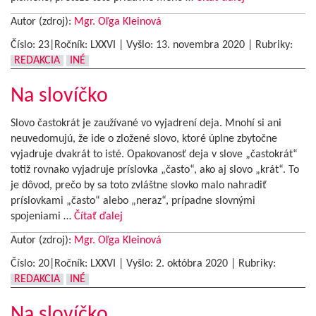
Autor (zdroj):
Mgr. Oľga Kleinová
Číslo: 23|Ročník: LXXVI | Vyšlo:
13. novembra 2020
|
Rubriky:
REDAKCIA
INÉ
Na slovíčko
Slovo častokrát je zaužívané vo vyjadrení deja. Mnohí si ani
neuvedomujú, že ide o zložené slovo, ktoré úplne zbytočne
vyjadruje dvakrát to isté. Opakovanosť deja v slove „častokrát“
totiž rovnako vyjadruje príslovka „často“, ako aj slovo „krát“. To
je dôvod, prečo by sa toto zvláštne slovko malo nahradiť
príslovkami „často“ alebo „neraz“, prípadne slovnými
spojeniami …
Čítať ďalej
Autor (zdroj):
Mgr. Oľga Kleinová
Číslo: 20|Ročník: LXXVI | Vyšlo:
2. októbra 2020
|
Rubriky:
REDAKCIA
INÉ
Na slovíčko