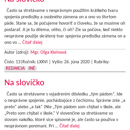
Často sa stretávame s nesprávnym použitím krátkeho tvaru
spojenia predložky a osobného zámena on a ono vo štvrtom
páde. Stane sa, že počujeme hovoriť o človeku, že sa musíme oň
postarať. A je tu dilema, oňho, či oň? Zle sa počúva, keď niekto
nesprávne použije skrátený tvar spojenia predložka zámena on a
ono vo …
Čítať ďalej
Autor (zdroj):
Mgr. Oľga Kleinová
Číslo: 13|Ročník: LXXVI | Vyšlo:
26. júna 2020
|
Rubriky:
REDAKCIA
INÉ
Na slovíčko
Často sa stretávame s vyjadrením dôsledku „tým pádom“. Ide
o nesprávne spojenie, pochádzajúce z čechizmu. Správne znie „a
preto“ alebo „a tak“ (Nie „Tým pádom som chýbal v škole, ale
„Preto som chýbal v škole.“ V slovenčine sa stretávame so
slovom nakoľko, ktoré síce spisovné je, ale často sa používa v
nesprávnom ponímaní. Pri …
Čítať ďalej