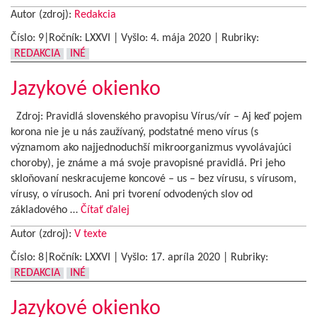
Autor (zdroj):
Redakcia
Číslo: 9|Ročník: LXXVI | Vyšlo:
4. mája 2020
|
Rubriky:
REDAKCIA
INÉ
Jazykové okienko
Zdroj: Pravidlá slovenského pravopisu Vírus/vír – Aj keď pojem
korona nie je u nás zaužívaný, podstatné meno vírus (s
významom ako najjednoduchší mikroorganizmus vyvolávajúci
choroby), je známe a má svoje pravopisné pravidlá. Pri jeho
skloňovaní neskracujeme koncové – us – bez vírusu, s vírusom,
vírusy, o vírusoch. Ani pri tvorení odvodených slov od
základového …
Čítať ďalej
Autor (zdroj):
V texte
Číslo: 8|Ročník: LXXVI | Vyšlo:
17. apríla 2020
|
Rubriky:
REDAKCIA
INÉ
Jazykové okienko