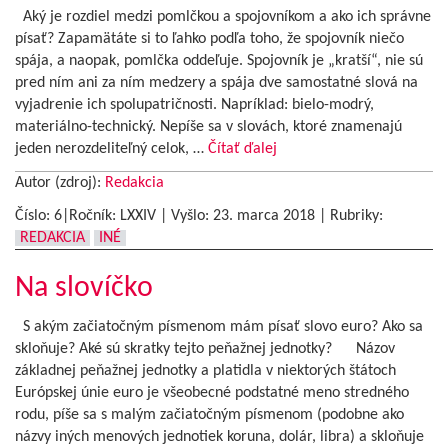
Aký je rozdiel medzi pomlčkou a spojovníkom a ako ich správne
písať? Zapamätáte si to ľahko podľa toho, že spojovník niečo
spája, a naopak, pomlčka oddeľuje. Spojovník je „kratší“, nie sú
pred ním ani za ním medzery a spája dve samostatné slová na
vyjadrenie ich spolupatričnosti. Napríklad: bielo-modrý,
materiálno-technický. Nepíše sa v slovách, ktoré znamenajú
jeden nerozdeliteľný celok, …
Čítať ďalej
Autor (zdroj):
Redakcia
Číslo: 6|Ročník: LXXIV | Vyšlo:
23. marca 2018
|
Rubriky:
REDAKCIA
INÉ
Na slovíčko
S akým začiatočným písmenom mám písať slovo euro? Ako sa
skloňuje? Aké sú skratky tejto peňažnej jednotky? Názov
základnej peňažnej jednotky a platidla v niektorých štátoch
Európskej únie euro je všeobecné podstatné meno stredného
rodu, píše sa s malým začiatočným písmenom (podobne ako
názvy iných menových jednotiek koruna, dolár, libra) a skloňuje