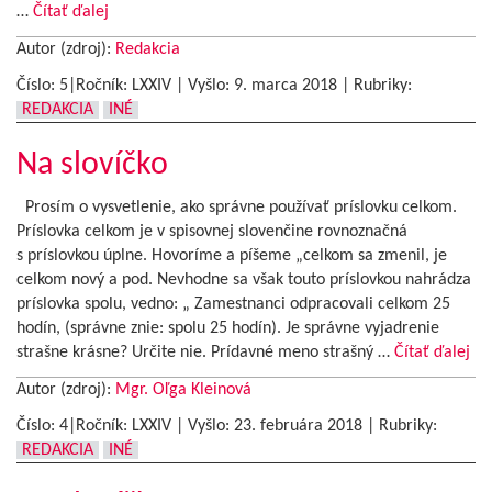
…
Čítať ďalej
Autor (zdroj):
Redakcia
Číslo: 5|Ročník: LXXIV | Vyšlo:
9. marca 2018
|
Rubriky:
REDAKCIA
INÉ
Na slovíčko
Prosím o vysvetlenie, ako správne používať príslovku celkom.
Príslovka celkom je v spisovnej slovenčine rovnoznačná
s príslovkou úplne. Hovoríme a píšeme „celkom sa zmenil, je
celkom nový a pod. Nevhodne sa však touto príslovkou nahrádza
príslovka spolu, vedno: „ Zamestnanci odpracovali celkom 25
hodín, (správne znie: spolu 25 hodín). Je správne vyjadrenie
strašne krásne? Určite nie. Prídavné meno strašný …
Čítať ďalej
Autor (zdroj):
Mgr. Oľga Kleinová
Číslo: 4|Ročník: LXXIV | Vyšlo:
23. februára 2018
|
Rubriky:
REDAKCIA
INÉ