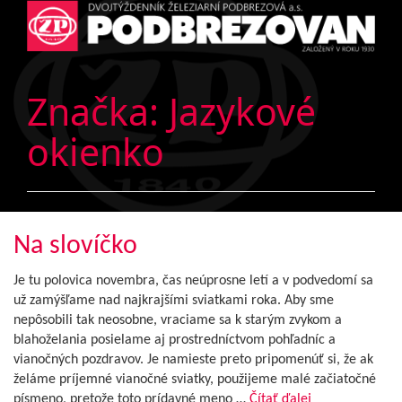
Značka:
Jazykové
okienko
Na slovíčko
Je tu polovica novembra, čas neúprosne letí a v podvedomí sa
už zamýšľame nad najkrajšími sviatkami roka. Aby sme
nepôsobili tak neosobne, vraciame sa k starým zvykom a
blahoželania posielame aj prostredníctvom pohľadníc a
vianočných pozdravov. Je namieste preto pripomenúť si, že ak
želáme príjemné vianočné sviatky, použijeme malé začiatočné
písmeno, pretože toto prídavné meno …
Čítať ďalej