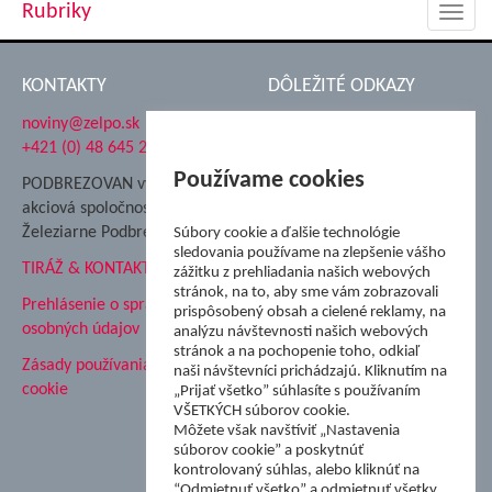
Rubriky
Toggl
navig
KONTAKTY
DÔLEŽITÉ ODKAZY
noviny@zelpo.sk
Hrad Ľupča
+421 (0) 48 645 2711
Súkromná spojená škola ŽP
Nadácia Železiarne
Používame cookies
PODBREZOVAN vydáva
Podbrezová
akciová spoločnosť
Hutnícke múzeum
Železiarne Podbrezová
Súbory cookie a ďalšie technológie
ŽP Informatika s.r.o.
sledovania používame na zlepšenie vášho
TIRÁŽ & KONTAKT
ŠK Železiarne Podbrezová
zážitku z prehliadania našich webových
stránok, na to, aby sme vám zobrazovali
Tále a.s.
Prehlásenie o spracovaní
prispôsobený obsah a cielené reklamy, na
osobných údajov
analýzu návštevnosti našich webových
stránok a na pochopenie toho, odkiaľ
Zásady používania súborov
naši návštevníci prichádzajú. Kliknutím na
cookie
„Prijať všetko” súhlasíte s používaním
VŠETKÝCH súborov cookie.
Môžete však navštíviť „Nastavenia
súborov cookie” a poskytnúť
kontrolovaný súhlas, alebo kliknúť na
“Odmietnuť všetko” a odmietnuť všetky