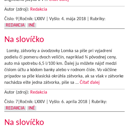
Autor (zdroj):
Redakcia
Číslo: 9|Ročník: LXXIV | Vyšlo:
4. mája 2018
|
Rubriky:
REDAKCIA
INÉ
Na slovíčko
Lomky, zátvorky a úvodzovky Lomka sa píše pri vyjadrení
podielu či pomeru dvoch veličín, napríklad ¾ pôvodnej ceny,
auto má spotrebu 6,5 l/100 km. Ďalej ju môžete nájsť medzi
číslom účtu a kódom banky alebo v rodnom čísle. Vo väčšine
prípadov sa píše klasická okrúhla zátvorka, ak sa však v zátvorke
nachádza ešte jedna zátvorka, píše sa …
Čítať ďalej
Autor (zdroj):
Redakcia
Číslo: 7|Ročník: LXXIV | Vyšlo:
6. apríla 2018
|
Rubriky:
REDAKCIA
INÉ
Na slovíčko