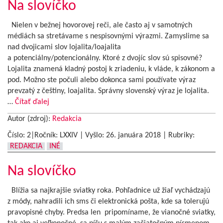
Na slovíčko
Nielen v bežnej hovorovej reči, ale často aj v samotných
médiách sa stretávame s nespisovnými výrazmi. Zamyslime sa
nad dvojicami slov lojalita/loajalita
a potenciálny/potencionálny. Ktoré z dvojíc slov sú spisovné?
Lojalita znamená kladný postoj k zriadeniu, k vláde, k zákonom a
pod. Možno ste počuli alebo dokonca sami používate výraz
prevzatý z češtiny, loajalita. Správny slovenský výraz je lojalita.
…
Čítať ďalej
Autor (zdroj):
Redakcia
Číslo: 2|Ročník: LXXIV | Vyšlo:
26. januára 2018
|
Rubriky:
REDAKCIA
INÉ
Na slovíčko
Blížia sa najkrajšie sviatky roka. Pohľadnice už žiaľ vychádzajú
z módy, nahradili ich sms či elektronická pošta, kde sa tolerujú
pravopisné chyby. Predsa len pripomíname, že vianočné sviatky,