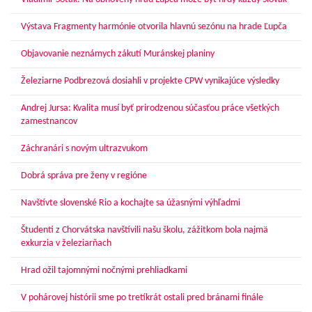
Výstava Fragmenty harmónie otvorila hlavnú sezónu na hrade Ľupča
Objavovanie neznámych zákutí Muránskej planiny
Železiarne Podbrezová dosiahli v projekte CPW vynikajúce výsledky
Andrej Jursa: Kvalita musí byť prirodzenou súčasťou práce všetkých
zamestnancov
Záchranári s novým ultrazvukom
Dobrá správa pre ženy v regióne
Navštívte slovenské Rio a kochajte sa úžasnými výhľadmi
Študenti z Chorvátska navštívili našu školu, zážitkom bola najmä
exkurzia v železiarňach
Hrad ožil tajomnými nočnými prehliadkami
V pohárovej histórii sme po tretíkrát ostali pred bránami finále