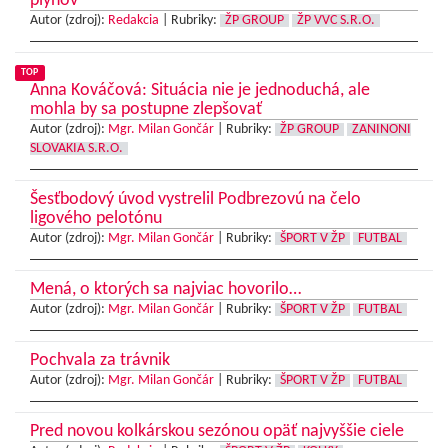
plynov
Autor (zdroj):
Redakcia
|
Rubriky:
ŽP GROUP
ŽP VVC S.R.O.
TOP
Anna Kováčová: Situácia nie je jednoduchá, ale
mohla by sa postupne zlepšovať
Autor (zdroj):
Mgr. Milan Gončár
|
Rubriky:
ŽP GROUP
ZANINONI
SLOVAKIA S.R.O.
Šesťbodový úvod vystrelil Podbrezovú na čelo
ligového pelotónu
Autor (zdroj):
Mgr. Milan Gončár
|
Rubriky:
ŠPORT V ŽP
FUTBAL
Mená, o ktorých sa najviac hovorilo…
Autor (zdroj):
Mgr. Milan Gončár
|
Rubriky:
ŠPORT V ŽP
FUTBAL
Pochvala za trávnik
Autor (zdroj):
Mgr. Milan Gončár
|
Rubriky:
ŠPORT V ŽP
FUTBAL
Pred novou kolkárskou sezónou opäť najvyššie ciele