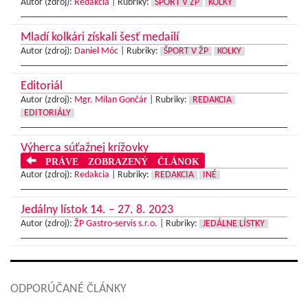
Autor (zdroj):
Redakcia
|
Rubriky:
ŠPORT V ŽP
KOLKY
Mladí kolkári získali šesť medailí
Autor (zdroj):
Daniel Móc
|
Rubriky:
ŠPORT V ŽP
KOLKY
Editoriál
Autor (zdroj):
Mgr. Milan Gončár
|
Rubriky:
REDAKCIA
EDITORIÁLY
Výherca súťažnej krížovky
PRÁVE ZOBRAZENÝ ČLÁNOK
Autor (zdroj):
Redakcia
|
Rubriky:
REDAKCIA
INÉ
Jedálny lístok 14. – 27. 8. 2023
Autor (zdroj):
ŽP Gastro-servis s.r.o.
|
Rubriky:
JEDÁLNE LÍSTKY
ODPORÚČANÉ ČLÁNKY