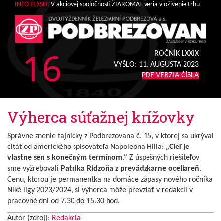
INFO FLASH:
V akciovej spoločnosti ŽIAROMAT veria v oživenie trhu
16
ROČNÍK LXXIX
VYŠLO:
11. AUGUSTA 2023
PDF VERZIA ČÍSLA
Výherca súťažnej krížovky
Správne znenie tajničky z Podbrezovana č. 15, v ktorej sa ukrýval
citát od amerického spisovateľa Napoleona Hilla:
„Cieľ je
vlastne sen s konečným termínom.“
Z úspešných riešiteľov
sme vyžrebovali
Patrika Ridzoňa z prevádzkarne oceliareň
.
Cenu, ktorou je permanentka na domáce zápasy nového ročníka
Niké ligy 2023/2024, si výherca môže prevziať v redakcii v
pracovné dni od 7.30 do 15.30 hod.
Autor (zdroj):
Redakcia