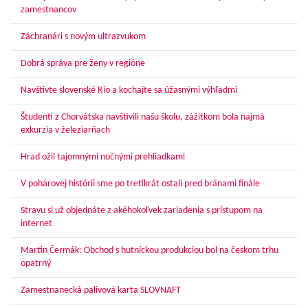
zamestnancov
Záchranári s novým ultrazvukom
Dobrá správa pre ženy v regióne
Navštívte slovenské Rio a kochajte sa úžasnými výhľadmi
Študenti z Chorvátska navštívili našu školu, zážitkom bola najmä
exkurzia v železiarňach
Hrad ožil tajomnými nočnými prehliadkami
V pohárovej histórii sme po tretíkrát ostali pred bránami finále
Stravu si už objednáte z akéhokoľvek zariadenia s prístupom na
internet
Martin Čermák: Obchod s hutníckou produkciou bol na českom trhu
opatrný
Zamestnanecká palivová karta SLOVNAFT