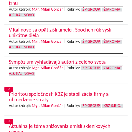
trhu
Autor (zdroj):
Mgr. Milan Gončár
|
Rubriky:
ŽP GROUP
ŽIAROMAT
A.S. KALINOVO
V Kalinove sa opäť zišli umelci. Spod ich rúk vyšli
unikátne diela
Autor (zdroj):
Mgr. Milan Gončár
|
Rubriky:
ŽP GROUP
ŽIAROMAT
A.S. KALINOVO
Sympózium vyhľadávajú autori z celého sveta
Autor (zdroj):
Mgr. Milan Gončár
|
Rubriky:
ŽP GROUP
ŽIAROMAT
A.S. KALINOVO
TOP
Prioritou spoločnosti KBZ je stabilizácia firmy a
obmedzenie straty
Autor (zdroj):
Mgr. Milan Gončár
|
Rubriky:
ŽP GROUP
KBZ S.R.O.
TOP
Aktuálna je téma znižovania emisií skleníkových