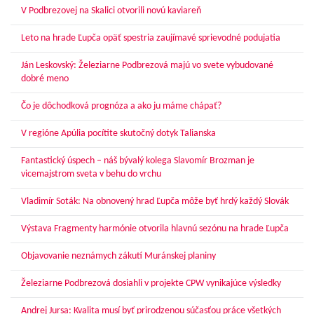
V Podbrezovej na Skalici otvorili novú kaviareň
Leto na hrade Ľupča opäť spestria zaujímavé sprievodné podujatia
Ján Leskovský: Železiarne Podbrezová majú vo svete vybudované
dobré meno
Čo je dôchodková prognóza a ako ju máme chápať?
V regióne Apúlia pocítite skutočný dotyk Talianska
Fantastický úspech – náš bývalý kolega Slavomír Brozman je
vicemajstrom sveta v behu do vrchu
Vladimír Soták: Na obnovený hrad Ľupča môže byť hrdý každý Slovák
Výstava Fragmenty harmónie otvorila hlavnú sezónu na hrade Ľupča
Objavovanie neznámych zákutí Muránskej planiny
Železiarne Podbrezová dosiahli v projekte CPW vynikajúce výsledky
Andrej Jursa: Kvalita musí byť prirodzenou súčasťou práce všetkých