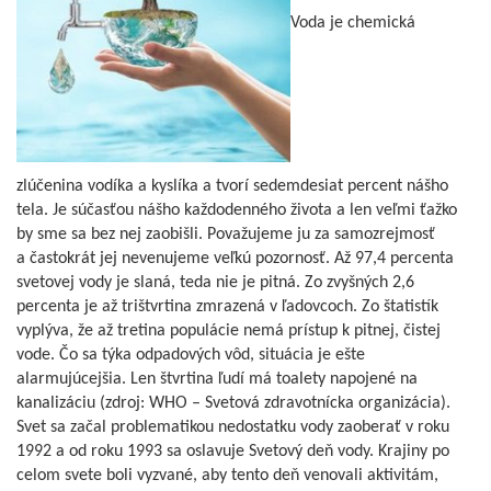
Voda je chemická
zlúčenina vodíka a kyslíka a tvorí sedemdesiat percent nášho
tela. Je súčasťou nášho každodenného života a len veľmi ťažko
by sme sa bez nej zaobišli. Považujeme ju za samozrejmosť
a častokrát jej nevenujeme veľkú pozornosť. Až 97,4 percenta
svetovej vody je slaná, teda nie je pitná. Zo zvyšných 2,6
percenta je až trištvrtina zmrazená v ľadovcoch. Zo štatistík
vyplýva, že až tretina populácie nemá prístup k pitnej, čistej
vode. Čo sa týka odpadových vôd, situácia je ešte
alarmujúcejšia. Len štvrtina ľudí má toalety napojené na
kanalizáciu (zdroj: WHO – Svetová zdravotnícka organizácia).
Svet sa začal problematikou nedostatku vody zaoberať v roku
1992 a od roku 1993 sa oslavuje Svetový deň vody. Krajiny po
celom svete boli vyzvané, aby tento deň venovali aktivitám,