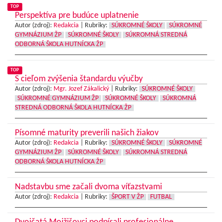
TOP
Perspektíva pre budúce uplatnenie
Autor (zdroj):
Redakcia
|
Rubriky:
SÚKROMNÉ ŠKOLY
SÚKROMNÉ
GYMNÁZIUM ŽP
SÚKROMNÉ ŠKOLY
SÚKROMNÁ STREDNÁ
ODBORNÁ ŠKOLA HUTNÍCKA ŽP
TOP
S cieľom zvýšenia štandardu výučby
Autor (zdroj):
Mgr. Jozef Zákalický
|
Rubriky:
SÚKROMNÉ ŠKOLY
SÚKROMNÉ GYMNÁZIUM ŽP
SÚKROMNÉ ŠKOLY
SÚKROMNÁ
STREDNÁ ODBORNÁ ŠKOLA HUTNÍCKA ŽP
Písomné maturity preverili našich žiakov
Autor (zdroj):
Redakcia
|
Rubriky:
SÚKROMNÉ ŠKOLY
SÚKROMNÉ
GYMNÁZIUM ŽP
SÚKROMNÉ ŠKOLY
SÚKROMNÁ STREDNÁ
ODBORNÁ ŠKOLA HUTNÍCKA ŽP
Nadstavbu sme začali dvoma víťazstvami
Autor (zdroj):
Redakcia
|
Rubriky:
ŠPORT V ŽP
FUTBAL