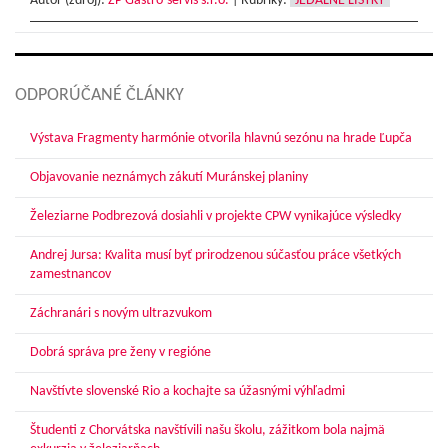
Autor (zdroj):
ŽP Gastro-servis s.r.o.
|
Rubriky:
JEDÁLNE LÍSTKY
ODPORÚČANÉ ČLÁNKY
Výstava Fragmenty harmónie otvorila hlavnú sezónu na hrade Ľupča
Objavovanie neznámych zákutí Muránskej planiny
Železiarne Podbrezová dosiahli v projekte CPW vynikajúce výsledky
Andrej Jursa: Kvalita musí byť prirodzenou súčasťou práce všetkých
zamestnancov
Záchranári s novým ultrazvukom
Dobrá správa pre ženy v regióne
Navštívte slovenské Rio a kochajte sa úžasnými výhľadmi
Študenti z Chorvátska navštívili našu školu, zážitkom bola najmä