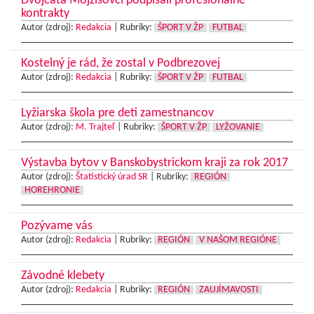
Dvojčatá Mojžišovci podpísali profesionálne
kontrakty
Autor (zdroj):
Redakcia
|
Rubriky:
ŠPORT V ŽP
FUTBAL
Kostelný je rád, že zostal v Podbrezovej
Autor (zdroj):
Redakcia
|
Rubriky:
ŠPORT V ŽP
FUTBAL
Lyžiarska škola pre deti zamestnancov
Autor (zdroj):
M. Trajteľ
|
Rubriky:
ŠPORT V ŽP
LYŽOVANIE
Výstavba bytov v Banskobystrickom kraji za rok 2017
Autor (zdroj):
Štatistický úrad SR
|
Rubriky:
REGIÓN
HOREHRONIE
Pozývame vás
Autor (zdroj):
Redakcia
|
Rubriky:
REGIÓN
V NAŠOM REGIÓNE
Závodné klebety
Autor (zdroj):
Redakcia
|
Rubriky:
REGIÓN
ZAUJÍMAVOSTI