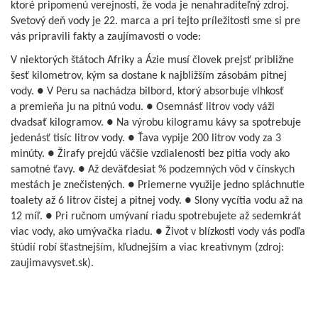
ktoré pripomenú verejnosti, že voda je nenahraditeľný zdroj.
Svetový deň vody je 22. marca a pri tejto príležitosti sme si pre
vás pripravili fakty a zaujímavosti o vode:
V niektorých štátoch Afriky a Ázie musí človek prejsť približne
šesť kilometrov, kým sa dostane k najbližším zásobám pitnej
vody. ● V Peru sa nachádza bilbord, ktorý absorbuje vlhkosť
a premieňa ju na pitnú vodu. ● Osemnásť litrov vody váži
dvadsať kilogramov. ● Na výrobu kilogramu kávy sa spotrebuje
jedenásť tisíc litrov vody. ● Ťava vypije 200 litrov vody za 3
minúty. ● Žirafy prejdú väčšie vzdialenosti bez pitia vody ako
samotné ťavy. ● Až deväťdesiat % podzemných vôd v čínskych
mestách je znečistených. ● Priemerne využije jedno spláchnutie
toalety až 6 litrov čistej a pitnej vody. ● Slony vycítia vodu až na
12 míľ. ● Pri ručnom umývaní riadu spotrebujete až sedemkrát
viac vody, ako umývačka riadu. ● Život v blízkosti vody vás podľa
štúdií robí šťastnejším, kľudnejším a viac kreatívnym (zdroj:
zaujimavysvet.sk).