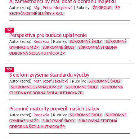
Aj zamestnanci by mali dbať o ochranu majetku
Autor (zdroj):
Mgr. Petra Motyčková
|
Rubriky:
ŽP GROUP
ŽP
BEZPEČNOSTNÉ SLUŽBY S.R.O.
TOP
Perspektíva pre budúce uplatnenie
Autor (zdroj):
Redakcia
|
Rubriky:
SÚKROMNÉ ŠKOLY
SÚKROMNÉ
GYMNÁZIUM ŽP
SÚKROMNÉ ŠKOLY
SÚKROMNÁ STREDNÁ
ODBORNÁ ŠKOLA HUTNÍCKA ŽP
TOP
S cieľom zvýšenia štandardu výučby
Autor (zdroj):
Mgr. Jozef Zákalický
|
Rubriky:
SÚKROMNÉ ŠKOLY
SÚKROMNÉ GYMNÁZIUM ŽP
SÚKROMNÉ ŠKOLY
SÚKROMNÁ
STREDNÁ ODBORNÁ ŠKOLA HUTNÍCKA ŽP
Písomné maturity preverili našich žiakov
Autor (zdroj):
Redakcia
|
Rubriky:
SÚKROMNÉ ŠKOLY
SÚKROMNÉ
GYMNÁZIUM ŽP
SÚKROMNÉ ŠKOLY
SÚKROMNÁ STREDNÁ
ODBORNÁ ŠKOLA HUTNÍCKA ŽP