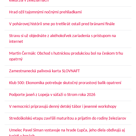
exkurzia v železiarňach
Hrad ožil tajomnými nočnými prehliadkami
V pohárovej histórii sme po tretíkrát ostali pred bránami finále
Stravu si už objednáte z akéhokoľvek zariadenia s prístupom na
internet
Martin Čermák: Obchod s hutníckou produkciou bol na českom trhu
opatrný
Zamestnanecká palivová karta SLOVNAFT
Klub 500: Ekonomika potrebuje skutočný prorastový balík opatrení
Podporte jaseň z Lopeja v súťaži o Strom roka 2026
V nemocnici pripravujú denný detský tábor i jesenné workshopy
Stredoškolskú etapu zavŕšili maturitou a prijatím do rodiny železiarov
Umelec Pavel Siman vystavuje na hrade Ľupča, jeho diela obdivujú aj