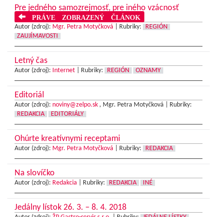
Pre jedného samozrejmosť, pre iného vzácnosť
PRÁVE ZOBRAZENÝ ČLÁNOK
Autor (zdroj):
Mgr. Petra Motyčková
|
Rubriky:
REGIÓN
ZAUJÍMAVOSTI
Letný čas
Autor (zdroj):
Internet
|
Rubriky:
REGIÓN
OZNAMY
Editoriál
Autor (zdroj):
noviny@zelpo.sk
, Mgr. Petra Motyčková |
Rubriky:
REDAKCIA
EDITORIÁLY
Ohúrte kreatívnymi receptami
Autor (zdroj):
Mgr. Petra Motyčková
|
Rubriky:
REDAKCIA
Na slovíčko
Autor (zdroj):
Redakcia
|
Rubriky:
REDAKCIA
INÉ
Jedálny lístok 26. 3. – 8. 4. 2018