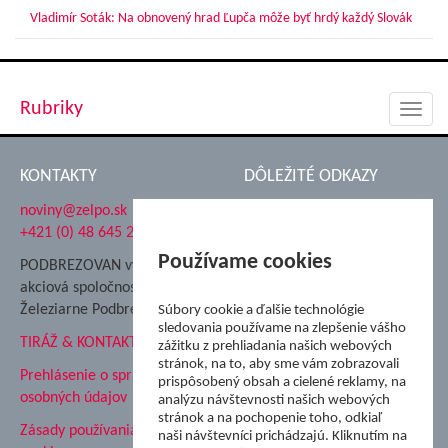
Vladimír Soták: Na obnovený hrad Ľupča môže byť hrdý každý Slovák
Rubriky
Toggl
navig
KONTAKTY
DÔLEŽITÉ ODKAZY
noviny@zelpo.sk
Hrad Ľupča
+421 (0) 48 645 2711
Súkromná spojená škola ŽP
Nadácia Železiarne
Používame cookies
PODBREZOVAN vydáva
Podbrezová
akciová spoločnosť
Hutnícke múzeum
Železiarne Podbrezová
Súbory cookie a ďalšie technológie
ŽP Informatika s.r.o.
sledovania používame na zlepšenie vášho
TIRÁŽ & KONTAKT
ŠK Železiarne Podbrezová
zážitku z prehliadania našich webových
stránok, na to, aby sme vám zobrazovali
Tále a.s.
Prehlásenie o spracovaní
prispôsobený obsah a cielené reklamy, na
osobných údajov
analýzu návštevnosti našich webových
stránok a na pochopenie toho, odkiaľ
Zásady používania súborov
naši návštevníci prichádzajú. Kliknutím na