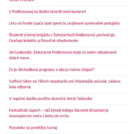
turisti v horách
V Podbrezovej na Skalici otvorili novú kaviareň
Leto na hrade Ľupča opäť spestria zaujímavé sprievodné podujatia
Študenti si letnú brigádu v Železiarňach Podbrezová pochvaľujú.
Oceňujú kolektív aj finančné ohodnotenie
Ján Leskovský: Železiarne Podbrezová majú vo svete vybudované
dobré meno
Čo je dôchodková prognóza a ako ju máme chápať?
Golfový tábor na Táľoch nepokazilo ani chladnejšie počasie, zábava
bola výborná
V regióne Apúlia pocítite skutočný dotyk Talianska
Fantastický úspech – náš bývalý kolega Slavomír Brozman je
vicemajstrom sveta v behu do vrchu
Pozvánka na prestížny turnaj