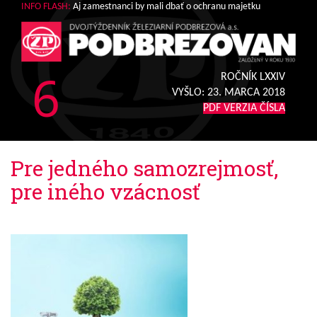
INFO FLASH:
Aj zamestnanci by mali dbať o ochranu majetku
6
ROČNÍK LXXIV
VYŠLO:
23. MARCA 2018
PDF VERZIA ČÍSLA
Pre jedného samozrejmosť,
pre iného vzácnosť