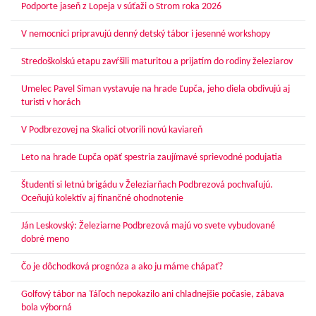
Podporte jaseň z Lopeja v súťaži o Strom roka 2026
V nemocnici pripravujú denný detský tábor i jesenné workshopy
Stredoškolskú etapu zavŕšili maturitou a prijatím do rodiny železiarov
Umelec Pavel Siman vystavuje na hrade Ľupča, jeho diela obdivujú aj
turisti v horách
V Podbrezovej na Skalici otvorili novú kaviareň
Leto na hrade Ľupča opäť spestria zaujímavé sprievodné podujatia
Študenti si letnú brigádu v Železiarňach Podbrezová pochvaľujú.
Oceňujú kolektív aj finančné ohodnotenie
Ján Leskovský: Železiarne Podbrezová majú vo svete vybudované
dobré meno
Čo je dôchodková prognóza a ako ju máme chápať?
Golfový tábor na Táľoch nepokazilo ani chladnejšie počasie, zábava
bola výborná