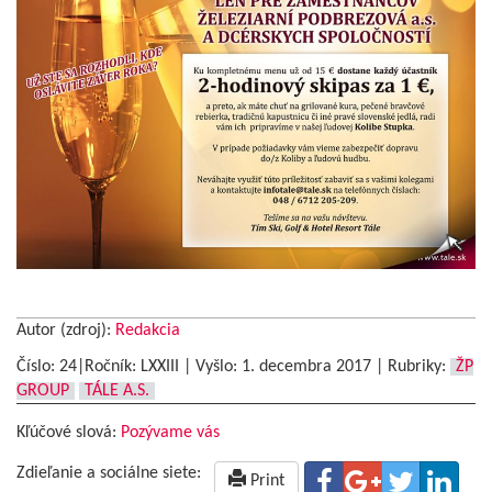
Autor (zdroj):
Redakcia
Číslo: 24|Ročník: LXXIII | Vyšlo:
1. decembra 2017
|
Rubriky:
ŽP
GROUP
TÁLE A.S.
Kľúčové slová:
Pozývame vás
Zdieľanie a sociálne siete:
Print