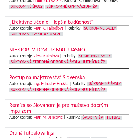
Autor (zdroj):
riaditeľka SG ŽP
, PaedDr. K. Zingorová |
Rubriky:
SÚKROMNÉ ŠKOLY
SÚKROMNÉ GYMNÁZIUM ŽP
„Efektívne učenie – lepšia budúcnosť“
Autor (zdroj):
Mgr. K. Tajbošová
|
Rubriky:
SÚKROMNÉ ŠKOLY
SÚKROMNÉ GYMNÁZIUM ŽP
NIEKTORÍ V TOM UŽ MAJÚ JASNO
Autor (zdroj):
Viera Kúkolová
|
Rubriky:
SÚKROMNÉ ŠKOLY
SÚKROMNÁ STREDNÁ ODBORNÁ ŠKOLA HUTNÍCKA ŽP
Postup na majstrovstvá Slovenska
Autor (zdroj):
Ing. Miroslav Hruška
|
Rubriky:
SÚKROMNÉ ŠKOLY
SÚKROMNÁ STREDNÁ ODBORNÁ ŠKOLA HUTNÍCKA ŽP
Remíza so Slovanom je pre mužstvo dobrým
impulzom
Autor (zdroj):
Mgr. M. Jančovič
|
Rubriky:
ŠPORT V ŽP
FUTBAL
Druhá futbalová liga