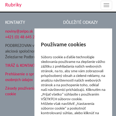
Rubriky
Toggl
navig
KONTAKTY
DÔLEŽITÉ ODKAZY
noviny@zelpo.sk
Hrad Ľupča
+421 (0) 48 645 2711
Súkromná spojená škola ŽP
Nadácia Železiarne
Používame cookies
PODBREZOVAN vydáva
Podbrezová
akciová spoločnosť
Hutnícke múzeum
Železiarne Podbrezová
Súbory cookie a ďalšie technológie
ŽP Informatika s.r.o.
sledovania používame na zlepšenie vášho
TIRÁŽ & KONTAKT
ŠK Železiarne Podbrezová
zážitku z prehliadania našich webových
Tále a.s.
stránok, na to, aby sme vám zobrazovali
Prehlásenie o spracovaní
prispôsobený obsah a cielené reklamy, na
osobných údajov
analýzu návštevnosti našich webových
stránok a na pochopenie toho, odkiaľ
Zásady používania súborov
naši návštevníci prichádzajú. Kliknutím na
cookie
„Prijať všetko” súhlasíte s používaním
VŠETKÝCH súborov cookie.
Môžete však navštíviť „Nastavenia
súborov cookie” a poskytnúť
kontrolovaný súhlas, alebo kliknúť na