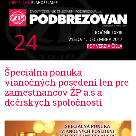
INFO FLASH:
BLAHOŽELÁME
24
ROČNÍK LXXIII
VYŠLO:
1. DECEMBRA 2017
PDF VERZIA ČÍSLA
Špeciálna ponuka
vianočných posedení len pre
zamestnancov ŽP a.s a
dcérskych spoločností