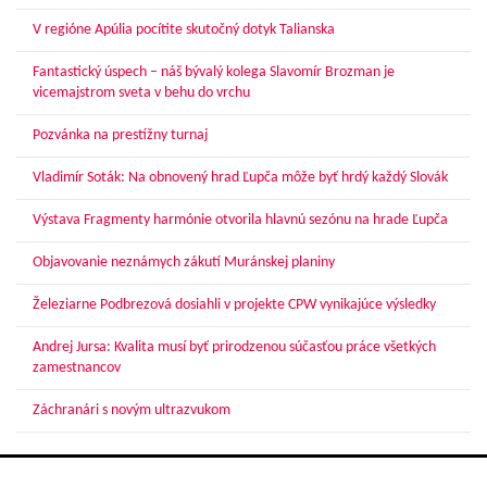
V regióne Apúlia pocítite skutočný dotyk Talianska
Fantastický úspech – náš bývalý kolega Slavomír Brozman je
vicemajstrom sveta v behu do vrchu
Pozvánka na prestížny turnaj
Vladimír Soták: Na obnovený hrad Ľupča môže byť hrdý každý Slovák
Výstava Fragmenty harmónie otvorila hlavnú sezónu na hrade Ľupča
Objavovanie neznámych zákutí Muránskej planiny
Železiarne Podbrezová dosiahli v projekte CPW vynikajúce výsledky
Andrej Jursa: Kvalita musí byť prirodzenou súčasťou práce všetkých
zamestnancov
Záchranári s novým ultrazvukom