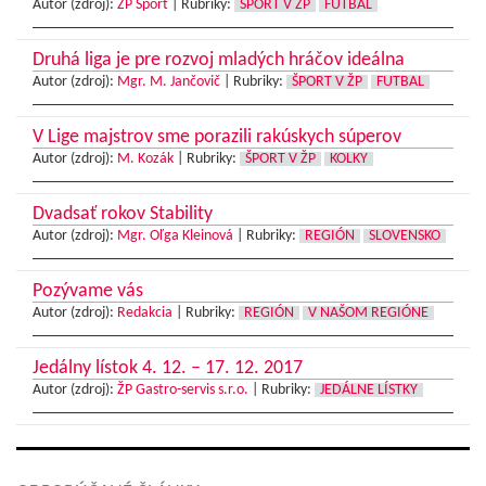
Autor (zdroj):
ŽP Šport
|
Rubriky:
ŠPORT V ŽP
FUTBAL
Druhá liga je pre rozvoj mladých hráčov ideálna
Autor (zdroj):
Mgr. M. Jančovič
|
Rubriky:
ŠPORT V ŽP
FUTBAL
V Lige majstrov sme porazili rakúskych súperov
Autor (zdroj):
M. Kozák
|
Rubriky:
ŠPORT V ŽP
KOLKY
Dvadsať rokov Stability
Autor (zdroj):
Mgr. Oľga Kleinová
|
Rubriky:
REGIÓN
SLOVENSKO
Pozývame vás
Autor (zdroj):
Redakcia
|
Rubriky:
REGIÓN
V NAŠOM REGIÓNE
Jedálny lístok 4. 12. – 17. 12. 2017
Autor (zdroj):
ŽP Gastro-servis s.r.o.
|
Rubriky:
JEDÁLNE LÍSTKY