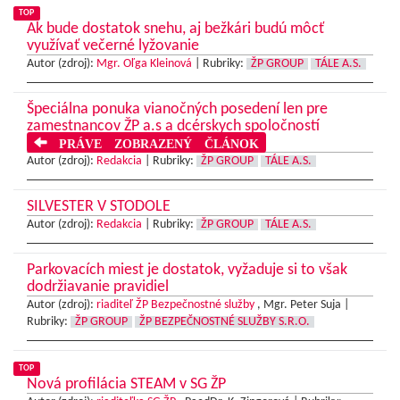
TOP
Ak bude dostatok snehu, aj bežkári budú môcť
využívať večerné lyžovanie
Autor (zdroj):
Mgr. Oľga Kleinová
|
Rubriky:
ŽP GROUP
TÁLE A.S.
Špeciálna ponuka vianočných posedení len pre
zamestnancov ŽP a.s a dcérskych spoločností
PRÁVE ZOBRAZENÝ ČLÁNOK
Autor (zdroj):
Redakcia
|
Rubriky:
ŽP GROUP
TÁLE A.S.
SILVESTER V STODOLE
Autor (zdroj):
Redakcia
|
Rubriky:
ŽP GROUP
TÁLE A.S.
Parkovacích miest je dostatok, vyžaduje si to však
dodržiavanie pravidiel
Autor (zdroj):
riaditeľ ŽP Bezpečnostné služby
, Mgr. Peter Suja |
Rubriky:
ŽP GROUP
ŽP BEZPEČNOSTNÉ SLUŽBY S.R.O.
TOP
Nová profilácia STEAM v SG ŽP