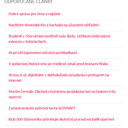
ODPORÚČANÉ ČLÁNKY
Dobrá správa pre ženy v regióne
Navštívte slovenské Rio a kochajte sa úžasnými výhľadmi
Študenti z Chorvátska navštívili našu školu, zážitkom bola najmä
exkurzia v železiarňach
Hrad ožil tajomnými nočnými prehliadkami
V pohárovej histórii sme po tretíkrát ostali pred bránami finále
Stravu si už objednáte z akéhokoľvek zariadenia s prístupom na
internet
Martin Čermák: Obchod s hutníckou produkciou bol na českom trhu
opatrný
Zamestnanecká palivová karta SLOVNAFT
Klub 500: Ekonomika potrebuje skutočný prorastový balík opatrení