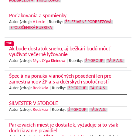
PODBREZOVÁ
HRAD ĽUPČA
Poďakovania a spomienky
Autor (zdroj):
V texte
|
Rubriky:
ŽELEZIARNE PODBREZOVÁ
SPOLOČENSKÁ RUBRIKA
TOP
Ak bude dostatok snehu, aj bežkári budú môcť
využívať večerné lyžovanie
Autor (zdroj):
Mgr. Oľga Kleinová
|
Rubriky:
ŽP GROUP
TÁLE A.S.
Špeciálna ponuka vianočných posedení len pre
zamestnancov ŽP a.s a dcérskych spoločností
Autor (zdroj):
Redakcia
|
Rubriky:
ŽP GROUP
TÁLE A.S.
SILVESTER V STODOLE
Autor (zdroj):
Redakcia
|
Rubriky:
ŽP GROUP
TÁLE A.S.
Parkovacích miest je dostatok, vyžaduje si to však
dodržiavanie pravidiel