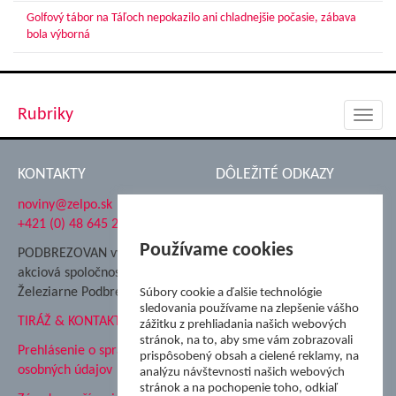
Golfový tábor na Táľoch nepokazilo ani chladnejšie počasie, zábava
bola výborná
Rubriky
Toggl
navig
KONTAKTY
DÔLEŽITÉ ODKAZY
noviny@zelpo.sk
Hrad Ľupča
+421 (0) 48 645 2711
Súkromná spojená škola ŽP
Nadácia Železiarne
Používame cookies
PODBREZOVAN vydáva
Podbrezová
akciová spoločnosť
Hutnícke múzeum
Železiarne Podbrezová
Súbory cookie a ďalšie technológie
ŽP Informatika s.r.o.
sledovania používame na zlepšenie vášho
TIRÁŽ & KONTAKT
ŠK Železiarne Podbrezová
zážitku z prehliadania našich webových
stránok, na to, aby sme vám zobrazovali
Tále a.s.
Prehlásenie o spracovaní
prispôsobený obsah a cielené reklamy, na
osobných údajov
analýzu návštevnosti našich webových
stránok a na pochopenie toho, odkiaľ