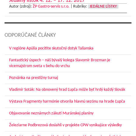
Jedálny lístok 4. 12. – 17. 12. 2017
Autor (zdroj):
ŽP Gastro-servis s.r.o.
|
Rubriky:
JEDÁLNE LÍSTKY
ODPORÚČANÉ ČLÁNKY
V regióne Apúlia pocítite skutočný dotyk Talianska
Fantastický úspech – náš bývalý kolega Slavomír Brozman je
vicemajstrom sveta v behu do vrchu
Pozvánka na prestížny turnaj
Vladimír Soták: Na obnovený hrad Ľupča môže byť hrdý každý Slovák
Výstava Fragmenty harmónie otvorila hlavnú sezónu na hrade Ľupča
Objavovanie neznámych zákutí Muránskej planiny
Železiarne Podbrezová dosiahli v projekte CPW vynikajúce výsledky