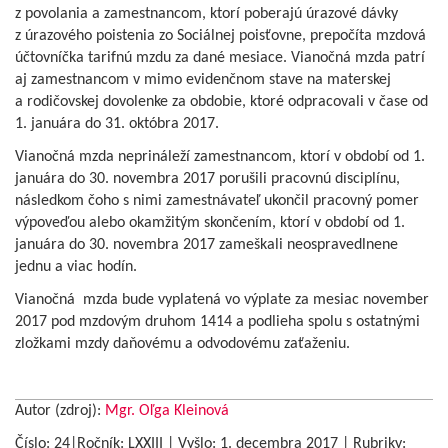
z povolania a zamestnancom, ktorí poberajú úrazové dávky
z úrazového poistenia zo Sociálnej poisťovne, prepočíta mzdová
účtovníčka tarifnú mzdu za dané mesiace. Vianočná mzda patrí
aj zamestnancom v mimo evidenčnom stave na materskej
a rodičovskej dovolenke za obdobie, ktoré odpracovali v čase od
1. januára do 31. októbra 2017.
Vianočná mzda neprináleží zamestnancom, ktorí v období od 1.
januára do 30. novembra 2017 porušili pracovnú disciplínu,
následkom čoho s nimi zamestnávateľ ukončil pracovný pomer
výpoveďou alebo okamžitým skončením, ktorí v období od 1.
januára do 30. novembra 2017 zameškali neospravedlnene
jednu a viac hodín.
Vianočná mzda bude vyplatená vo výplate za mesiac november
2017 pod mzdovým druhom 1414 a podlieha spolu s ostatnými
zložkami mzdy daňovému a odvodovému zaťaženiu.
Autor (zdroj):
Mgr. Oľga Kleinová
Číslo: 24|Ročník: LXXIII | Vyšlo:
1. decembra 2017
|
Rubriky: