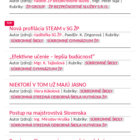
Autor (zdroj):
riaditeľ ŽP Bezpečnostné služby
, Mgr. Peter Suja |
Rubriky:
ŽP GROUP
ŽP BEZPEČNOSTNÉ SLUŽBY S.R.O.
TOP
Nová profilácia STEAM v SG ŽP
Autor (zdroj):
riaditeľka SG ŽP
, PaedDr. K. Zingorová |
Rubriky:
SÚKROMNÉ ŠKOLY
SÚKROMNÉ GYMNÁZIUM ŽP
„Efektívne učenie – lepšia budúcnosť“
Autor (zdroj):
Mgr. K. Tajbošová
|
Rubriky:
SÚKROMNÉ ŠKOLY
SÚKROMNÉ GYMNÁZIUM ŽP
NIEKTORÍ V TOM UŽ MAJÚ JASNO
Autor (zdroj):
Viera Kúkolová
|
Rubriky:
SÚKROMNÉ ŠKOLY
SÚKROMNÁ STREDNÁ ODBORNÁ ŠKOLA HUTNÍCKA ŽP
Postup na majstrovstvá Slovenska
Autor (zdroj):
Ing. Miroslav Hruška
|
Rubriky:
SÚKROMNÉ ŠKOLY
SÚKROMNÁ STREDNÁ ODBORNÁ ŠKOLA HUTNÍCKA ŽP