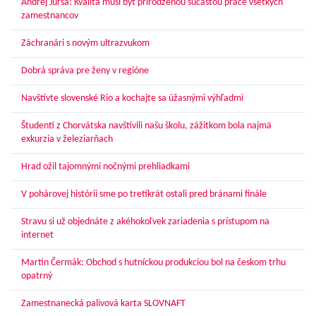
Andrej Jursa: Kvalita musí byť prirodzenou súčasťou práce všetkých
zamestnancov
Záchranári s novým ultrazvukom
Dobrá správa pre ženy v regióne
Navštívte slovenské Rio a kochajte sa úžasnými výhľadmi
Študenti z Chorvátska navštívili našu školu, zážitkom bola najmä
exkurzia v železiarňach
Hrad ožil tajomnými nočnými prehliadkami
V pohárovej histórii sme po tretíkrát ostali pred bránami finále
Stravu si už objednáte z akéhokoľvek zariadenia s prístupom na
internet
Martin Čermák: Obchod s hutníckou produkciou bol na českom trhu
opatrný
Zamestnanecká palivová karta SLOVNAFT