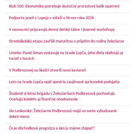
Klub 500: Ekonomika potrebuje skutočný prorastový balík opatrení
Podporte jaseň z Lopeja v súťaži o Strom roka 2026
V nemocnici pripravujú denný detský tábor i jesenné workshopy
Stredoškolskú etapu zavŕšili maturitou a prijatím do rodiny železiarov
Umelec Pavel Siman vystavuje na hrade Ľupča, jeho diela obdivujú aj
turisti v horách
V Podbrezovej na Skalici otvorili novú kaviareň
Leto na hrade Ľupča opäť spestria zaujímavé sprievodné podujatia
Študenti si letnú brigádu v Železiarňach Podbrezová pochvaľujú.
Oceňujú kolektív aj finančné ohodnotenie
Ján Leskovský: Železiarne Podbrezová majú vo svete vybudované
dobré meno
Čo je dôchodková prognóza a ako ju máme chápať?