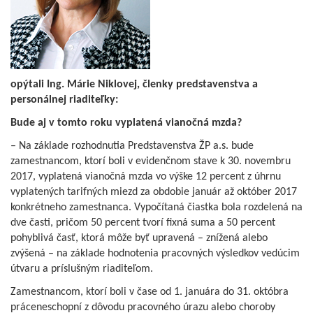
opýtali Ing. Márie Niklovej, členky predstavenstva a
personálnej riaditeľky:
Bude aj v tomto roku vyplatená vianočná mzda?
– Na základe rozhodnutia Predstavenstva ŽP a.s. bude
zamestnancom, ktorí boli v evidenčnom stave k 30. novembru
2017, vyplatená vianočná mzda vo výške 12 percent z úhrnu
vyplatených tarifných miezd za obdobie január až október 2017
konkrétneho zamestnanca. Vypočítaná čiastka bola rozdelená na
dve časti, pričom 50 percent tvorí fixná suma a 50 percent
pohyblivá časť, ktorá môže byť upravená – znížená alebo
zvýšená – na základe hodnotenia pracovných výsledkov vedúcim
útvaru a príslušným riaditeľom.
Zamestnancom, ktorí boli v čase od 1. januára do 31. októbra
práceneschopní z dôvodu pracovného úrazu alebo choroby