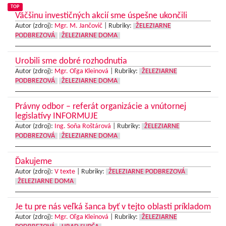
TOP
Väčšinu investičných akcií sme úspešne ukončili
Autor (zdroj):
Mgr. M. Jančovič
|
Rubriky:
ŽELEZIARNE
PODBREZOVÁ
ŽELEZIARNE DOMA
Urobili sme dobré rozhodnutia
Autor (zdroj):
Mgr. Oľga Kleinová
|
Rubriky:
ŽELEZIARNE
PODBREZOVÁ
ŽELEZIARNE DOMA
Právny odbor – referát organizácie a vnútornej
legislatívy INFORMUJE
Autor (zdroj):
Ing. Soňa Roštárová
|
Rubriky:
ŽELEZIARNE
PODBREZOVÁ
ŽELEZIARNE DOMA
Ďakujeme
Autor (zdroj):
V texte
|
Rubriky:
ŽELEZIARNE PODBREZOVÁ
ŽELEZIARNE DOMA
Je tu pre nás veľká šanca byť v tejto oblasti príkladom
Autor (zdroj):
Mgr. Oľga Kleinová
|
Rubriky:
ŽELEZIARNE