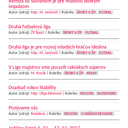
Remíza so Slovanom je pre mužstvo dobrým
impulzom
Autor (zdroj):
Mgr. M. Jančovič
|
Rubriky:
ŠPORT V ŽP
FUTBAL
Druhá futbalová liga
Autor (zdroj):
ŽP Šport
|
Rubriky:
ŠPORT V ŽP
FUTBAL
Druhá liga je pre rozvoj mladých hráčov ideálna
Autor (zdroj):
Mgr. M. Jančovič
|
Rubriky:
ŠPORT V ŽP
FUTBAL
V Lige majstrov sme porazili rakúskych súperov
Autor (zdroj):
M. Kozák
|
Rubriky:
ŠPORT V ŽP
KOLKY
Dvadsať rokov Stability
Autor (zdroj):
Mgr. Oľga Kleinová
|
Rubriky:
REGIÓN
SLOVENSKO
Pozývame vás
Autor (zdroj):
Redakcia
|
Rubriky:
REGIÓN
V NAŠOM REGIÓNE