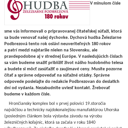
V minulom čísle
sme vás informovali o pripravovanej čitateľskej súťaži, ktorá
sa bude venovať našej dychovke. Dychová hudba Železiarne
Podbrezová tento rok oslávi neuveriteľných 180 rokov
a patrí medzi najstaršie nielen na Slovensku, ale
pravdepodobne aj v strednej Európe. V nasledujúcich číslach
sa vám budeme snažiť priblížiť život nášho hudobného telesa
a budete si môcť zasúťažiť o zaujímavé ceny. Musíte pozorne
čítať a správne odpovedať na súťažné otázky. Správne
odpovede posielajte do redakcie Podbrezovan do desiatich
dní od vydania. Nezabudnite uviesť kontakt. Žrebovať
budeme v každom čísle.
Hrončiansky komplex bol v prvej polovici 19.storočia
najväčšou a technicky najdokonalejšou manufaktúrou Uhorska
(posledným článkom bola výstavba závodu na výrobu
železničných koľajníc, ktorá sa začala v roku 1840