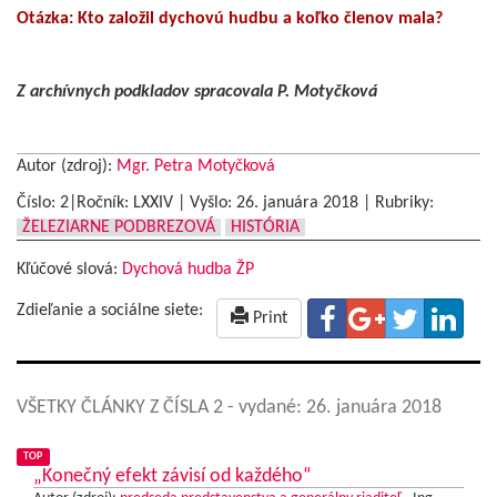
Otázka: Kto založil dychovú hudbu a koľko členov mala?
Z archívnych podkladov spracovala P. Motyčková
Autor (zdroj):
Mgr. Petra Motyčková
Číslo: 2|Ročník: LXXIV | Vyšlo:
26. januára 2018
|
Rubriky:
ŽELEZIARNE PODBREZOVÁ
HISTÓRIA
Kľúčové slová:
Dychová hudba ŽP
Zdieľanie a sociálne siete:
Print
VŠETKY ČLÁNKY Z ČÍSLA 2
- vydané: 26. januára 2018
TOP
„Konečný efekt závisí od každého“