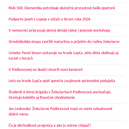
Klub 500: Ekonomika potrebuje skutočný prorastový balík opatrení
Podporte jaseň z Lopeja v súťaži o Strom roka 2026
V nemocnici pripravujú denný detský tábor i jesenné workshopy
Stredoškolskú etapu zavŕšili maturitou a prijatím do rodiny železiarov
Umelec Pavel Siman vystavuje na hrade Ľupča, jeho diela obdivujú aj
turisti v horách
V Podbrezovej na Skalici otvorili novú kaviareň
Leto na hrade Ľupča opäť spestria zaujímavé sprievodné podujatia
Študenti si letnú brigádu v Železiarňach Podbrezová pochvaľujú.
Oceňujú kolektív aj finančné ohodnotenie
Ján Leskovský: Železiarne Podbrezová majú vo svete vybudované
dobré meno
Čo je dôchodková prognóza a ako ju máme chápať?