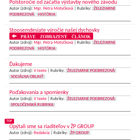
Polstoročie od začatia výstavby nového závodu
Autor (zdroj):
Mgr. Petra Motyčková
|
Rubriky:
ŽELEZIARNE
PODBREZOVÁ
HISTÓRIA
Stoosemdesiate výročie našej dychovky
PRÁVE ZOBRAZENÝ ČLÁNOK
Autor (zdroj):
Mgr. Petra Motyčková
|
Rubriky:
ŽELEZIARNE
PODBREZOVÁ
HISTÓRIA
Ďakujeme
Autor (zdroj):
V texte
|
Rubriky:
ŽELEZIARNE PODBREZOVÁ
SOCIÁLNA OBLASŤ
Poďakovania a spomienky
Autor (zdroj):
V texte
|
Rubriky:
ŽELEZIARNE PODBREZOVÁ
SPOLOČENSKÁ RUBRIKA
TOP
Opýtali sme sa riaditeľov v ŽP GROUP
Autor (zdroj):
Redakcia
|
Rubriky:
ŽP GROUP