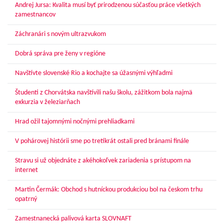
Andrej Jursa: Kvalita musí byť prirodzenou súčasťou práce všetkých
zamestnancov
Záchranári s novým ultrazvukom
Dobrá správa pre ženy v regióne
Navštívte slovenské Rio a kochajte sa úžasnými výhľadmi
Študenti z Chorvátska navštívili našu školu, zážitkom bola najmä
exkurzia v železiarňach
Hrad ožil tajomnými nočnými prehliadkami
V pohárovej histórii sme po tretíkrát ostali pred bránami finále
Stravu si už objednáte z akéhokoľvek zariadenia s prístupom na
internet
Martin Čermák: Obchod s hutníckou produkciou bol na českom trhu
opatrný
Zamestnanecká palivová karta SLOVNAFT