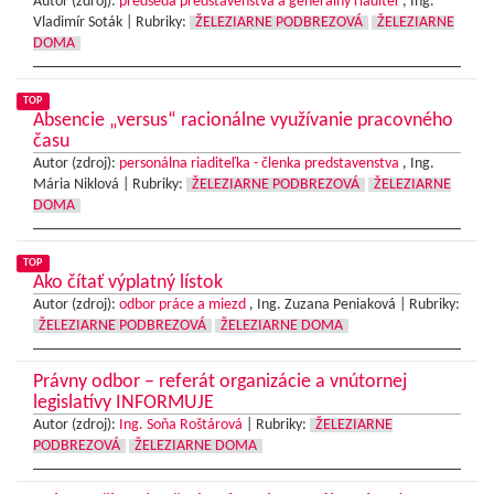
Autor (zdroj):
predseda predstavenstva a generálny riaditeľ
, Ing.
Vladimír Soták |
Rubriky:
ŽELEZIARNE PODBREZOVÁ
ŽELEZIARNE
DOMA
TOP
Absencie „versus“ racionálne využívanie pracovného
času
Autor (zdroj):
personálna riaditeľka - členka predstavenstva
, Ing.
Mária Niklová |
Rubriky:
ŽELEZIARNE PODBREZOVÁ
ŽELEZIARNE
DOMA
TOP
Ako čítať výplatný lístok
Autor (zdroj):
odbor práce a miezd
, Ing. Zuzana Peniaková |
Rubriky:
ŽELEZIARNE PODBREZOVÁ
ŽELEZIARNE DOMA
Právny odbor – referát organizácie a vnútornej
legislatívy INFORMUJE
Autor (zdroj):
Ing. Soňa Roštárová
|
Rubriky:
ŽELEZIARNE
PODBREZOVÁ
ŽELEZIARNE DOMA