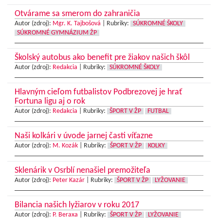
Otvárame sa smerom do zahraničia
Autor (zdroj):
Mgr. K. Tajbošová
|
Rubriky:
SÚKROMNÉ ŠKOLY
SÚKROMNÉ GYMNÁZIUM ŽP
Školský autobus ako benefit pre žiakov našich škôl
Autor (zdroj):
Redakcia
|
Rubriky:
SÚKROMNÉ ŠKOLY
Hlavným cieľom futbalistov Podbrezovej je hrať
Fortuna ligu aj o rok
Autor (zdroj):
Redakcia
|
Rubriky:
ŠPORT V ŽP
FUTBAL
Naši kolkári v úvode jarnej časti víťazne
Autor (zdroj):
M. Kozák
|
Rubriky:
ŠPORT V ŽP
KOLKY
Sklenárik v Osrblí nenašiel premožiteľa
Autor (zdroj):
Peter Kazár
|
Rubriky:
ŠPORT V ŽP
LYŽOVANIE
Bilancia našich lyžiarov v roku 2017
Autor (zdroj):
P. Beraxa
|
Rubriky:
ŠPORT V ŽP
LYŽOVANIE