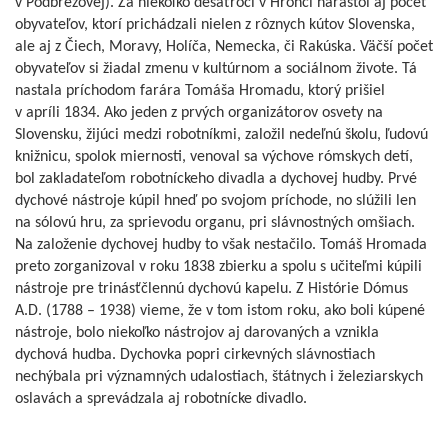
v Podbrezovej). Za niekoľko desaťročí v Hronci narástol aj počet
obyvateľov, ktorí prichádzali nielen z rôznych kútov Slovenska,
ale aj z Čiech, Moravy, Holíča, Nemecka, či Rakúska. Väčší počet
obyvateľov si žiadal zmenu v kultúrnom a sociálnom živote. Tá
nastala príchodom farára Tomáša Hromadu, ktorý prišiel
v apríli 1834. Ako jeden z prvých organizátorov osvety na
Slovensku, žijúci medzi robotníkmi, založil nedeľnú školu, ľudovú
knižnicu, spolok miernosti, venoval sa výchove rómskych detí,
bol zakladateľom robotníckeho divadla a dychovej hudby. Prvé
dychové nástroje kúpil hneď po svojom príchode, no slúžili len
na sólovú hru, za sprievodu organu, pri slávnostných omšiach.
Na založenie dychovej hudby to však nestačilo. Tomáš Hromada
preto zorganizoval v roku 1838 zbierku a spolu s učiteľmi kúpili
nástroje pre trinásťčlennú dychovú kapelu. Z Histórie Dómus
A.D. (1788 – 1938) vieme, že v tom istom roku, ako boli kúpené
nástroje, bolo niekoľko nástrojov aj darovaných a vznikla
dychová hudba. Dychovka popri cirkevných slávnostiach
nechýbala pri významných udalostiach, štátnych i železiarskych
oslavách a sprevádzala aj robotnícke divadlo.