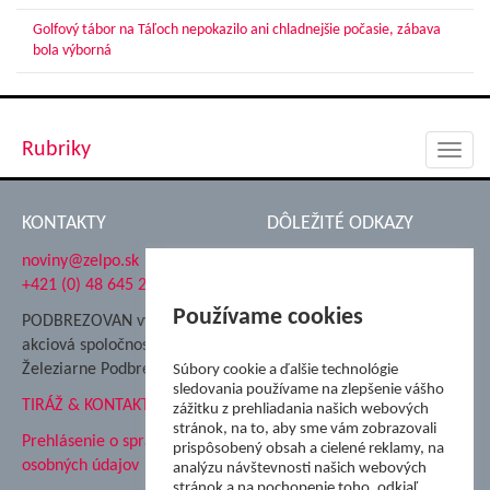
Golfový tábor na Táľoch nepokazilo ani chladnejšie počasie, zábava
bola výborná
Rubriky
Toggl
navig
KONTAKTY
DÔLEŽITÉ ODKAZY
noviny@zelpo.sk
Hrad Ľupča
+421 (0) 48 645 2711
Súkromná spojená škola ŽP
Nadácia Železiarne
Používame cookies
PODBREZOVAN vydáva
Podbrezová
akciová spoločnosť
Hutnícke múzeum
Železiarne Podbrezová
Súbory cookie a ďalšie technológie
ŽP Informatika s.r.o.
sledovania používame na zlepšenie vášho
TIRÁŽ & KONTAKT
ŠK Železiarne Podbrezová
zážitku z prehliadania našich webových
stránok, na to, aby sme vám zobrazovali
Tále a.s.
Prehlásenie o spracovaní
prispôsobený obsah a cielené reklamy, na
osobných údajov
analýzu návštevnosti našich webových
stránok a na pochopenie toho, odkiaľ