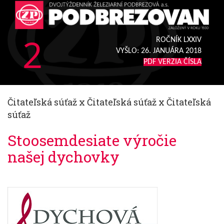
2
ROČNÍK LXXIV
VYŠLO:
26. JANUÁRA 2018
PDF VERZIA ČÍSLA
Čitateľská súťaž x Čitateľská súťaž x Čitateľská
súťaž
Stoosemdesiate výročie
našej dychovky