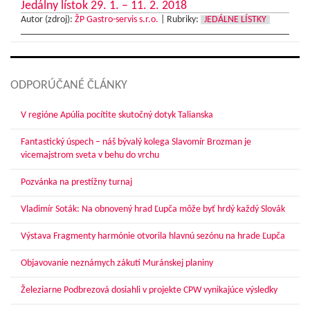
Jedálny lístok 29. 1. – 11. 2. 2018
Autor (zdroj):
ŽP Gastro-servis s.r.o.
|
Rubriky:
JEDÁLNE LÍSTKY
ODPORÚČANÉ ČLÁNKY
V regióne Apúlia pocítite skutočný dotyk Talianska
Fantastický úspech – náš bývalý kolega Slavomír Brozman je
vicemajstrom sveta v behu do vrchu
Pozvánka na prestížny turnaj
Vladimír Soták: Na obnovený hrad Ľupča môže byť hrdý každý Slovák
Výstava Fragmenty harmónie otvorila hlavnú sezónu na hrade Ľupča
Objavovanie neznámych zákutí Muránskej planiny
Železiarne Podbrezová dosiahli v projekte CPW vynikajúce výsledky