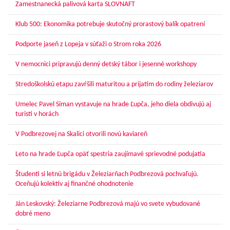
Zamestnanecká palivová karta SLOVNAFT
Klub 500: Ekonomika potrebuje skutočný prorastový balík opatrení
Podporte jaseň z Lopeja v súťaži o Strom roka 2026
V nemocnici pripravujú denný detský tábor i jesenné workshopy
Stredoškolskú etapu zavŕšili maturitou a prijatím do rodiny železiarov
Umelec Pavel Siman vystavuje na hrade Ľupča, jeho diela obdivujú aj
turisti v horách
V Podbrezovej na Skalici otvorili novú kaviareň
Leto na hrade Ľupča opäť spestria zaujímavé sprievodné podujatia
Študenti si letnú brigádu v Železiarňach Podbrezová pochvaľujú.
Oceňujú kolektív aj finančné ohodnotenie
Ján Leskovský: Železiarne Podbrezová majú vo svete vybudované
dobré meno