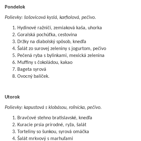
Pondelok
Polievky: šošovicová kyslá, karfiolová, pečivo.
Hydinové ražničí, zemiaková kaša, uhorka
Goralská pochúťka, cestovina
Držky na diabolský spôsob, knedľa
Šalát zo surovej zeleniny s jogurtom, pečivo
Pečená ryba s bylinkami, mexická zelenina
Muffiny s čokoládou, kakao
Bageta syrová
Ovocný balíček.
Utorok
Polievky: kapustová s klobásou, roľnícka, pečivo.
Bravčové stehno bratislavské, knedľa
Kuracie prsia prírodné, ryža, šalát
Torteliny so šunkou, syrová omáčka
Šalát mrkvový s marhuľami