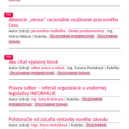
TOP
Absencie „versus“ racionálne využívanie pracovného
času
Autor (zdroj):
personálna riaditeľka - členka predstavenstva
, Ing.
Mária Niklová |
Rubriky:
ŽELEZIARNE PODBREZOVÁ
ŽELEZIARNE
DOMA
TOP
Ako čítať výplatný lístok
Autor (zdroj):
odbor práce a miezd
, Ing. Zuzana Peniaková |
Rubriky:
ŽELEZIARNE PODBREZOVÁ
ŽELEZIARNE DOMA
Právny odbor – referát organizácie a vnútornej
legislatívy INFORMUJE
Autor (zdroj):
Ing. Soňa Roštárová
|
Rubriky:
ŽELEZIARNE
PODBREZOVÁ
ŽELEZIARNE DOMA
Polstoročie od začatia výstavby nového závodu
Autor (zdroj):
Mgr. Petra Motyčková
|
Rubriky:
ŽELEZIARNE