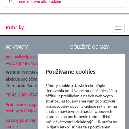
Záchranári s novým ultrazvukom
Rubriky
Toggl
navig
KONTAKTY
DÔLEŽITÉ ODKAZY
noviny@zelpo.sk
Hrad Ľupča
+421 (0) 48 645 2711
Súkromná spojená škola ŽP
Nadácia Železiarne
Používame cookies
PODBREZOVAN vydáva
Podbrezová
akciová spoločnosť
Hutnícke múzeum
Železiarne Podbrezová
Súbory cookie a ďalšie technológie
ŽP Informatika s.r.o.
sledovania používame na zlepšenie vášho
TIRÁŽ & KONTAKT
ŠK Železiarne Podbrezová
zážitku z prehliadania našich webových
stránok, na to, aby sme vám zobrazovali
Tále a.s.
Prehlásenie o spracovaní
prispôsobený obsah a cielené reklamy, na
osobných údajov
analýzu návštevnosti našich webových
stránok a na pochopenie toho, odkiaľ
Zásady používania súborov
naši návštevníci prichádzajú. Kliknutím na
cookie
„Prijať všetko” súhlasíte s používaním