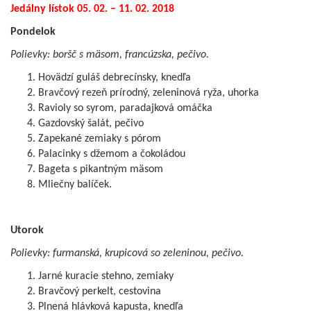
Jedálny lístok 05. 02. – 11. 02. 2018
Pondelok
Polievky: boršč s mäsom, francúzska, pečivo.
Hovädzí guláš debrecínsky, knedľa
Bravčový rezeň prírodný, zeleninová ryža, uhorka
Ravioly so syrom, paradajková omáčka
Gazdovský šalát, pečivo
Zapekané zemiaky s pórom
Palacinky s džemom a čokoládou
Bageta s pikantným mäsom
Mliečny balíček.
Utorok
Polievky: furmanská, krupicová so zeleninou, pečivo.
Jarné kuracie stehno, zemiaky
Bravčový perkelt, cestovina
Plnená hlávková kapusta, knedľa