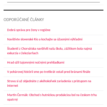
ODPORÚČANÉ ČLÁNKY
Dobrá správa pre ženy v regióne
Navštívte slovenské Rio a kochajte sa úžasnými výhľadmi
Študenti z Chorvátska navštívili našu školu, zážitkom bola najmä
exkurzia v železiarňach
Hrad ožil tajomnými nočnými prehliadkami
V pohárovej histórii sme po tretíkrát ostali pred bránami finále
Stravu si už objednáte z akéhokoľvek zariadenia s prístupom na
internet
Martin Čermák: Obchod s hutníckou produkciou bol na českom trhu
opatrný