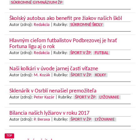
SÚKROMNÉ GYMNÁZIUM ŽP
Školský autobus ako benefit pre žiakov našich škôl
Autor (zdroj):
Redakcia
|
Rubriky:
SÚKROMNÉ ŠKOLY
Hlavným cieľom futbalistov Podbrezovej je hrať
Fortuna ligu aj o rok
Autor (zdroj):
Redakcia
|
Rubriky:
ŠPORT V ŽP
FUTBAL
Naši kolkári v úvode jarnej časti víťazne
Autor (zdroj):
M. Kozák
|
Rubriky:
ŠPORT V ŽP
KOLKY
Sklenárik v Osrblí nenašiel premožiteľa
Autor (zdroj):
Peter Kazár
|
Rubriky:
ŠPORT V ŽP
LYŽOVANIE
Bilancia našich lyžiarov v roku 2017
Autor (zdroj):
P. Beraxa
|
Rubriky:
ŠPORT V ŽP
LYŽOVANIE
TOP