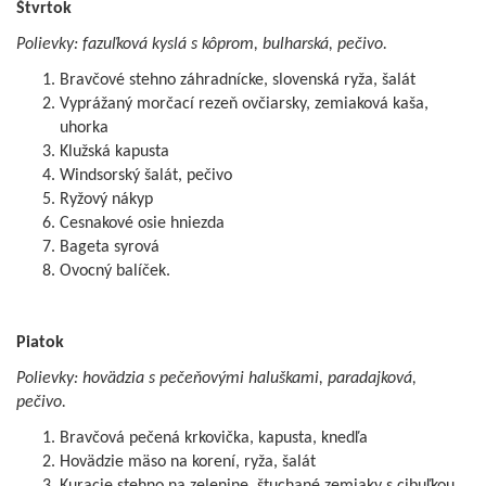
Štvrtok
Polievky: fazuľková kyslá s kôprom, bulharská, pečivo.
Bravčové stehno záhradnícke, slovenská ryža, šalát
Vyprážaný morčací rezeň ovčiarsky, zemiaková kaša,
uhorka
Klužská kapusta
Windsorský šalát, pečivo
Ryžový nákyp
Cesnakové osie hniezda
Bageta syrová
Ovocný balíček.
Piatok
Polievky: hovädzia s pečeňovými haluškami, paradajková,
pečivo.
Bravčová pečená krkovička, kapusta, knedľa
Hovädzie mäso na korení, ryža, šalát