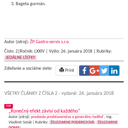
Bageta gurmán.
Autor (zdroj):
ŽP Gastro-servis s.r.o.
Číslo: 2|Ročník: LXXIV | Vyšlo:
26. januára 2018
|
Rubriky:
JEDÁLNE LÍSTKY
Zdieľanie a sociálne siete:
Print
VŠETKY ČLÁNKY Z ČÍSLA 2
- vydané: 26. januára 2018
TOP
„Konečný efekt závisí od každého“
Autor (zdroj):
predseda predstavenstva a generálny riaditeľ
, Ing.
Vladimír Soták |
Rubriky:
ŽELEZIARNE PODBREZOVÁ
ŽELEZIARNE
DOMA