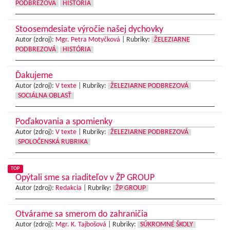
PODBREZOVÁ
HISTÓRIA
Stoosemdesiate výročie našej dychovky
Autor (zdroj):
Mgr. Petra Motyčková
|
Rubriky:
ŽELEZIARNE
PODBREZOVÁ
HISTÓRIA
Ďakujeme
Autor (zdroj):
V texte
|
Rubriky:
ŽELEZIARNE PODBREZOVÁ
SOCIÁLNA OBLASŤ
Poďakovania a spomienky
Autor (zdroj):
V texte
|
Rubriky:
ŽELEZIARNE PODBREZOVÁ
SPOLOČENSKÁ RUBRIKA
TOP
Opýtali sme sa riaditeľov v ŽP GROUP
Autor (zdroj):
Redakcia
|
Rubriky:
ŽP GROUP
Otvárame sa smerom do zahraničia
Autor (zdroj):
Mgr. K. Tajbošová
|
Rubriky:
SÚKROMNÉ ŠKOLY