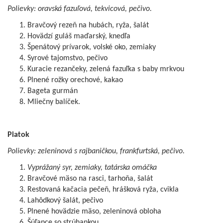
Polievky: oravská fazuľová, tekvicová, pečivo.
Bravčový rezeň na hubách, ryža, šalát
Hovädzí guláš maďarský, knedľa
Špenátový prívarok, volské oko, zemiaky
Syrové tajomstvo, pečivo
Kuracie rezančeky, zelená fazuľka s baby mrkvou
Plnené rožky orechové, kakao
Bageta gurmán
Mliečny balíček.
Piatok
Polievky: zeleninová s rajbaničkou, frankfurtská, pečivo.
Vyprážaný syr, zemiaky, tatárska omáčka
Bravčové mäso na rasci, tarhoňa, šalát
Restovaná kačacia pečeň, hrášková ryža, cvikla
Lahôdkový šalát, pečivo
Plnené hovädzie mäso, zeleninová obloha
Šúľance so strúhankou