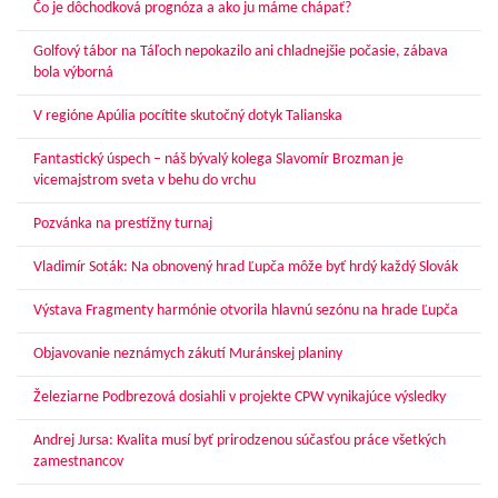
Čo je dôchodková prognóza a ako ju máme chápať?
Golfový tábor na Táľoch nepokazilo ani chladnejšie počasie, zábava
bola výborná
V regióne Apúlia pocítite skutočný dotyk Talianska
Fantastický úspech – náš bývalý kolega Slavomír Brozman je
vicemajstrom sveta v behu do vrchu
Pozvánka na prestížny turnaj
Vladimír Soták: Na obnovený hrad Ľupča môže byť hrdý každý Slovák
Výstava Fragmenty harmónie otvorila hlavnú sezónu na hrade Ľupča
Objavovanie neznámych zákutí Muránskej planiny
Železiarne Podbrezová dosiahli v projekte CPW vynikajúce výsledky
Andrej Jursa: Kvalita musí byť prirodzenou súčasťou práce všetkých
zamestnancov