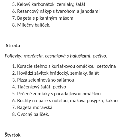
Kelový karbonátok, zemiaky, šalát
Rezancový nákyp s tvarohom a jahodami
Bageta s pikantným mäsom
Mliečny balíček.
Streda
Polievky: morčacia, cesnaková s haluškami, pečivo.
Kuracie stehno s kuriatkovou omáčkou, cestovina
Hovädzí závitok hrádocký, zemiaky, šalát
Pizza zeleninová so salámou
Tlačenkový šalát, pečivo
Pečené zemiaky s paradajkovou omáčkou
Buchty na pare s nutelou, maková posýpka, kakao
Bageta moravská
Ovocný balíček.
Štvrtok