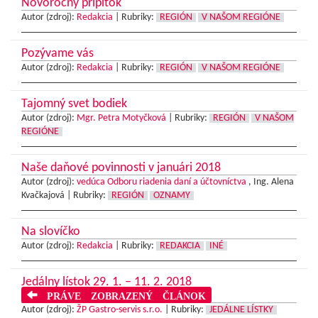
Novoročný prípitok
Autor (zdroj):
Redakcia
|
Rubriky:
REGIÓN
V NAŠOM REGIÓNE
Pozývame vás
Autor (zdroj):
Redakcia
|
Rubriky:
REGIÓN
V NAŠOM REGIÓNE
Tajomný svet bodiek
Autor (zdroj):
Mgr. Petra Motyčková
|
Rubriky:
REGIÓN
V NAŠOM
REGIÓNE
Naše daňové povinnosti v januári 2018
Autor (zdroj):
vedúca Odboru riadenia daní a účtovníctva
, Ing. Alena
Kvačkajová |
Rubriky:
REGIÓN
OZNAMY
Na slovíčko
Autor (zdroj):
Redakcia
|
Rubriky:
REDAKCIA
INÉ
Jedálny lístok 29. 1. – 11. 2. 2018
PRÁVE ZOBRAZENÝ ČLÁNOK
Autor (zdroj):
ŽP Gastro-servis s.r.o.
|
Rubriky:
JEDÁLNE LÍSTKY