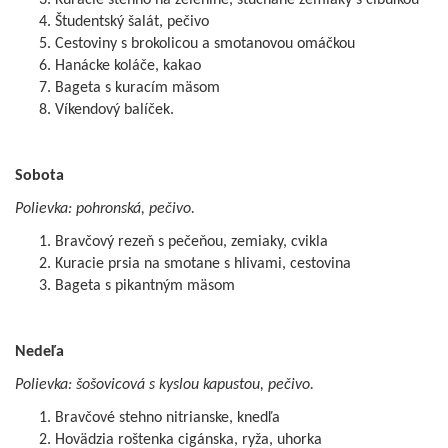
Kuracie stehno na zelenine, štuchané zemiaky s cibuľkou
Študentský šalát, pečivo
Cestoviny s brokolicou a smotanovou omáčkou
Hanácke koláče, kakao
Bageta s kuracím mäsom
Víkendový balíček.
Sobota
Polievka: pohronská, pečivo.
Bravčový rezeň s pečeňou, zemiaky, cvikla
Kuracie prsia na smotane s hlivami, cestovina
Bageta s pikantným mäsom
Nedeľa
Polievka: šošovicová s kyslou kapustou, pečivo.
Bravčové stehno nitrianske, knedľa
Hovädzia roštenka cigánska, ryža, uhorka