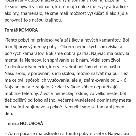
rozprávať v cudzom jazyku, a tým som sa v ňom aj zlepšila. To,
že sme bývali v rodinách, ktoré majú úplne iné zvyky a tradície
ako my, znamenalo, že sme mali možnosť vyskúšať si ako žijú a
porovnať to s našou krajinou.
Tomáš KOMORA
-Tento pobyt mi priniesol veľa zážitkov a nových kamarátov. Bol
to môj prvý výmenný pobyt. Okrem nemeckých som získal aj
poľských kamarátov. Boli sme dobrá partia. Najviac ma oslovila
mentalita Nemcov. Ich správanie sa k nám. Videl som život
študentov v Nemecku, ktorý je veľmi odlišný od toho nášho.
Našu školu, v porovnaní s ich školou, možno nazvať malou. Tiež
ma oslovil spôsob ich vyučovania, ale aj známkovanie od 1 – 6.
Najviac ma ale zaujalo, že žiaci v škole vôbec nepoužívajú
mobilné telefóny. Život v nemeckej rodine, vo veľkomeste, bol
tiež odlišný od toho nášho. Večerné vysvietené dominanty mesta
boli veľmi zaujímavé a pekné. Nenudili sme sa tam ani jeden
deň.
Tereza HOLUBOVÁ
– Až na počasie ma oslovilo na tomto pobyte všetko. Najviac asi