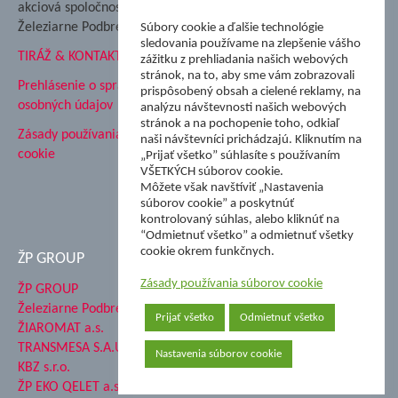
akciová spoločnosť
Hutnícke múzeum
Železiarne Podbrezová
Súbory cookie a ďalšie technológie
ŽP Informatika s.r.o.
sledovania používame na zlepšenie vášho
TIRÁŽ & KONTAKT
ŠK Železiarne Podbrezová
zážitku z prehliadania našich webových
stránok, na to, aby sme vám zobrazovali
Tále a.s.
Prehlásenie o spracovaní
prispôsobený obsah a cielené reklamy, na
osobných údajov
analýzu návštevnosti našich webových
stránok a na pochopenie toho, odkiaľ
Zásady používania súborov
naši návštevníci prichádzajú. Kliknutím na
cookie
„Prijať všetko” súhlasíte s používaním
VŠETKÝCH súborov cookie.
Môžete však navštíviť „Nastavenia
súborov cookie” a poskytnúť
kontrolovaný súhlas, alebo kliknúť na
“Odmietnuť všetko” a odmietnuť všetky
cookie okrem funkčnych.
ŽP GROUP
Zásady používania súborov cookie
ŽP GROUP
Železiarne Podbrezová a.s.
Prijať všetko
Odmietnuť všetko
ŽIAROMAT a.s.
TRANSMESA S.A.U.
Nastavenia súborov cookie
KBZ s.r.o.
ŽP EKO QELET a.s.