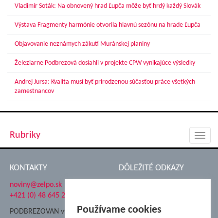
Vladimír Soták: Na obnovený hrad Ľupča môže byť hrdý každý Slovák
Výstava Fragmenty harmónie otvorila hlavnú sezónu na hrade Ľupča
Objavovanie neznámych zákutí Muránskej planiny
Železiarne Podbrezová dosiahli v projekte CPW vynikajúce výsledky
Andrej Jursa: Kvalita musí byť prirodzenou súčasťou práce všetkých
zamestnancov
Rubriky
Toggl
navig
KONTAKTY
DÔLEŽITÉ ODKAZY
noviny@zelpo.sk
Hrad Ľupča
+421 (0) 48 645 2711
Súkromná spojená škola ŽP
Nadácia Železiarne
Používame cookies
PODBREZOVAN vydáva
Podbrezová