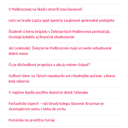
V Podbrezovej na Skalici otvorili novú kaviareň
Leto na hrade Ľupča opäť spestria zaujímavé sprievodné podujatia
Študenti si letnú brigádu v Železiarňach Podbrezová pochvaľujú.
Oceňujú kolektív aj finančné ohodnotenie
Ján Leskovský: Železiarne Podbrezová majú vo svete vybudované
dobré meno
Čo je dôchodková prognóza a ako ju máme chápať?
Golfový tábor na Táľoch nepokazilo ani chladnejšie počasie, zábava
bola výborná
V regióne Apúlia pocítite skutočný dotyk Talianska
Fantastický úspech – náš bývalý kolega Slavomír Brozman je
vicemajstrom sveta v behu do vrchu
Pozvánka na prestížny turnaj