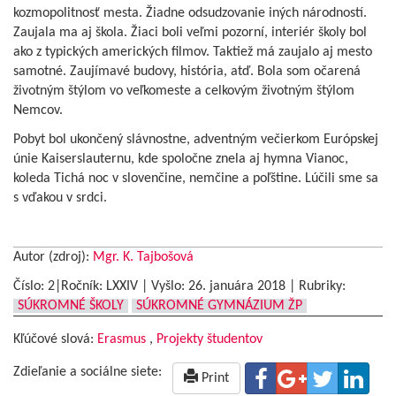
kozmopolitnosť mesta. Žiadne odsudzovanie iných národností.
Zaujala ma aj škola. Žiaci boli veľmi pozorní, interiér školy bol
ako z typických amerických filmov. Taktiež má zaujalo aj mesto
samotné. Zaujímavé budovy, história, atď. Bola som očarená
životným štýlom vo veľkomeste a celkovým životným štýlom
Nemcov.
Pobyt bol ukončený slávnostne, adventným večierkom Európskej
únie Kaiserslauternu, kde spoločne znela aj hymna Vianoc,
koleda Tichá noc v slovenčine, nemčine a poľštine. Lúčili sme sa
s vďakou v srdci.
Autor (zdroj):
Mgr. K. Tajbošová
Číslo: 2|Ročník: LXXIV | Vyšlo:
26. januára 2018
|
Rubriky:
SÚKROMNÉ ŠKOLY
SÚKROMNÉ GYMNÁZIUM ŽP
Kľúčové slová:
Erasmus
,
Projekty študentov
Zdieľanie a sociálne siete:
Print