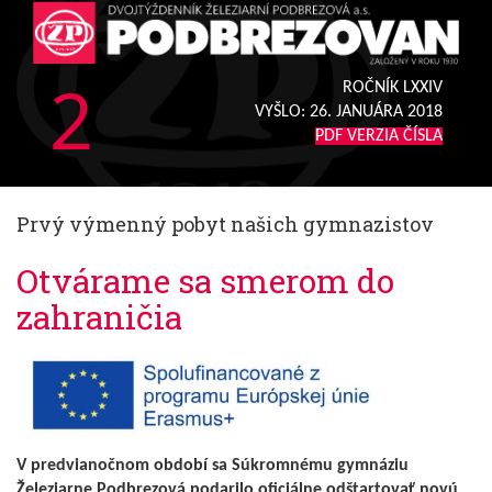
2
ROČNÍK LXXIV
VYŠLO:
26. JANUÁRA 2018
PDF VERZIA ČÍSLA
Prvý výmenný pobyt našich gymnazistov
Otvárame sa smerom do
zahraničia
V predvianočnom období sa Súkromnému gymnáziu
Železiarne Podbrezová podarilo oficiálne odštartovať novú