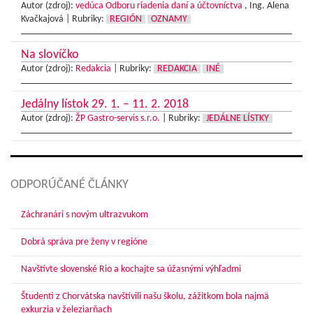
Autor (zdroj):
vedúca Odboru riadenia daní a účtovníctva
, Ing. Alena
Kvačkajová |
Rubriky:
REGIÓN
OZNAMY
Na slovíčko
Autor (zdroj):
Redakcia
|
Rubriky:
REDAKCIA
INÉ
Jedálny lístok 29. 1. – 11. 2. 2018
Autor (zdroj):
ŽP Gastro-servis s.r.o.
|
Rubriky:
JEDÁLNE LÍSTKY
ODPORÚČANÉ ČLÁNKY
Záchranári s novým ultrazvukom
Dobrá správa pre ženy v regióne
Navštívte slovenské Rio a kochajte sa úžasnými výhľadmi
Študenti z Chorvátska navštívili našu školu, zážitkom bola najmä
exkurzia v železiarňach