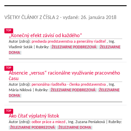
VŠETKY ČLÁNKY Z ČÍSLA 2
- vydané: 26. januára 2018
TOP
„Konečný efekt závisí od každého“
Autor (zdroj):
predseda predstavenstva a generálny riaditeľ
, Ing.
Vladimír Soták |
Rubriky:
ŽELEZIARNE PODBREZOVÁ
ŽELEZIARNE
DOMA
TOP
Absencie „versus“ racionálne využívanie pracovného
času
Autor (zdroj):
personálna riaditeľka - členka predstavenstva
, Ing.
Mária Niklová |
Rubriky:
ŽELEZIARNE PODBREZOVÁ
ŽELEZIARNE
DOMA
TOP
Ako čítať výplatný lístok
Autor (zdroj):
odbor práce a miezd
, Ing. Zuzana Peniaková |
Rubriky:
ŽELEZIARNE PODBREZOVÁ
ŽELEZIARNE DOMA