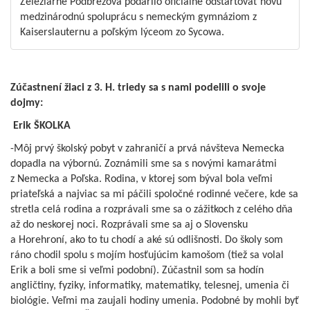
Železiarne Podbrezová podarilo oficiálne odštartovať novú
medzinárodnú spoluprácu s nemeckým gymnáziom z
Kaiserslauternu a poľským lýceom zo Sycowa.
Zúčastnení žiaci z 3. H. triedy sa s nami podelili o svoje
dojmy:
Erik ŠKOLKA
-Môj prvý školský pobyt v zahraničí a prvá návšteva Nemecka
dopadla na výbornú. Zoznámili sme sa s novými kamarátmi
z Nemecka a Poľska. Rodina, v ktorej som býval bola veľmi
priateľská a najviac sa mi páčili spoločné rodinné večere, kde sa
stretla celá rodina a rozprávali sme sa o zážitkoch z celého dňa
až do neskorej noci. Rozprávali sme sa aj o Slovensku
a Horehroní, ako to tu chodí a aké sú odlišnosti. Do školy som
ráno chodil spolu s mojím hosťujúcim kamošom (tiež sa volal
Erik a boli sme si veľmi podobní). Zúčastnil som sa hodín
angličtiny, fyziky, informatiky, matematiky, telesnej, umenia či
biológie. Veľmi ma zaujali hodiny umenia. Podobné by mohli byť