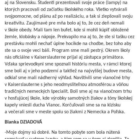
aj na Slovensku. Študenti prezentovali svoje práce (lampy) na
ktorých pracovali od začiatku školského roka. Všetko vytvárali
svojpomocne, od plánu až po realizáciu, a tak si zlepšovali svoju
kreativitu. Zaujímavé pre mňa bolo aj to, že cez deň nemali
v škole obedy. Mali tam len bufet, kde si mohli kúpiť obložené
žemle, klobásky a nápoje. Prekvapilo ma aj to, že ste si tašku cez
prestávku mohli nechať úplne hocikde na chodbe, bez toho aby
ste sa o svoje veci báli. Program sme mali pestrý. Okrem školy
nás oficiálne v Kaiserslauterne prijal aj zástupca primátora.
Vďaka sprievodkyni sme spoznali históriu mesta, v rámci ktorej
sme boli aj v jeho podzemí a taktiež na najvyššej budove mesta,
odkiaľ sme mali nádherný výhľad. Navštívili sme vianočné trhy
v Kaiserslauterne s jeho neodmysliteľnou atmosférou a vôňou
tradičných nemeckých špecialít. Boli sme aj na vianočnom trhu
v hosťujúcej škole, kde výrobky samotných žiakov a tóny školskej
kapely vniesli ducha Vianoc. Korčuľovali sme sa na klzisku
a večerali sme v meste spolu so žiakmi z Nemecka a Poľska.
Bianka DZIADOVÁ
-Moje dojmy sú dobré. Na tomto pobyte som bola nútená