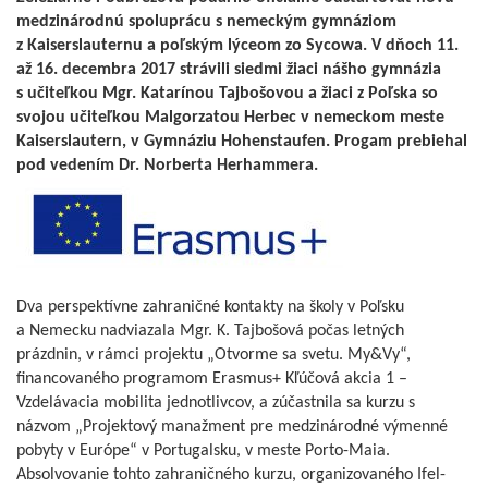
medzinárodnú spoluprácu s nemeckým gymnáziom
z Kaiserslauternu a poľským lýceom zo Sycowa. V dňoch 11.
až 16. decembra 2017 strávili siedmi žiaci nášho gymnázia
s učiteľkou Mgr. Katarínou Tajbošovou a žiaci z Poľska so
svojou učiteľkou Malgorzatou Herbec v nemeckom meste
Kaiserslautern, v Gymnáziu Hohenstaufen. Progam
prebiehal
pod vedením Dr. Norberta Herhammera.
Dva perspektívne zahraničné kontakty na školy v Poľsku
a Nemecku nadviazala Mgr. K. Tajbošová počas letných
prázdnin, v rámci projektu „Otvorme sa svetu. My&Vy“,
financovaného programom Erasmus+ Kľúčová akcia 1 –
Vzdelávacia mobilita jednotlivcov, a zúčastnila sa kurzu s
názvom „Projektový manažment pre medzinárodné výmenné
pobyty v Európe“ v Portugalsku, v meste Porto-Maia.
Absolvovanie tohto zahraničného kurzu, organizovaného Ifel-