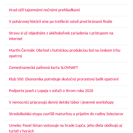
Hrad ožil tajomnými nočnými prehliadkami
V pohárovej histórii sme po tretíkrát ostali pred bránami finále
Stravu si už objednáte z akéhokoľvek zariadenia s prístupom na
internet
Martin Čermák: Obchod s hutníckou produkciou bol na českom trhu
opatrný
Zamestnanecká palivová karta SLOVNAFT
Klub 500: Ekonomika potrebuje skutočný prorastový balík opatrení
Podporte jaseň z Lopeja v súťaži o Strom roka 2026
V nemocnici pripravujú denný detský tábor i jesenné workshopy
Stredoškolskú etapu zavŕšili maturitou a prijatím do rodiny železiarov
Umelec Pavel Siman vystavuje na hrade Ľupča, jeho diela obdivujú aj
turisti v horách