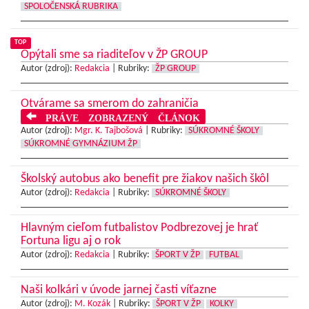
SPOLOČENSKÁ RUBRIKA
TOP
Opýtali sme sa riaditeľov v ŽP GROUP
Autor (zdroj):
Redakcia
|
Rubriky:
ŽP GROUP
Otvárame sa smerom do zahraničia
PRÁVE ZOBRAZENÝ ČLÁNOK
Autor (zdroj):
Mgr. K. Tajbošová
|
Rubriky:
SÚKROMNÉ ŠKOLY
SÚKROMNÉ GYMNÁZIUM ŽP
Školský autobus ako benefit pre žiakov našich škôl
Autor (zdroj):
Redakcia
|
Rubriky:
SÚKROMNÉ ŠKOLY
Hlavným cieľom futbalistov Podbrezovej je hrať
Fortuna ligu aj o rok
Autor (zdroj):
Redakcia
|
Rubriky:
ŠPORT V ŽP
FUTBAL
Naši kolkári v úvode jarnej časti víťazne
Autor (zdroj):
M. Kozák
|
Rubriky:
ŠPORT V ŽP
KOLKY