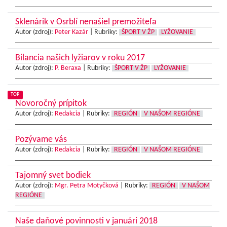
Sklenárik v Osrblí nenašiel premožiteľa
Autor (zdroj):
Peter Kazár
|
Rubriky:
ŠPORT V ŽP
LYŽOVANIE
Bilancia našich lyžiarov v roku 2017
Autor (zdroj):
P. Beraxa
|
Rubriky:
ŠPORT V ŽP
LYŽOVANIE
TOP
Novoročný prípitok
Autor (zdroj):
Redakcia
|
Rubriky:
REGIÓN
V NAŠOM REGIÓNE
Pozývame vás
Autor (zdroj):
Redakcia
|
Rubriky:
REGIÓN
V NAŠOM REGIÓNE
Tajomný svet bodiek
Autor (zdroj):
Mgr. Petra Motyčková
|
Rubriky:
REGIÓN
V NAŠOM
REGIÓNE
Naše daňové povinnosti v januári 2018