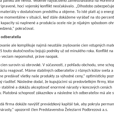
a paniku ale nevidí. Vedenie najväčšieho zamestnávateľa na Horehro
ripravené, hoci vojenský konflikt neočakávalo. „Dlhodobo zabezpeču
materiály v dostatočnom predstihu a objeme. To isté platí aj o energ
me momentálne v situácii, keď stále dokážeme vyrábať na sto percent
 kapacity sú naplnené a produkcia ocele nie je nijakým spôsobom oh
edzená,“ pokračoval.
í odberatelia
vanie ale komplikuje najmä neustále zvyšovanie cien vstupných mate
 S touto skutočnosťou bojujú podniky už od minulého roka. Konflikt na
e veciam nepomohol, práve naopak.
ien surovín sú obrovské. V súčasnosti, z pohľadu obchodu, sme schop
uáciu reagovať. Máme stabilných odberateľov z rôznych kútov sveta a
e predávať všetky naše produkty za výhodné ceny,“ optimisticky po
 riaditeľ. Následne dodal, že kupujúcimi sú predovšetkým firmy, kto
e stabilné a dokážu akceptovať enormné nárasty v koncových cenách
. Platobná schopnosť zákazníkov a následne ich odberateľov má ale s
ždá firma dokáže navýšiť prevádzkový kapitál tak, aby pokryla perma
árasty,“ upozornil člen Predstavenstva Železiarní Podbrezová a.s.