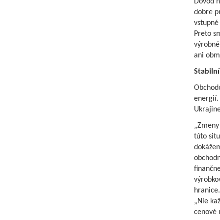
Dôvod n
dobre p
vstupné 
Preto s
výrobné
ani obm
Stabiln
Obchodo
energií.
Ukrajin
„Zmeny c
túto sit
dokážem
obchodný
finančn
výrobkov
hranice.
„Nie ka
cenové n