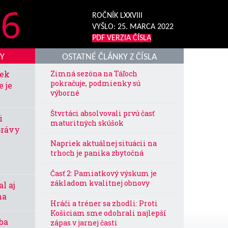
6
ROČNÍK LXXVIII
VYŠLO:
25. MARCA 2022
PDF VERZIA ČÍSLA
KY
OSTATNÉ ČLÁNKY Z ČÍSLA
iek
Zimná sezóna na Táľoch
pokračuje, podmienky sú
e je
výborné
Štvrtáci absolvovali prvú časť
i
maturitných skúšok
právy
Napriek aktuálnej situácii na
trhoch je panika zbytočná
Časť 2: Pamiatkový výskum je
základom kvalitnej obnovy
l aj
ma
Hráči a tréner sa zhodli: Proti
Košiciam sme odohrali najlepší
ba
zápas v jarnej časti