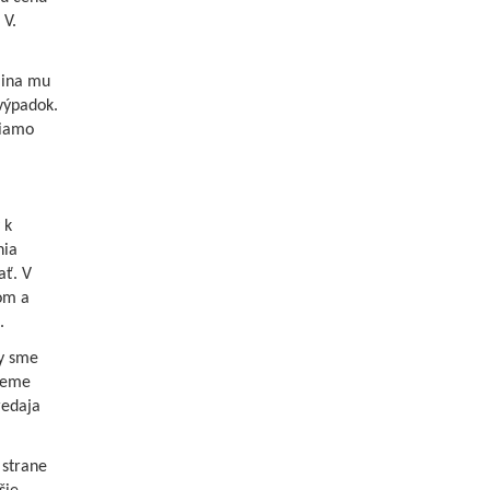
 V.
jina mu
 výpadok.
riamo
 k
nia
ať. V
om a
.
by sme
udeme
redaja
 strane