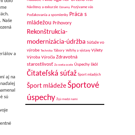
ní bolo
Návštevy a exkurzie
Pozývame vás
jeme
Oznamy
Práca s
iách.
Poďakovania a spomienky
. Naše
mládežou
Príhovory
rozená
Rekonštrukcia-
modernizácia-údržba
Súťaže vo
výrobe
Výlety
Tábory
Veľtrhy a výstavy
Technika
riálov a
Zdravotná
Výroba
Výročia
starostlivosť
Úspechy škôl
Zo sveta ocele
Čitateľská súťaž
Šport mladých
ní aj na
Športové
 naďalej
Šport mládeže
znamenal
úspechy
ré sú
Žijú medzi nami
voje
nentné