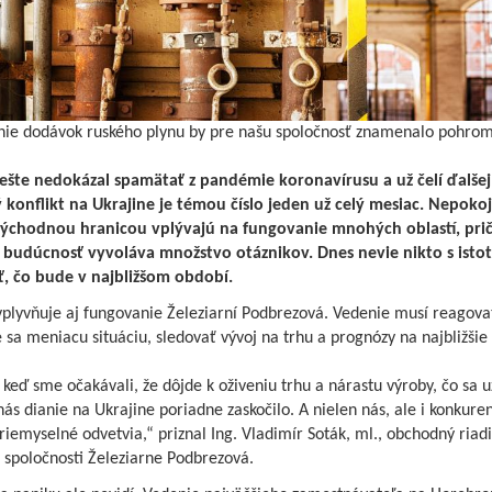
Naši biatlonisti potešili n
pretekoch v Osrblí
Jarná rovnodennosť
nie dodávok ruského plynu by pre našu spoločnosť znamenalo pohrom
Výherca súťažnej krížovk
 ešte nedokázal spamätať z pandémie koronavírusu a už čelí ďalšej
 konflikt na Ukrajine je témou číslo jeden už celý mesiac. Nepokoj
ýchodnou hranicou vplývajú na fungovanie mnohých oblastí, pr
Editoriál
 budúcnosť vyvoláva množstvo otáznikov. Dnes nevie nikto s isto
, čo bude v najbližšom období.
vplyvňuje aj fungovanie Železiarní Podbrezová. Vedenie musí reagova
Jedálny lístok 28. 3. – 10. 
 sa meniacu situáciu, sledovať vývoj na trhu a prognózy na najbližšie 
 keď sme očakávali, že dôjde k oživeniu trhu a nárastu výroby, čo sa u
Napriek aktuálnej situáci
nás dianie na Ukrajine poriadne zaskočilo. A nielen nás, ale i konkure
trhoch je panika zbytočná
riemyselné odvetvia,“ priznal Ing. Vladimír Soták, ml., obchodný riadi
 spoločnosti Železiarne Podbrezová.