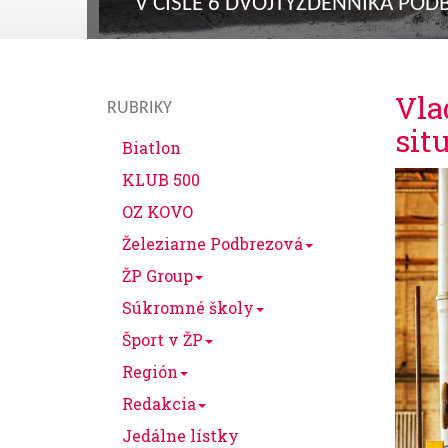
V ČÍSLE 6 DVOJTÝŽDENNÍKA POD
Vla
RUBRIKY
sit
Biatlon
KLUB 500
OZ KOVO
Železiarne Podbrezová
ŽP Group
Súkromné školy
Šport v ŽP
Región
Redakcia
Jedálne lístky