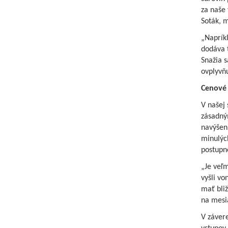
za naše 
Soták, m
„Naprík
dodáva t
Snažia s
ovplyvňu
Cenové
V našej 
zásadný
navýšeni
minulýc
postupne
„Je veľm
vyšli v
mať bli
na mesia
V závere