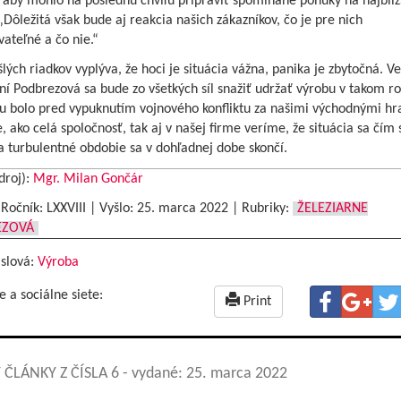
 aby mohlo na poslednú chvíľu pripraviť spomínané ponuky na najbliž
„Dôležitá však bude aj reakcia našich zákazníkov, čo je pre nich
ateľné a čo nie.“
lých riadkov vyplýva, že hoci je situácia vážna, panika je zbytočná. V
ní Podbrezová sa bude zo všetkých síl snažiť udržať výrobu v takom r
u bolo pred vypuknutím vojnového konfliktu za našimi východnými hr
 ako celá spoločnosť, tak aj v našej firme veríme, že situácia sa čím 
a turbulentné obdobie sa v dohľadnej dobe skončí.
droj):
Mgr. Milan Gončár
|Ročník: LXXVIII | Vyšlo:
25. marca 2022
|
Rubriky:
ŽELEZIARNE
EZOVÁ
 slová:
Výroba
e a sociálne siete:
Print
 ČLÁNKY Z ČÍSLA 6
- vydané: 25. marca 2022