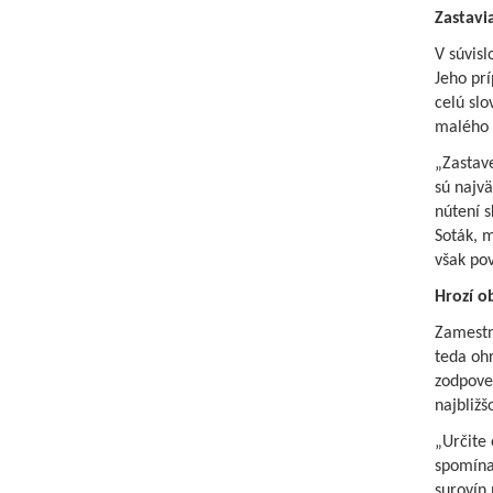
Zastavi
V súvisl
Jeho prí
celú sl
malého 
„Zastave
sú najvä
nútení s
Soták, m
však pov
Hrozí o
Zamestna
teda ohr
zodpove
najbližš
„Určite
spomínan
surovín