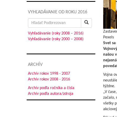
VYHĽADÁVANIE OD ROKU 2016
Search
for:
Zastave
Vyhľadávanie (roky 2008 – 2016)
Pexels
Vyhľadávanie (roky 2000 – 2008)
Svet sa
Vojnový
našou v
nejasná
ARCHÍV
povedať
Archív rokov 1998 - 2007
Vojna o
Archív rokov 2008 - 2016
neustále
týždne.
Archív podľa ročníka a čísla
„V čase,
Archív podľa autora/zdroja
začalo, 
všetky p
akciovej