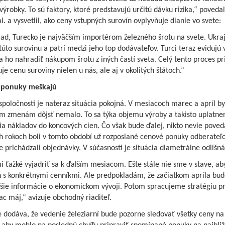
výrobky. To sú faktory, ktoré predstavujú určitú dávku rizika,“ povedal
l. a vysvetlil, ako ceny vstupných surovín ovplyvňuje dianie vo svete:
lad, Turecko je najväčším importérom železného šrotu na svete. Ukra
úto surovinu a patrí medzi jeho top dodávateľov. Turci teraz evidujú
a ho nahradiť nákupom šrotu z iných častí sveta. Celý tento proces p
je cenu suroviny nielen u nás, ale aj v okolitých štátoch.“
 ponuky meškajú
spoločnosti je nateraz situácia pokojná. V mesiacoch marec a apríl by
m zmenám dôjsť nemalo. To sa týka objemu výroby a takisto uplatne
a nákladov do koncových cien. Čo však bude ďalej, nikto nevie poved
h rokoch boli v tomto období už rozposlané cenové ponuky odberateľ
 prichádzali objednávky. V súčasnosti je situácia diametrálne odlišná
i ťažké vyjadriť sa k ďalším mesiacom. Ešte stále nie sme v stave, a
on s konkrétnymi cenníkmi. Ale predpokladám, že začiatkom apríla b
žšie informácie o ekonomickom vývoji. Potom spracujeme stratégiu p
c máj,“ avizuje obchodný riaditeľ.
 dodáva, že vedenie železiarní bude pozorne sledovať všetky ceny na