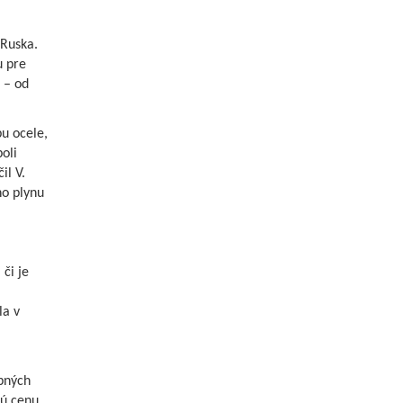
 Ruska.
u pre
 – od
u ocele,
oli
il V.
ho plynu
či je
la v
upných
nú cenu