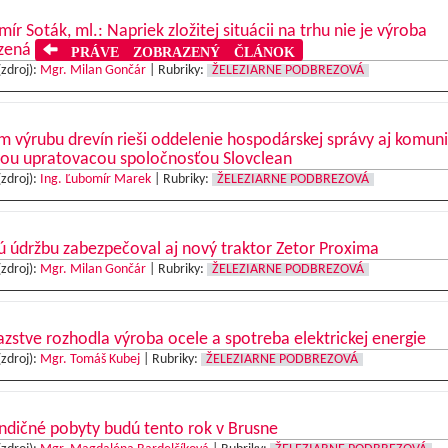
mír Soták, ml.: Napriek zložitej situácii na trhu nie je výroba
zená
PRÁVE ZOBRAZENÝ ČLÁNOK
(zdroj):
Mgr. Milan Gončár
|
Rubriky:
ŽELEZIARNE PODBREZOVÁ
 výrubu drevín rieši oddelenie hospodárskej správy aj komun
vou upratovacou spoločnosťou Slovclean
(zdroj):
Ing. Ľubomír Marek
|
Rubriky:
ŽELEZIARNE PODBREZOVÁ
 údržbu zabezpečoval aj nový traktor Zetor Proxima
(zdroj):
Mgr. Milan Gončár
|
Rubriky:
ŽELEZIARNE PODBREZOVÁ
azstve rozhodla výroba ocele a spotreba elektrickej energie
(zdroj):
Mgr. Tomáš Kubej
|
Rubriky:
ŽELEZIARNE PODBREZOVÁ
ndičné pobyty budú tento rok v Brusne