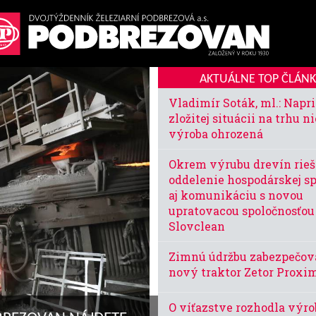
AKTUÁLNE TOP ČLÁN
Vladimír Soták, ml.: Napr
zložitej situácii na trhu ni
výroba ohrozená
Okrem výrubu drevín rieš
oddelenie hospodárskej s
aj komunikáciu s novou
upratovacou spoločnosťou
Slovclean
Zimnú údržbu zabezpečova
nový traktor Zetor Proxi
O víťazstve rozhodla výro