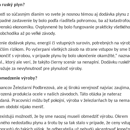
a ruský plyn?
osti so súčasným dianím vo svete je nosnou témou aj dodávka plynu z
padné zastavenie by bolo podľa riaditeľa pohromou, ba až katastrofo
ovenskú ekonomiku. Ovplyvnené by bolo fungovanie prakticky všetkého
obchodíka až po veľké závody.
nie dodávok plynu, energií či vstupných surovín, potrebných na výrob
čším rizikom. Po vyčerpaní všetkých zásob na strane vstupov by sme b
končiť s výrobou, v prípade plynu by bolo ukončenie okamžité,“ naznač
l., ktorý ale verí, že takýto čierny scenár sa nenaplní. Dodávku ruské
ažuje za nevyhnutnosť pre plynulosť výroby.
bmedzenie výroby?
ncov Železiarní Podbrezová, ale aj širokú verejnosť najviac zaujíma, 
ozená produkcia ocele v našich závodoch. Táto otázka je nateraz
daná. Pracovníci môžu byť pokojní, výroba v železiarňach by sa nema
om období nijako meniť.
 existujú možnosti, že by sme naozaj museli obmedziť výrobu. Okrem
ého nedostatku plynu a šrotu by sa tak stalo v prípade, že ceny vst
 porastú do takých výšok, že odberatelia už nebudú akceptovať koneč