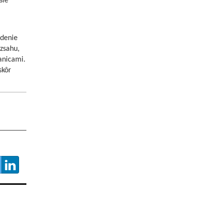
šie
edenie
ozsahu,
anicami.
skôr