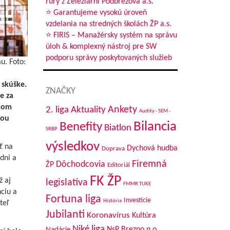
rúry z Železiarní Podbrezová a.s.
a
⭐ Garantujeme vysokú úroveň
vzdelania na stredných školách ŽP a.s.
⭐ FIRIS – Manažérsky systém na správu
úloh & komplexný nástroj pre SW
podporu správy poskytovaných služieb
u. Foto:
y
 skúške.
ZNAČKY
e za
ičom
Aktuality
Ankety
2. liga
Audity - SEM -
tou
Bilancia
Benefity
Biatlon
SRBP
výsledkov
ť na
Dychová hudba
Doprava
4. 2022
dni a
Firemná
Dôchodcovia
ŽP
Editoriál
FK ŽP
ž aj
legislatíva
FMMR TUKE
i na
nciu a
Fortuna liga
Investície
História
teľ
Jubilanti
Koronavírus
Kultúra
Niké liga
NsP Brezno n.o.
Nadácie