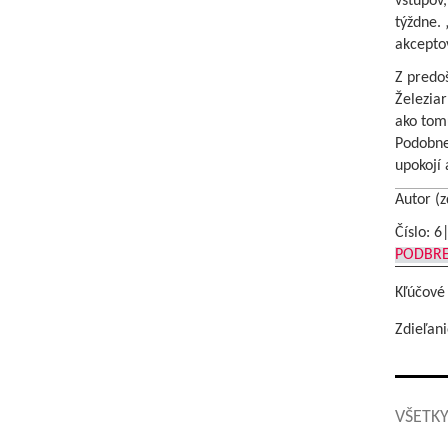
vstupov,
týždne. 
akceptov
Z predoš
Železiar
ako tom
Podobne,
upokojí 
Autor (z
Číslo: 6
PODBR
Kľúčové
Zdieľani
VŠETKY