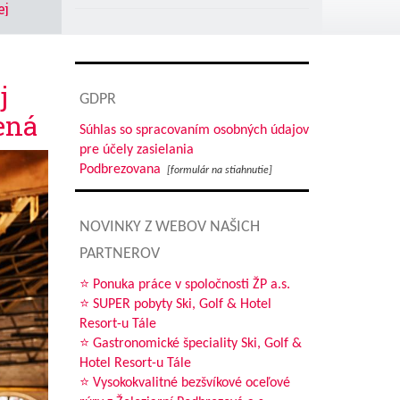
ej
Naši biatlonisti potešili na
pretekoch v Osrblí
tento
Jarná rovnodennosť
j
GDPR
Výherca súťažnej krížovky
ená
Súhlas so spracovaním osobných údajov
Editoriál
pre účely zasielania
Podbrezovana
[formulár na stiahnutie]
Jedálny lístok 28. 3. – 10. 4. 2022
časť
NOVINKY Z WEBOV NAŠICH
PARTNEROV
m je
⭐ Ponuka práce v spoločnosti ŽP a.s.
vy
⭐ SUPER pobyty Ski, Golf & Hotel
Resort-u Tále
roti
⭐ Gastronomické špeciality Ski, Golf &
lepší
Hotel Resort-u Tále
⭐ Vysokokvalitné bezšvíkové oceľové