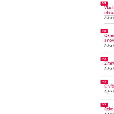
TOP
Vladi
ohro
Autor 
TOP
Okrem
s no
Autor 
TOP
Zimnú
Autor 
TOP
O víť
Autor 
TOP
Reko