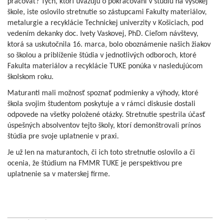
pracovať? Tých, ktorí uvažujú o pokračovaní v štúdiu na vysokej
škole, iste oslovilo stretnutie so zástupcami Fakulty materiálov,
metalurgie a recyklácie Technickej univerzity v Košiciach, pod
vedením dekanky doc. Ivety Vaskovej, PhD. Cieľom návštevy,
ktorá sa uskutočnila 16. marca, bolo oboznámenie našich žiakov
so školou a priblíženie štúdia v jednotlivých odboroch, ktoré
Fakulta materiálov a recyklácie TUKE ponúka v nasledujúcom
školskom roku.
Maturanti mali možnosť spoznať podmienky a výhody, ktoré
škola svojim študentom poskytuje a v rámci diskusie dostali
odpovede na všetky položené otázky. Stretnutie spestrila účasť
úspešných absolventov tejto školy, ktorí demonštrovali prínos
štúdia pre svoje uplatnenie v praxi.
Je už len na maturantoch, či ich toto stretnutie oslovilo a či
ocenia, že štúdium na FMMR TUKE je perspektívou pre
uplatnenie sa v materskej firme.