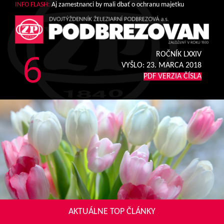
INFO FLASH:
Aj zamestnanci by mali dbať o ochranu majetku
6
ROČNÍK LXXIV
VYŠLO:
23. MARCA 2018
PDF VERZIA ČÍSLA
AKTUÁLNE TOP ČLÁNKY