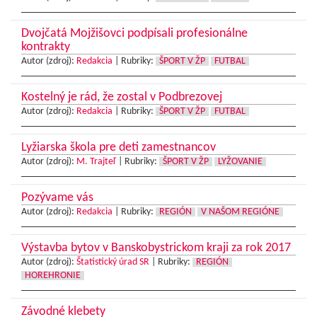
Dvojčatá Mojžišovci podpísali profesionálne
kontrakty
Autor (zdroj):
Redakcia
|
Rubriky:
ŠPORT V ŽP
FUTBAL
Kostelný je rád, že zostal v Podbrezovej
Autor (zdroj):
Redakcia
|
Rubriky:
ŠPORT V ŽP
FUTBAL
Lyžiarska škola pre deti zamestnancov
Autor (zdroj):
M. Trajteľ
|
Rubriky:
ŠPORT V ŽP
LYŽOVANIE
Pozývame vás
Autor (zdroj):
Redakcia
|
Rubriky:
REGIÓN
V NAŠOM REGIÓNE
Výstavba bytov v Banskobystrickom kraji za rok 2017
Autor (zdroj):
Štatistický úrad SR
|
Rubriky:
REGIÓN
HOREHRONIE
Závodné klebety