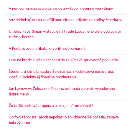
V nemocnici pripravujú denný detský tábor i jesenné workshopy
Stredoškolskú etapu zavŕšili maturitou a prijatím do rodiny železiarov
Umelec Pavel Siman vystavuje na hrade Ľupča, jeho diela obdivujú aj
turisti v horách
V Podbrezovej na Skalici otvorili novú kaviareň
Leto na hrade Ľupča opäť spestria zaujímavé sprievodné podujatia
Študenti si letnú brigádu v Železiarňach Podbrezová pochvaľujú.
Oceňujú kolektív aj finančné ohodnotenie
Ján Leskovský: Železiarne Podbrezová majú vo svete vybudované
dobré meno
Čo je dôchodková prognóza a ako ju máme chápať?
Golfový tábor na Táľoch nepokazilo ani chladnejšie počasie, zábava
bola výborná