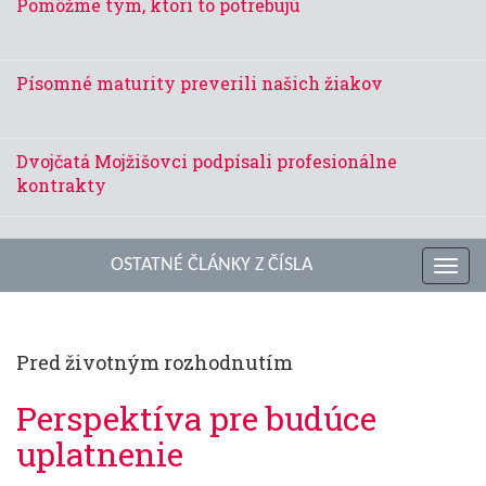
Pomôžme tým, ktorí to potrebujú
Písomné maturity preverili našich žiakov
Dvojčatá Mojžišovci podpísali profesionálne
kontrakty
OSTATNÉ ČLÁNKY Z ČÍSLA
Toggl
navig
Pred životným rozhodnutím
Perspektíva pre budúce
uplatnenie