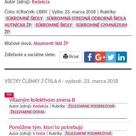
Autor (zdroj):
Redakcia
Číslo: 6|Ročník: LXXIV | Vyšlo:
23. marca 2018
|
Rubriky:
SÚKROMNÉ ŠKOLY
SÚKROMNÁ STREDNÁ ODBORNÁ ŠKOLA
HUTNÍCKA ŽP
SÚKROMNÉ ŠKOLY
SÚKROMNÉ GYMNÁZIUM
ŽP
Kľúčové slová:
Absolventi škôl ŽP
Zdieľanie a sociálne siete:
Print
VŠETKY ČLÁNKY Z ČÍSLA 6
- vydané: 23. marca 2018
TOP
Víťazným kolektívom zmena B
Autor (zdroj):
Redakcia
|
Rubriky:
ŽELEZIARNE PODBREZOVÁ
ŽELEZIARNE DOMA
Pomôžme tým, ktorí to potrebujú
Autor (zdroj):
V texte
|
Rubriky:
ŽELEZIARNE PODBREZOVÁ