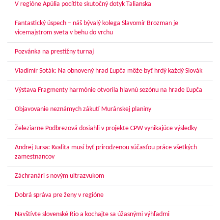
V regióne Apúlia pocítite skutočný dotyk Talianska
Fantastický úspech – náš bývalý kolega Slavomír Brozman je
vicemajstrom sveta v behu do vrchu
Pozvánka na prestížny turnaj
Vladimír Soták: Na obnovený hrad Ľupča môže byť hrdý každý Slovák
Výstava Fragmenty harmónie otvorila hlavnú sezónu na hrade Ľupča
Objavovanie neznámych zákutí Muránskej planiny
Železiarne Podbrezová dosiahli v projekte CPW vynikajúce výsledky
Andrej Jursa: Kvalita musí byť prirodzenou súčasťou práce všetkých
zamestnancov
Záchranári s novým ultrazvukom
Dobrá správa pre ženy v regióne
Navštívte slovenské Rio a kochajte sa úžasnými výhľadmi