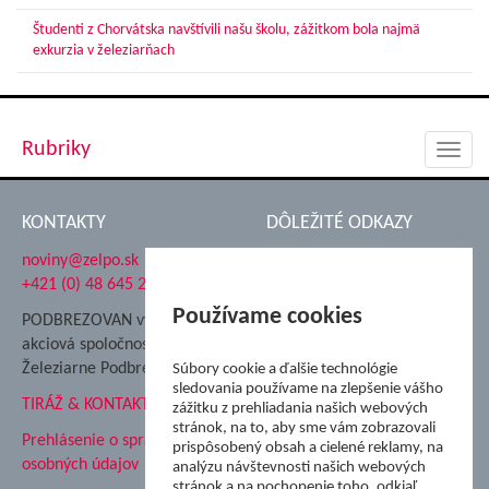
Študenti z Chorvátska navštívili našu školu, zážitkom bola najmä
exkurzia v železiarňach
Rubriky
Toggl
navig
KONTAKTY
DÔLEŽITÉ ODKAZY
noviny@zelpo.sk
Hrad Ľupča
+421 (0) 48 645 2711
Súkromná spojená škola ŽP
Nadácia Železiarne
Používame cookies
PODBREZOVAN vydáva
Podbrezová
akciová spoločnosť
Hutnícke múzeum
Železiarne Podbrezová
Súbory cookie a ďalšie technológie
ŽP Informatika s.r.o.
sledovania používame na zlepšenie vášho
TIRÁŽ & KONTAKT
ŠK Železiarne Podbrezová
zážitku z prehliadania našich webových
stránok, na to, aby sme vám zobrazovali
Tále a.s.
Prehlásenie o spracovaní
prispôsobený obsah a cielené reklamy, na
osobných údajov
analýzu návštevnosti našich webových
stránok a na pochopenie toho, odkiaľ