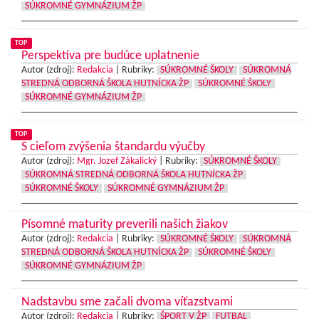
SÚKROMNÉ GYMNÁZIUM ŽP
TOP
Perspektíva pre budúce uplatnenie
Autor (zdroj):
Redakcia
|
Rubriky:
SÚKROMNÉ ŠKOLY
SÚKROMNÁ
STREDNÁ ODBORNÁ ŠKOLA HUTNÍCKA ŽP
SÚKROMNÉ ŠKOLY
SÚKROMNÉ GYMNÁZIUM ŽP
TOP
S cieľom zvýšenia štandardu výučby
Autor (zdroj):
Mgr. Jozef Zákalický
|
Rubriky:
SÚKROMNÉ ŠKOLY
SÚKROMNÁ STREDNÁ ODBORNÁ ŠKOLA HUTNÍCKA ŽP
SÚKROMNÉ ŠKOLY
SÚKROMNÉ GYMNÁZIUM ŽP
Písomné maturity preverili našich žiakov
Autor (zdroj):
Redakcia
|
Rubriky:
SÚKROMNÉ ŠKOLY
SÚKROMNÁ
STREDNÁ ODBORNÁ ŠKOLA HUTNÍCKA ŽP
SÚKROMNÉ ŠKOLY
SÚKROMNÉ GYMNÁZIUM ŽP
Nadstavbu sme začali dvoma víťazstvami
Autor (zdroj):
Redakcia
|
Rubriky:
ŠPORT V ŽP
FUTBAL