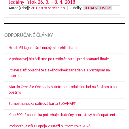
Jedálny lístok 26. 3. – 8. 4. 2018
Autor (zdroj):
ŽP Gastro-servis s.r.o.
|
Rubriky:
JEDÁLNE LÍSTKY
ODPORÚČANÉ ČLÁNKY
Hrad ožil tajomnými nočnými prehliadkami
V pohárovej histórii sme po tretíkrát ostali pred bránami finále
Stravu si už objednáte z akéhokoľvek zariadenia s prístupom na
internet
Martin Čermák: Obchod s hutníckou produkciou bol na českom trhu
opatrný
Zamestnanecká palivová karta SLOVNAFT
Klub 500: Ekonomika potrebuje skutočný prorastový balík opatrení
Podporte jaseň z Lopeja v súťaži o Strom roka 2026