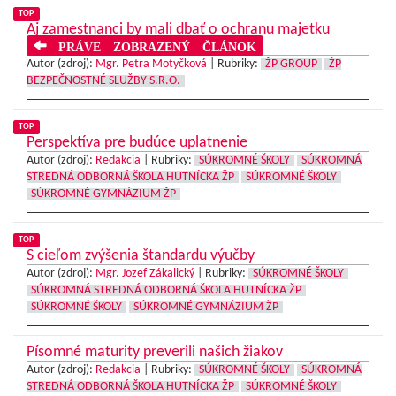
TOP
Aj zamestnanci by mali dbať o ochranu majetku
PRÁVE ZOBRAZENÝ ČLÁNOK
Autor (zdroj):
Mgr. Petra Motyčková
|
Rubriky:
ŽP GROUP
ŽP
BEZPEČNOSTNÉ SLUŽBY S.R.O.
TOP
Perspektíva pre budúce uplatnenie
Autor (zdroj):
Redakcia
|
Rubriky:
SÚKROMNÉ ŠKOLY
SÚKROMNÁ
STREDNÁ ODBORNÁ ŠKOLA HUTNÍCKA ŽP
SÚKROMNÉ ŠKOLY
SÚKROMNÉ GYMNÁZIUM ŽP
TOP
S cieľom zvýšenia štandardu výučby
Autor (zdroj):
Mgr. Jozef Zákalický
|
Rubriky:
SÚKROMNÉ ŠKOLY
SÚKROMNÁ STREDNÁ ODBORNÁ ŠKOLA HUTNÍCKA ŽP
SÚKROMNÉ ŠKOLY
SÚKROMNÉ GYMNÁZIUM ŽP
Písomné maturity preverili našich žiakov
Autor (zdroj):
Redakcia
|
Rubriky:
SÚKROMNÉ ŠKOLY
SÚKROMNÁ
STREDNÁ ODBORNÁ ŠKOLA HUTNÍCKA ŽP
SÚKROMNÉ ŠKOLY