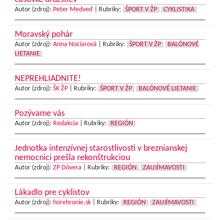
Autor (zdroj):
Peter Medveď
|
Rubriky:
ŠPORT V ŽP
CYKLISTIKA
Moravský pohár
Autor (zdroj):
Anna Nociarová
|
Rubriky:
ŠPORT V ŽP
BALÓNOVÉ
LIETANIE
NEPREHLIADNITE!
Autor (zdroj):
ŠK ŽP
|
Rubriky:
ŠPORT V ŽP
BALÓNOVÉ LIETANIE
Pozývame vás
Autor (zdroj):
Redakcia
|
Rubriky:
REGIÓN
Jednotka intenzívnej starostlivosti v breznianskej
nemocnici prešla rekonštrukciou
Autor (zdroj):
ZP Dôvera
|
Rubriky:
REGIÓN
ZAUJÍMAVOSTI
Lákadlo pre cyklistov
Autor (zdroj):
horehronie.sk
|
Rubriky:
REGIÓN
ZAUJÍMAVOSTI