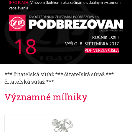
INFO FLASH:
V novom školskom roku začíname s duálnym systémom
vzdelávania
18
ROČNÍK LXXIII
VYŠLO:
8. SEPTEMBRA 2017
PDF VERZIA ČÍSLA
*** čitateľská súťaž *** čitateľská súťaž ***
čitateľská súťaž ***
Významné míľniky