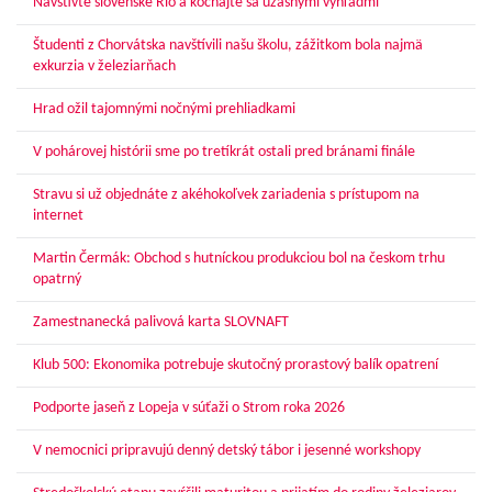
Navštívte slovenské Rio a kochajte sa úžasnými výhľadmi
Študenti z Chorvátska navštívili našu školu, zážitkom bola najmä
exkurzia v železiarňach
Hrad ožil tajomnými nočnými prehliadkami
V pohárovej histórii sme po tretíkrát ostali pred bránami finále
Stravu si už objednáte z akéhokoľvek zariadenia s prístupom na
internet
Martin Čermák: Obchod s hutníckou produkciou bol na českom trhu
opatrný
Zamestnanecká palivová karta SLOVNAFT
Klub 500: Ekonomika potrebuje skutočný prorastový balík opatrení
Podporte jaseň z Lopeja v súťaži o Strom roka 2026
V nemocnici pripravujú denný detský tábor i jesenné workshopy