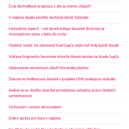
Čo je dôchodková prognóza a ako ju máme chápať?
V regióne Apúlia pocítite skutočný dotyk Talianska
Fantastický úspech – náš bývalý kolega Slavomír Brozman je
vicemajstrom sveta v behu do vrchu
Vladimír Soták: Na obnovený hrad Ľupča môže byť hrdý každý Slovák
Výstava Fragmenty harmónie otvorila hlavnú sezónu na hrade Ľupča
Objavovanie neznámych zákutí Muránskej planiny
Železiarne Podbrezová dosiahli v projekte CPW vynikajúce výsledky
Andrej Jursa: Kvalita musí byť prirodzenou súčasťou práce všetkých
zamestnancov
Záchranári s novým ultrazvukom
Dobrá správa pre ženy v regióne