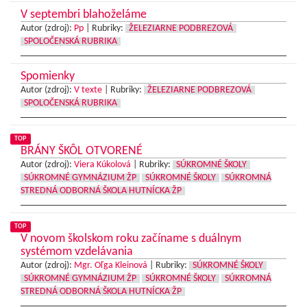
V septembri blahoželáme
Autor (zdroj):
Pp
|
Rubriky:
ŽELEZIARNE PODBREZOVÁ
SPOLOČENSKÁ RUBRIKA
Spomienky
Autor (zdroj):
V texte
|
Rubriky:
ŽELEZIARNE PODBREZOVÁ
SPOLOČENSKÁ RUBRIKA
TOP
BRÁNY ŠKÔL OTVORENÉ
Autor (zdroj):
Viera Kúkolová
|
Rubriky:
SÚKROMNÉ ŠKOLY
SÚKROMNÉ GYMNÁZIUM ŽP
SÚKROMNÉ ŠKOLY
SÚKROMNÁ
STREDNÁ ODBORNÁ ŠKOLA HUTNÍCKA ŽP
TOP
V novom školskom roku začíname s duálnym
systémom vzdelávania
Autor (zdroj):
Mgr. Oľga Kleinová
|
Rubriky:
SÚKROMNÉ ŠKOLY
SÚKROMNÉ GYMNÁZIUM ŽP
SÚKROMNÉ ŠKOLY
SÚKROMNÁ
STREDNÁ ODBORNÁ ŠKOLA HUTNÍCKA ŽP