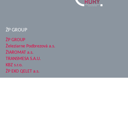
ŽP GROUP
ŽP GROUP
Železiarne Podbrezová a.s.
ŽIAROMAT a.s.
TRANSMESA S.A.U.
KBZ s.r.o.
ŽP EKO QELET a.s.