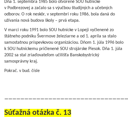
Dňa 1. septembra 1985 bolo otvorené SOU hutnícke
v Podbrezovej a začalo sa s výučbou študijných a učebných
odborov. O rok neskôr, v septembri roku 1986, bola daná do
užívania nová budova školy – prvá etapa.
V marci roku 1991 bolo SOU hutnícke v Lopeji vyčlenené zo
štátneho podniku Švermove železiarne a od 1. apríla sa stalo
samostatnou príspevkovou organizáciou. Dňom 1. júla 1996 bolo
k SOU hutníckemu pričlenené SOU strojárske Piesok. Dňa 1. júla
2002 sa stal zriaďovateľom učilišťa Banskobystrický
samosprávny kraj.
Pokrač. v bud. čísle
——————————————————————————————
Súťažná otázka č. 13