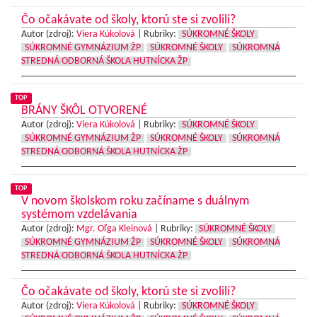
Čo očakávate od školy, ktorú ste si zvolili?
Autor (zdroj):
Viera Kúkolová
|
Rubriky:
SÚKROMNÉ ŠKOLY
SÚKROMNÉ GYMNÁZIUM ŽP
SÚKROMNÉ ŠKOLY
SÚKROMNÁ
STREDNÁ ODBORNÁ ŠKOLA HUTNÍCKA ŽP
TOP
BRÁNY ŠKÔL OTVORENÉ
Autor (zdroj):
Viera Kúkolová
|
Rubriky:
SÚKROMNÉ ŠKOLY
SÚKROMNÉ GYMNÁZIUM ŽP
SÚKROMNÉ ŠKOLY
SÚKROMNÁ
STREDNÁ ODBORNÁ ŠKOLA HUTNÍCKA ŽP
TOP
V novom školskom roku začíname s duálnym
systémom vzdelávania
Autor (zdroj):
Mgr. Oľga Kleinová
|
Rubriky:
SÚKROMNÉ ŠKOLY
SÚKROMNÉ GYMNÁZIUM ŽP
SÚKROMNÉ ŠKOLY
SÚKROMNÁ
STREDNÁ ODBORNÁ ŠKOLA HUTNÍCKA ŽP
Čo očakávate od školy, ktorú ste si zvolili?
Autor (zdroj):
Viera Kúkolová
|
Rubriky:
SÚKROMNÉ ŠKOLY