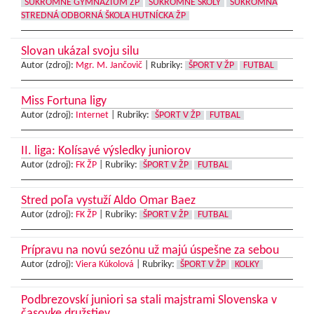
SÚKROMNÉ GYMNÁZIUM ŽP
SÚKROMNÉ ŠKOLY
SÚKROMNÁ
STREDNÁ ODBORNÁ ŠKOLA HUTNÍCKA ŽP
Slovan ukázal svoju silu
Autor (zdroj):
Mgr. M. Jančovič
|
Rubriky:
ŠPORT V ŽP
FUTBAL
Miss Fortuna ligy
Autor (zdroj):
Internet
|
Rubriky:
ŠPORT V ŽP
FUTBAL
II. liga: Kolísavé výsledky juniorov
Autor (zdroj):
FK ŽP
|
Rubriky:
ŠPORT V ŽP
FUTBAL
Stred poľa vystuží Aldo Omar Baez
Autor (zdroj):
FK ŽP
|
Rubriky:
ŠPORT V ŽP
FUTBAL
Prípravu na novú sezónu už majú úspešne za sebou
Autor (zdroj):
Viera Kúkolová
|
Rubriky:
ŠPORT V ŽP
KOLKY
Podbrezovskí juniori sa stali majstrami Slovenska v
časovke družstiev