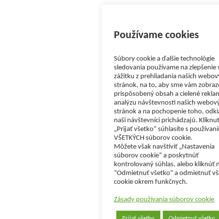
Používame cookies
Súbory cookie a ďalšie technológie
sledovania používame na zlepšenie
zážitku z prehliadania našich webo
stránok, na to, aby sme vám zobraz
prispôsobený obsah a cielené rekla
analýzu návštevnosti našich webov
stránok a na pochopenie toho, odki
naši návštevníci prichádzajú. Kliknu
„Prijať všetko” súhlasíte s používan
VŠETKÝCH súborov cookie.
Môžete však navštíviť „Nastavenia
súborov cookie” a poskytnúť
kontrolovaný súhlas, alebo kliknúť 
“Odmietnuť všetko” a odmietnuť vš
cookie okrem funkčnych.
Zásady používania súborov cookie
Prijať všetko
Odmietnuť všetko