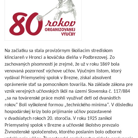
Na začiatku sa stala provizórnym školiacim strediskom
klinciareň v Hronci a kováčska dielňa v Podbrezovej. Zo
zachovaných písomností je zrejmé, že už v roku 1869 bola
venovaná pozornosť výchove učňov. Výučným listom, ktorý
vydával Priemyselný spolok v Brezne, získal absolvent
oprávnenie stať sa pomocníkom tovariša. Na základe zákona pre
vznik verejných učňovských škôl na území Slovenska č. 117/884
„sa na továrenské práce mohli využívať deti od dvanástich
rokov.“ Boli vyškolené formou „technického minima“. V dôsledku
hospodárskej krízy bolo prijímanie učňov pozastavené
v dvadsiatych rokoch 20. storočia. V roku 1925 zanikol
Priemyselný spolok v Brezne a učňovské školstvo prevzalo
Živnostenské spoločenstvo, ktorého poslaním bolo odborné