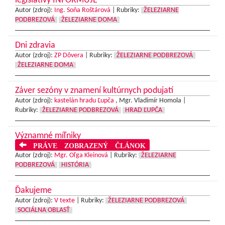
legislatívy INFORMUJE
Autor (zdroj):
Ing. Soňa Roštárová
|
Rubriky:
ŽELEZIARNE
PODBREZOVÁ
ŽELEZIARNE DOMA
Dni zdravia
Autor (zdroj):
ZP Dôvera
|
Rubriky:
ŽELEZIARNE PODBREZOVÁ
ŽELEZIARNE DOMA
Záver sezóny v znamení kultúrnych podujatí
Autor (zdroj):
kastelán hradu Ľupča
, Mgr. Vladimír Homola |
Rubriky:
ŽELEZIARNE PODBREZOVÁ
HRAD ĽUPČA
Významné míľniky
PRÁVE ZOBRAZENÝ ČLÁNOK
Autor (zdroj):
Mgr. Oľga Kleinová
|
Rubriky:
ŽELEZIARNE
PODBREZOVÁ
HISTÓRIA
Ďakujeme
Autor (zdroj):
V texte
|
Rubriky:
ŽELEZIARNE PODBREZOVÁ
SOCIÁLNA OBLASŤ