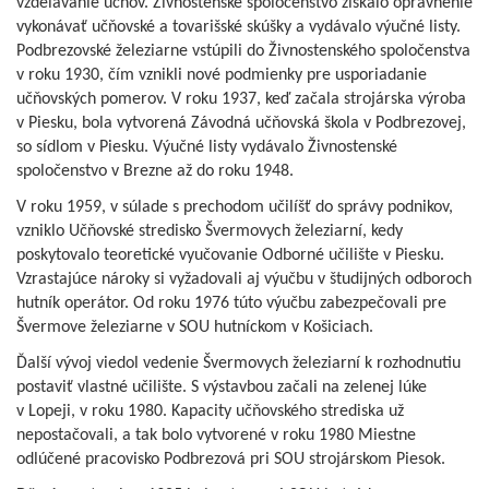
vzdelávanie učňov. Živnostenské spoločenstvo získalo oprávnenie
vykonávať učňovské a tovarišské skúšky a vydávalo výučné listy.
Podbrezovské železiarne vstúpili do Živnostenského spoločenstva
v roku 1930, čím vznikli nové podmienky pre usporiadanie
učňovských pomerov. V roku 1937, keď začala strojárska výroba
v Piesku, bola vytvorená Závodná učňovská škola v Podbrezovej,
so sídlom v Piesku. Výučné listy vydávalo Živnostenské
spoločenstvo v Brezne až do roku 1948.
V roku 1959, v súlade s prechodom učilíšť do správy podnikov,
vzniklo Učňovské stredisko Švermovych železiarní, kedy
poskytovalo teoretické vyučovanie Odborné učilište v Piesku.
Vzrastajúce nároky si vyžadovali aj výučbu v študijných odboroch
hutník operátor. Od roku 1976 túto výučbu zabezpečovali pre
Švermove železiarne v SOU hutníckom v Košiciach.
Ďalší vývoj viedol vedenie Švermovych železiarní k rozhodnutiu
postaviť vlastné učilište. S výstavbou začali na zelenej lúke
v Lopeji, v roku 1980. Kapacity učňovského strediska už
nepostačovali, a tak bolo vytvorené v roku 1980 Miestne
odlúčené pracovisko Podbrezová pri SOU strojárskom Piesok.