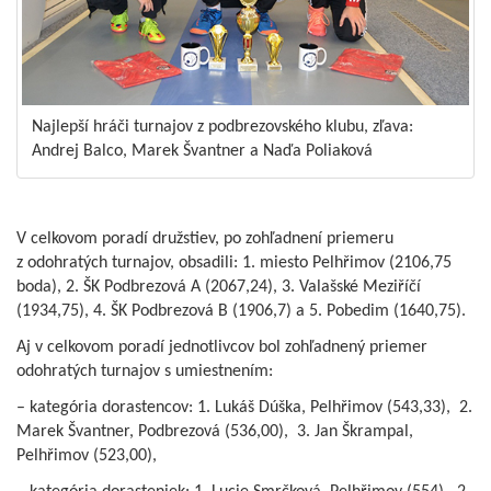
Najlepší hráči turnajov z podbrezovského klubu, zľava:
Andrej Balco, Marek Švantner a Naďa Poliaková
V celkovom poradí družstiev, po zohľadnení priemeru
z odohratých turnajov, obsadili: 1. miesto Pelhřimov (2106,75
boda), 2. ŠK Podbrezová A (2067,24), 3. Valašské Meziříčí
(1934,75), 4. ŠK Podbrezová B (1906,7) a 5. Pobedim (1640,75).
Aj v celkovom poradí jednotlivcov bol zohľadnený priemer
odohratých turnajov s umiestnením:
– kategória dorastencov: 1. Lukáš Dúška, Pelhřimov (543,33),
2.
Marek Švantner, Podbrezová (536,00),
3. Jan Škrampal,
Pelhřimov (523,00),