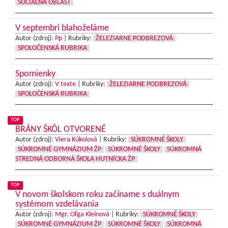
SOCIÁLNA OBLASŤ
V septembri blahoželáme
Autor (zdroj):
Pp
|
Rubriky:
ŽELEZIARNE PODBREZOVÁ
SPOLOČENSKÁ RUBRIKA
Spomienky
Autor (zdroj):
V texte
|
Rubriky:
ŽELEZIARNE PODBREZOVÁ
SPOLOČENSKÁ RUBRIKA
TOP
BRÁNY ŠKÔL OTVORENÉ
Autor (zdroj):
Viera Kúkolová
|
Rubriky:
SÚKROMNÉ ŠKOLY
SÚKROMNÉ GYMNÁZIUM ŽP
SÚKROMNÉ ŠKOLY
SÚKROMNÁ
STREDNÁ ODBORNÁ ŠKOLA HUTNÍCKA ŽP
TOP
V novom školskom roku začíname s duálnym
systémom vzdelávania
Autor (zdroj):
Mgr. Oľga Kleinová
|
Rubriky:
SÚKROMNÉ ŠKOLY
SÚKROMNÉ GYMNÁZIUM ŽP
SÚKROMNÉ ŠKOLY
SÚKROMNÁ