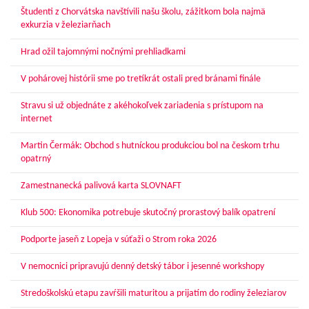
Študenti z Chorvátska navštívili našu školu, zážitkom bola najmä
exkurzia v železiarňach
Hrad ožil tajomnými nočnými prehliadkami
V pohárovej histórii sme po tretíkrát ostali pred bránami finále
Stravu si už objednáte z akéhokoľvek zariadenia s prístupom na
internet
Martin Čermák: Obchod s hutníckou produkciou bol na českom trhu
opatrný
Zamestnanecká palivová karta SLOVNAFT
Klub 500: Ekonomika potrebuje skutočný prorastový balík opatrení
Podporte jaseň z Lopeja v súťaži o Strom roka 2026
V nemocnici pripravujú denný detský tábor i jesenné workshopy
Stredoškolskú etapu zavŕšili maturitou a prijatím do rodiny železiarov