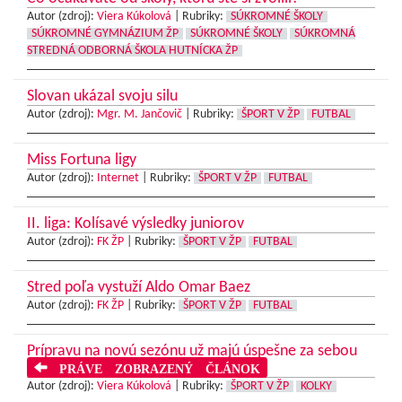
Autor (zdroj):
Viera Kúkolová
|
Rubriky:
SÚKROMNÉ ŠKOLY
SÚKROMNÉ GYMNÁZIUM ŽP
SÚKROMNÉ ŠKOLY
SÚKROMNÁ
STREDNÁ ODBORNÁ ŠKOLA HUTNÍCKA ŽP
Slovan ukázal svoju silu
Autor (zdroj):
Mgr. M. Jančovič
|
Rubriky:
ŠPORT V ŽP
FUTBAL
Miss Fortuna ligy
Autor (zdroj):
Internet
|
Rubriky:
ŠPORT V ŽP
FUTBAL
II. liga: Kolísavé výsledky juniorov
Autor (zdroj):
FK ŽP
|
Rubriky:
ŠPORT V ŽP
FUTBAL
Stred poľa vystuží Aldo Omar Baez
Autor (zdroj):
FK ŽP
|
Rubriky:
ŠPORT V ŽP
FUTBAL
Prípravu na novú sezónu už majú úspešne za sebou
PRÁVE ZOBRAZENÝ ČLÁNOK
Autor (zdroj):
Viera Kúkolová
|
Rubriky:
ŠPORT V ŽP
KOLKY