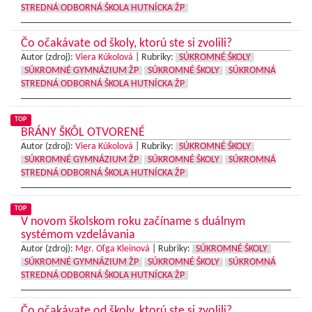
STREDNÁ ODBORNÁ ŠKOLA HUTNÍCKA ŽP
Čo očakávate od školy, ktorú ste si zvolili?
Autor (zdroj):
Viera Kúkolová
|
Rubriky:
SÚKROMNÉ ŠKOLY
SÚKROMNÉ GYMNÁZIUM ŽP
SÚKROMNÉ ŠKOLY
SÚKROMNÁ
STREDNÁ ODBORNÁ ŠKOLA HUTNÍCKA ŽP
TOP
BRÁNY ŠKÔL OTVORENÉ
Autor (zdroj):
Viera Kúkolová
|
Rubriky:
SÚKROMNÉ ŠKOLY
SÚKROMNÉ GYMNÁZIUM ŽP
SÚKROMNÉ ŠKOLY
SÚKROMNÁ
STREDNÁ ODBORNÁ ŠKOLA HUTNÍCKA ŽP
TOP
V novom školskom roku začíname s duálnym
systémom vzdelávania
Autor (zdroj):
Mgr. Oľga Kleinová
|
Rubriky:
SÚKROMNÉ ŠKOLY
SÚKROMNÉ GYMNÁZIUM ŽP
SÚKROMNÉ ŠKOLY
SÚKROMNÁ
STREDNÁ ODBORNÁ ŠKOLA HUTNÍCKA ŽP
Čo očakávate od školy, ktorú ste si zvolili?