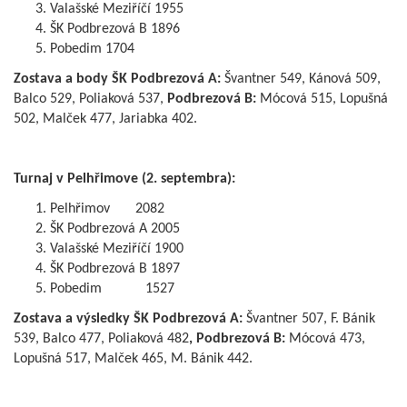
Valašské Meziříčí 1955
ŠK Podbrezová B 1896
Pobedim 1704
Zostava a body ŠK Podbrezová A:
Švantner 549, Kánová 509,
Balco 529, Poliaková 537,
Podbrezová B:
Mócová 515, Lopušná
502, Malček 477, Jariabka 402.
Turnaj v Pelhřimove (2. septembra):
Pelhřimov 2082
ŠK Podbrezová A 2005
Valašské Meziříčí 1900
ŠK Podbrezová B 1897
Pobedim 1527
Zostava a výsledky ŠK Podbrezová A:
Švantner 507, F. Bánik
539, Balco 477, Poliaková 482
, Podbrezová B:
Mócová 473,
Lopušná 517, Malček 465, M. Bánik 442.