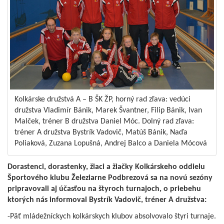
Kolkárske družstvá A – B ŠK ŽP, horný rad zľava: vedúci
družstva Vladimír Bánik, Marek Švantner, Filip Bánik, Ivan
Malček, tréner B družstva Daniel Móc. Dolný rad zľava:
tréner A družstva Bystrík Vadovič, Matúš Bánik, Naďa
Poliaková, Zuzana Lopušná, Andrej Balco a Daniela Mócová
Dorastenci, dorastenky, žiaci a žiačky Kolkárskeho oddielu
Športového klubu Železiarne Podbrezová sa na novú sezóny
pripravovali aj účasťou na štyroch turnajoch, o priebehu
ktorých nás informoval Bystrík Vadovič, tréner A družstva:
-Päť mládežníckych kolkárskych klubov absolvovalo štyri turnaje.