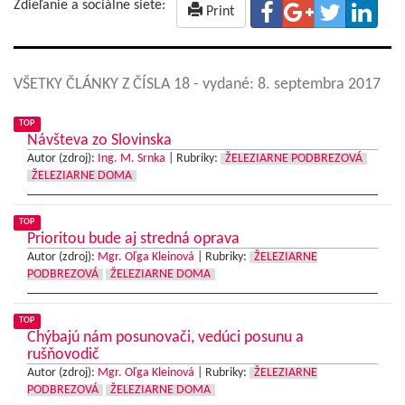
Zdieľanie a sociálne siete:
Print
VŠETKY ČLÁNKY Z ČÍSLA 18
- vydané: 8. septembra 2017
TOP
Návšteva zo Slovinska
Autor (zdroj):
Ing. M. Srnka
|
Rubriky:
ŽELEZIARNE PODBREZOVÁ
ŽELEZIARNE DOMA
TOP
Prioritou bude aj stredná oprava
Autor (zdroj):
Mgr. Oľga Kleinová
|
Rubriky:
ŽELEZIARNE
PODBREZOVÁ
ŽELEZIARNE DOMA
TOP
Chýbajú nám posunovači, vedúci posunu a
rušňovodič
Autor (zdroj):
Mgr. Oľga Kleinová
|
Rubriky:
ŽELEZIARNE
PODBREZOVÁ
ŽELEZIARNE DOMA