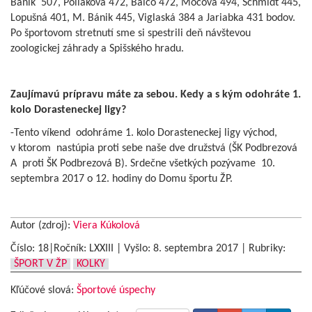
Bánik 507, Poliaková 472, Balco 472, Mócová 494, Schmidt 445,
Lopušná 401, M. Bánik 445, Viglaská 384 a Jariabka 431 bodov.
Po športovom stretnutí sme si spestrili deň návštevou
zoologickej záhrady a Spišského hradu.
Zaujímavú prípravu máte za sebou. Kedy a s kým odohráte 1.
kolo Dorasteneckej ligy?
-Tento víkend odohráme 1. kolo Dorasteneckej ligy východ,
v ktorom nastúpia proti sebe naše dve družstvá (ŠK Podbrezová
A proti ŠK Podbrezová B). Srdečne všetkých pozývame 10.
septembra 2017 o 12. hodiny do Domu športu ŽP.
Autor (zdroj):
Viera Kúkolová
Číslo: 18|Ročník: LXXIII | Vyšlo:
8. septembra 2017
|
Rubriky:
ŠPORT V ŽP
KOLKY
Kľúčové slová:
Športové úspechy