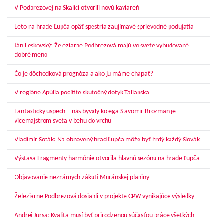
V Podbrezovej na Skalici otvorili novú kaviareň
Leto na hrade Ľupča opäť spestria zaujímavé sprievodné podujatia
Ján Leskovský: Železiarne Podbrezová majú vo svete vybudované
dobré meno
Čo je dôchodková prognóza a ako ju máme chápať?
V regióne Apúlia pocítite skutočný dotyk Talianska
Fantastický úspech – náš bývalý kolega Slavomír Brozman je
vicemajstrom sveta v behu do vrchu
Vladimír Soták: Na obnovený hrad Ľupča môže byť hrdý každý Slovák
Výstava Fragmenty harmónie otvorila hlavnú sezónu na hrade Ľupča
Objavovanie neznámych zákutí Muránskej planiny
Železiarne Podbrezová dosiahli v projekte CPW vynikajúce výsledky
Andrej Jursa: Kvalita musí byť prirodzenou súčasťou práce všetkých