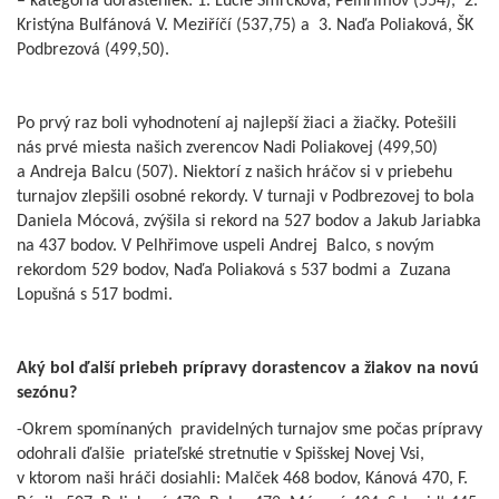
– kategória dorasteniek: 1. Lucie Smrčková, Pelhřimov (554),
2.
Kristýna Bulfánová V. Meziříčí (537,75) a
3. Naďa Poliaková, ŠK
Podbrezová (499,50).
Po prvý raz boli vyhodnotení aj najlepší žiaci a žiačky. Potešili
nás prvé miesta našich zverencov Nadi Poliakovej (499,50)
a Andreja Balcu (507). Niektorí z našich hráčov si v priebehu
turnajov zlepšili osobné rekordy. V turnaji v Podbrezovej to bola
Daniela Mócová, zvýšila si rekord na 527 bodov a Jakub Jariabka
na 437 bodov. V Pelhřimove uspeli Andrej Balco, s novým
rekordom 529 bodov, Naďa Poliaková s 537 bodmi a Zuzana
Lopušná s 517 bodmi.
Aký bol ďalší priebeh prípravy dorastencov a žiakov na novú
sezónu?
-Okrem spomínaných pravidelných turnajov sme počas prípravy
odohrali ďalšie priateľské stretnutie v Spišskej Novej Vsi,
v ktorom naši hráči dosiahli: Malček 468 bodov, Kánová 470, F.