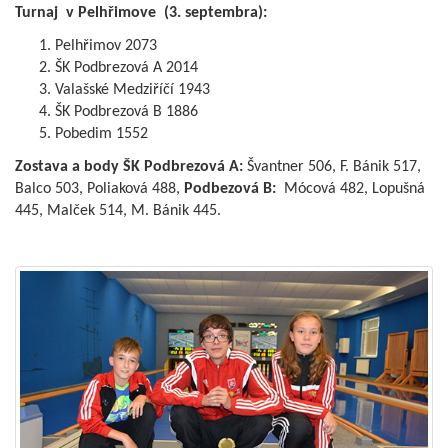
Turnaj v Pelhřimove (3. septembra):
Pelhřimov 2073
ŠK Podbrezová A 2014
Valašské Medziříčí 1943
ŠK Podbrezová B 1886
Pobedim 1552
Zostava a body ŠK Podbrezová A:
Švantner 506, F. Bánik 517,
Balco 503, Poliaková 488,
Podbezová B:
Mócová 482, Lopušná
445, Malček 514, M. Bánik 445.