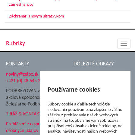
zamestnancov
Záchranári s novým ultrazvukom
Rubriky
Toggl
navig
KONTAKTY
DÔLEŽITÉ ODKAZY
noviny@zelpo.sk
Hrad Ľupča
+421 (0) 48 645 2711
Súkromná spojená škola ŽP
Nadácia Železiarne
Používame cookies
PODBREZOVAN vydáva
Podbrezová
akciová spoločnosť
Hutnícke múzeum
Železiarne Podbrezová
Súbory cookie a ďalšie technológie
ŽP Informatika s.r.o.
sledovania používame na zlepšenie vášho
TIRÁŽ & KONTAKT
ŠK Železiarne Podbrezová
zážitku z prehliadania našich webových
Tále a.s.
stránok, na to, aby sme vám zobrazovali
Prehlásenie o spracovaní
prispôsobený obsah a cielené reklamy, na
osobných údajov
analýzu návštevnosti našich webových