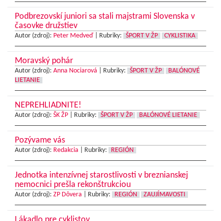
Podbrezovskí juniori sa stali majstrami Slovenska v
časovke družstiev
Autor (zdroj):
Peter Medveď
|
Rubriky:
ŠPORT V ŽP
CYKLISTIKA
Moravský pohár
Autor (zdroj):
Anna Nociarová
|
Rubriky:
ŠPORT V ŽP
BALÓNOVÉ
LIETANIE
NEPREHLIADNITE!
Autor (zdroj):
ŠK ŽP
|
Rubriky:
ŠPORT V ŽP
BALÓNOVÉ LIETANIE
Pozývame vás
Autor (zdroj):
Redakcia
|
Rubriky:
REGIÓN
Jednotka intenzívnej starostlivosti v breznianskej
nemocnici prešla rekonštrukciou
Autor (zdroj):
ZP Dôvera
|
Rubriky:
REGIÓN
ZAUJÍMAVOSTI
Lákadlo pre cyklistov