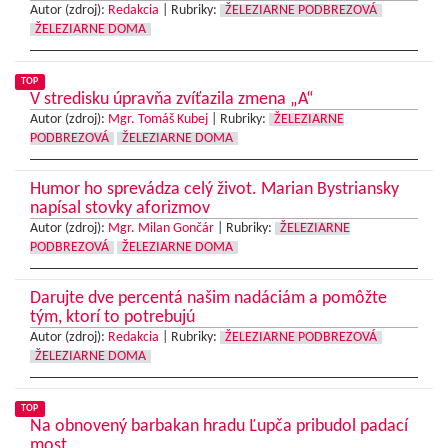
Autor (zdroj):
Redakcia
|
Rubriky:
ŽELEZIARNE PODBREZOVÁ
ŽELEZIARNE DOMA
TOP
V stredisku úpravňa zvíťazila zmena „A“
Autor (zdroj):
Mgr. Tomáš Kubej
|
Rubriky:
ŽELEZIARNE
PODBREZOVÁ
ŽELEZIARNE DOMA
Humor ho sprevádza celý život. Marian Bystriansky
napísal stovky aforizmov
Autor (zdroj):
Mgr. Milan Gončár
|
Rubriky:
ŽELEZIARNE
PODBREZOVÁ
ŽELEZIARNE DOMA
Darujte dve percentá našim nadáciám a pomôžte
tým, ktorí to potrebujú
Autor (zdroj):
Redakcia
|
Rubriky:
ŽELEZIARNE PODBREZOVÁ
ŽELEZIARNE DOMA
TOP
Na obnovený barbakan hradu Ľupča pribudol padací
most