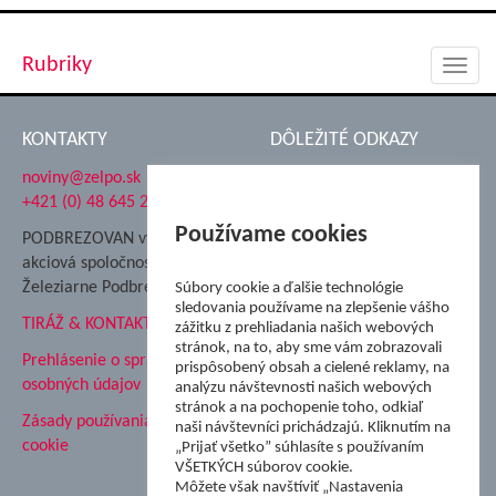
Rubriky
Toggl
navig
KONTAKTY
DÔLEŽITÉ ODKAZY
noviny@zelpo.sk
Hrad Ľupča
+421 (0) 48 645 2711
Súkromná spojená škola ŽP
Nadácia Železiarne
Používame cookies
PODBREZOVAN vydáva
Podbrezová
akciová spoločnosť
Hutnícke múzeum
Železiarne Podbrezová
Súbory cookie a ďalšie technológie
ŽP Informatika s.r.o.
sledovania používame na zlepšenie vášho
TIRÁŽ & KONTAKT
ŠK Železiarne Podbrezová
zážitku z prehliadania našich webových
stránok, na to, aby sme vám zobrazovali
Tále a.s.
Prehlásenie o spracovaní
prispôsobený obsah a cielené reklamy, na
osobných údajov
analýzu návštevnosti našich webových
stránok a na pochopenie toho, odkiaľ
Zásady používania súborov
naši návštevníci prichádzajú. Kliknutím na
cookie
„Prijať všetko” súhlasíte s používaním
VŠETKÝCH súborov cookie.
Môžete však navštíviť „Nastavenia