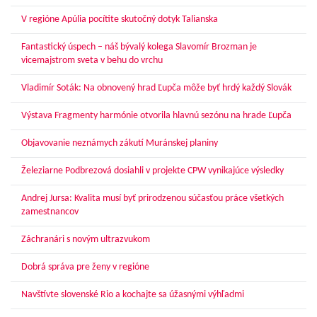
V regióne Apúlia pocítite skutočný dotyk Talianska
Fantastický úspech – náš bývalý kolega Slavomír Brozman je
vicemajstrom sveta v behu do vrchu
Vladimír Soták: Na obnovený hrad Ľupča môže byť hrdý každý Slovák
Výstava Fragmenty harmónie otvorila hlavnú sezónu na hrade Ľupča
Objavovanie neznámych zákutí Muránskej planiny
Železiarne Podbrezová dosiahli v projekte CPW vynikajúce výsledky
Andrej Jursa: Kvalita musí byť prirodzenou súčasťou práce všetkých
zamestnancov
Záchranári s novým ultrazvukom
Dobrá správa pre ženy v regióne
Navštívte slovenské Rio a kochajte sa úžasnými výhľadmi