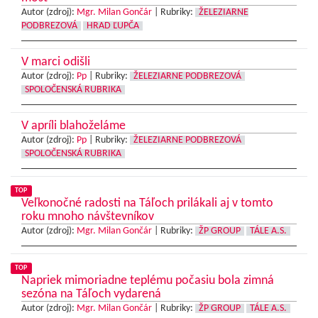
Autor (zdroj):
Mgr. Milan Gončár
|
Rubriky:
ŽELEZIARNE
PODBREZOVÁ
HRAD ĽUPČA
V marci odišli
Autor (zdroj):
Pp
|
Rubriky:
ŽELEZIARNE PODBREZOVÁ
SPOLOČENSKÁ RUBRIKA
V apríli blahoželáme
Autor (zdroj):
Pp
|
Rubriky:
ŽELEZIARNE PODBREZOVÁ
SPOLOČENSKÁ RUBRIKA
TOP
Veľkonočné radosti na Táľoch prilákali aj v tomto
roku mnoho návštevníkov
Autor (zdroj):
Mgr. Milan Gončár
|
Rubriky:
ŽP GROUP
TÁLE A.S.
TOP
Napriek mimoriadne teplému počasiu bola zimná
sezóna na Táľoch vydarená
Autor (zdroj):
Mgr. Milan Gončár
|
Rubriky:
ŽP GROUP
TÁLE A.S.