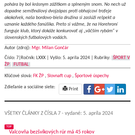
pohára by bol krásnym zážitkom a splneným snom. No nech už
dopadne semifinálový dvojzápas proti obhajcovi trofeje
akokoľvek, naša bordovo-biela družina si zaslúži rešpekt a
uznanie každého fanúšika. Preto si vážme, že na Horehroní
funguje klub, ktorý dokáže konkurovať aj „väčším rybám“ v
slovenských futbalových vodách.
Autor (zdroj):
Mgr. Milan Gončár
Číslo: 7|Ročník: LXXX | Vyšlo:
5. apríla 2024
|
Rubriky:
ŠPORT V
ŽP
FUTBAL
Kľúčové slová:
FK ŽP
,
Slovnaft cup
,
Športové úspechy
Zdieľanie a sociálne siete:
Print
VŠETKY ČLÁNKY Z ČÍSLA 7
- vydané: 5. apríla 2024
TOP
Valcovňa bezšvíkových rúr má 45 rokov