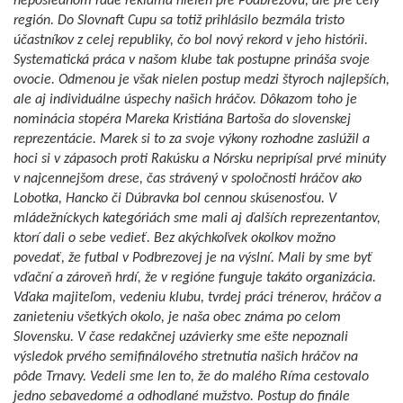
neposlednom rade reklama nielen pre Podbrezovú, ale pre celý
región. Do Slovnaft Cupu sa totiž prihlásilo bezmála tristo
účastníkov z celej republiky, čo bol nový rekord v jeho histórii.
Systematická práca v našom klube tak postupne prináša svoje
ovocie. Odmenou je však nielen postup medzi štyroch najlepších,
ale aj individuálne úspechy našich hráčov. Dôkazom toho je
nominácia stopéra Mareka Kristiána Bartoša do slovenskej
reprezentácie. Marek si to za svoje výkony rozhodne zaslúžil a
hoci si v zápasoch proti Rakúsku a Nórsku nepripísal prvé minúty
v najcennejšom drese, čas strávený v spoločnosti hráčov ako
Lobotka, Hancko či Dúbravka bol cennou skúsenosťou. V
mládežníckych kategóriách sme mali aj ďalších reprezentantov,
ktorí dali o sebe vedieť. Bez akýchkoľvek okolkov možno
povedať, že futbal v Podbrezovej je na výslní. Mali by sme byť
vďační a zároveň hrdí, že v regióne funguje takáto organizácia.
Vďaka majiteľom, vedeniu klubu, tvrdej práci trénerov, hráčov a
zanieteniu všetkých okolo, je naša obec známa po celom
Slovensku. V čase redakčnej uzávierky sme ešte nepoznali
výsledok prvého semifinálového stretnutia našich hráčov na
pôde Trnavy. Vedeli sme len to, že do malého Ríma cestovalo
jedno sebavedomé a odhodlané mužstvo. Postup do finále