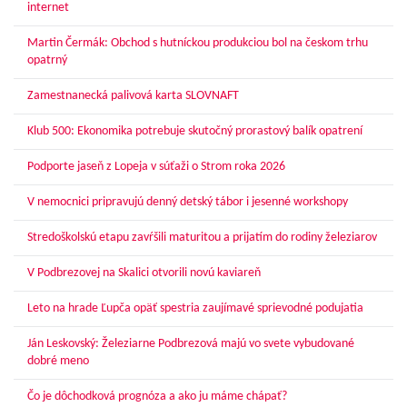
internet
Martin Čermák: Obchod s hutníckou produkciou bol na českom trhu
opatrný
Zamestnanecká palivová karta SLOVNAFT
Klub 500: Ekonomika potrebuje skutočný prorastový balík opatrení
Podporte jaseň z Lopeja v súťaži o Strom roka 2026
V nemocnici pripravujú denný detský tábor i jesenné workshopy
Stredoškolskú etapu zavŕšili maturitou a prijatím do rodiny železiarov
V Podbrezovej na Skalici otvorili novú kaviareň
Leto na hrade Ľupča opäť spestria zaujímavé sprievodné podujatia
Ján Leskovský: Železiarne Podbrezová majú vo svete vybudované
dobré meno
Čo je dôchodková prognóza a ako ju máme chápať?