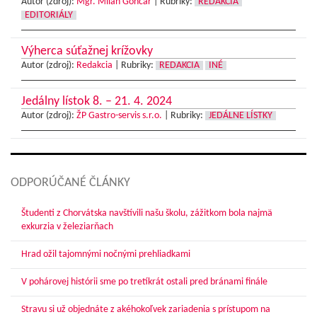
Autor (zdroj):
Mgr. Milan Gončár
|
Rubriky:
REDAKCIA
EDITORIÁLY
Výherca súťažnej krížovky
Autor (zdroj):
Redakcia
|
Rubriky:
REDAKCIA
INÉ
Jedálny lístok 8. – 21. 4. 2024
Autor (zdroj):
ŽP Gastro-servis s.r.o.
|
Rubriky:
JEDÁLNE LÍSTKY
ODPORÚČANÉ ČLÁNKY
Študenti z Chorvátska navštívili našu školu, zážitkom bola najmä
exkurzia v železiarňach
Hrad ožil tajomnými nočnými prehliadkami
V pohárovej histórii sme po tretíkrát ostali pred bránami finále
Stravu si už objednáte z akéhokoľvek zariadenia s prístupom na