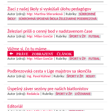
Žiaci z našej školy si vyskúšali úlohu pedagógov
Autor (zdroj):
Mgr. Martina Stieranková
|
Rubriky:
SÚKROMNÉ
ŠKOLY
SÚKROMNÁ SPOJENÁ ŠKOLA ŽELEZIARNE PODBREZOVÁ
Železiari prišli o cenný bod v nadstavenom čase
Autor (zdroj):
Mgr. Milan Gončár
|
Rubriky:
ŠPORT V ŽP
FUTBAL
Vážme si, čo tu máme…
PRÁVE ZOBRAZENÝ ČLÁNOK
Autor (zdroj):
Mgr. Milan Gončár
|
Rubriky:
ŠPORT V ŽP
FUTBAL
Podbrezovská cesta v Lige majstrov sa skončila
Autor (zdroj):
Ing. Pavol Kühnel
|
Rubriky:
ŠPORT V ŽP
KOLKY
Úspešný záver sezóny pre našich biatlonistov
Autor (zdroj):
Redakcia
|
Rubriky:
ŠPORT V ŽP
LYŽOVANIE
Editoriál