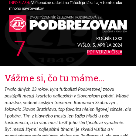
INFO FLASH:
Veľkonočné radosti na Táľoch prilákali aj v tomto roku
mnoho návštevníkov
7
ROČNÍK LXXX
VYŠLO:
5. APRÍLA 2024
PDF VERZIA ČÍSLA
Vážme si, čo tu máme…
Trvalo dlhých 23 rokov, kým futbalisti Podbrezovej znovu
postúpili medzi kvarteto najlepších v Slovenskom pohári. Mladé
mužstvo, vedené českým trénerom Romanom Skuhravým,
šokovalo Slovan Bratislava, top favorita nielen ligovej súťaže, ale
i pohára. Tím z hlavného mesta len ťažko hľadá u nás
konkurenciu, o to viac musí tešiť jeho štvrťfinálové vyradenie.
Byť medzi štyrmi najlepšími tímami je skvelá vizitka a v