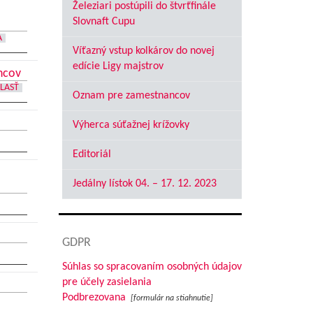
Železiari postúpili do štvrťfinále
Slovnaft Cupu
A
Víťazný vstup kolkárov do novej
edície Ligy majstrov
ncov
LASŤ
Oznam pre zamestnancov
Výherca súťažnej krížovky
Editoriál
Jedálny lístok 04. – 17. 12. 2023
GDPR
Súhlas so spracovaním osobných údajov
pre účely zasielania
Podbrezovana
[formulár na stiahnutie]