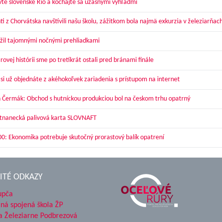
vte slovenské Rio a kochajte sa úžasnými výhľadmi
ti z Chorvátska navštívili našu školu, zážitkom bola najmä exkurzia v železiarňac
žil tajomnými nočnými prehliadkami
ovej histórii sme po tretíkrát ostali pred bránami finále
 si už objednáte z akéhokoľvek zariadenia s prístupom na internet
 Čermák: Obchod s hutníckou produkciou bol na českom trhu opatrný
nanecká palivová karta SLOVNAFT
00: Ekonomika potrebuje skutočný prorastový balík opatrení
ITÉ ODKAZY
upča
ná spojená škola ŽP
a Železiarne Podbrezová