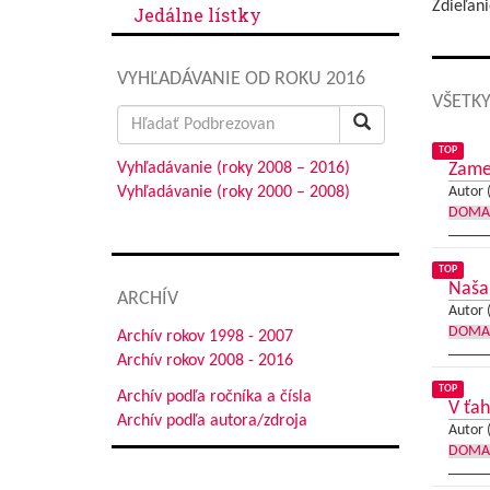
Zdieľani
Jedálne lístky
VYHĽADÁVANIE OD ROKU 2016
VŠETKY
Search
for:
TOP
Vyhľadávanie (roky 2008 – 2016)
Zames
Vyhľadávanie (roky 2000 – 2008)
Autor 
DOMA
TOP
Naša 
ARCHÍV
Autor 
DOMA
Archív rokov 1998 - 2007
Archív rokov 2008 - 2016
TOP
Archív podľa ročníka a čísla
V ťah
Archív podľa autora/zdroja
Autor 
DOMA