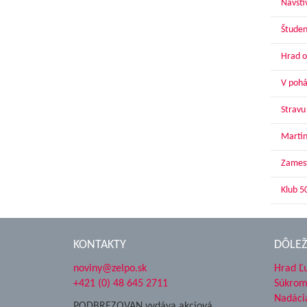
Navští
Študen
Hrad o
V pohár
Stravu
Martin
Zamest
Klub 5
KONTAKTY
DÔLEŽ
noviny@zelpo.sk
Hrad Ľ
+421 (0) 48 645 2711
Súkrom
Nadáci
PODBREZOVAN vydáva akciová