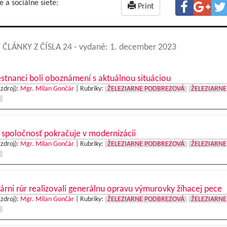
e a sociálne siete:
Print
 ČLÁNKY Z ČÍSLA 24
- vydané: 1. december 2023
tnanci boli oboznámení s aktuálnou situáciou
(zdroj):
Mgr. Milan Gončár
|
Rubriky:
ŽELEZIARNE PODBREZOVÁ
ŽELEZIARNE
spoločnosť pokračuje v modernizácii
(zdroj):
Mgr. Milan Gončár
|
Rubriky:
ŽELEZIARNE PODBREZOVÁ
ŽELEZIARNE
árni rúr realizovali generálnu opravu výmurovky žíhacej pece
(zdroj):
Mgr. Milan Gončár
|
Rubriky:
ŽELEZIARNE PODBREZOVÁ
ŽELEZIARNE