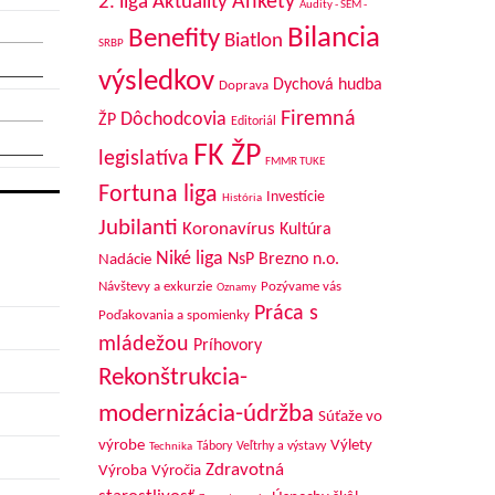
Aktuality
Ankety
2. liga
Audity - SEM -
Bilancia
Benefity
Biatlon
SRBP
výsledkov
Dychová hudba
Doprava
Firemná
Dôchodcovia
ŽP
Editoriál
FK ŽP
legislatíva
FMMR TUKE
Fortuna liga
Investície
História
Jubilanti
Koronavírus
Kultúra
Niké liga
NsP Brezno n.o.
Nadácie
Návštevy a exkurzie
Pozývame vás
Oznamy
Práca s
Poďakovania a spomienky
mládežou
Príhovory
Rekonštrukcia-
modernizácia-údržba
Súťaže vo
výrobe
Výlety
Tábory
Veľtrhy a výstavy
Technika
Zdravotná
Výroba
Výročia