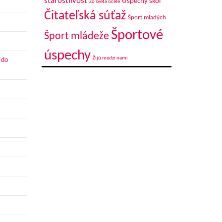
starostlivosť
Úspechy škôl
Zo sveta ocele
Čitateľská súťaž
Šport mladých
Športové
Šport mládeže
úspechy
Žijú medzi nami
 do