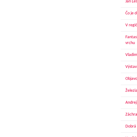
Ján Le
Čo je 
V regi
Fantas
vrchu
Vladim
Výstav
Objavo
Železi
Andrej
Záchra
Dobrá 