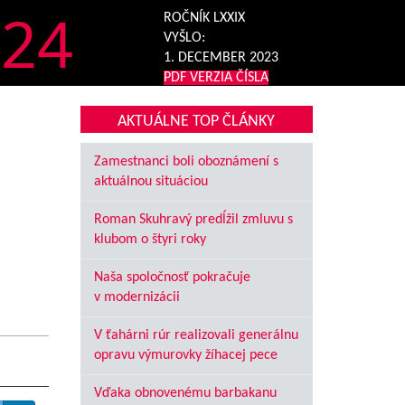
24
ROČNÍK LXXIX
VYŠLO:
1. DECEMBER 2023
PDF VERZIA ČÍSLA
AKTUÁLNE TOP ČLÁNKY
Zamestnanci boli oboznámení s
aktuálnou situáciou
Roman Skuhravý predĺžil zmluvu s
klubom o štyri roky
Naša spoločnosť pokračuje
v modernizácii
V ťahárni rúr realizovali generálnu
opravu výmurovky žíhacej pece
Vďaka obnovenému barbakanu