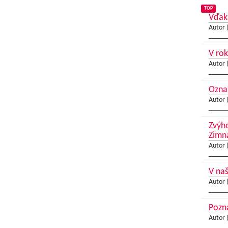
TOP
Vďak
Autor 
V ro
Autor 
Ozna
Autor 
Zvýho
Zimn
Autor 
V naš
Autor 
Pozna
Autor 