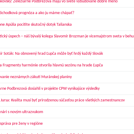
skovský: Železiarne Podbrezová majú vo svete vybudované dobré meno
dôchodková prognóza a ako ju máme chápať?
óne Apúlia pocítite skutočný dotyk Talianska
tický úspech – náš bývalý kolega Slavomír Brozman je vicemajstrom sveta v behu
ír Soták: Na obnovený hrad Ľupča môže byť hrdý každý Slovák
a Fragmenty harmónie otvorila hlavnú sezónu na hrade Ľupča
vanie neznámych zákutí Muránskej planiny
arne Podbrezová dosiahli v projekte CPW vynikajúce výsledky
 Jursa: Kvalita musí byť prirodzenou súčasťou práce všetkých zamestnancov
nári s novým ultrazvukom
správa pre ženy v regióne