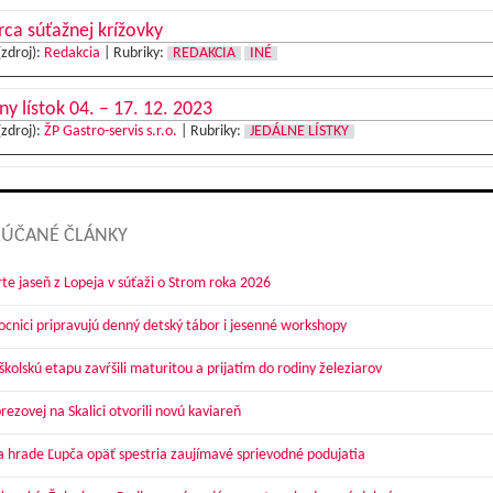
ca súťažnej krížovky
(zdroj):
Redakcia
|
Rubriky:
REDAKCIA
INÉ
ny lístok 04. – 17. 12. 2023
(zdroj):
ŽP Gastro-servis s.r.o.
|
Rubriky:
JEDÁLNE LÍSTKY
ÚČANÉ ČLÁNKY
te jaseň z Lopeja v súťaži o Strom roka 2026
cnici pripravujú denný detský tábor i jesenné workshopy
kolskú etapu zavŕšili maturitou a prijatím do rodiny železiarov
ezovej na Skalici otvorili novú kaviareň
a hrade Ľupča opäť spestria zaujímavé sprievodné podujatia