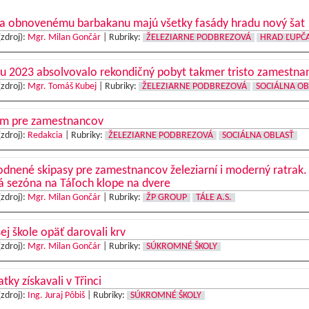
a obnovenému barbakanu majú všetky fasády hradu nový šat
(zdroj):
Mgr. Milan Gončár
|
Rubriky:
ŽELEZIARNE PODBREZOVÁ
HRAD ĽUPČ
ku 2023 absolvovalo rekondičný pobyt takmer tristo zamestna
(zdroj):
Mgr. Tomáš Kubej
|
Rubriky:
ŽELEZIARNE PODBREZOVÁ
SOCIÁLNA OB
m pre zamestnancov
(zdroj):
Redakcia
|
Rubriky:
ŽELEZIARNE PODBREZOVÁ
SOCIÁLNA OBLASŤ
dnené skipasy pre zamestnancov železiarní i moderný ratrak.
á sezóna na Táľoch klope na dvere
(zdroj):
Mgr. Milan Gončár
|
Rubriky:
ŽP GROUP
TÁLE A.S.
ej škole opäť darovali krv
(zdroj):
Mgr. Milan Gončár
|
Rubriky:
SÚKROMNÉ ŠKOLY
tky získavali v Třinci
(zdroj):
Ing. Juraj Pôbiš
|
Rubriky:
SÚKROMNÉ ŠKOLY