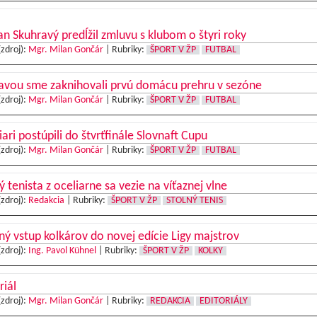
 Skuhravý predĺžil zmluvu s klubom o štyri roky
(zdroj):
Mgr. Milan Gončár
|
Rubriky:
ŠPORT V ŽP
FUTBAL
avou sme zaknihovali prvú domácu prehru v sezóne
(zdroj):
Mgr. Milan Gončár
|
Rubriky:
ŠPORT V ŽP
FUTBAL
iari postúpili do štvrťfinále Slovnaft Cupu
(zdroj):
Mgr. Milan Gončár
|
Rubriky:
ŠPORT V ŽP
FUTBAL
ý tenista z oceliarne sa vezie na víťaznej vlne
(zdroj):
Redakcia
|
Rubriky:
ŠPORT V ŽP
STOLNÝ TENIS
ný vstup kolkárov do novej edície Ligy majstrov
(zdroj):
Ing. Pavol Kühnel
|
Rubriky:
ŠPORT V ŽP
KOLKY
riál
(zdroj):
Mgr. Milan Gončár
|
Rubriky:
REDAKCIA
EDITORIÁLY