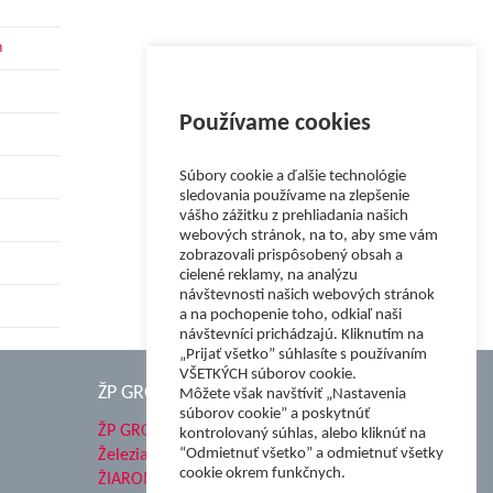
h
Používame cookies
Súbory cookie a ďalšie technológie
sledovania používame na zlepšenie
vášho zážitku z prehliadania našich
webových stránok, na to, aby sme vám
zobrazovali prispôsobený obsah a
cielené reklamy, na analýzu
návštevnosti našich webových stránok
a na pochopenie toho, odkiaľ naši
návštevníci prichádzajú. Kliknutím na
„Prijať všetko” súhlasíte s používaním
VŠETKÝCH súborov cookie.
ŽP GROUP
Môžete však navštíviť „Nastavenia
súborov cookie” a poskytnúť
ŽP GROUP
kontrolovaný súhlas, alebo kliknúť na
“Odmietnuť všetko” a odmietnuť všetky
Železiarne Podbrezová a.s.
cookie okrem funkčnych.
ŽIAROMAT a.s.