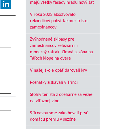
majú všetky fasády hradu nový šat
V roku 2023 absolvovalo
rekondičný pobyt takmer tristo
zamestnancov
Zvýhodnené skipasy pre
zamestnancov železiarní i
moderný ratrak. Zimná sezóna na
Táľoch klope na dvere
V našej škole opäť darovali krv
Poznatky získavali v Třinci
Stolný tenista z oceliarne sa vezie
na víťaznej vlne
S Trnavou sme zaknihovali prvú
domácu prehru v sezóne