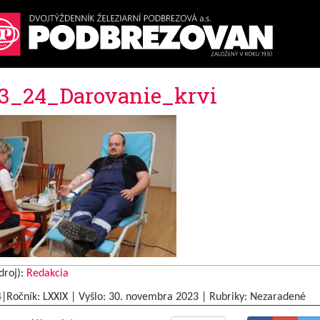
3_24_Darovanie_krvi
droj):
Redakcia
4|Ročník: LXXIX | Vyšlo:
30. novembra 2023
|
Rubriky: Nezaradené