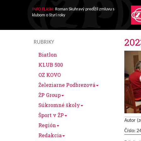
INFO FLASH:
Roman Skuhravý predĺžil zmluvu s
klubom o štyri roky
202
RUBRIKY
Biatlon
KLUB 500
OZ KOVO
Železiarne Podbrezová
ŽP Group
Súkromné školy
Šport v ŽP
Autor (z
Región
Číslo: 2
Redakcia