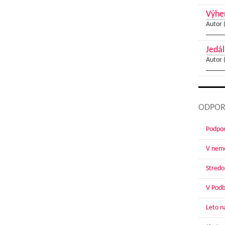
Výher
Autor 
Jedál
Autor 
ODPOR
Podpor
V nemo
Stredoš
V Podbr
Leto n