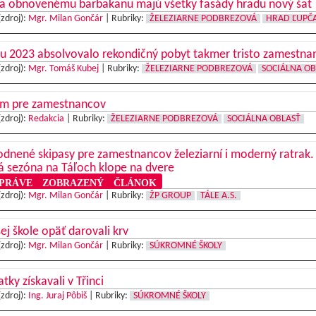
a obnovenému barbakanu majú všetky fasády hradu nový šat
(zdroj):
Mgr. Milan Gončár
|
Rubriky:
ŽELEZIARNE PODBREZOVÁ
HRAD ĽUPČ
ku 2023 absolvovalo rekondičný pobyt takmer tristo zamestna
(zdroj):
Mgr. Tomáš Kubej
|
Rubriky:
ŽELEZIARNE PODBREZOVÁ
SOCIÁLNA OB
m pre zamestnancov
(zdroj):
Redakcia
|
Rubriky:
ŽELEZIARNE PODBREZOVÁ
SOCIÁLNA OBLASŤ
dnené skipasy pre zamestnancov železiarní i moderný ratrak.
á sezóna na Táľoch klope na dvere
RÁVE ZOBRAZENÝ ČLÁNOK
(zdroj):
Mgr. Milan Gončár
|
Rubriky:
ŽP GROUP
TÁLE A.S.
ej škole opäť darovali krv
(zdroj):
Mgr. Milan Gončár
|
Rubriky:
SÚKROMNÉ ŠKOLY
tky získavali v Třinci
(zdroj):
Ing. Juraj Pôbiš
|
Rubriky:
SÚKROMNÉ ŠKOLY