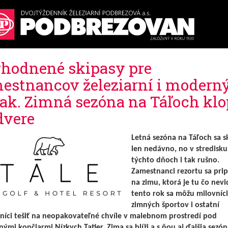
hodnené skipasy pre
estnancov železiarní i modern
rak. Zimná sezóna na Táľoch klo
dvere
Letná sezóna na Táľoch sa s
len nedávno, no v stredisku 
týchto dňoch i tak rušno.
Zamestnanci rezortu sa pri
na zimu, ktorá je tu čo nevid
tento rok sa môžu milovníci
zimných športov i ostatní
níci tešiť na neopakovateľné chvíle v malebnom prostredí pod
ými končiarmi Nízkych Tatier. Zima sa blíži a s ňou aj ďalšia sezón