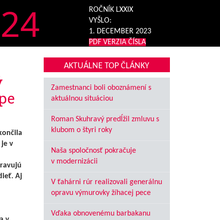
24
ROČNÍK LXXIX
VYŠLO:
1. DECEMBER 2023
PDF VERZIA ČÍSLA
AKTUÁLNE TOP ČLÁNKY
ý
Zamestnanci boli oboznámení s
pe
aktuálnou situáciou
Roman Skuhravý predĺžil zmluvu s
klubom o štyri roky
končila
je v
Naša spoločnosť pokračuje
v modernizácii
pravujú
ieť. Aj
V ťahárni rúr realizovali generálnu
opravu výmurovky žíhacej pece
Vďaka obnovenému barbakanu
a v