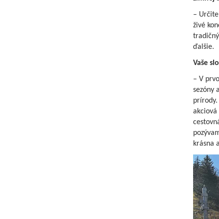
– Určite
živé kon
tradičn
ďalšie.
Vaše sl
– V prv
sezóny 
prírody
akciová
cestovn
pozývam
krásna a