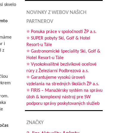
si skvelo
NOVINKY Z WEBOV NAŠICH
omto
PARTNEROV
⭐ Ponuka práce v spoločnosti ŽP a.s.
o máme
⭐ SUPER pobyty Ski, Golf & Hotel
r i
Resort-u Tále
i z
⭐ Gastronomické špeciality Ski, Golf &
Hotel Resort-u Tále
⭐ Vysokokvalitné bezšvíkové oceľové
rúry z Železiarní Podbrezová a.s.
čšou
⭐ Garantujeme vysokú úroveň
 Okrem
vzdelania na stredných školách ŽP a.s.
⭐ FIRIS – Manažérsky systém na správu
erom.
úloh & komplexný nástroj pre SW
aka
podporu správy poskytovaných služieb
je
ZNAČKY
očas