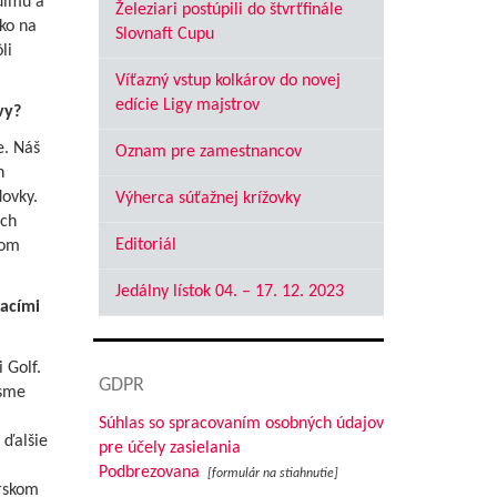
dimu a
Železiari postúpili do štvrťfinále
sko na
Slovnaft Cupu
li
Víťazný vstup kolkárov do novej
edície Ligy majstrov
vy?
e. Náš
Oznam pre zamestnancov
h
dovky.
Výherca súťažnej krížovky
ých
Editoriál
com
Jedálny lístok 04. – 17. 12. 2023
vacími
 Golf.
GDPR
 sme
Súhlas so spracovaním osobných údajov
 ďalšie
pre účely zasielania
Podbrezovana
[formulár na stiahnutie]
arskom