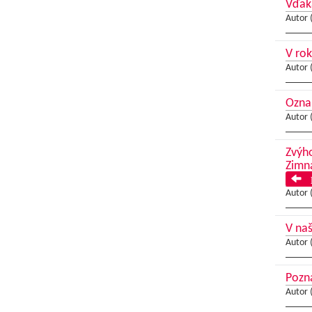
Vďak
Autor 
V ro
Autor 
Ozna
Autor 
Zvýho
Zimn
P
Autor 
V naš
Autor 
Pozna
Autor 