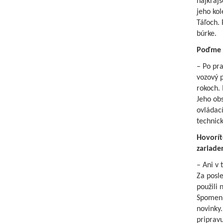
najkrajš
jeho kol
Táľoch. 
búrke.
Poďme u
– Po pra
vozový p
rokoch. 
Jeho ob
ovládací
technic
Hovorít
zariade
– Ani v
Za posl
použili 
Spomenie
novinky.
pripravu