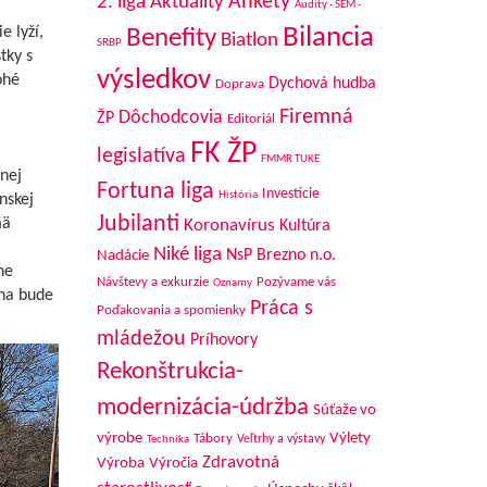
Aktuality
Ankety
2. liga
Audity - SEM -
Bilancia
 lyží,
Benefity
Biatlon
SRBP
tky s
výsledkov
ohé
Dychová hudba
Doprava
Firemná
Dôchodcovia
ŽP
Editoriál
FK ŽP
legislatíva
FMMR TUKE
nej
Fortuna liga
Investície
História
nskej
Jubilanti
mä
Koronavírus
Kultúra
Niké liga
NsP Brezno n.o.
Nadácie
ne
Návštevy a exkurzie
Pozývame vás
Oznamy
óna bude
Práca s
Poďakovania a spomienky
mládežou
Príhovory
Rekonštrukcia-
modernizácia-údržba
Súťaže vo
výrobe
Výlety
Tábory
Veľtrhy a výstavy
Technika
Zdravotná
Výroba
Výročia