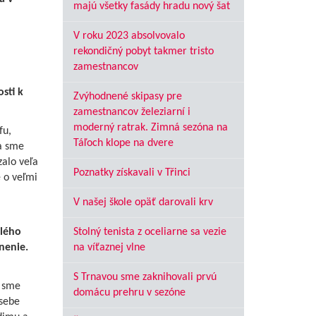
majú všetky fasády hradu nový šat
V roku 2023 absolvovalo
rekondičný pobyt takmer tristo
zamestnancov
sti k
Zvýhodnené skipasy pre
zamestnancov železiarní i
moderný ratrak. Zimná sezóna na
fu,
Táľoch klope na dvere
ka sme
zalo veľa
Poznatky získavali v Třinci
e o veľmi
V našej škole opäť darovali krv
elého
Stolný tenista z oceliarne sa vezie
enenie.
na víťaznej vlne
S Trnavou sme zaknihovali prvú
k sme
domácu prehru v sezóne
 sebe