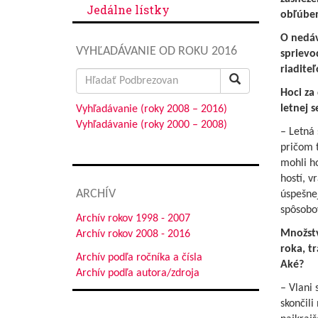
Jedálne lístky
obľúben
O nedáv
VYHĽADÁVANIE OD ROKU 2016
sprievo
riadite
Search
for:
Hoci za
letnej 
Vyhľadávanie (roky 2008 – 2016)
Vyhľadávanie (roky 2000 – 2008)
– Letná 
pričom t
mohli ho
hostí, v
ARCHÍV
úspešne
spôsobo
Archív rokov 1998 - 2007
Množstv
Archív rokov 2008 - 2016
roka, tr
Archív podľa ročníka a čísla
Aké?
Archív podľa autora/zdroja
– Vlani 
skončili