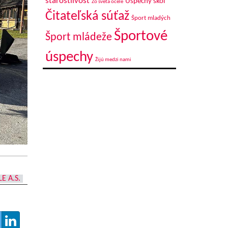
starostlivosť
Úspechy škôl
Zo sveta ocele
Čitateľská súťaž
Šport mladých
Športové
Šport mládeže
úspechy
Žijú medzi nami
LE A.S.