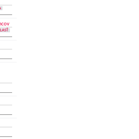
A
ncov
LASŤ