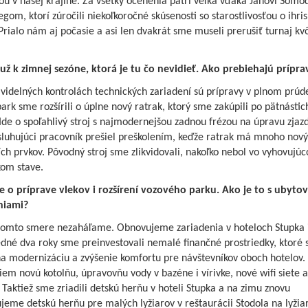
ou v našej krajine. Za všetky ocenenia patrí veľká vďaka Jánovi Šomo
egom, ktorí zúročili niekoľkoročné skúsenosti so starostlivosťou o ihri
Prialo nám aj počasie a asi len dvakrát sme museli prerušiť turnaj kvô
ž k zimnej sezóne, ktorá je tu čo nevidieť. Ako prebiehajú prípra
videlných kontrolách technických zariadení sú prípravy v plnom prúd
ark sme rozšírili o úplne nový ratrak, ktorý sme zakúpili po pätnástic
Ide o spoľahlivý stroj s najmodernejšou zadnou frézou na úpravu zjaz
sluhujúci pracovník prešiel preškolením, keďže ratrak má mnoho nov
ch prvkov. Pôvodný stroj sme zlikvidovali, nakoľko nebol vo vyhovujú
kom stave.
e o príprave vlekov i rozšírení vozového parku. Ako je to s ubyto
niami?
 tomto smere nezaháľame. Obnovujeme zariadenia v hoteloch Stupka i
edné dva roky sme preinvestovali nemalé finančné prostriedky, ktoré
na modernizáciu a zvýšenie komfortu pre návštevníkov oboch hotelov.
m novú kotolňu, úpravovňu vody v bazéne i vírivke, nové wifi siete a
 Taktiež sme zriadili detskú herňu v hoteli Stupka a na zimu znovu
jeme detskú herňu pre malých lyžiarov v reštaurácii Stodola na lyži