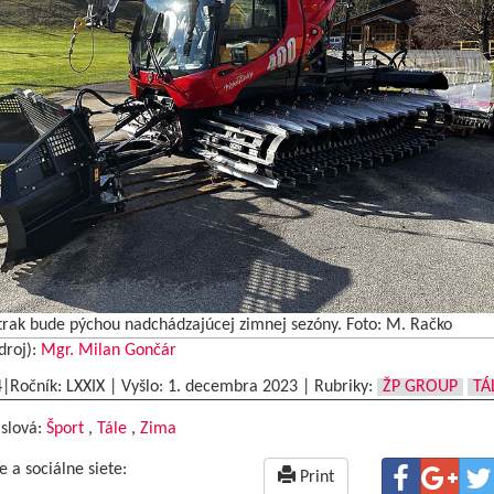
trak bude pýchou nadchádzajúcej zimnej sezóny. Foto: M. Račko
droj):
Mgr. Milan Gončár
4|Ročník: LXXIX | Vyšlo:
1. decembra 2023
|
Rubriky:
ŽP GROUP
TÁ
 slová:
Šport
,
Tále
,
Zima
e a sociálne siete:
Print