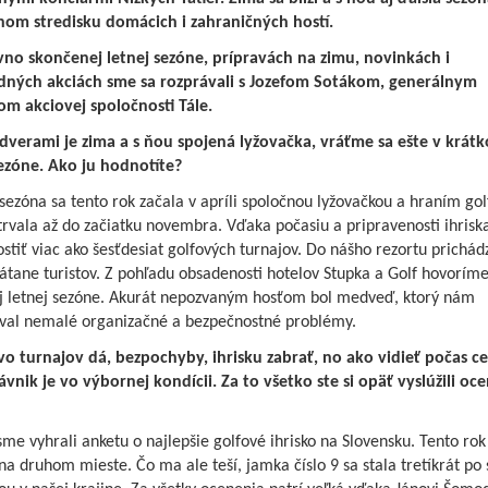
om stredisku domácich i zahraničných hostí.
no skončenej letnej sezóne, prípravách na zimu, novinkách i
dných akciách sme sa rozprávali s Jozefom Sotákom, generálnym
ľom akciovej spoločnosti Tále.
 dverami je zima a s ňou spojená lyžovačka, vráťme sa ešte v krátko
sezóne. Ako ju hodnotíte?
sezóna sa tento rok začala v apríli spoločnou lyžovačkou a hraním gol
rvala až do začiatku novembra. Vďaka počasiu a pripravenosti ihris
stiť viac ako šesťdesiat golfových turnajov. Do nášho rezortu prichád
rátane turistov. Z pohľadu obsadenosti hotelov Stupka a Golf hovorím
j letnej sezóne. Akurát nepozvaným hosťom bol medveď, ktorý nám
val nemalé organizačné a bezpečnostné problémy.
o turnajov dá, bezpochyby, ihrisku zabrať, no ako vidieť počas c
ávnik je vo výbornej kondícii. Za to všetko ste si opäť vyslúžili oc
sme vyhrali anketu o najlepšie golfové ihrisko na Slovensku. Tento ro
 na druhom mieste. Čo ma ale teší, jamka číslo 9 sa stala tretíkrát po