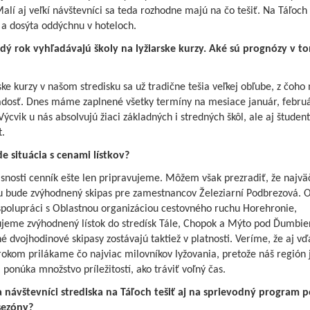
alí aj veľkí návštevníci sa teda rozhodne majú na čo tešiť. Na Táľoch 
 a dosýta oddýchnu v hoteloch.
ždý rok vyhľadávajú školy na lyžiarske kurzy. Aké sú prognózy v t
ske kurzy v našom stredisku sa už tradične tešia veľkej obľube, z čoh
radosť. Dnes máme zaplnené všetky termíny na mesiace január, februá
ýcvik u nás absolvujú žiaci základných i stredných škôl, ale aj študent
t.
e situácia s cenami lístkov?
snosti cenník ešte len pripravujeme. Môžem však prezradiť, že najvä
u bude zvýhodnený skipas pre zamestnancov Železiarní Podbrezová.
 spolupráci s Oblastnou organizáciou cestovného ruchu Horehronie,
ujeme zvýhodnený lístok do stredísk Tále, Chopok a Mýto pod Ďumbi
 dvojhodinové skipasy zostávajú taktiež v platnosti. Veríme, že aj vď
okom prilákame čo najviac milovníkov lyžovania, pretože náš región 
 ponúka množstvo príležitostí, ako tráviť voľný čas.
 návštevníci strediska na Táľoch tešiť aj na sprievodný program p
sezóny?