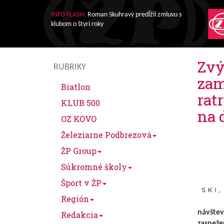
INFO FLASH:
Roman Skuhravý predĺžil zmluvu s
klubom o štyri roky
Zvý
RUBRIKY
zam
Biatlon
rat
KLUB 500
na 
OZ KOVO
Železiarne Podbrezová
ŽP Group
Súkromné školy
Šport v ŽP
Región
návštev
Redakcia
zasnežen