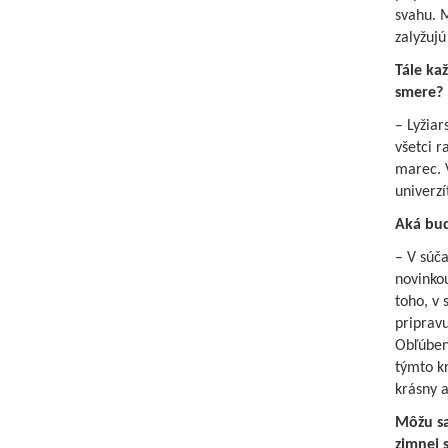
svahu. M
zalyžujú
Tále ka
smere?
– Lyžiar
všetci 
marec. V
univerzí
Aká bud
– V súča
novinko
toho, v
priprav
Obľúbené
týmto kr
krásny a
Môžu sa
zimnej 