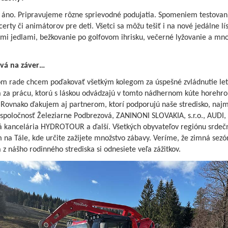
 áno. Pripravujeme rôzne sprievodné podujatia. Spomeniem testovanie
certy či animátorov pre deti. Všetci sa môžu tešiť i na nové jedálne lís
ými jedlami, bežkovanie po golfovom ihrisku, večerné lyžovanie a mn
ová na záver…
om rade chcem poďakovať všetkým kolegom za úspešné zvládnutie let
a za prácu, ktorú s láskou odvádzajú v tomto nádhernom kúte horehro
. Rovnako ďakujem aj partnerom, ktorí podporujú naše stredisko, naj
 spoločnosť Železiarne Podbrezová, ZANINONI SLOVAKIA, s.r.o., AUDI,
á kancelária HYDROTOUR a ďalší. Všetkých obyvateľov regiónu srdeč
 na Tále, kde určite zažijete množstvo zábavy. Veríme, že zimná sez
 z nášho rodinného strediska si odnesiete veľa zážitkov.