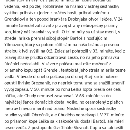
futbalistov Trnavy. Už v piatej minúte sa hostia dostali do
vedenia, keď po zlej rozohrávke na hranici vlastnej šestnástky
vystihol prihrávku jeden z hráčov hostí, prihral voľnému
Grendelovi a ten popod brankára Drobnjaka otvoril skóre. V 24.
minúte Grendel zahrával z pravej strany nebezpečný priamy
kop, ktorý náš brankár vyrazil. O tri minúty sa už stav menil, v
strede ihriska prehral súboj stopér Bartoš s hosťujúcim
Yilmazom, ktorý sa potom rútil sám na našu bránu a presnou
strelou k tyči zvýšil na 0:2. Železiari pohrozili v 33. minúte, keď z
pravej strany prudko odcentroval Leško, no na jeho prihrávku
útočníci nedosiahli. V závere polčasu mal ešte možnosť z
priameho kopu opäť Grendel, tentokrát jeho strela mierila tesne
vedľa. V úvode druhého polčasu po druhej žltej karte nútene
opustil ihrisko Breznanik, no napriek tomu sme sa snažili zmeniť
vývoj zápasu. V 50. minúte po rohu Leška lopta prešla cez celú
päťku, ale Chudý nemusel zasahovať. V 68. minúte sa do
najväčšej šance domácich dostal Voško, no osamotený z piatich
metrov hlavou mieril nad bránu. Následne spoza šestnástky
prudko vypálil Obročník, ale Chudého neprekvapil. V 77. minúte
po priamom kope Leška sa k zakončeniu dostal Bartoš, ale mieril
tesne vedľa. Z postupu do štvrťfinále Slovnaft Cup-u sa tak tešili