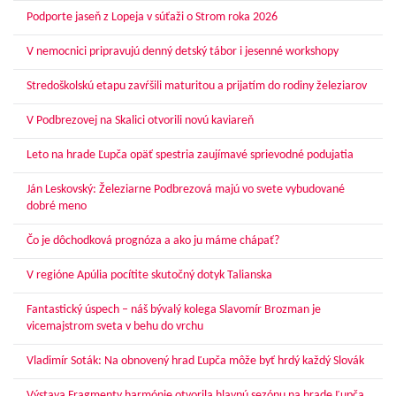
Podporte jaseň z Lopeja v súťaži o Strom roka 2026
V nemocnici pripravujú denný detský tábor i jesenné workshopy
Stredoškolskú etapu zavŕšili maturitou a prijatím do rodiny železiarov
V Podbrezovej na Skalici otvorili novú kaviareň
Leto na hrade Ľupča opäť spestria zaujímavé sprievodné podujatia
Ján Leskovský: Železiarne Podbrezová majú vo svete vybudované
dobré meno
Čo je dôchodková prognóza a ako ju máme chápať?
V regióne Apúlia pocítite skutočný dotyk Talianska
Fantastický úspech – náš bývalý kolega Slavomír Brozman je
vicemajstrom sveta v behu do vrchu
Vladimír Soták: Na obnovený hrad Ľupča môže byť hrdý každý Slovák
Výstava Fragmenty harmónie otvorila hlavnú sezónu na hrade Ľupča