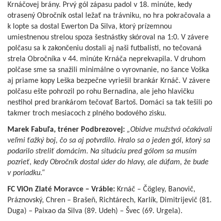
Krnáčovej brány. Prvý gól zápasu padol v 18. minúte, kedy
otrasený Obročník ostal ležať na trávniku, no hra pokračovala a
k lopte sa dostal Ewerton Da Silva, ktorý prízemnou
umiestnenou strelou spoza šestnástky skóroval na 1:0. V závere
polčasu sa k zakončeniu dostali aj naši futbalisti, no tečovaná
strela Obročníka v 44. minúte Krnáča neprekvapila. V druhom
polčase sme sa snažili minimálne o vyrovnanie, no šance Voška
aj priame kopy Leška bezpečne vyriešil brankár Krnáč. V závere
polčasu ešte pohrozil po rohu Bernadina, ale jeho hlavičku
nestihol pred brankárom tečovať Bartoš. Domáci sa tak tešili po
takmer troch mesiacoch z plného bodového zisku.
Marek Fabuľa, tréner Podbrezovej:
„Obidve mužstvá očakávali
veľmi ťažký boj, čo sa aj potvrdilo. Hralo sa o jeden gól, ktorý sa
podarilo streliť domácim. Na situáciu pred gólom sa musím
pozrieť, kedy Obročník dostal úder do hlavy, ale dúfam, že bude
v poriadku.“
FC ViOn Zlaté Moravce – Vráble:
Krnáč – Čögley, Banovič,
Práznovský, Chren – Brašeň, Richtárech, Karlík, Dimitrijevič (81.
Duga) – Paixao da Silva (89. Udeh) – Švec (69. Urgela).