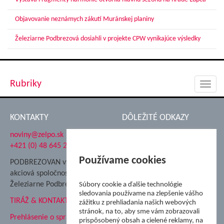
Objavovanie neznámych zákutí Muránskej planiny
Železiarne Podbrezová dosiahli v projekte CPW vynikajúce výsledky
Rubriky
Toggl
navig
KONTAKTY
DÔLEŽITÉ ODKAZY
noviny@zelpo.sk
Hrad Ľupča
+421 (0) 48 645 2711
Súkromná spojená škola ŽP
Nadácia Železiarne
Používame cookies
PODBREZOVAN vydáva
Podbrezová
akciová spoločnosť
Hutnícke múzeum
Železiarne Podbrezová
Súbory cookie a ďalšie technológie
ŽP Informatika s.r.o.
sledovania používame na zlepšenie vášho
TIRÁŽ & KONTAKT
ŠK Železiarne Podbrezová
zážitku z prehliadania našich webových
stránok, na to, aby sme vám zobrazovali
Tále a.s.
Prehlásenie o spracovaní
prispôsobený obsah a cielené reklamy, na