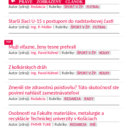
PRÁVE ZOBRAZENÝ ČLÁNOK
Autor (zdroj):
Redakcia
|
Rubriky:
ŠPORT V ŽP
FUTBAL
Starší žiaci U-15 s postupom do nadstavbovej časti
Autor (zdroj):
Ing. P. Müller
|
Rubriky:
ŠPORT V ŽP
FUTBAL
TOP
Muži víťazne, ženy tesne prehrali
Autor (zdroj):
Ing. Pavol Kühnel
|
Rubriky:
ŠPORT V ŽP
KOLKY
Z kolkárskych dráh
Autor (zdroj):
Ing. Pavol Kühnel
|
Rubriky:
ŠPORT V ŽP
KOLKY
Zmenili ste zdravotnú poisťovňu? Túto skutočnosť ste
povinní nahlásiť zamestnávateľovi
Autor (zdroj):
Redakcia
|
Rubriky:
REDAKCIA
RADY
Osobnosti na Fakulte materiálov, metalurgie a
recyklácie Technickej univerzity v Košiciach
Autor (zdroj):
FMMR TUKE
|
Rubriky:
REDAKCIA
INÉ