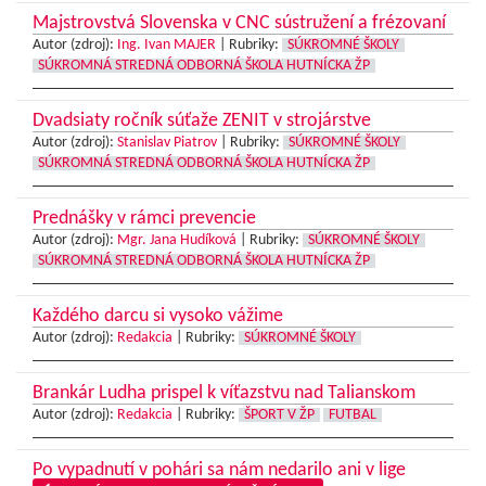
Majstrovstvá Slovenska v CNC sústružení a frézovaní
Autor (zdroj):
Ing. Ivan MAJER
|
Rubriky:
SÚKROMNÉ ŠKOLY
SÚKROMNÁ STREDNÁ ODBORNÁ ŠKOLA HUTNÍCKA ŽP
Dvadsiaty ročník súťaže ZENIT v strojárstve
Autor (zdroj):
Stanislav Piatrov
|
Rubriky:
SÚKROMNÉ ŠKOLY
SÚKROMNÁ STREDNÁ ODBORNÁ ŠKOLA HUTNÍCKA ŽP
Prednášky v rámci prevencie
Autor (zdroj):
Mgr. Jana Hudíková
|
Rubriky:
SÚKROMNÉ ŠKOLY
SÚKROMNÁ STREDNÁ ODBORNÁ ŠKOLA HUTNÍCKA ŽP
Každého darcu si vysoko vážime
Autor (zdroj):
Redakcia
|
Rubriky:
SÚKROMNÉ ŠKOLY
Brankár Ludha prispel k víťazstvu nad Talianskom
Autor (zdroj):
Redakcia
|
Rubriky:
ŠPORT V ŽP
FUTBAL
Po vypadnutí v pohári sa nám nedarilo ani v lige