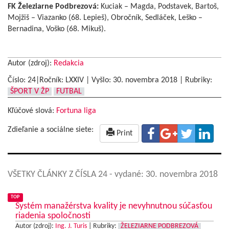
FK Železiarne Podbrezová:
Kuciak – Magda, Podstavek, Bartoš,
Mojžiš – Viazanko (68. Lepieš), Obročník, Sedláček, Leško –
Bernadina, Voško (68. Mikuš).
Autor (zdroj):
Redakcia
Číslo: 24|Ročník: LXXIV | Vyšlo:
30. novembra 2018
|
Rubriky:
ŠPORT V ŽP
FUTBAL
Kľúčové slová:
Fortuna liga
Zdieľanie a sociálne siete:
Print
VŠETKY ČLÁNKY Z ČÍSLA 24
- vydané: 30. novembra 2018
TOP
Systém manažérstva kvality je nevyhnutnou súčasťou
riadenia spoločnosti
Autor (zdroj):
Ing. J. Turis
|
Rubriky:
ŽELEZIARNE PODBREZOVÁ