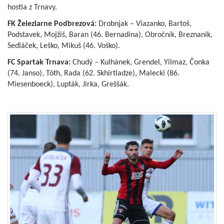
hostia z Trnavy.
FK Železiarne Podbrezová:
Drobnjak – Viazanko, Bartoš,
Podstavek, Mojžiš, Baran (46. Bernadina), Obročník, Breznanik,
Sedláček, Leško, Mikuš (46. Voško).
FC Spartak Trnava:
Chudý – Kulhánek, Grendel, Yilmaz, Čonka
(74. Janso), Tóth, Rada (62. Skhirtladze), Malecki (86.
Miesenboeck), Lupták, Jirka, Greššák.