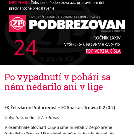
INFO FLASH:
Železiarne Podbrezová a.s. pripravili pre deti
predvianočné predstavenie
24
ROČNÍK LXXIV
VYŠLO:
30. NOVEMBRA 2018
PDF VERZIA ČÍSLA
Po vypadnutí v pohári sa
nám nedarilo ani v lige
FK Železiarne Podbrezová – FC Spartak Trnava 0:2 (0:2)
Góly: 5. Grendel, 27. Yilmaz.
V osemfinále Slovnaft Cup-u sme privítali v Zelpo aréne