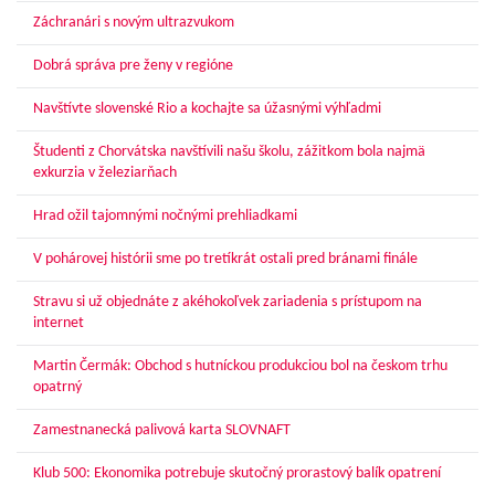
Záchranári s novým ultrazvukom
Dobrá správa pre ženy v regióne
Navštívte slovenské Rio a kochajte sa úžasnými výhľadmi
Študenti z Chorvátska navštívili našu školu, zážitkom bola najmä
exkurzia v železiarňach
Hrad ožil tajomnými nočnými prehliadkami
V pohárovej histórii sme po tretíkrát ostali pred bránami finále
Stravu si už objednáte z akéhokoľvek zariadenia s prístupom na
internet
Martin Čermák: Obchod s hutníckou produkciou bol na českom trhu
opatrný
Zamestnanecká palivová karta SLOVNAFT
Klub 500: Ekonomika potrebuje skutočný prorastový balík opatrení