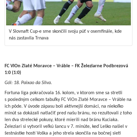
V Slovnaft Cup-e sme skončili svoju púť v osemfinále, kde
nás zastavila Trnava
FC ViOn Zlaté Moravce – Vráble – FK Železiarne Podbrezová
1:0 (1:0)
Gól: 18. Paixao da Silva.
Fortuna liga pokračovala 16. kolom, v ktorom sme sa stretli
s posledným celkom tabuľky FC ViOn Zlaté Moravce – Vráble na
ich pôde. V úvode zápasu boli aktívnejší domáci, na niekoľko
minút sa dokázali natlačiť pred našu bránu, no rezultovali z toho
len dva strelecké pokusy, ktoré mierili nad bránu Kuciaka.
Železiari si vytvoril veľkú šancu v 7. minúte, keď Leško našiel v
šestnástke hostí Voška a jeho strela skončila na bočnej sieti