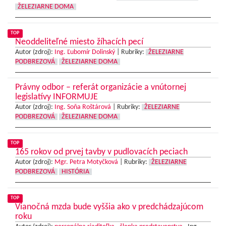
ŽELEZIARNE DOMA
TOP
Neoddeliteľné miesto žíhacích pecí
Autor (zdroj):
Ing. Ľubomír Dolinský
|
Rubriky:
ŽELEZIARNE
PODBREZOVÁ
ŽELEZIARNE DOMA
Právny odbor – referát organizácie a vnútornej
legislatívy INFORMUJE
Autor (zdroj):
Ing. Soňa Roštárová
|
Rubriky:
ŽELEZIARNE
PODBREZOVÁ
ŽELEZIARNE DOMA
TOP
165 rokov od prvej tavby v pudlovacích peciach
Autor (zdroj):
Mgr. Petra Motyčková
|
Rubriky:
ŽELEZIARNE
PODBREZOVÁ
HISTÓRIA
TOP
Vianočná mzda bude vyššia ako v predchádzajúcom
roku