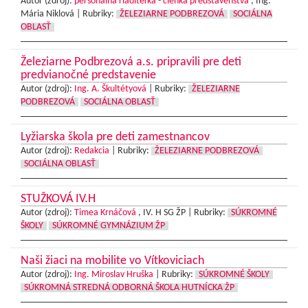
Autor (zdroj):
personálna riaditeľka - členka predstavenstva
, Ing.
Mária Niklová |
Rubriky:
ŽELEZIARNE PODBREZOVÁ
SOCIÁLNA
OBLASŤ
Železiarne Podbrezová a.s. pripravili pre deti
predvianočné predstavenie
Autor (zdroj):
Ing. A. Škultétyová
|
Rubriky:
ŽELEZIARNE
PODBREZOVÁ
SOCIÁLNA OBLASŤ
Lyžiarska škola pre deti zamestnancov
Autor (zdroj):
Redakcia
|
Rubriky:
ŽELEZIARNE PODBREZOVÁ
SOCIÁLNA OBLASŤ
STUŽKOVÁ IV.H
Autor (zdroj):
Timea Krnáčová
, IV. H SG ŽP |
Rubriky:
SÚKROMNÉ
ŠKOLY
SÚKROMNÉ GYMNÁZIUM ŽP
Naši žiaci na mobilite vo Vítkoviciach
Autor (zdroj):
Ing. Miroslav Hruška
|
Rubriky:
SÚKROMNÉ ŠKOLY
SÚKROMNÁ STREDNÁ ODBORNÁ ŠKOLA HUTNÍCKA ŽP