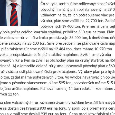
Čo sa týka kontinuálne odlievaných oceľových
pôvodný finančný plán bol stanovený na 29 0
vzhľadom na to, že ich potrebujeme viac pre
výrobu, plán sme znížili na 22 700 ton. Zati
potvrdených 19 400 ton. Priemerná cena tej
 bola počas celého kvartálu stabilná, približne 510 eur na tonu. Plán
ie valcovne rúr v II. štvrťroku predstavuje 35 400 ton, k dnešnému 
čené zákazky na 28 100 ton. Sme presvedčení, že plánované čísla nap
 plán ťahárne rúr sme zvýšili na 12 484 ton, dnes máme 10 970 ton
vok a predpokladáme, že plán taktiež naplníme. Zvýšili sme výrobu
ovaných rúr a tým sa zvýšil aj obchodný plán na druhý štvrťrok na 450
plnené. Aj v komodite delené rúry sme upravovali pôvodný plán z 560
 už v súčasnosti plánované čísla prekračujeme. Výrobný plán pre hydr
 6 ton, zatiaľ máme potvrdených 5 ton. Vo výrobe navarovacích oblúk
jeme v pôvodne stanovenom pláne 595 ton, potvrdených máme 515 t
o júna určite naplníme. Plánovali sme aj 14 ton redukcií, kde máme z
ných 12 ton.
ska cien valcovaných rúr zaznamenávame v každom kvartáli ich navyš
 sa dostali cez hranicu 900 eur na tonu. V apríli bola priemerná cen
onu a v máji sme dosiali 939 eur na tonu. Cena produktov ťahárni rúr