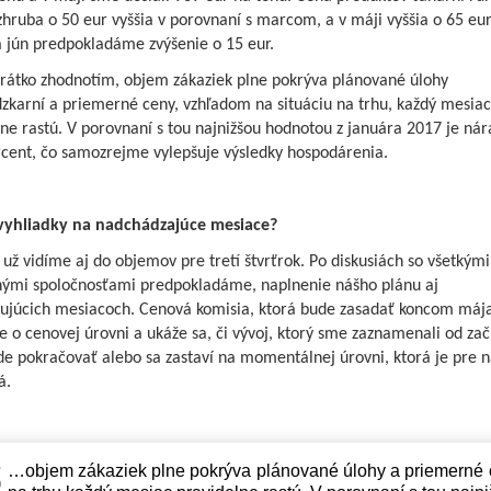
 zhruba o 50 eur vyššia v porovnaní s marcom, a v máji vyššia o 65 eu
a jún predpokladáme zvýšenie o 15 eur.
krátko zhodnotím, objem zákaziek plne pokrýva plánované úlohy
zkarní a priemerné ceny, vzhľadom na situáciu na trhu, každý mesiac
ne rastú. V porovnaní s tou najnižšou hodnotou z januára 2017 je nár
rcent, čo samozrejme vylepšuje výsledky hospodárenia.
vyhliadky na nadchádzajúce mesiace?
ž vidíme aj do objemov pre tretí štvrťrok. Po diskusiách so všetkými
ými spoločnosťami predpokladáme, naplnenie nášho plánu aj
dujúcich mesiacoch. Cenová komisia, ktorá bude zasadať koncom mája
 o cenovej úrovni a ukáže sa, či vývoj, ktorý sme zaznamenali od zač
e pokračovať alebo sa zastaví na momentálnej úrovni, ktorá je pre n
á.
…objem zákaziek plne pokrýva plánované úlohy a priemerné