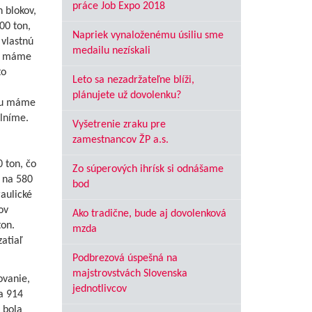
práce Job Expo 2018
 blokov,
00 ton,
Napriek vynaloženému úsiliu sme
 vlastnú
medailu nezískali
aľ máme
to
Leto sa nezadržateľne blíži,
plánujete už dovolenku?
dňu máme
lníme.
Vyšetrenie zraku pre
zamestnancov ŽP a.s.
 ton, čo
Zo súperových ihrísk si odnášame
 na 580
bod
aulické
ov
Ako tradične, bude aj dovolenková
on.
mzda
atiaľ
Podbrezová úspešná na
majstrovstvách Slovenska
ovanie,
jednotlivcov
a 914
 bola