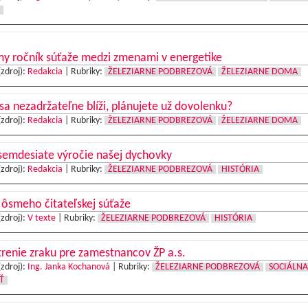
y ročník súťaže medzi zmenami v energetike
(zdroj):
Redakcia
|
Rubriky:
ŽELEZIARNE PODBREZOVÁ
ŽELEZIARNE DOMA
sa nezadržateľne blíži, plánujete už dovolenku?
(zdroj):
Redakcia
|
Rubriky:
ŽELEZIARNE PODBREZOVÁ
ŽELEZIARNE DOMA
semdesiate výročie našej dychovky
(zdroj):
Redakcia
|
Rubriky:
ŽELEZIARNE PODBREZOVÁ
HISTÓRIA
 ôsmeho čitateľskej súťaže
(zdroj):
V texte
|
Rubriky:
ŽELEZIARNE PODBREZOVÁ
HISTÓRIA
renie zraku pre zamestnancov ŽP a.s.
(zdroj):
Ing. Janka Kochanová
|
Rubriky:
ŽELEZIARNE PODBREZOVÁ
SOCIÁLNA
Ť