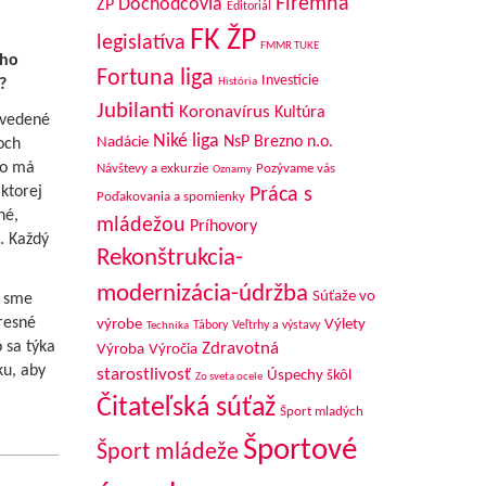
Firemná
Dôchodcovia
ŽP
Editoriál
FK ŽP
legislatíva
FMMR TUKE
ého
Fortuna liga
Investície
?
História
Jubilanti
Koronavírus
Kultúra
avedené
Niké liga
NsP Brezno n.o.
Nadácie
och
to má
Návštevy a exkurzie
Pozývame vás
Oznamy
ktorej
Práca s
Poďakovania a spomienky
né,
mládežou
Príhovory
. Každý
Rekonštrukcia-
modernizácia-údržba
Súťaže vo
i sme
presné
výrobe
Výlety
Tábory
Veľtrhy a výstavy
Technika
 sa týka
Zdravotná
Výroba
Výročia
ku, aby
starostlivosť
Úspechy škôl
Zo sveta ocele
Čitateľská súťaž
Šport mladých
Športové
Šport mládeže