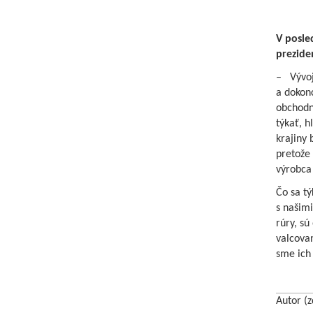
V posle
prezide
– Vývoj
a dokon
obchodní
týkať, h
krajiny 
pretože
výrobca
Čo sa t
s našimi
rúry, sú
valcova
sme ich
Autor (z