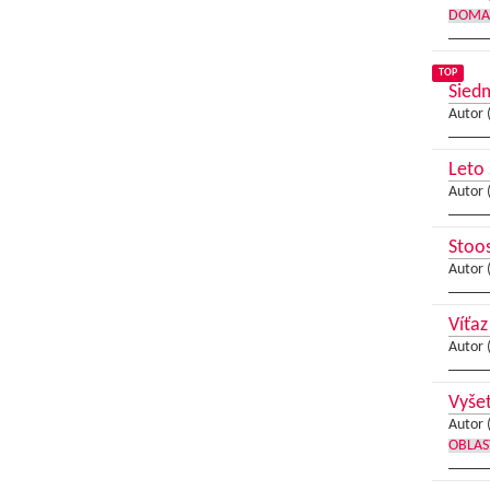
DOMA
TOP
Siedm
Autor 
Leto 
Autor 
Stoo
Autor 
Víťaz
Autor 
Vyšet
Autor 
OBLAS