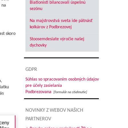
Biatlonisti bilancovali úspešnú
r na
sezónu
Na majstrovstvá sveta ide pätnásť
kolkárov z Podbrezovej
ast skoro
Stoosemdesiate výročie našej
dychovky
GDPR
Súhlas so spracovaním osobných údajov
,
pre účely zasielania
iatku
Podbrezovana
[formulár na stiahnutie]
ás
NOVINKY Z WEBOV NAŠICH
PARTNEROV
 ceny