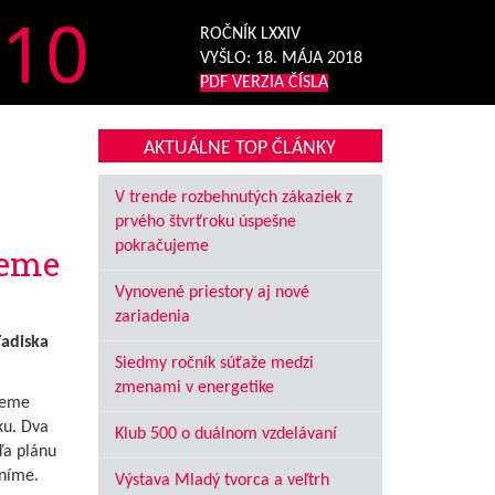
10
ROČNÍK LXXIV
VYŠLO:
18. MÁJA 2018
PDF VERZIA ČÍSLA
AKTUÁLNE TOP ČLÁNKY
V trende rozbehnutých zákaziek z
prvého štvrťroku úspešne
pokračujeme
jeme
Vynovené priestory aj nové
zariadenia
ľadiska
Siedmy ročník súťaže medzi
zmenami v energetike
žeme
ku. Dva
Klub 500 o duálnom vzdelávaní
ľa plánu
lníme.
Výstava Mladý tvorca a veľtrh