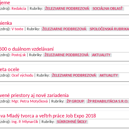
jeme
(zdroj):
Redakcia
|
Rubriky:
ŽELEZIARNE PODBREZOVÁ
SOCIÁLNA OBLASŤ
ienka
(zdroj):
V texte
|
Rubriky:
ŽELEZIARNE PODBREZOVÁ
SPOLOČENSKÁ RUBRIKA
 500 o duálnom vzdelávaní
(zdroj):
Postoj.sk
|
Rubriky:
ŽELEZIARNE PODBREZOVÁ
AKTUALITY
eta ocele
(zdroj):
Oceľ východu
|
Rubriky:
ŽELEZIARNE PODBREZOVÁ
AKTUALITY
ené priestory aj nové zariadenia
(zdroj):
Mgr. Petra Motyčková
|
Rubriky:
ŽP GROUP
ŽP REHABILITÁCIA S.R.O.
va Mladý tvorca a veľtrh práce Job Expo 2018
(zdroj):
Ing. P. Mlynarčík
|
Rubriky:
SÚKROMNÉ ŠKOLY