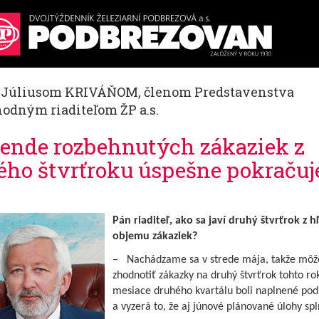
. Júliusom KRIVÁŇOM, členom Predstavenstva
hodným riaditeľom ŽP a.s.
rende rozbehnutých zákaziek z
ého štvrťroku úspešne pokraču
Pán riaditeľ, ako sa javí druhý štvrťrok z h
objemu zákaziek?
– Nachádzame sa v strede mája, takže mô
zhodnotiť zákazky na druhý štvrťrok tohto ro
mesiace druhého kvartálu boli naplnené pod
a vyzerá to, že aj júnové plánované úlohy sp