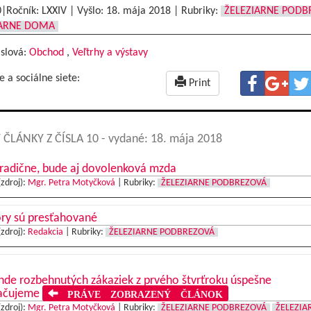
0|Ročník: LXXIV | Vyšlo:
18. mája 2018
|
Rubriky:
ŽELEZIARNE PODB
IARNE DOMA
 slová:
Obchod
,
Veľtrhy a výstavy
e a sociálne siete:
Print
 ČLÁNKY Z ČÍSLA 10
- vydané: 18. mája 2018
radične, bude aj dovolenková mzda
(zdroj):
Mgr. Petra Motyčková
|
Rubriky:
ŽELEZIARNE PODBREZOVÁ
ry sú presťahované
(zdroj):
Redakcia
|
Rubriky:
ŽELEZIARNE PODBREZOVÁ
nde rozbehnutých zákaziek z prvého štvrťroku úspešne
ačujeme
PRÁVE ZOBRAZENÝ ČLÁNOK
(zdroj):
Mgr. Petra Motyčková
|
Rubriky:
ŽELEZIARNE PODBREZOVÁ
ŽELEZIA