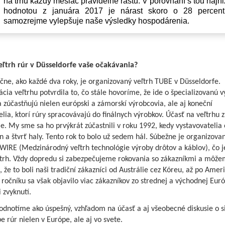
na trhu každý mesiac pravidelne rastú. V porovnaní s tou najn
hodnotou z januára 2017 je nárast skoro o 28 percent
samozrejme vylepšuje naše výsledky hospodárenia.
veľtrh rúr v Düsseldorfe vaše očakávania?
ne, ako každé dva roky, je organizovaný veľtrh TUBE v Düsseldorfe.
cia veľtrhu potvrdila to, čo stále hovoríme, že ide o špecializovanú v
a zúčastňujú nielen európski a zámorskí výrobcovia, ale aj koneční
lia, ktorí rúry spracovávajú do finálnych výrobkov. Účasť na veľtrhu 
ie. My sme sa ho prvýkrát zúčastnili v roku 1992, kedy vystavovatelia 
n a štvrť haly. Tento rok to bolo už sedem hál. Súbežne je organizovan
WIRE (Medzinárodný veľtrh technológie výroby drôtov a káblov), čo je
eľtrh. Vždy dopredu si zabezpečujeme rokovania so zákazníkmi a môže
 že to boli naši tradiční zákazníci od Austrálie cez Kóreu, až po Ameri
ročníku sa však objavilo viac zákazníkov zo strednej a východnej Euró
 zvyknutí.
odnotíme ako úspešný, vzhľadom na účasť a aj všeobecné diskusie o si
e rúr nielen v Európe, ale aj vo svete.