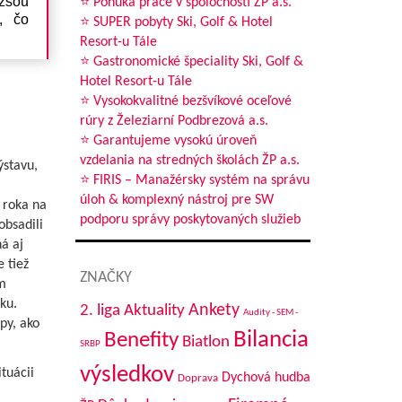
ižšou
⭐ Ponuka práce v spoločnosti ŽP a.s.
, čo
⭐ SUPER pobyty Ski, Golf & Hotel
Resort-u Tále
⭐ Gastronomické špeciality Ski, Golf &
Hotel Resort-u Tále
⭐ Vysokokvalitné bezšvíkové oceľové
rúry z Železiarní Podbrezová a.s.
⭐ Garantujeme vysokú úroveň
vzdelania na stredných školách ŽP a.s.
ýstavu,
⭐ FIRIS – Manažérsky systém na správu
úloh & komplexný nástroj pre SW
z roka na
podporu správy poskytovaných služieb
obsadili
á aj
 tiež
ZNAČKY
m
ku.
Aktuality
Ankety
2. liga
Audity - SEM -
py, ako
Bilancia
Benefity
Biatlon
SRBP
výsledkov
tuácii
Dychová hudba
Doprava