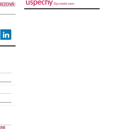
úspechy
REZOVÁ
Žijú medzi nami
RNE