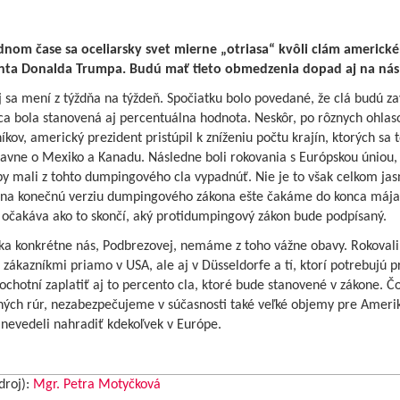
dnom čase sa oceliarsky svet mierne „otriasa“ kvôli clám americk
nta Donalda Trumpa. Budú mať tieto obmedzenia dopad aj na nás
 sa mení z týždňa na týždeň. Spočiatku bolo povedané, že clá budú z
ca bola stanovená aj percentuálna hodnota. Neskôr, po rôznych ohlas
kov, americký prezident pristúpil k zníženiu počtu krajín, ktorých sa 
lavne o Mexiko a Kanadu. Následne boli rokovania s Európskou úniou, 
by mali z tohto dumpingového cla vypadnúť. Nie je to však celkom jas
 na konečnú verziu dumpingového zákona ešte čakáme do konca mája
 očakáva ako to skončí, aký protidumpingový zákon bude podpísaný.
ýka konkrétne nás, Podbrezovej, nemáme z toho vážne obavy. Rokoval
 zákazníkmi priamo v USA, ale aj v Düsseldorfe a tí, ktorí potrebujú 
 ochotní zaplatiť aj to percento cla, ktoré bude stanovené v zákone. Čo
ných rúr, nezabezpečujeme v súčasnosti také veľké objemy pre Ameri
 nevedeli nahradiť kdekoľvek v Európe.
droj):
Mgr. Petra Motyčková